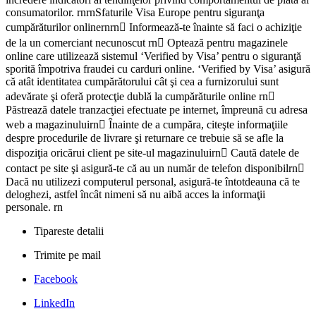
consumatorilor. rnrnSfaturile Visa Europe pentru siguranţa
cumpărăturilor onlinernrn Informează-te înainte să faci o achiziţie
de la un comerciant necunoscut rn Optează pentru magazinele
online care utilizează sistemul ‘Verified by Visa’ pentru o siguranţă
sporită împotriva fraudei cu carduri online. ‘Verified by Visa’ asigură
că atât identitatea cumpărătorului cât şi cea a furnizorului sunt
adevărate şi oferă protecţie dublă la cumpărăturile online rn
Păstrează datele tranzacţiei efectuate pe internet, împreună cu adresa
web a magazinuluirn Înainte de a cumpăra, citeşte informaţiile
despre procedurile de livrare şi returnare ce trebuie să se afle la
dispoziţia oricărui client pe site-ul magazinuluirn Caută datele de
contact pe site şi asigură-te că au un număr de telefon disponibilrn
Dacă nu utilizezi computerul personal, asigură-te întotdeauna că te
deloghezi, astfel încât nimeni să nu aibă acces la informaţii
personale. rn
Tipareste detalii
Trimite pe mail
Facebook
LinkedIn