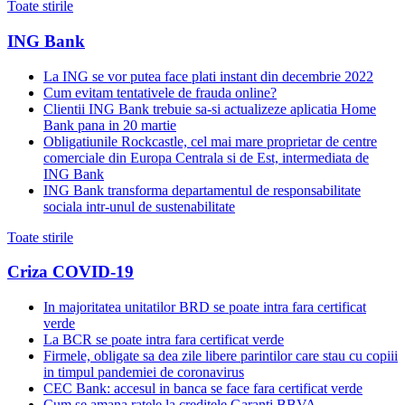
Toate stirile
ING Bank
La ING se vor putea face plati instant din decembrie 2022
Cum evitam tentativele de frauda online?
Clientii ING Bank trebuie sa-si actualizeze aplicatia Home
Bank pana in 20 martie
Obligatiunile Rockcastle, cel mai mare proprietar de centre
comerciale din Europa Centrala si de Est, intermediata de
ING Bank
ING Bank transforma departamentul de responsabilitate
sociala intr-unul de sustenabilitate
Toate stirile
Criza COVID-19
In majoritatea unitatilor BRD se poate intra fara certificat
verde
La BCR se poate intra fara certificat verde
Firmele, obligate sa dea zile libere parintilor care stau cu copiii
in timpul pandemiei de coronavirus
CEC Bank: accesul in banca se face fara certificat verde
Cum se amana ratele la creditele Garanti BBVA