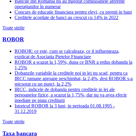
Băncile din România nu au majorat comisioanele aferente
operațiunilor în numerar
Concurs de educatie financiara pentru elevi, cu premii in bani
Creditele acordate de banci au crescut cu 14% in 2022
Toate stirile
ROBOR
ROBOR: ce este, cum se calculeaza, ce il influenteaza,
explicat de Asociatia Pietelor Financiare
ROBOR a scazut la 1,59%, dupa ce BNR a redus dobanda la
1,25%
Dobanzile variabile la creditele noi in lei nu scad, pentru ca
IRCC ramane aproape neschimbat, la 2,4%, desi ROBOR s-a
micsorat cu un punct, la 2,2%
IRCC, indicele de dobanda pentru creditele in lei ale
persoanelor fizice, a scazut la 1,75%, dar nu va avea efecte
imediate pe piata creditarii
Istoricul ROBOR la 3 luni, in perioada 01.08.1995 -
31.12.2019
Toate stirile
Taxa bancara