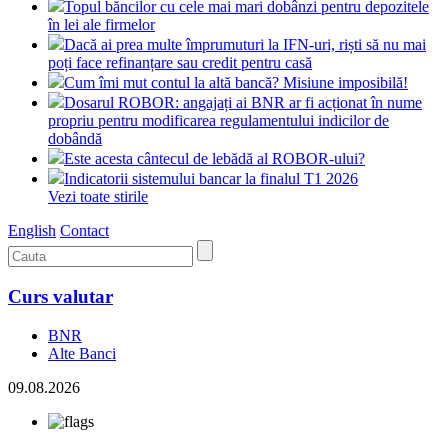
Topul băncilor cu cele mai mari dobânzi pentru depozitele
în lei ale firmelor
Dacă ai prea multe împrumuturi la IFN-uri, riști să nu mai
poți face refinanțare sau credit pentru casă
Cum îmi mut contul la altă bancă? Misiune imposibilă!
Dosarul ROBOR: angajați ai BNR ar fi acționat în nume
propriu pentru modificarea regulamentului indicilor de
dobândă
Este acesta cântecul de lebădă al ROBOR-ului?
Indicatorii sistemului bancar la finalul T1 2026
Vezi toate stirile
English
Contact
Curs valutar
BNR
Alte Banci
09.08.2026