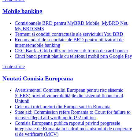
Mobile banking
Comisioanele BRD pentru MyBRD Mobile, MyBRD Net,
My BRD SMS
Termeni si conditii contractuale ale serviciului You BRD
Recomandari de securitate ale BRD pentru utilizatorii de
internet/mobile banking
CEC Bank - Ghid utilizare token sub forma de card bancar
Cinci banci permit platile cu telefonul mobil prin Google Pay
Toate stirile
Noutati Comisia Europeana
Avertismentul Comitetului European pentru risc sistemic
(CERS) privind vulnerabilitățile din sistemul financiar al
Uniunii
Cele mai mici preturi din Europa sunt in Romania
State aid: Commission refers Romania to Court for failure to
recover illegal aid worth up to €92 million
Comisia Europeana publica raportul privind progresele
inregistrate de Romania in cadrul mecanismului de cooperare
si de verificare (MCV)