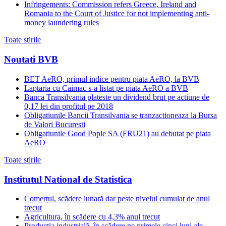
Infringements: Commission refers Greece, Ireland and
Romania to the Court of Justice for not implementing anti-
money laundering rules
Toate stirile
Noutati BVB
BET AeRO, primul indice pentru piata AeRO, la BVB
Laptaria cu Caimac s-a listat pe piata AeRO a BVB
Banca Transilvania plateste un dividend brut pe actiune de
0,17 lei din profitul pe 2018
Obligatiunile Bancii Transilvania se tranzactioneaza la Bursa
de Valori Bucuresti
Obligatiunile Good Pople SA (FRU21) au debutat pe piata
AeRO
Toate stirile
Institutul National de Statistica
Comerțul, scădere lunară dar peste nivelul cumulat de anul
trecut
Agricultura, în scădere cu 4,3% anul trecut
Producția industrială, în scădere pe primele cinci luni ale