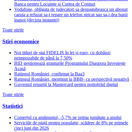
Banca pentru Locuinte si Curtea de Conturi
Vodafone, obligata de judecatori sa despagubeasca un abonat
caruia a refuzat sa-i repare un telefon stricat sau sa-i dea banii
inapoi (decizia instantei)
Toate stirile
Stiri economice
Noi titluri de stat FIDELIS în lei și euro, cu dobânzi
neimpozabile de pânã la 7,50%
BID gestionează granturile Programului Diaspora Investește
Acasă
Ratingul României, confirmat la Baa3
Ratingul României, menținut la BBB- cu perspectivă negativă
Guvernul renunță la Mastercard pentru portofelul digital
Toate stirile
Statistici
Comerțul cu amănuntul, -5,7% pe prima jumătate a anului
Serviciile de piață pentru populație, scădere de 8% pe primele
cinci luni din 2026