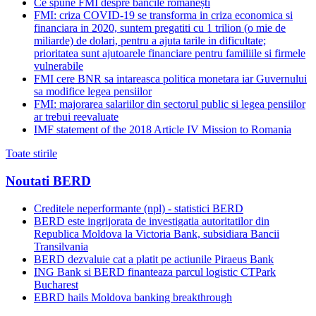
Ce spune FMI despre băncile românești
FMI: criza COVID-19 se transforma in criza economica si
financiara in 2020, suntem pregatiti cu 1 trilion (o mie de
miliarde) de dolari, pentru a ajuta tarile in dificultate;
prioritatea sunt ajutoarele financiare pentru familiile si firmele
vulnerabile
FMI cere BNR sa intareasca politica monetara iar Guvernului
sa modifice legea pensiilor
FMI: majorarea salariilor din sectorul public si legea pensiilor
ar trebui reevaluate
IMF statement of the 2018 Article IV Mission to Romania
Toate stirile
Noutati BERD
Creditele neperformante (npl) - statistici BERD
BERD este ingrijorata de investigatia autoritatilor din
Republica Moldova la Victoria Bank, subsidiara Bancii
Transilvania
BERD dezvaluie cat a platit pe actiunile Piraeus Bank
ING Bank si BERD finanteaza parcul logistic CTPark
Bucharest
EBRD hails Moldova banking breakthrough