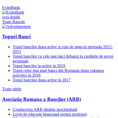
EximBank
vezi detalii
Toate Bancile
Topuri Banci
Topul bancilor dupa active si cota de piata in perioada 2022-
2015
Topul bancilor cu cele mai mici dobanzi la creditele de nevoi
personale
Topul bancilor la active in 2019
Topul celor mai mari banci din Romania dupa valoarea
activelor in 2018
Topul bancilor dupa active in 2017
Toate stirile
Asociatia Romana a Bancilor (ARB)
Conducerea ARB rămâne neschimbată
Lecții de educație financiară pentru profesori