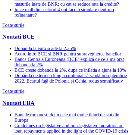
masurile luate de BNR; cu cat se reduce rata la credite?
In ce mall din sectorul 4 pot face o simulare pentru o
refinantare?
Toate stirile
Noutati BCE
Dobanda la euro scade la 2,25%
Acord intre BCE si BNR pentru supravegherea bancilor
Banca Centrala Europeana (BCE) explica de ce a majorat
dobanda la 2%
BCE creste dobanda la 2%, dupa ce inflatia a ajuns la 10%
Dobânda pe termen lung a continuat să scadă in septembrie
2022. Ecartul față de Polonia și Cehia, redus semnificativ
Toate stirile
Noutati EBA
Bancile romanesti detin cele mai multe titluri de stat din
Europa
Guidelines on legislative and non-legislative moratoria on
loan repayments applied in the light of the COVID-19 crisis