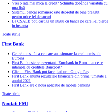
Vrei o rată mai mică la credit? Schimbă dobânda variabilă cu
una fixă
Sistemul bancar romanesc este deosebit de bine pregatit
pentru orice fel de socuri
La CSALB poti castiga un litigiu cu banca pe care l-ai pierde
in instanta
Toate stirile
First Bank
Ce trebuie sa faca cei care au asigurare la credit emisa de
Euroins
First Bank este reprezentanta Eurobank in Romania: ce se
intampla cu creditele Bancpost?
Clientii First Bank pot face plati prin Google Pay
First Bank anunta rezultatele financiare din prima jumatate a
anului 2021
First Bank are o noua aplicatie de mobile banking
Toate stirile
Noutati FMI