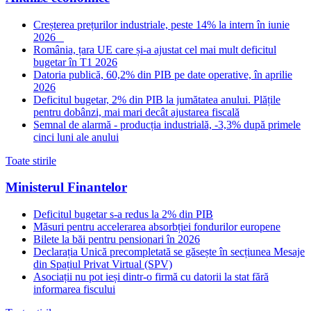
Creșterea prețurilor industriale, peste 14% la intern în iunie
2026
România, țara UE care și-a ajustat cel mai mult deficitul
bugetar în T1 2026
Datoria publică, 60,2% din PIB pe date operative, în aprilie
2026
Deficitul bugetar, 2% din PIB la jumătatea anului. Plățile
pentru dobânzi, mai mari decât ajustarea fiscală
Semnal de alarmă - producția industrială, -3,3% după primele
cinci luni ale anului
Toate stirile
Ministerul Finantelor
Deficitul bugetar s-a redus la 2% din PIB
Măsuri pentru accelerarea absorbției fondurilor europene
Bilete la băi pentru pensionari în 2026
Declarația Unică precompletată se găsește în secțiunea Mesaje
din Spațiul Privat Virtual (SPV)
Asociații nu pot ieși dintr-o firmă cu datorii la stat fără
informarea fiscului