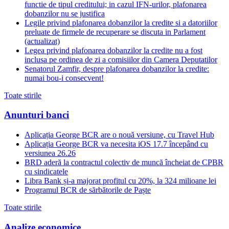
functie de tipul creditului; in cazul IFN-urilor, plafonarea
dobanzilor nu se justifica
Legile privind plafonarea dobanzilor la credite si a datoriilor
preluate de firmele de recuperare se discuta in Parlament
(actualizat)
Legea privind plafonarea dobanzilor la credite nu a fost
inclusa pe ordinea de zi a comisiilor din Camera Deputatilor
Senatorul Zamfir, despre plafonarea dobanzilor la credite:
numai bou-i consecvent!
Toate stirile
Anunturi banci
Aplicația George BCR are o nouă versiune, cu Travel Hub
Aplicația George BCR va necesita iOS 17.7 începând cu
versiunea 26.26
BRD aderă la contractul colectiv de muncă încheiat de CPBR
cu sindicatele
Libra Bank și-a majorat profitul cu 20%, la 324 milioane lei
Programul BCR de sărbătorile de Paște
Toate stirile
Analize economice