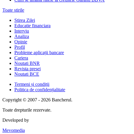
Toate stirile
Stirea Zilei
Educatie financiara
Interviu
Analiza
Opinie
Profil
Probleme aplicații bancare
Cariera
Noutati BNR
Revista presei
Noutati BCE
Termeni și condiții
Politica de confidențialitate
Copyright © 2007 - 2026 Bancherul.
Toate drepturile rezervate.
Developed by
Mevomedia