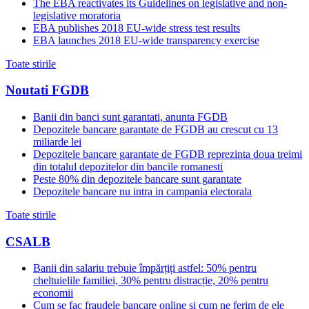
The EBA reactivates its Guidelines on legislative and non-
legislative moratoria
EBA publishes 2018 EU-wide stress test results
EBA launches 2018 EU-wide transparency exercise
Toate stirile
Noutati FGDB
Banii din banci sunt garantati, anunta FGDB
Depozitele bancare garantate de FGDB au crescut cu 13
miliarde lei
Depozitele bancare garantate de FGDB reprezinta doua treimi
din totalul depozitelor din bancile romanesti
Peste 80% din depozitele bancare sunt garantate
Depozitele bancare nu intra in campania electorala
Toate stirile
CSALB
Banii din salariu trebuie împărțiți astfel: 50% pentru
cheltuielile familiei, 30% pentru distracție, 20% pentru
economii
Cum se fac fraudele bancare online și cum ne ferim de ele