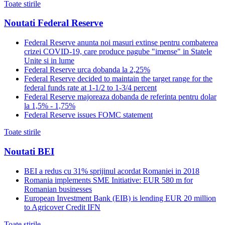
Toate stirile
Noutati Federal Reserve
Federal Reserve anunta noi masuri extinse pentru combaterea
crizei COVID-19, care produce pagube "imense" in Statele
Unite si in lume
Federal Reserve urca dobanda la 2,25%
Federal Reserve decided to maintain the target range for the
federal funds rate at 1-1/2 to 1-3/4 percent
Federal Reserve majoreaza dobanda de referinta pentru dolar
la 1,5% - 1,75%
Federal Reserve issues FOMC statement
Toate stirile
Noutati BEI
BEI a redus cu 31% sprijinul acordat Romaniei in 2018
Romania implements SME Initiative: EUR 580 m for
Romanian businesses
European Investment Bank (EIB) is lending EUR 20 million
to Agricover Credit IFN
Toate stirile