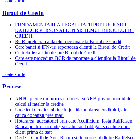
Toate stirile
Biroul de Credit
FUNDAMENTAREA LEGALITATII PRELUCRARII
DATELOR PERSONALE IN SISTEMUL BIROULUI DE
CREDIT
BCR: prelucrarea datelor personale la Biroul de Credit
Care banci si IFN-uri raporteaza clientii la Biroul de Credit
Ce trebuie sa stim despre Biroul de Credit
Care este procedura BCR de raportare a clientilor la Biroul de
Credit
Toate stirile
Procese
ANPC pierde un proces cu Intesa si ARB privind modul de
calcul al ratelor la credite
Un client Credius obtine in justitie anularea creditului, din
cauza dobanzii prea mari
Hotararea judecatoriei prin care Aedificium, fosta Raiffeisen
Banca pentru Locuinte, si statul sunt obligati sa achite unui
client prima de stat
Decizia Curtii de Apel Bucuresti in procesul dintre Raiffeisen