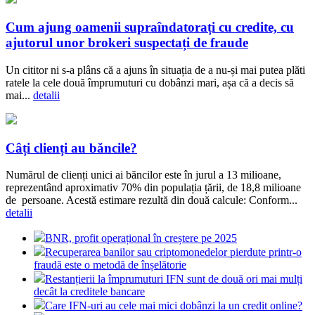
Cum ajung oamenii supraîndatorați cu credite, cu
ajutorul unor brokeri suspectați de fraude
Un cititor ni s-a plâns că a ajuns în situația de a nu-și mai putea plăti
ratele la cele două împrumuturi cu dobânzi mari, așa că a decis să
mai...
detalii
Câți clienți au băncile?
Numărul de clienți unici ai băncilor este în jurul a 13 milioane,
reprezentând aproximativ 70% din populația țării, de 18,8 milioane
de persoane. Acestă estimare rezultă din două calcule: Conform...
detalii
BNR, profit operațional în creștere pe 2025
Recuperarea banilor sau criptomonedelor pierdute printr-o
fraudă este o metodă de înșelătorie
Restanțierii la împrumuturi IFN sunt de două ori mai mulți
decât la creditele bancare
Care IFN-uri au cele mai mici dobânzi la un credit online?