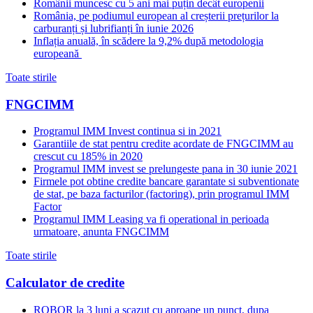
Românii muncesc cu 5 ani mai puțin decât europenii
România, pe podiumul european al creșterii prețurilor la
carburanți și lubrifianți în iunie 2026
Inflația anuală, în scădere la 9,2% după metodologia
europeană
Toate stirile
FNGCIMM
Programul IMM Invest continua si in 2021
Garantiile de stat pentru credite acordate de FNGCIMM au
crescut cu 185% in 2020
Programul IMM invest se prelungeste pana in 30 iunie 2021
Firmele pot obtine credite bancare garantate si subventionate
de stat, pe baza facturilor (factoring), prin programul IMM
Factor
Programul IMM Leasing va fi operational in perioada
urmatoare, anunta FNGCIMM
Toate stirile
Calculator de credite
ROBOR la 3 luni a scazut cu aproape un punct, dupa