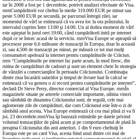
iar în 2008 a fost pe 1 decembrie, potrivit analizei efectuate de Visa.
rnrnCumpărătorii vor cheltui în medie 319.000 EUR pe minut sau
peste 5.000 EUR pe secundă, pe parcursul întregii zilei, iar
momentul de vârf se estimează că va avea loc la ora prânzului, în
intervalul cuprins între 13:00 şi 14:00. Un al doilea moment de vârf
este aşteptat în jurul orei 19:00, când cumpărătorii intră pe internet
după ce se întorc acasă de la serviciu. rnrnVisa Europe se aşteaptă să
proceseze peste 6,6 milioane de tranzacţii în Europa, doar în această
zi, sau 4,500 de tranzacţii pe minut, pe măsură ce tot mai mulţi
consumatori apelează la internet pentru cumpărăturile de Crăciun.
rnrn “Cumpărăturile pe internet fac parte acum, în mod firesc, din
rutina de cumpărături de cadouri şi sunt un element cheie în strategia
de vânzări a comercianţilor în perioada Crăciunului. Combinaţia
dintre ziua încasării salariilor şi timpul de livrare luat în calcul se
estimează că va genera o zi record pentru cumpărăturile pe internet”,
declară Dr Steve Perry, director comercial al Visa Europe. rnrnÎn
magazinele situate pe arterele comerciale importante, ultima vineri
sau sâmbătă de dinaintea Crăciunului sunt, de regulă, cele mai
aglomerate zile de cumpărături, dar cum Crăciunul este într-o zi de
sâmbătă anul acesta, Visa Europe estimează că cea mai plină zi va fi
joi, 23 decembrie.rnrnVisa îşi bazează estimările pe datele privind
volumul tranzacţiilor de până acum şi pe comportamentul de plată în
preajma Crăciunului din anii anteriori. 1 din 9 euro cheltuiţi în
Europa este pe un card Visa, acesta fiind unul dintre cei mai de
încredere indicatori ai tendinţelor privind comportamentul de plată al