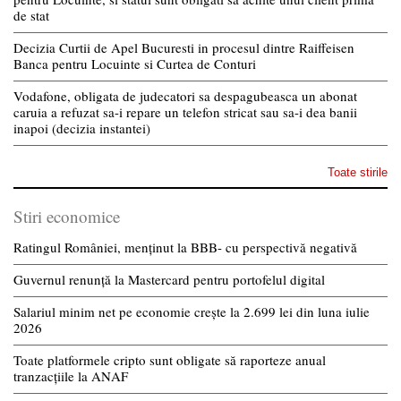
de stat
Decizia Curtii de Apel Bucuresti in procesul dintre Raiffeisen
Banca pentru Locuinte si Curtea de Conturi
Vodafone, obligata de judecatori sa despagubeasca un abonat
caruia a refuzat sa-i repare un telefon stricat sau sa-i dea banii
inapoi (decizia instantei)
Toate stirile
Stiri economice
Ratingul României, menținut la BBB- cu perspectivă negativă
Guvernul renunță la Mastercard pentru portofelul digital
Salariul minim net pe economie crește la 2.699 lei din luna iulie
2026
Toate platformele cripto sunt obligate să raporteze anual
tranzacțiile la ANAF