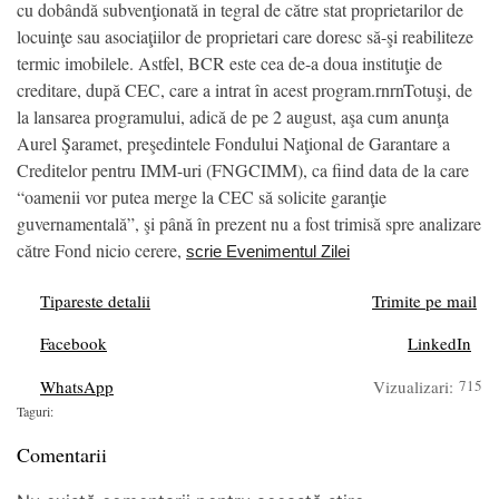
cu dobândă subvenţionată in tegral de către stat proprietarilor de
locuinţe sau asociaţiilor de proprietari care doresc să-şi reabiliteze
termic imobilele. Astfel, BCR este cea de-a doua instituţie de
creditare, după CEC, care a intrat în acest program.rnrnTotuşi, de
la lansarea programului, adică de pe 2 august, aşa cum anunţa
Aurel Şaramet, preşedintele Fondului Naţional de Garantare a
Creditelor pentru IMM-uri (FNGCIMM), ca fiind data de la care
“oamenii vor putea merge la CEC să solicite garanţie
guvernamentală”, şi până în prezent nu a fost trimisă spre analizare
către Fond nicio cerere,
scrie Evenimentul Zilei
Tipareste detalii
Trimite pe mail
Facebook
LinkedIn
WhatsApp
Vizualizari:
715
Taguri:
Comentarii