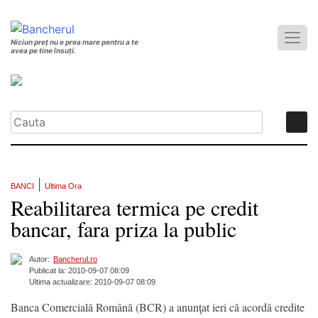
Niciun preț nu e prea mare pentru a te
avea pe tine însuți.
|
BANCI
Ultima Ora
Reabilitarea termica pe credit
bancar, fara priza la public
Autor:
Bancherul.ro
Publicat la: 2010-09-07 08:09
Ultima actualizare: 2010-09-07 08:09
Banca Comercială Română (BCR) a anunţat ieri că acordă credite