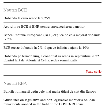
Noutati BCE
Dobanda la euro scade la 2,25%
Acord intre BCE si BNR pentru supravegherea bancilor
Banca Centrala Europeana (BCE) explica de ce a majorat dobanda
la 2%
BCE creste dobanda la 2%, dupa ce inflatia a ajuns la 10%
Dobânda pe termen lung a continuat să scadă in septembrie 2022.
Ecartul față de Polonia și Cehia, redus semnificativ
Toate stirile
Noutati EBA
Bancile romanesti detin cele mai multe titluri de stat din Europa
Guidelines on legislative and non-legislative moratoria on loan
repayments applied in the light of the COVID-19 crisis