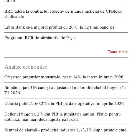
26.26
BRD aderă la contractul colectiv de muncă încheiat de CPBR cu
sindicatele
Libra Bank și-a majorat profitul cu 20%, la 324 milioane lei
Programul BCR de sărbătorile de Paște
Toate stirile
Analize economice
Creșterea prețurilor industriale, peste 14% la intern în iunie 2026
România, țara UE care și-a ajustat cel mai mult deficitul bugetar în
T1 2026
Datoria publică, 60,2% din PIB pe date operative, în aprilie 2026
Deficitul bugetar, 2% din PIB la jumătatea anului. Plățile pentru
dobânzi, mai mari decât ajustarea fiscală
Semnal de alarmă - producția industrială, -3,3% după primele cinci