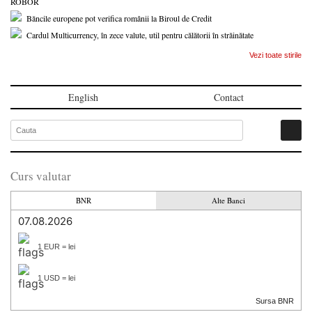
ROBOR
Băncile europene pot verifica românii la Biroul de Credit
Cardul Multicurrency, în zece valute, util pentru călătorii în străinătate
Vezi toate stirile
English
Contact
Curs valutar
BNR
Alte Banci
07.08.2026
1 EUR = lei
1 USD = lei
Sursa BNR