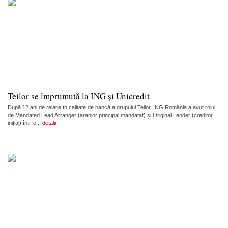
Teilor se împrumută la ING și Unicredit
După 12 ani de relație în calitate de bancă a grupului Teilor, ING România a avut rolul
de Mandated Lead Arranger (aranjor principal mandatat) și Original Lender (creditor
inițial) într-o...
detalii