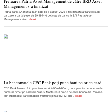
Preluarea Patria Asset Management de către BRD Asset
Management s-a finalizat
Patria Bank SA anunta ca in data de 5 august 2026 a fost finalizata tranzactia de
vanzare a participatiei de 99,9944% detinute de banca la SAI Patria Asset
Management catre...
detalii
La bancomatele CEC Bank poți pune bani pe orice card
CEC Bank lansează în premieră serviciul Cash2Card, care permite depunerea de
numerar direct pe cardurile Visa și Mastercard emise de orice bancă din România,
prin intermediul bancomatelor multifuncționale (MFM) din...
detalii