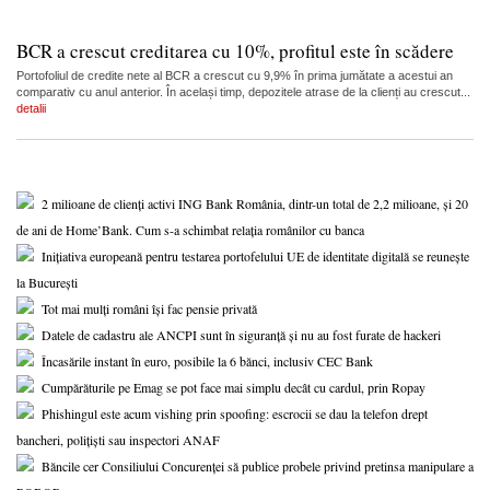
BCR a crescut creditarea cu 10%, profitul este în scădere
Portofoliul de credite nete al BCR a crescut cu 9,9% în prima jumătate a acestui an
comparativ cu anul anterior. În același timp, depozitele atrase de la clienți au crescut...
detalii
2 milioane de clienți activi ING Bank România, dintr-un total de 2,2 milioane, și 20
de ani de Home’Bank. Cum s-a schimbat relația românilor cu banca
Inițiativa europeană pentru testarea portofelului UE de identitate digitală se reunește
la București
Tot mai mulți români își fac pensie privată
Datele de cadastru ale ANCPI sunt în siguranță și nu au fost furate de hackeri
Încasările instant în euro, posibile la 6 bănci, inclusiv CEC Bank
Cumpărăturile pe Emag se pot face mai simplu decât cu cardul, prin Ropay
Phishingul este acum vishing prin spoofing: escrocii se dau la telefon drept
bancheri, polițiști sau inspectori ANAF
Băncile cer Consiliului Concurenței să publice probele privind pretinsa manipulare a