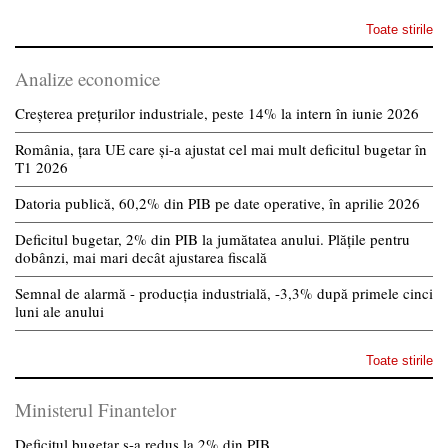
Toate stirile
Analize economice
Creșterea prețurilor industriale, peste 14% la intern în iunie 2026
România, țara UE care și-a ajustat cel mai mult deficitul bugetar în
T1 2026
Datoria publică, 60,2% din PIB pe date operative, în aprilie 2026
Deficitul bugetar, 2% din PIB la jumătatea anului. Plățile pentru
dobânzi, mai mari decât ajustarea fiscală
Semnal de alarmă - producția industrială, -3,3% după primele cinci
luni ale anului
Toate stirile
Ministerul Finantelor
Deficitul bugetar s-a redus la 2% din PIB