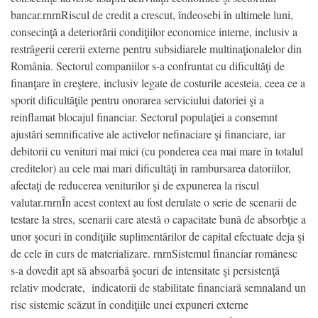
bancar.rnrnRiscul de credit a crescut, îndeosebi în ultimele luni,
consecinţă a deteriorării condiţiilor economice interne, inclusiv a
restrâgerii cererii externe pentru subsidiarele multinaţionalelor din
România. Sectorul companiilor s-a confruntat cu dificultăţi de
finanţare în creştere, inclusiv legate de costurile acesteia, ceea ce a
sporit dificultăţile pentru onorarea serviciului datoriei şi a
reinflamat blocajul financiar. Sectorul populaţiei a consemnt
ajustări semnificative ale activelor nefinaciare şi financiare, iar
debitorii cu venituri mai mici (cu ponderea cea mai mare în totalul
creditelor) au cele mai mari dificultăţi în rambursarea datoriilor,
afectaţi de reducerea veniturilor şi de expunerea la riscul
valutar.rnrnÎn acest context au fost derulate o serie de scenarii de
testare la stres, scenarii care atestă o capacitate bună de absorbţie a
unor şocuri în condiţiile suplimentărilor de capital efectuate deja şi
de cele în curs de materializare. rnrnSistemul financiar românesc
s-a dovedit apt să absoarbă şocuri de intensitate şi persistenţă
relativ moderate, indicatorii de stabilitate financiară semnaland un
risc sistemic scăzut în condiţiile unei expuneri externe