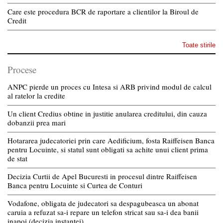
Care este procedura BCR de raportare a clientilor la Biroul de
Credit
Toate stirile
Procese
ANPC pierde un proces cu Intesa si ARB privind modul de calcul
al ratelor la credite
Un client Credius obtine in justitie anularea creditului, din cauza
dobanzii prea mari
Hotararea judecatoriei prin care Aedificium, fosta Raiffeisen Banca
pentru Locuinte, si statul sunt obligati sa achite unui client prima
de stat
Decizia Curtii de Apel Bucuresti in procesul dintre Raiffeisen
Banca pentru Locuinte si Curtea de Conturi
Vodafone, obligata de judecatori sa despagubeasca un abonat
caruia a refuzat sa-i repare un telefon stricat sau sa-i dea banii
inapoi (decizia instantei)