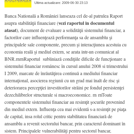
Ultima actualizare: 2009-06-30 23:13
Banca Natională a României lanseaza cel de-al patrulea Raport
vezi raportul in documentul
asupra stabilităţii financiare (
atasat
), document de evaluare a solidităţii sistemului financiar, a
factorilor care influenţează performanţa sa de ansamblu şi
principalele sale componente, precum şi interacţiunea acestuia cu
economia reală şi mediul extern, se arata intr-un comunicat al
BNR.rnrnRaportul subliniază condiţiile dificile de funcţionare a
sistemului financiar românesc în cursul anului 2008 si trimestrului
I 2009, marcate de înrăutăţirea continuă a mediului financiar
internaţional, asocierea regiunii cu un grad mai înalt de risc şi
deteriorarea percepţiei investitorilor străini pe fondul persistenţei
dezechilibrelor structurale si macroeconomice. rn rnToate
componentele sistemului financiar au resimţit şocurile provenind
din mediul extern. Influenţa cea mai evidentă s-a resimţit pe piaţa
de capital, insa rolul critic pentru stabilitatea financiară de
ansamblu a revenit sectorului bancar, prin caracterul dominant în
sistem. Principalele vulnerabilităţi pentru sectorul bancar,