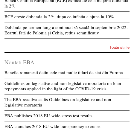
Banca Centrala Europeana (BCE) explica de ce a majorat dobanda
la 2%
BCE creste dobanda la 2%, dupa ce inflatia a ajuns la 10%
Dobânda pe termen lung a continuat să scadă in septembrie 2022.
Ecartul față de Polonia și Cehia, redus semnificativ
Toate stirile
Noutati EBA
Bancile romanesti detin cele mai multe titluri de stat din Europa
Guidelines on legislative and non-legislative moratoria on loan
repayments applied in the light of the COVID-19 crisis
The EBA reactivates its Guidelines on legislative and non-
legislative moratoria
EBA publishes 2018 EU-wide stress test results
EBA launches 2018 EU-wide transparency exercise