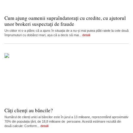
Cum ajung oamenii supraîndatorați cu credite, cu ajutorul
unor brokeri suspectați de fraude
Un cititor ni s-a plâns că a ajuns în situația de a nu-și mai putea plăti ratele la cele două
împrumuturi cu dobânzi mari, așa că a decis să mai...
detalii
Câți clienți au băncile?
Numărul de clienți unici ai băncilor este în jurul a 13 milioane, reprezentând aproximativ
70% din populația țării, de 18,8 milioane de persoane. Acestă estimare rezultă din
două calcule: Conform...
detalii