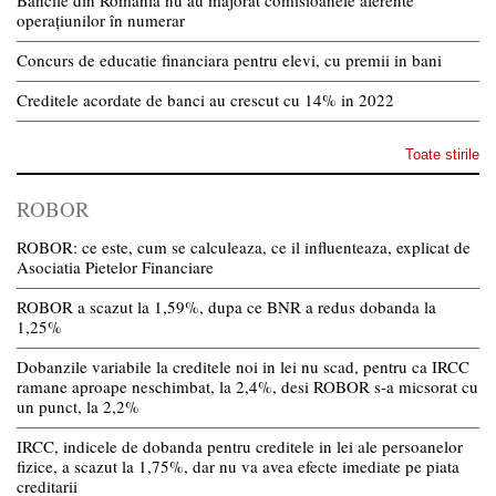
Băncile din România nu au majorat comisioanele aferente
operațiunilor în numerar
Concurs de educatie financiara pentru elevi, cu premii in bani
Creditele acordate de banci au crescut cu 14% in 2022
Toate stirile
ROBOR
ROBOR: ce este, cum se calculeaza, ce il influenteaza, explicat de
Asociatia Pietelor Financiare
ROBOR a scazut la 1,59%, dupa ce BNR a redus dobanda la
1,25%
Dobanzile variabile la creditele noi in lei nu scad, pentru ca IRCC
ramane aproape neschimbat, la 2,4%, desi ROBOR s-a micsorat cu
un punct, la 2,2%
IRCC, indicele de dobanda pentru creditele in lei ale persoanelor
fizice, a scazut la 1,75%, dar nu va avea efecte imediate pe piata
creditarii