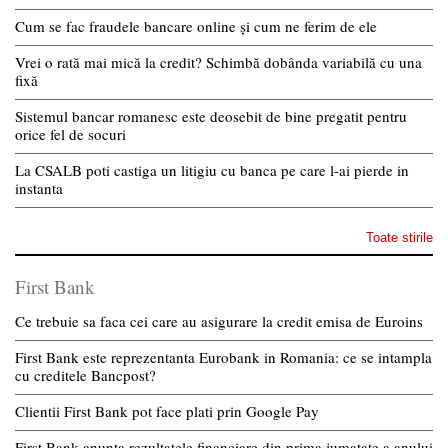
Cum se fac fraudele bancare online și cum ne ferim de ele
Vrei o rată mai mică la credit? Schimbă dobânda variabilă cu una
fixă
Sistemul bancar romanesc este deosebit de bine pregatit pentru
orice fel de socuri
La CSALB poti castiga un litigiu cu banca pe care l-ai pierde in
instanta
Toate stirile
First Bank
Ce trebuie sa faca cei care au asigurare la credit emisa de Euroins
First Bank este reprezentanta Eurobank in Romania: ce se intampla
cu creditele Bancpost?
Clientii First Bank pot face plati prin Google Pay
First Bank anunta rezultatele financiare din prima jumatate a anului