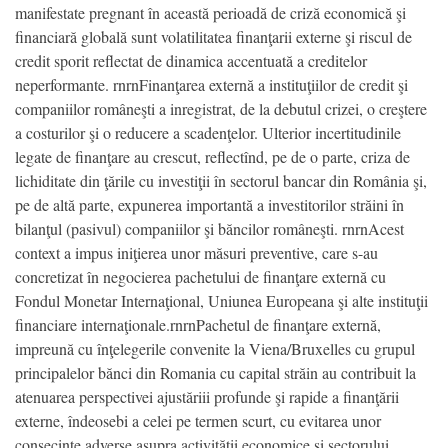
manifestate pregnant în această perioadă de criză economică şi
financiară globală sunt volatilitatea finanţarii externe şi riscul de
credit sporit reflectat de dinamica accentuată a creditelor
neperformante. rnrnFinanţarea externă a instituţiilor de credit şi
companiilor româneşti a inregistrat, de la debutul crizei, o creştere
a costurilor şi o reducere a scadenţelor. Ulterior incertitudinile
legate de finanţare au crescut, reflectînd, pe de o parte, criza de
lichiditate din ţările cu investiţii în sectorul bancar din România şi,
pe de altă parte, expunerea importantă a investitorilor străini în
bilanţul (pasivul) companiilor şi băncilor româneşti. rnrnAcest
context a impus iniţierea unor măsuri preventive, care s-au
concretizat în negocierea pachetului de finanţare externă cu
Fondul Monetar Internaţional, Uniunea Europeana şi alte instituţii
financiare internaţionale.rnrnPachetul de finanţare externă,
impreună cu înţelegerile convenite la Viena/Bruxelles cu grupul
principalelor bănci din Romania cu capital străin au contribuit la
atenuarea perspectivei ajustăriii profunde şi rapide a finanţării
externe, îndeosebi a celei pe termen scurt, cu evitarea unor
consecinţe adverse asupra activităţii economice şi sectorului