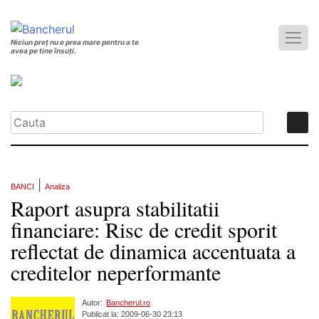
Niciun preț nu e prea mare pentru a te
avea pe tine însuți.
|
BANCI
Analiza
Raport asupra stabilitatii
financiare: Risc de credit sporit
reflectat de dinamica accentuata a
creditelor neperformante
Autor:
Bancherul.ro
Publicat la: 2009-06-30 23:13