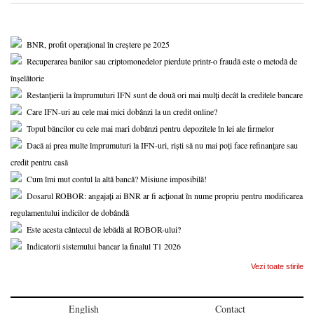
BNR, profit operațional în creștere pe 2025
Recuperarea banilor sau criptomonedelor pierdute printr-o fraudă este o metodă de
înșelătorie
Restanțierii la împrumuturi IFN sunt de două ori mai mulți decât la creditele bancare
Care IFN-uri au cele mai mici dobânzi la un credit online?
Topul băncilor cu cele mai mari dobânzi pentru depozitele în lei ale firmelor
Dacă ai prea multe împrumuturi la IFN-uri, riști să nu mai poți face refinanțare sau
credit pentru casă
Cum îmi mut contul la altă bancă? Misiune imposibilă!
Dosarul ROBOR: angajați ai BNR ar fi acționat în nume propriu pentru modificarea
regulamentului indicilor de dobândă
Este acesta cântecul de lebădă al ROBOR-ului?
Indicatorii sistemului bancar la finalul T1 2026
Vezi toate stirile
English
Contact