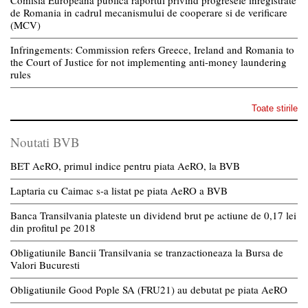
Comisia Europeana publica raportul privind progresele inregistrate
de Romania in cadrul mecanismului de cooperare si de verificare
(MCV)
Infringements: Commission refers Greece, Ireland and Romania to
the Court of Justice for not implementing anti-money laundering
rules
Toate stirile
Noutati BVB
BET AeRO, primul indice pentru piata AeRO, la BVB
Laptaria cu Caimac s-a listat pe piata AeRO a BVB
Banca Transilvania plateste un dividend brut pe actiune de 0,17 lei
din profitul pe 2018
Obligatiunile Bancii Transilvania se tranzactioneaza la Bursa de
Valori Bucuresti
Obligatiunile Good Pople SA (FRU21) au debutat pe piata AeRO