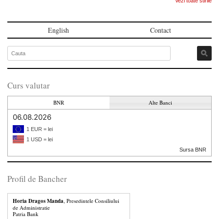
Vezi toate stirile
English
Contact
Curs valutar
BNR
Alte Banci
06.08.2026
1 EUR = lei
1 USD = lei
Sursa BNR
Profil de Bancher
Horia Dragos Manda
, Presedintele Consiliului
de Administratie
Patria Bank