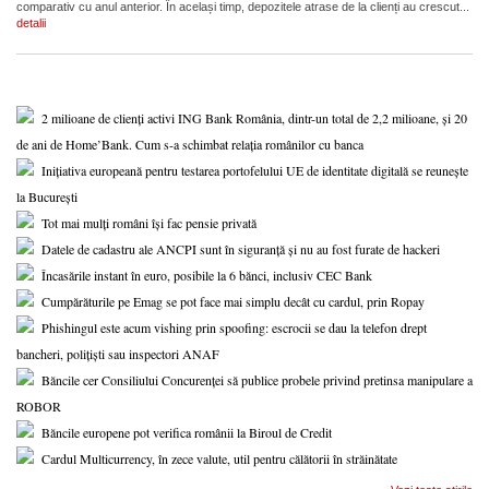
comparativ cu anul anterior. În același timp, depozitele atrase de la clienți au crescut...
detalii
2 milioane de clienți activi ING Bank România, dintr-un total de 2,2 milioane, și 20
de ani de Home’Bank. Cum s-a schimbat relația românilor cu banca
Inițiativa europeană pentru testarea portofelului UE de identitate digitală se reunește
la București
Tot mai mulți români își fac pensie privată
Datele de cadastru ale ANCPI sunt în siguranță și nu au fost furate de hackeri
Încasările instant în euro, posibile la 6 bănci, inclusiv CEC Bank
Cumpărăturile pe Emag se pot face mai simplu decât cu cardul, prin Ropay
Phishingul este acum vishing prin spoofing: escrocii se dau la telefon drept
bancheri, polițiști sau inspectori ANAF
Băncile cer Consiliului Concurenței să publice probele privind pretinsa manipulare a
ROBOR
Băncile europene pot verifica românii la Biroul de Credit
Cardul Multicurrency, în zece valute, util pentru călătorii în străinătate