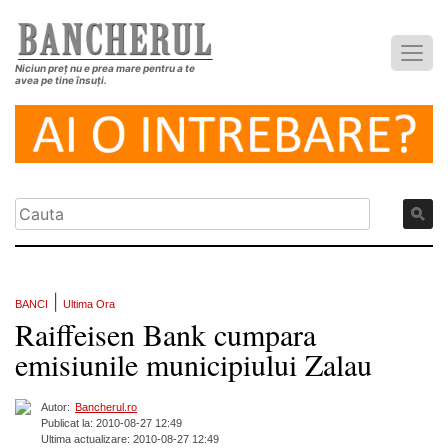
Niciun preț nu e prea mare pentru a te
avea pe tine însuți.
|
BANCI
Ultima Ora
Raiffeisen Bank cumpara
emisiunile municipiului Zalau
Autor:
Bancherul.ro
Publicat la: 2010-08-27 12:49
Ultima actualizare: 2010-08-27 12:49