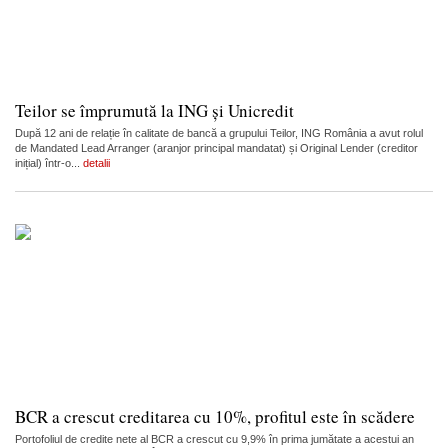
Teilor se împrumută la ING și Unicredit
După 12 ani de relație în calitate de bancă a grupului Teilor, ING România a avut rolul
de Mandated Lead Arranger (aranjor principal mandatat) și Original Lender (creditor
inițial) într-o...
detalii
BCR a crescut creditarea cu 10%, profitul este în scădere
Portofoliul de credite nete al BCR a crescut cu 9,9% în prima jumătate a acestui an