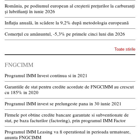
România, pe podiumul european al creșterii prețurilor la carburanți
și lubrifianți în iunie 2026
Inflația anuală, în scădere la 9,2% după metodologia europeană
Comerțul cu amănuntul, -5,3% pe primele cinci luni din 2026
Toate stirile
FNGCIMM
Programul IMM Invest continua si in 2021
Garantiile de stat pentru credite acordate de FNGCIMM au crescut
cu 185% in 2020
Programul IMM invest se prelungeste pana in 30 iunie 2021
Firmele pot obtine credite bancare garantate si subventionate de
stat, pe baza facturilor (factoring), prin programul IMM Factor
Programul IMM Leasing va fi operational in perioada urmatoare,
anunta FNGCIMM