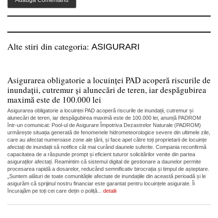
Alte stiri din categoria:
ASIGURARI
Asigurarea obligatorie a locuinței PAD acoperă riscurile de
inundații, cutremur și alunecări de teren, iar despăgubirea
maximă este de 100.000 lei
Asigurarea obligatorie a locuinței PAD acoperă riscurile de inundații, cutremur și
alunecări de teren, iar despăgubirea maximă este de 100.000 lei, anunță PADROM
într-un comunicat: Pool-ul de Asigurare Împotriva Dezastrelor Naturale (PADROM)
urmărește situația generată de fenomenele hidrometeorologice severe din ultimele zile,
care au afectat numeroase zone ale țării, și face apel către toți proprietarii de locuințe
afectați de inundații să notifice cât mai curând daunele suferite. Compania reconfirmă
capacitatea de a răspunde prompt și eficient tuturor solicitărilor venite din partea
asiguraților afectați. Reamintim că sistemul digital de gestionare a daunelor permite
procesarea rapidă a dosarelor, reducând semnificativ birocrația și timpul de așteptare.
„Suntem alături de toate comunitățile afectate de inundațiile din această perioadă și le
asigurăm că sprijinul nostru financiar este garantat pentru locuințele asigurate. Îi
încurajăm pe toți cei care dețin o poliță...
detalii