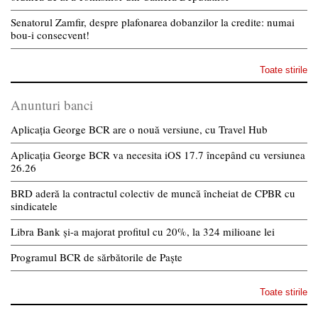
Senatorul Zamfir, despre plafonarea dobanzilor la credite: numai
bou-i consecvent!
Toate stirile
Anunturi banci
Aplicația George BCR are o nouă versiune, cu Travel Hub
Aplicația George BCR va necesita iOS 17.7 începând cu versiunea
26.26
BRD aderă la contractul colectiv de muncă încheiat de CPBR cu
sindicatele
Libra Bank și-a majorat profitul cu 20%, la 324 milioane lei
Programul BCR de sărbătorile de Paște
Toate stirile