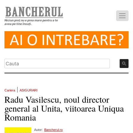
Niciun preț nu e prea mare pentru a te
avea pe tine însuți.
|
Cariera
ASIGURARI
Radu Vasilescu, noul director
general al Unita, viitoarea Uniqua
Romania
Autor:
Bancherul.ro