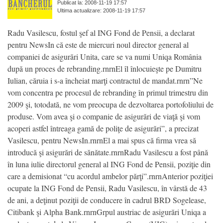
Publicat la: 2008-11-19 17:57
Ultima actualizare: 2008-11-19 17:57
Radu Vasilescu, fostul şef al ING Fond de Pensii, a declarat
pentru NewsIn că este de miercuri noul director general al
companiei de asigurări Unita, care se va numi Uniqa România
după un proces de rebranding.rnrnEl îl înlocuieşte pe Dumitru
Iulian, căruia i s-a încheiat marţi contractul de mandat.rnrn”Ne
vom concentra pe procesul de rebranding în primul trimestru din
2009 şi, totodată, ne vom preocupa de dezvoltarea portofoliului de
produse. Vom avea şi o companie de asigurări de viaţă şi vom
acoperi astfel întreaga gamă de poliţe de asigurări”, a precizat
Vasilescu, pentru NewsIn.rnrnEl a mai spus că firma vrea să
introducă şi asigurări de sănătate.rnrnRadu Vasilescu a fost până
în luna iulie directorul general al ING Fond de Pensii, poziţie din
care a demisionat “cu acordul ambelor părţi”.rnrnAnterior poziţiei
ocupate la ING Fond de Pensii, Radu Vasilescu, în vârstă de 43
de ani, a deţinut poziţii de conducere în cadrul BRD Sogelease,
Citibank şi Alpha Bank.rnrnGrpul austriac de asigurări Uniqa a