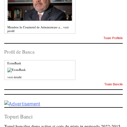
Membru în Comitetul de Administrare a...
vezi
profil
Toate Profilele
Profil de Banca
EximBank
vezi detalii
Toate Bancile
Topuri Banci
Topul bancilor dupa active si cota de piata in perioada 2022-2015