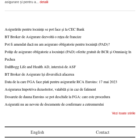
asigurare și pentru a...
detalii
Asigurările pentru locuințe se pot face și la CEC Bank
BT Broker de Asigurare dezvoltă o rețea de francize
Pot fi amendat dacă nu am asigurare obligatorie pentru locuință (PAD)?
Polițe de asigurare obligatorie a locuinței (PAD) oferite gratuit de BCR și Omniasig în
Pechea
DallBogg Life and Health AD, interzisă de ASF
BT Broker de Asigurare își diversifică afacerea
Data de la care FGA face plati pentru asigurarile RCA Euroins: 17 mai 2023
Asigurarea împotriva dezastrelor, valabilă și in caz de faliment
Dosarele de dauna Euroins se pot deschide la FGA: care este procedura
Asiguratii nu au nevoie de documente de confirmare a cutremurului
Vezi toate stirile
English
Contact