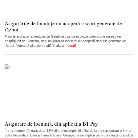
Asigurările de locuințe nu acoperă riscuri generate de
război
Proprietarul apartamentului din Galați distrus de explozia unei drone rusești va fi
despăgubit de Generali, deși asigurarea locuinței nu acoperă riscurile generale de
război. "Această situație se află în afara...
detalii
Asigurare de locuință, din aplicația BT Pay
Într-un context în care doar 18% dintre locuințele din România sunt asigurate printr-o
poliță facultativă, Banca Transilvania și Groupama se implică pentru a crește gradul de