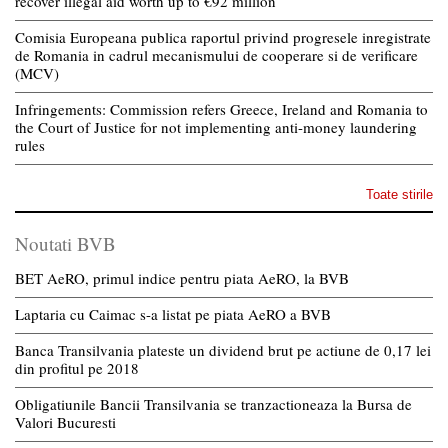
recover illegal aid worth up to €92 million
Comisia Europeana publica raportul privind progresele inregistrate
de Romania in cadrul mecanismului de cooperare si de verificare
(MCV)
Infringements: Commission refers Greece, Ireland and Romania to
the Court of Justice for not implementing anti-money laundering
rules
Toate stirile
Noutati BVB
BET AeRO, primul indice pentru piata AeRO, la BVB
Laptaria cu Caimac s-a listat pe piata AeRO a BVB
Banca Transilvania plateste un dividend brut pe actiune de 0,17 lei
din profitul pe 2018
Obligatiunile Bancii Transilvania se tranzactioneaza la Bursa de
Valori Bucuresti