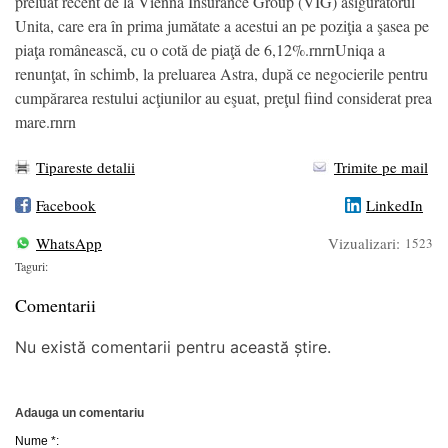
preluat recent de la Vienna Insurance Group (VIG) asiguratorul
Unita, care era în prima jumătate a acestui an pe poziţia a şasea pe
piaţa românească, cu o cotă de piaţă de 6,12%.rnrnUniqa a
renunţat, în schimb, la preluarea Astra, după ce negocierile pentru
cumpărarea restului acţiunilor au eşuat, preţul fiind considerat prea
mare.rnrn
Tipareste detalii
Trimite pe mail
Facebook
LinkedIn
WhatsApp
Vizualizari:
1523
Taguri:
Comentarii
Nu există comentarii pentru această știre.
Adauga un comentariu
Nume *: