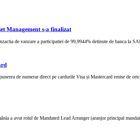
et Management s-a finalizat
ranzactia de vanzare a participatiei de 99,9944% detinute de banca la S
ard
unerea de numerar direct pe cardurile Visa și Mastercard emise de ori
ânia a avut rolul de Mandated Lead Arranger (aranjor principal mandatat) 