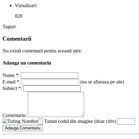
Vizualizari:
828
Taguri:
Comentarii
Nu există comentarii pentru această știre.
Adauga un comentariu
Nume *:
E-mail *:
(nu se afiseaza pe site)
Subiect *:
Comentariu:
Tastati codul din imagine (doar cifre)