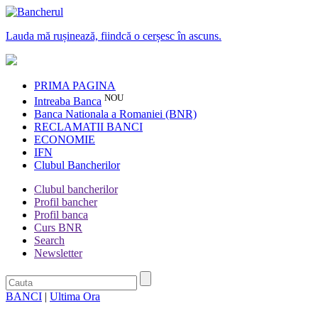
Lauda mă rușinează, fiindcă o cerșesc în ascuns.
PRIMA PAGINA
NOU
Intreaba Banca
Banca Nationala a Romaniei (BNR)
RECLAMATII BANCI
ECONOMIE
IFN
Clubul Bancherilor
Clubul bancherilor
Profil bancher
Profil banca
Curs BNR
Search
Newsletter
BANCI
|
Ultima Ora