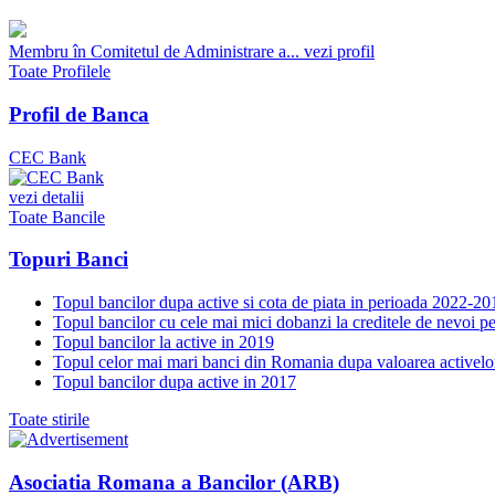
Membru în Comitetul de Administrare a...
vezi profil
Toate Profilele
Profil de Banca
CEC Bank
vezi detalii
Toate Bancile
Topuri Banci
Topul bancilor dupa active si cota de piata in perioada 2022-20
Topul bancilor cu cele mai mici dobanzi la creditele de nevoi p
Topul bancilor la active in 2019
Topul celor mai mari banci din Romania dupa valoarea activelo
Topul bancilor dupa active in 2017
Toate stirile
Asociatia Romana a Bancilor (ARB)