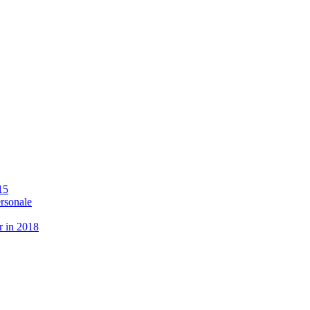
15
ersonale
r in 2018