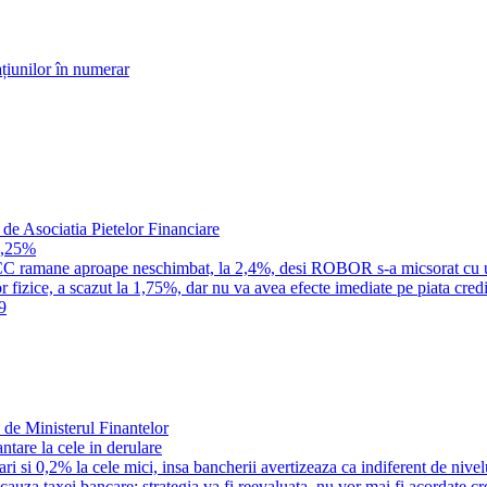
țiunilor în numerar
 de Asociatia Pietelor Financiare
1,25%
a IRCC ramane aproape neschimbat, la 2,4%, desi ROBOR s-a micsorat cu 
 fizice, a scazut la 1,75%, dar nu va avea efecte imediate pe piata credi
9
 de Ministerul Finantelor
tare la cele in derulare
i si 0,2% la cele mici, insa bancherii avertizeaza ca indiferent de nivel
n cauza taxei bancare; strategia va fi reevaluata, nu vor mai fi acordate c