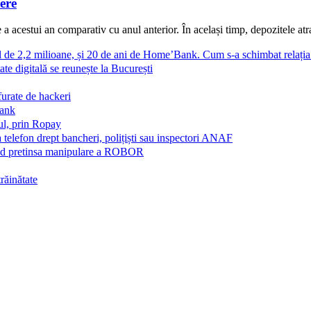
ere
 acestui an comparativ cu anul anterior. În același timp, depozitele atras
al de 2,2 milioane, și 20 de ani de Home’Bank. Cum s-a schimbat relați
ate digitală se reunește la București
furate de hackeri
Bank
ul, prin Ropay
a telefon drept bancheri, polițiști sau inspectori ANAF
vind pretinsa manipulare a ROBOR
trăinătate