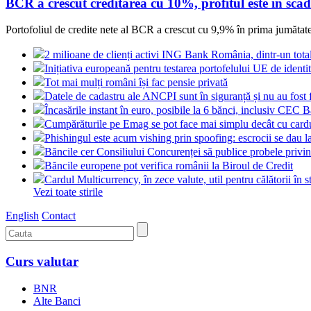
BCR a crescut creditarea cu 10%, profitul este în scăd
Portofoliul de credite nete al BCR a crescut cu 9,9% în prima jumătate a
2 milioane de clienți activi ING Bank România, dintr-un tot
Inițiativa europeană pentru testarea portofelului UE de identit
Tot mai mulți români își fac pensie privată
Datele de cadastru ale ANCPI sunt în siguranță și nu au fost 
Încasările instant în euro, posibile la 6 bănci, inclusiv CEC 
Cumpărăturile pe Emag se pot face mai simplu decât cu card
Phishingul este acum vishing prin spoofing: escrocii se dau l
Băncile cer Consiliului Concurenței să publice probele pri
Băncile europene pot verifica românii la Biroul de Credit
Cardul Multicurrency, în zece valute, util pentru călătorii în s
Vezi toate stirile
English
Contact
Curs valutar
BNR
Alte Banci