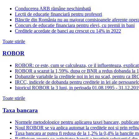
Conducerea ARB rămâne neschimbată
Lecții de educație financiară pentru profesori
Băncile din România nu au majorat comisioanele aferente opera
Concurs de educatie financiara pentru elevi, cu premii in bani
Creditele acordate de banci au crescut cu 14% in 2022
Toate stirile
ROBOR
ROBOR: ce este, cum se calculeaza, ce il influenteaza, explicat
ROBOR a scazut la 1,59%, dupa ce BNR a redus dobanda la 
Dobanzile variabile la creditele noi in lei nu scad, pentru c
IRCC, indicele de dobanda pentru creditele in lei ale persoanelor
Istoricul ROBOR la 3 luni, in perioada 01.08.1995 - 31.12.201
Toate stirile
Taxa bancara
Normele metodologice pentru aplicarea taxei bancare, publicate
Noul ROBOR se va aplica automat la creditele noi si prin refinan
Taxa bancara ar putea fi redusa de la 1,2% la 0,4% la bancile mar
Raiffeisen anunta ca activitatea bancii a incetinit substantial di