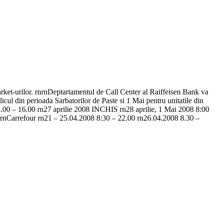
market-urilor. rnrnDeptartamentul de Call Center al Raiffeisen Bank va
cul din perioada Sarbatorilor de Paste si 1 Mai pentru unitatile din
8.00 – 16.00 rn27 aprilie 2008 INCHIS rn28 aprilie, 1 Mai 2008 8:00
 rnCarrefour rn21 – 25.04.2008 8:30 – 22.00 rn26.04.2008 8.30 –