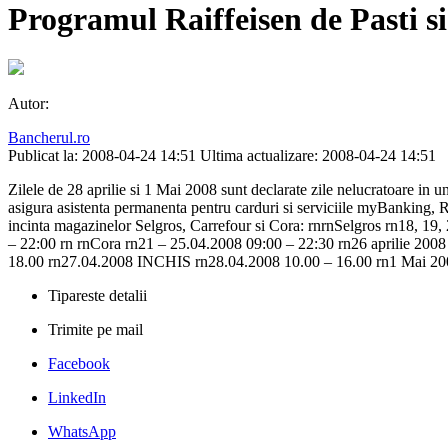
Programul Raiffeisen de Pasti s
Autor:
Bancherul.ro
Publicat la: 2008-04-24 14:51
Ultima actualizare: 2008-04-24 14:51
Zilele de 28 aprilie si 1 Mai 2008 sunt declarate zile nelucratoare in 
asigura asistenta permanenta pentru carduri si serviciile myBanking, R
incinta magazinelor Selgros, Carrefour si Cora: rnrnSelgros rn18, 1
– 22:00 rn rnCora rn21 – 25.04.2008 09:00 – 22:30 rn26 aprilie 200
18.00 rn27.04.2008 INCHIS rn28.04.2008 10.00 – 16.00 rn1 Mai 20
Tipareste detalii
Trimite pe mail
Facebook
LinkedIn
WhatsApp