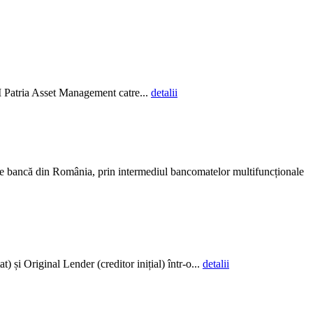
AI Patria Asset Management catre...
detalii
ce bancă din România, prin intermediul bancomatelor multifuncționale
și Original Lender (creditor inițial) într-o...
detalii