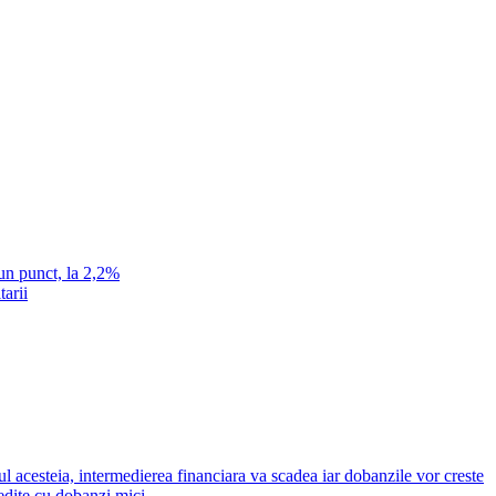
un punct, la 2,2%
tarii
ul acesteia, intermedierea financiara va scadea iar dobanzile vor creste
redite cu dobanzi mici