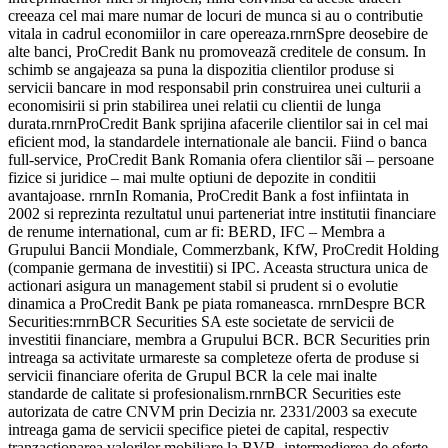
creeaza cel mai mare numar de locuri de munca si au o contributie
vitala in cadrul economiilor in care opereaza.rnrnSpre deosebire de
alte banci, ProCredit Bank nu promoveazã creditele de consum. In
schimb se angajeaza sa puna la dispozitia clientilor produse si
servicii bancare in mod responsabil prin construirea unei culturii a
economisirii si prin stabilirea unei relatii cu clientii de lunga
durata.rnrnProCredit Bank sprijina afacerile clientilor sai in cel mai
eficient mod, la standardele internationale ale bancii. Fiind o banca
full-service, ProCredit Bank Romania ofera clientilor sãi – persoane
fizice si juridice – mai multe optiuni de depozite in conditii
avantajoase. rnrnIn Romania, ProCredit Bank a fost infiintata in
2002 si reprezinta rezultatul unui parteneriat intre institutii financiare
de renume international, cum ar fi: BERD, IFC – Membra a
Grupului Bancii Mondiale, Commerzbank, KfW, ProCredit Holding
(companie germana de investitii) si IPC. Aceasta structura unica de
actionari asigura un management stabil si prudent si o evolutie
dinamica a ProCredit Bank pe piata romaneasca. rnrnDespre BCR
Securities:rnrnBCR Securities SA este societate de servicii de
investitii financiare, membra a Grupului BCR. BCR Securities prin
intreaga sa activitate urmareste sa completeze oferta de produse si
servicii financiare oferita de Grupul BCR la cele mai inalte
standarde de calitate si profesionalism.rnrnBCR Securities este
autorizata de catre CNVM prin Decizia nr. 2331/2003 sa execute
intreaga gama de servicii specifice pietei de capital, respectiv
tranzactionarea valorilor mobiliare la BVB, intermedierea de oferte