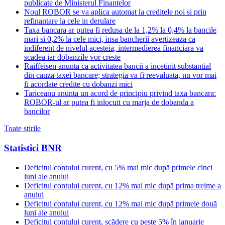
publicate de Ministerul Finantelor
Noul ROBOR se va aplica automat la creditele noi si prin
refinantare la cele in derulare
Taxa bancara ar putea fi redusa de la 1,2% la 0,4% la bancile
mari si 0,2% la cele mici, insa bancherii avertizeaza ca
indiferent de nivelul acesteia, intermedierea financiara va
scadea iar dobanzile vor creste
Raiffeisen anunta ca activitatea bancii a incetinit substantial
din cauza taxei bancare; strategia va fi reevaluata, nu vor mai
fi acordate credite cu dobanzi mici
Tariceanu anunta un acord de principiu privind taxa bancara:
ROBOR-ul ar putea fi inlocuit cu marja de dobanda a
bancilor
Toate stirile
Statistici BNR
Deficitul contului curent, cu 5% mai mic după primele cinci
luni ale anului
Deficitul contului curent, cu 12% mai mic după prima treime a
anului
Deficitul contului curent, cu 12% mai mic după primele două
luni ale anului
Deficitul contului curent, scădere cu peste 5% în ianuarie