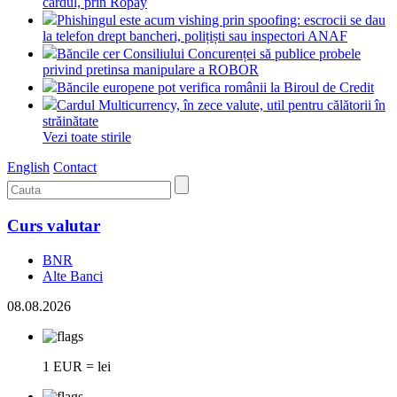
cardul, prin Ropay
Phishingul este acum vishing prin spoofing: escrocii se dau
la telefon drept bancheri, polițiști sau inspectori ANAF
Băncile cer Consiliului Concurenței să publice probele
privind pretinsa manipulare a ROBOR
Băncile europene pot verifica românii la Biroul de Credit
Cardul Multicurrency, în zece valute, util pentru călătorii în
străinătate
Vezi toate stirile
English
Contact
Curs valutar
BNR
Alte Banci
08.08.2026
1 EUR = lei