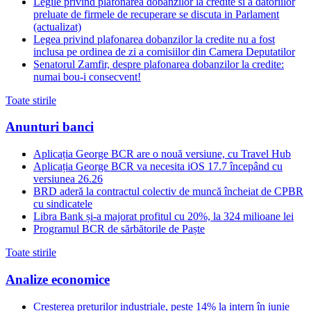
Legile privind plafonarea dobanzilor la credite si a datoriilor
preluate de firmele de recuperare se discuta in Parlament
(actualizat)
Legea privind plafonarea dobanzilor la credite nu a fost
inclusa pe ordinea de zi a comisiilor din Camera Deputatilor
Senatorul Zamfir, despre plafonarea dobanzilor la credite:
numai bou-i consecvent!
Toate stirile
Anunturi banci
Aplicația George BCR are o nouă versiune, cu Travel Hub
Aplicația George BCR va necesita iOS 17.7 începând cu
versiunea 26.26
BRD aderă la contractul colectiv de muncă încheiat de CPBR
cu sindicatele
Libra Bank și-a majorat profitul cu 20%, la 324 milioane lei
Programul BCR de sărbătorile de Paște
Toate stirile
Analize economice
Creșterea prețurilor industriale, peste 14% la intern în iunie