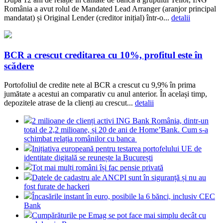
România a avut rolul de Mandated Lead Arranger (aranjor principal
mandatat) și Original Lender (creditor inițial) într-o...
detalii
BCR a crescut creditarea cu 10%, profitul este în
scădere
Portofoliul de credite nete al BCR a crescut cu 9,9% în prima
jumătate a acestui an comparativ cu anul anterior. În același timp,
depozitele atrase de la clienți au crescut...
detalii
2 milioane de clienți activi ING Bank România, dintr-un
total de 2,2 milioane, și 20 de ani de Home’Bank. Cum s-a
schimbat relația românilor cu banca
Inițiativa europeană pentru testarea portofelului UE de
identitate digitală se reunește la București
Tot mai mulți români își fac pensie privată
Datele de cadastru ale ANCPI sunt în siguranță și nu au
fost furate de hackeri
Încasările instant în euro, posibile la 6 bănci, inclusiv CEC
Bank
Cumpărăturile pe Emag se pot face mai simplu decât cu