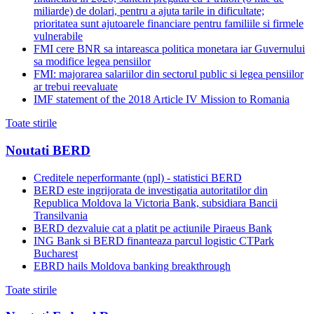
miliarde) de dolari, pentru a ajuta tarile in dificultate;
prioritatea sunt ajutoarele financiare pentru familiile si firmele
vulnerabile
FMI cere BNR sa intareasca politica monetara iar Guvernului
sa modifice legea pensiilor
FMI: majorarea salariilor din sectorul public si legea pensiilor
ar trebui reevaluate
IMF statement of the 2018 Article IV Mission to Romania
Toate stirile
Noutati BERD
Creditele neperformante (npl) - statistici BERD
BERD este ingrijorata de investigatia autoritatilor din
Republica Moldova la Victoria Bank, subsidiara Bancii
Transilvania
BERD dezvaluie cat a platit pe actiunile Piraeus Bank
ING Bank si BERD finanteaza parcul logistic CTPark
Bucharest
EBRD hails Moldova banking breakthrough
Toate stirile