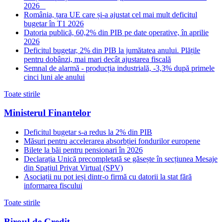
2026
România, țara UE care și-a ajustat cel mai mult deficitul
bugetar în T1 2026
Datoria publică, 60,2% din PIB pe date operative, în aprilie
2026
Deficitul bugetar, 2% din PIB la jumătatea anului. Plățile
pentru dobânzi, mai mari decât ajustarea fiscală
Semnal de alarmă - producția industrială, -3,3% după primele
cinci luni ale anului
Toate stirile
Ministerul Finantelor
Deficitul bugetar s-a redus la 2% din PIB
Măsuri pentru accelerarea absorbției fondurilor europene
Bilete la băi pentru pensionari în 2026
Declarația Unică precompletată se găsește în secțiunea Mesaje
din Spațiul Privat Virtual (SPV)
Asociații nu pot ieși dintr-o firmă cu datorii la stat fără
informarea fiscului
Toate stirile
Biroul de Credit