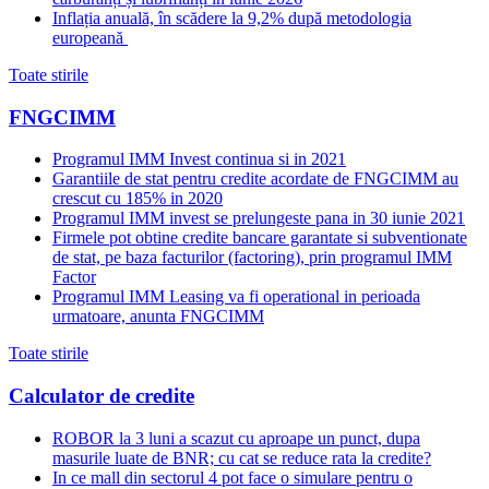
Inflația anuală, în scădere la 9,2% după metodologia
europeană
Toate stirile
FNGCIMM
Programul IMM Invest continua si in 2021
Garantiile de stat pentru credite acordate de FNGCIMM au
crescut cu 185% in 2020
Programul IMM invest se prelungeste pana in 30 iunie 2021
Firmele pot obtine credite bancare garantate si subventionate
de stat, pe baza facturilor (factoring), prin programul IMM
Factor
Programul IMM Leasing va fi operational in perioada
urmatoare, anunta FNGCIMM
Toate stirile
Calculator de credite
ROBOR la 3 luni a scazut cu aproape un punct, dupa
masurile luate de BNR; cu cat se reduce rata la credite?
In ce mall din sectorul 4 pot face o simulare pentru o