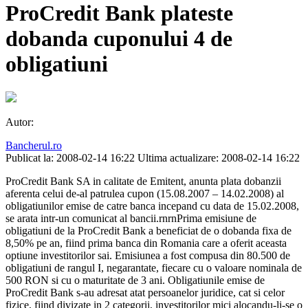
ProCredit Bank plateste
dobanda cuponului 4 de
obligatiuni
Autor:
Bancherul.ro
Publicat la: 2008-02-14 16:22
Ultima actualizare: 2008-02-14 16:22
ProCredit Bank SA in calitate de Emitent, anunta plata dobanzii
aferenta celui de-al patrulea cupon (15.08.2007 – 14.02.2008) al
obligatiunilor emise de catre banca incepand cu data de 15.02.2008,
se arata intr-un comunicat al bancii.rnrnPrima emisiune de
obligatiuni de la ProCredit Bank a beneficiat de o dobanda fixa de
8,50% pe an, fiind prima banca din Romania care a oferit aceasta
optiune investitorilor sai. Emisiunea a fost compusa din 80.500 de
obligatiuni de rangul I, negarantate, fiecare cu o valoare nominala de
500 RON si cu o maturitate de 3 ani. Obligatiunile emise de
ProCredit Bank s-au adresat atat persoanelor juridice, cat si celor
fizice, fiind divizate in 2 categorii, investitorilor mici alocandu-li-se o