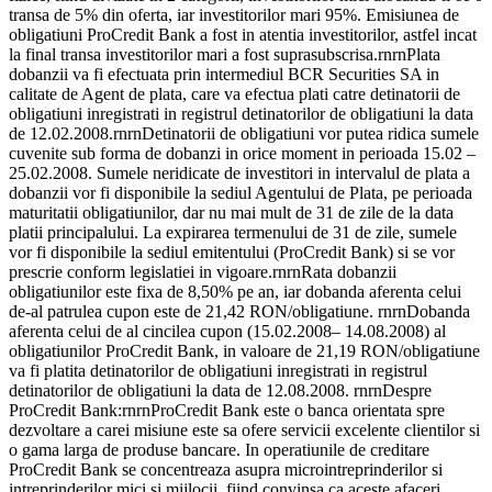
transa de 5% din oferta, iar investitorilor mari 95%. Emisiunea de
obligatiuni ProCredit Bank a fost in atentia investitorilor, astfel incat
la final transa investitorilor mari a fost suprasubscrisa.rnrnPlata
dobanzii va fi efectuata prin intermediul BCR Securities SA in
calitate de Agent de plata, care va efectua plati catre detinatorii de
obligatiuni inregistrati in registrul detinatorilor de obligatiuni la data
de 12.02.2008.rnrnDetinatorii de obligatiuni vor putea ridica sumele
cuvenite sub forma de dobanzi in orice moment in perioada 15.02 –
25.02.2008. Sumele neridicate de investitori in intervalul de plata a
dobanzii vor fi disponibile la sediul Agentului de Plata, pe perioada
maturitatii obligatiunilor, dar nu mai mult de 31 de zile de la data
platii principalului. La expirarea termenului de 31 de zile, sumele
vor fi disponibile la sediul emitentului (ProCredit Bank) si se vor
prescrie conform legislatiei in vigoare.rnrnRata dobanzii
obligatiunilor este fixa de 8,50% pe an, iar dobanda aferenta celui
de-al patrulea cupon este de 21,42 RON/obligatiune. rnrnDobanda
aferenta celui de al cincilea cupon (15.02.2008– 14.08.2008) al
obligatiunilor ProCredit Bank, in valoare de 21,19 RON/obligatiune
va fi platita detinatorilor de obligatiuni inregistrati in registrul
detinatorilor de obligatiuni la data de 12.08.2008. rnrnDespre
ProCredit Bank:rnrnProCredit Bank este o banca orientata spre
dezvoltare a carei misiune este sa ofere servicii excelente clientilor si
o gama larga de produse bancare. In operatiunile de creditare
ProCredit Bank se concentreaza asupra microintreprinderilor si
intreprinderilor mici si mijlocii, fiind convinsa ca aceste afaceri