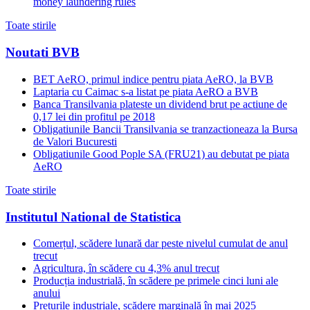
money laundering rules
Toate stirile
Noutati BVB
BET AeRO, primul indice pentru piata AeRO, la BVB
Laptaria cu Caimac s-a listat pe piata AeRO a BVB
Banca Transilvania plateste un dividend brut pe actiune de
0,17 lei din profitul pe 2018
Obligatiunile Bancii Transilvania se tranzactioneaza la Bursa
de Valori Bucuresti
Obligatiunile Good Pople SA (FRU21) au debutat pe piata
AeRO
Toate stirile
Institutul National de Statistica
Comerțul, scădere lunară dar peste nivelul cumulat de anul
trecut
Agricultura, în scădere cu 4,3% anul trecut
Producția industrială, în scădere pe primele cinci luni ale
anului
Prețurile industriale, scădere marginală în mai 2025