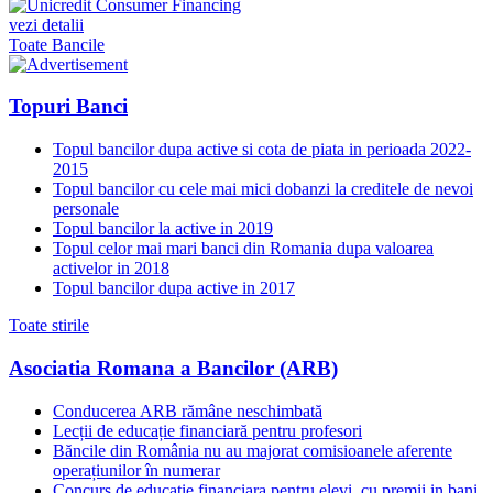
vezi detalii
Toate Bancile
Topuri Banci
Topul bancilor dupa active si cota de piata in perioada 2022-
2015
Topul bancilor cu cele mai mici dobanzi la creditele de nevoi
personale
Topul bancilor la active in 2019
Topul celor mai mari banci din Romania dupa valoarea
activelor in 2018
Topul bancilor dupa active in 2017
Toate stirile
Asociatia Romana a Bancilor (ARB)
Conducerea ARB rămâne neschimbată
Lecții de educație financiară pentru profesori
Băncile din România nu au majorat comisioanele aferente
operațiunilor în numerar
Concurs de educatie financiara pentru elevi, cu premii in bani