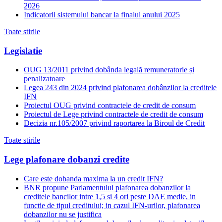
2026
Indicatorii sistemului bancar la finalul anului 2025
Toate stirile
Legislatie
OUG 13/2011 privind dobânda legală remuneratorie și
penalizatoare
Legea 243 din 2024 privind plafonarea dobânzilor la creditele
IFN
Proiectul OUG privind contractele de credit de consum
Proiectul de Lege privind contractele de credit de consum
Decizia nr.105/2007 privind raportarea la Biroul de Credit
Toate stirile
Lege plafonare dobanzi credite
Care este dobanda maxima la un credit IFN?
BNR propune Parlamentului plafonarea dobanzilor la
creditele bancilor intre 1,5 si 4 ori peste DAE medie, in
functie de tipul creditului; in cazul IFN-urilor, plafonarea
dobanzilor nu se justifica