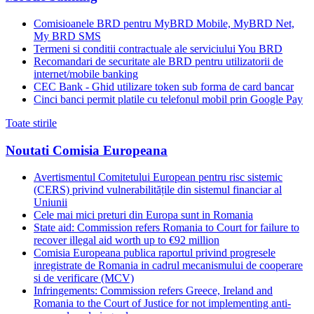
Comisioanele BRD pentru MyBRD Mobile, MyBRD Net,
My BRD SMS
Termeni si conditii contractuale ale serviciului You BRD
Recomandari de securitate ale BRD pentru utilizatorii de
internet/mobile banking
CEC Bank - Ghid utilizare token sub forma de card bancar
Cinci banci permit platile cu telefonul mobil prin Google Pay
Toate stirile
Noutati Comisia Europeana
Avertismentul Comitetului European pentru risc sistemic
(CERS) privind vulnerabilitățile din sistemul financiar al
Uniunii
Cele mai mici preturi din Europa sunt in Romania
State aid: Commission refers Romania to Court for failure to
recover illegal aid worth up to €92 million
Comisia Europeana publica raportul privind progresele
inregistrate de Romania in cadrul mecanismului de cooperare
si de verificare (MCV)
Infringements: Commission refers Greece, Ireland and
Romania to the Court of Justice for not implementing anti-