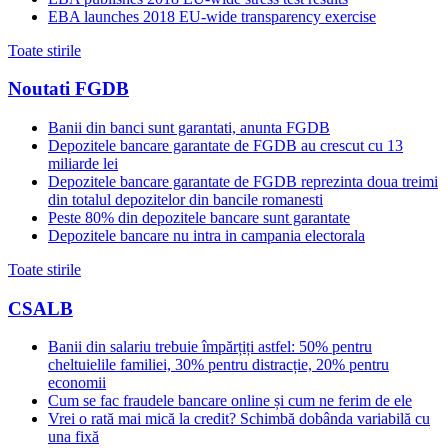
EBA launches 2018 EU-wide transparency exercise
Toate stirile
Noutati FGDB
Banii din banci sunt garantati, anunta FGDB
Depozitele bancare garantate de FGDB au crescut cu 13
miliarde lei
Depozitele bancare garantate de FGDB reprezinta doua treimi
din totalul depozitelor din bancile romanesti
Peste 80% din depozitele bancare sunt garantate
Depozitele bancare nu intra in campania electorala
Toate stirile
CSALB
Banii din salariu trebuie împărțiți astfel: 50% pentru
cheltuielile familiei, 30% pentru distracție, 20% pentru
economii
Cum se fac fraudele bancare online și cum ne ferim de ele
Vrei o rată mai mică la credit? Schimbă dobânda variabilă cu
una fixă