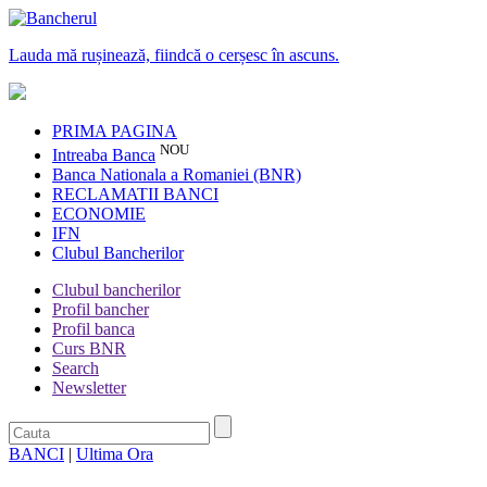
Lauda mă rușinează, fiindcă o cerșesc în ascuns.
PRIMA PAGINA
NOU
Intreaba Banca
Banca Nationala a Romaniei (BNR)
RECLAMATII BANCI
ECONOMIE
IFN
Clubul Bancherilor
Clubul bancherilor
Profil bancher
Profil banca
Curs BNR
Search
Newsletter
BANCI
|
Ultima Ora