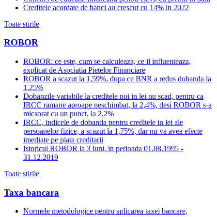
Creditele acordate de banci au crescut cu 14% in 2022
Toate stirile
ROBOR
ROBOR: ce este, cum se calculeaza, ce il influenteaza,
explicat de Asociatia Pietelor Financiare
ROBOR a scazut la 1,59%, dupa ce BNR a redus dobanda la
1,25%
Dobanzile variabile la creditele noi in lei nu scad, pentru ca
IRCC ramane aproape neschimbat, la 2,4%, desi ROBOR s-a
micsorat cu un punct, la 2,2%
IRCC, indicele de dobanda pentru creditele in lei ale
persoanelor fizice, a scazut la 1,75%, dar nu va avea efecte
imediate pe piata creditarii
Istoricul ROBOR la 3 luni, in perioada 01.08.1995 -
31.12.2019
Toate stirile
Taxa bancara
Normele metodologice pentru aplicarea taxei bancare,