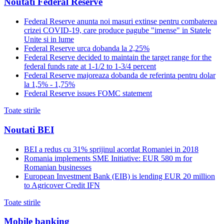
Noutati Federal Reserve
Federal Reserve anunta noi masuri extinse pentru combaterea
crizei COVID-19, care produce pagube "imense" in Statele
Unite si in lume
Federal Reserve urca dobanda la 2,25%
Federal Reserve decided to maintain the target range for the
federal funds rate at 1-1/2 to 1-3/4 percent
Federal Reserve majoreaza dobanda de referinta pentru dolar
la 1,5% - 1,75%
Federal Reserve issues FOMC statement
Toate stirile
Noutati BEI
BEI a redus cu 31% sprijinul acordat Romaniei in 2018
Romania implements SME Initiative: EUR 580 m for
Romanian businesses
European Investment Bank (EIB) is lending EUR 20 million
to Agricover Credit IFN
Toate stirile
Mobile banking