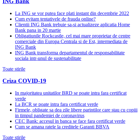
ING Bank
La ING se vor putea face plati instant din decembrie 2022
Cum evitam tentativele de frauda online?
Clientii ING Bank trebuie sa-si actualizeze aplicatia Home
Bank pana in 20 martie
Obligatiunile Rockcastle, cel mai mare proprietar de centre
comerciale din Europa Centrala si de Est, intermediata de
ING Bank
ING Bank transforma departamentul de responsabilitate
sociala intr-unul de sustenabilitate
Toate stirile
Criza COVID-19
In majoritatea unitatilor BRD se poate intra fara certificat
verde
La BCR se poate intra fara certificat verde
Firmele, obligate sa dea zile libere parintilor care stau cu copiii
in timpul pandemiei de coronavirus
CEC Bank: accesul in banca se face fara certificat verde
Cum se amana ratele la creditele Garanti BBVA
Toate stirile