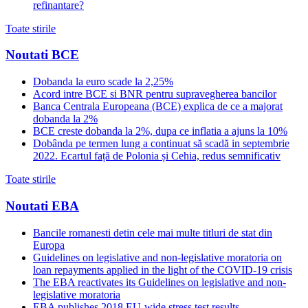
refinantare?
Toate stirile
Noutati BCE
Dobanda la euro scade la 2,25%
Acord intre BCE si BNR pentru supravegherea bancilor
Banca Centrala Europeana (BCE) explica de ce a majorat
dobanda la 2%
BCE creste dobanda la 2%, dupa ce inflatia a ajuns la 10%
Dobânda pe termen lung a continuat să scadă in septembrie
2022. Ecartul față de Polonia și Cehia, redus semnificativ
Toate stirile
Noutati EBA
Bancile romanesti detin cele mai multe titluri de stat din
Europa
Guidelines on legislative and non-legislative moratoria on
loan repayments applied in the light of the COVID-19 crisis
The EBA reactivates its Guidelines on legislative and non-
legislative moratoria
EBA publishes 2018 EU-wide stress test results