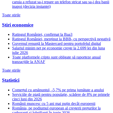
caruia a refuzat sa-i repare un telefon stricat sau sa-i dea banii
inapoi (decizia instantei)
Toate stirile
Stiri economice
Ratingul României, confirmat la Baa3
Ratingul României, menținut la BBB- cu perspectivă negativă
Guvernul renunță la Mastercard pentru portofelul digital
Salariul minim net pe economie crește la 2.699 lei din luna
iulie 2026
Toate platformele cripto sunt obligate să raporteze anual
tranzacțiile la ANAF
Toate stirile
Statistici
Comerțul cu amănuntul, -5,7% pe prima jumătate a anului
Serviciile de piață pentru populație, scădere de 8% pe primele
cinci luni din 2026
Românii muncesc cu 5 ani mai puțin decât europenii
România, pe podiumul european al creșterii prețurilor la
carburanți și lubrifianți în iunie 2026