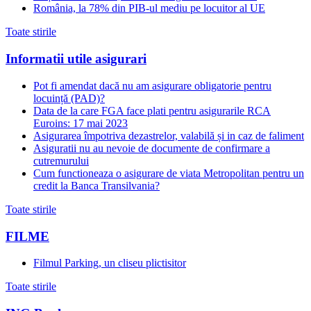
România, la 78% din PIB-ul mediu pe locuitor al UE
Toate stirile
Informatii utile asigurari
Pot fi amendat dacă nu am asigurare obligatorie pentru
locuință (PAD)?
Data de la care FGA face plati pentru asigurarile RCA
Euroins: 17 mai 2023
Asigurarea împotriva dezastrelor, valabilă și in caz de faliment
Asiguratii nu au nevoie de documente de confirmare a
cutremurului
Cum functioneaza o asigurare de viata Metropolitan pentru un
credit la Banca Transilvania?
Toate stirile
FILME
Filmul Parking, un cliseu plictisitor
Toate stirile