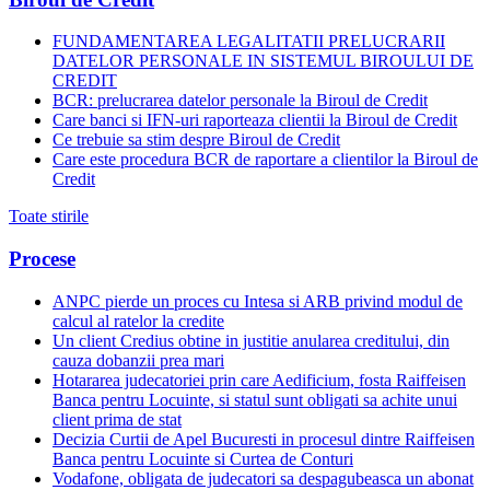
FUNDAMENTAREA LEGALITATII PRELUCRARII
DATELOR PERSONALE IN SISTEMUL BIROULUI DE
CREDIT
BCR: prelucrarea datelor personale la Biroul de Credit
Care banci si IFN-uri raporteaza clientii la Biroul de Credit
Ce trebuie sa stim despre Biroul de Credit
Care este procedura BCR de raportare a clientilor la Biroul de
Credit
Toate stirile
Procese
ANPC pierde un proces cu Intesa si ARB privind modul de
calcul al ratelor la credite
Un client Credius obtine in justitie anularea creditului, din
cauza dobanzii prea mari
Hotararea judecatoriei prin care Aedificium, fosta Raiffeisen
Banca pentru Locuinte, si statul sunt obligati sa achite unui
client prima de stat
Decizia Curtii de Apel Bucuresti in procesul dintre Raiffeisen
Banca pentru Locuinte si Curtea de Conturi
Vodafone, obligata de judecatori sa despagubeasca un abonat