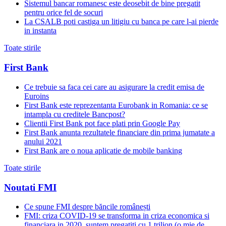
Sistemul bancar romanesc este deosebit de bine pregatit
pentru orice fel de socuri
La CSALB poti castiga un litigiu cu banca pe care l-ai pierde
in instanta
Toate stirile
First Bank
Ce trebuie sa faca cei care au asigurare la credit emisa de
Euroins
First Bank este reprezentanta Eurobank in Romania: ce se
intampla cu creditele Bancpost?
Clientii First Bank pot face plati prin Google Pay
First Bank anunta rezultatele financiare din prima jumatate a
anului 2021
First Bank are o noua aplicatie de mobile banking
Toate stirile
Noutati FMI
Ce spune FMI despre băncile românești
FMI: criza COVID-19 se transforma in criza economica si
financiara in 2020, suntem pregatiti cu 1 trilion (o mie de