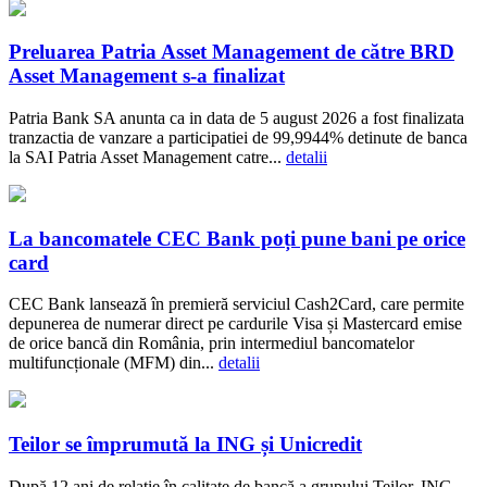
Preluarea Patria Asset Management de către BRD
Asset Management s-a finalizat
Patria Bank SA anunta ca in data de 5 august 2026 a fost finalizata
tranzactia de vanzare a participatiei de 99,9944% detinute de banca
la SAI Patria Asset Management catre...
detalii
La bancomatele CEC Bank poți pune bani pe orice
card
CEC Bank lansează în premieră serviciul Cash2Card, care permite
depunerea de numerar direct pe cardurile Visa și Mastercard emise
de orice bancă din România, prin intermediul bancomatelor
multifuncționale (MFM) din...
detalii
Teilor se împrumută la ING și Unicredit
După 12 ani de relație în calitate de bancă a grupului Teilor, ING