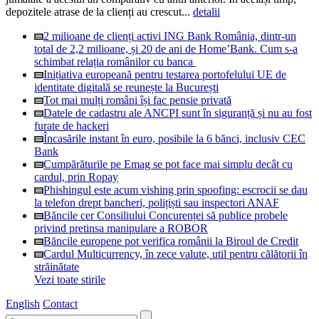
depozitele atrase de la clienți au crescut...
detalii
2 milioane de clienți activi ING Bank România, dintr-un
total de 2,2 milioane, și 20 de ani de Home’Bank. Cum s-a
schimbat relația românilor cu banca
Inițiativa europeană pentru testarea portofelului UE de
identitate digitală se reunește la București
Tot mai mulți români își fac pensie privată
Datele de cadastru ale ANCPI sunt în siguranță și nu au fost
furate de hackeri
Încasările instant în euro, posibile la 6 bănci, inclusiv CEC
Bank
Cumpărăturile pe Emag se pot face mai simplu decât cu
cardul, prin Ropay
Phishingul este acum vishing prin spoofing: escrocii se dau
la telefon drept bancheri, polițiști sau inspectori ANAF
Băncile cer Consiliului Concurenței să publice probele
privind pretinsa manipulare a ROBOR
Băncile europene pot verifica românii la Biroul de Credit
Cardul Multicurrency, în zece valute, util pentru călătorii în
străinătate
Vezi toate stirile
English
Contact