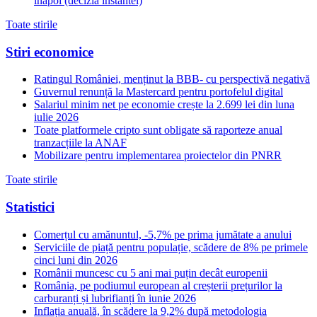
inapoi (decizia instantei)
Toate stirile
Stiri economice
Ratingul României, menținut la BBB- cu perspectivă negativă
Guvernul renunță la Mastercard pentru portofelul digital
Salariul minim net pe economie crește la 2.699 lei din luna
iulie 2026
Toate platformele cripto sunt obligate să raporteze anual
tranzacțiile la ANAF
Mobilizare pentru implementarea proiectelor din PNRR
Toate stirile
Statistici
Comerțul cu amănuntul, -5,7% pe prima jumătate a anului
Serviciile de piață pentru populație, scădere de 8% pe primele
cinci luni din 2026
Românii muncesc cu 5 ani mai puțin decât europenii
România, pe podiumul european al creșterii prețurilor la
carburanți și lubrifianți în iunie 2026
Inflația anuală, în scădere la 9,2% după metodologia