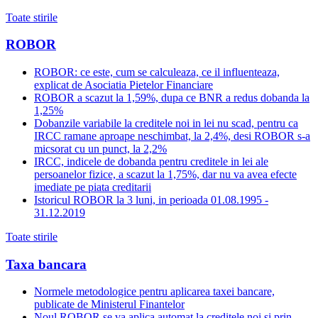
Toate stirile
ROBOR
ROBOR: ce este, cum se calculeaza, ce il influenteaza,
explicat de Asociatia Pietelor Financiare
ROBOR a scazut la 1,59%, dupa ce BNR a redus dobanda la
1,25%
Dobanzile variabile la creditele noi in lei nu scad, pentru ca
IRCC ramane aproape neschimbat, la 2,4%, desi ROBOR s-a
micsorat cu un punct, la 2,2%
IRCC, indicele de dobanda pentru creditele in lei ale
persoanelor fizice, a scazut la 1,75%, dar nu va avea efecte
imediate pe piata creditarii
Istoricul ROBOR la 3 luni, in perioada 01.08.1995 -
31.12.2019
Toate stirile
Taxa bancara
Normele metodologice pentru aplicarea taxei bancare,
publicate de Ministerul Finantelor
Noul ROBOR se va aplica automat la creditele noi si prin