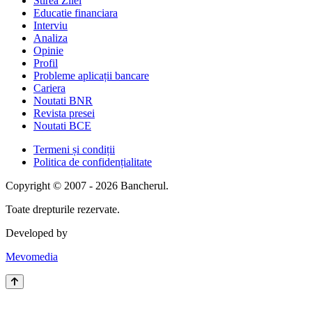
Stirea Zilei
Educatie financiara
Interviu
Analiza
Opinie
Profil
Probleme aplicații bancare
Cariera
Noutati BNR
Revista presei
Noutati BCE
Termeni și condiții
Politica de confidențialitate
Copyright © 2007 - 2026 Bancherul.
Toate drepturile rezervate.
Developed by
Mevomedia