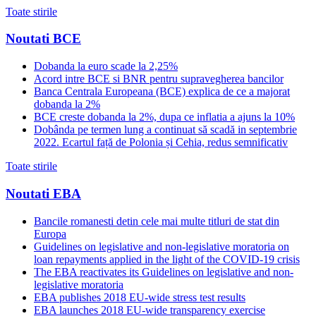
Toate stirile
Noutati BCE
Dobanda la euro scade la 2,25%
Acord intre BCE si BNR pentru supravegherea bancilor
Banca Centrala Europeana (BCE) explica de ce a majorat
dobanda la 2%
BCE creste dobanda la 2%, dupa ce inflatia a ajuns la 10%
Dobânda pe termen lung a continuat să scadă in septembrie
2022. Ecartul față de Polonia și Cehia, redus semnificativ
Toate stirile
Noutati EBA
Bancile romanesti detin cele mai multe titluri de stat din
Europa
Guidelines on legislative and non-legislative moratoria on
loan repayments applied in the light of the COVID-19 crisis
The EBA reactivates its Guidelines on legislative and non-
legislative moratoria
EBA publishes 2018 EU-wide stress test results
EBA launches 2018 EU-wide transparency exercise