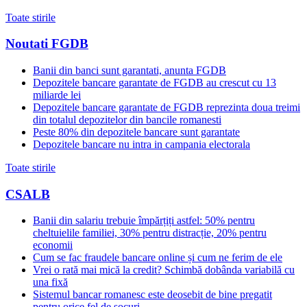
Toate stirile
Noutati FGDB
Banii din banci sunt garantati, anunta FGDB
Depozitele bancare garantate de FGDB au crescut cu 13
miliarde lei
Depozitele bancare garantate de FGDB reprezinta doua treimi
din totalul depozitelor din bancile romanesti
Peste 80% din depozitele bancare sunt garantate
Depozitele bancare nu intra in campania electorala
Toate stirile
CSALB
Banii din salariu trebuie împărțiți astfel: 50% pentru
cheltuielile familiei, 30% pentru distracție, 20% pentru
economii
Cum se fac fraudele bancare online și cum ne ferim de ele
Vrei o rată mai mică la credit? Schimbă dobânda variabilă cu
una fixă
Sistemul bancar romanesc este deosebit de bine pregatit
pentru orice fel de socuri