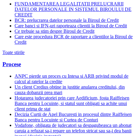
FUNDAMENTAREA LEGALITATII PRELUCRARII
DATELOR PERSONALE IN SISTEMUL BIROULUI DE
CREDIT
BCR: prelucrarea datelor personale la Biroul de Credit
Care banci si IFN-uri raporteaza clientii la Biroul de Credit
Ce trebuie sa stim despre Biroul de Credit
Care este procedura BCR de raportare a clientilor la Biroul de
Credit
Toate stirile
Procese
ANPC pierde un proces cu Intesa si ARB privind modul de
calcul al ratelor la credite
Un client Credius obtine in justitie anularea creditului, din
cauza dobanzii prea mari
Hotararea judecatoriei prin care Aedificium, fosta Raiffeisen
Banca pentru Locuinte, si statul sunt obligati sa achite unui
client prima de stat
Decizia Curtii de Apel Bucuresti in procesul dintre Raiffeisen
Banca pentru Locuinte si Curtea de Conturi
Vodafone, obligata de judecatori sa despagubeasca un abonat
caruia a refuzat sa-i repare un telefon stricat sau sa-i dea banii