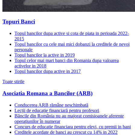
Topuri Banci
Topul bancilor dupa active si cota de piata in perioada 2022-
2015
Topul bancilor cu cele mai mici dobanzi la creditele de nevoi
personale
Topul bancilor la active in 2019
Topul celor mai mari banci din Romania dupa valoarea
activelor in 2018
Topul bancilor dupa active in 2017
Toate stirile
Asociatia Romana a Bancilor (ARB)
Conducerea ARB rămâne neschimbată
Lecții de educație financiară pentru profesori
Băncile din România nu au majorat comisioanele aferente
operațiunilor în numerar
Concurs de educatie financiara pentru elevi, cu premii in bani
Creditele acordate de banci au crescut cu 14% in 2022