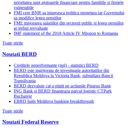
prioritatea sunt ajutoarele financiare pentru familiile si firmele
vulnerabile
FMI cere BNR sa intareasca politica monetara iar Guvernului
sa modifice legea pensiilor
FMI: majorarea salariilor din sectorul public si legea pensiilor
ar trebui reevaluate
IMF statement of the 2018 Article IV Mission to Romania
Toate stirile
Noutati BERD
Creditele neperformante (npl) - statistici BERD
BERD este ingrijorata de investigatia autoritatilor din
Republica Moldova la Victoria Bank, subsidiara Bancii
Transilvania
BERD dezvaluie cat a platit pe actiunile Piraeus Bank
ING Bank si BERD finanteaza parcul logistic CTPark
Bucharest
EBRD hails Moldova banking breakthrough
Toate stirile
Noutati Federal Reserve