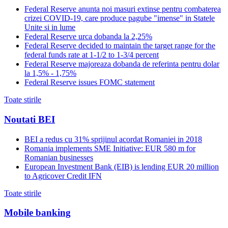
Federal Reserve anunta noi masuri extinse pentru combaterea
crizei COVID-19, care produce pagube "imense" in Statele
Unite si in lume
Federal Reserve urca dobanda la 2,25%
Federal Reserve decided to maintain the target range for the
federal funds rate at 1-1/2 to 1-3/4 percent
Federal Reserve majoreaza dobanda de referinta pentru dolar
la 1,5% - 1,75%
Federal Reserve issues FOMC statement
Toate stirile
Noutati BEI
BEI a redus cu 31% sprijinul acordat Romaniei in 2018
Romania implements SME Initiative: EUR 580 m for
Romanian businesses
European Investment Bank (EIB) is lending EUR 20 million
to Agricover Credit IFN
Toate stirile
Mobile banking