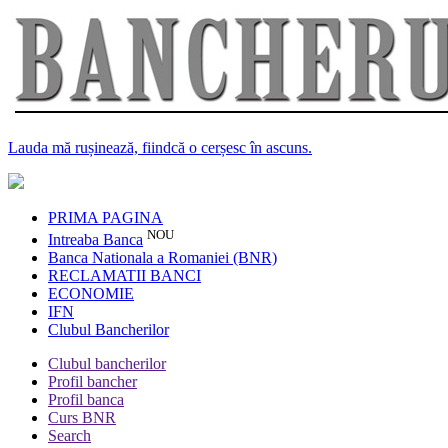
Lauda mă rușinează, fiindcă o cerșesc în ascuns.
PRIMA PAGINA
NOU
Intreaba Banca
Banca Nationala a Romaniei (BNR)
RECLAMATII BANCI
ECONOMIE
IFN
Clubul Bancherilor
Clubul bancherilor
Profil bancher
Profil banca
Curs BNR
Search