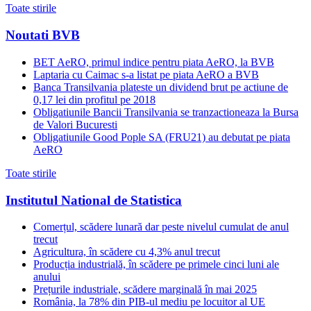
Toate stirile
Noutati BVB
BET AeRO, primul indice pentru piata AeRO, la BVB
Laptaria cu Caimac s-a listat pe piata AeRO a BVB
Banca Transilvania plateste un dividend brut pe actiune de
0,17 lei din profitul pe 2018
Obligatiunile Bancii Transilvania se tranzactioneaza la Bursa
de Valori Bucuresti
Obligatiunile Good Pople SA (FRU21) au debutat pe piata
AeRO
Toate stirile
Institutul National de Statistica
Comerțul, scădere lunară dar peste nivelul cumulat de anul
trecut
Agricultura, în scădere cu 4,3% anul trecut
Producția industrială, în scădere pe primele cinci luni ale
anului
Prețurile industriale, scădere marginală în mai 2025
România, la 78% din PIB-ul mediu pe locuitor al UE