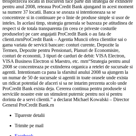
treisprezecea locatii in Bucuresti face parte din strategia de extindere
pentru anul 2008, reteaua ProCredit Bank ajungand in acest moment
sa numere 37 locatii. Banca se axeaza si intentioneaza sa se
concentreze si in continuare pe o linie de produse simple si usor de
inteles. In acelasi timp, strategia generala se bazeaza pe atitudinea de
respect si de totala transparenta (in ceea ce priveste costurile
produselor) pe care angajatii ProCredit Bank o au fata de
clienti.rnrnProCredit Bank – Agentia Muncii ofera clientilor sai o
gama variata de servicii bancare: conturi curente, Depozite la
Termen, Depozite pentru Pensionari, Planuri de Economisire,
conturi de economii, 3 tipuri de carduri de debit: VISA Electron,
VISA Business Electron si Maestro, etc. rnrn“Strategia pentru anul
2008 se concentreaza pe extinderea organica a retelei de sucursale si
agentii. Intentionam ca pana la sfarsitul anului 2008 sa ajungem la
un numar de 50 de sucursale si agentii in toate orasele unde exista
un ridicat potential de afaceri si sa ne intarim prezenta acolo unde
ProCredit Bank exista deja. Cererea continua pentru produsele si
serviciile noastre este un stimulent puternic pentru noi si pentru
dorinta de a servi clientii.” a declarat Michael Kowalski – Director
General ProCredit Bank.rn
Tipareste detalii
Trimite pe mail
Facebook