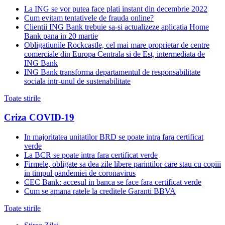
La ING se vor putea face plati instant din decembrie 2022
Cum evitam tentativele de frauda online?
Clientii ING Bank trebuie sa-si actualizeze aplicatia Home
Bank pana in 20 martie
Obligatiunile Rockcastle, cel mai mare proprietar de centre
comerciale din Europa Centrala si de Est, intermediata de
ING Bank
ING Bank transforma departamentul de responsabilitate
sociala intr-unul de sustenabilitate
Toate stirile
Criza COVID-19
In majoritatea unitatilor BRD se poate intra fara certificat
verde
La BCR se poate intra fara certificat verde
Firmele, obligate sa dea zile libere parintilor care stau cu copiii
in timpul pandemiei de coronavirus
CEC Bank: accesul in banca se face fara certificat verde
Cum se amana ratele la creditele Garanti BBVA
Toate stirile