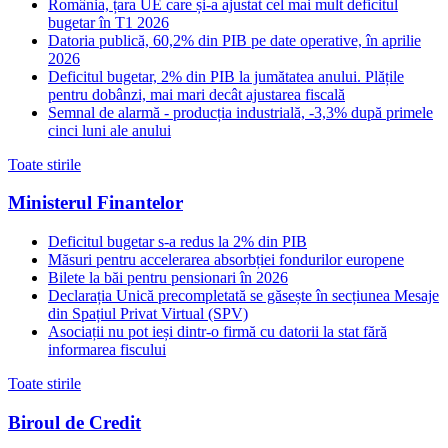
România, țara UE care și-a ajustat cel mai mult deficitul
bugetar în T1 2026
Datoria publică, 60,2% din PIB pe date operative, în aprilie
2026
Deficitul bugetar, 2% din PIB la jumătatea anului. Plățile
pentru dobânzi, mai mari decât ajustarea fiscală
Semnal de alarmă - producția industrială, -3,3% după primele
cinci luni ale anului
Toate stirile
Ministerul Finantelor
Deficitul bugetar s-a redus la 2% din PIB
Măsuri pentru accelerarea absorbției fondurilor europene
Bilete la băi pentru pensionari în 2026
Declarația Unică precompletată se găsește în secțiunea Mesaje
din Spațiul Privat Virtual (SPV)
Asociații nu pot ieși dintr-o firmă cu datorii la stat fără
informarea fiscului
Toate stirile
Biroul de Credit