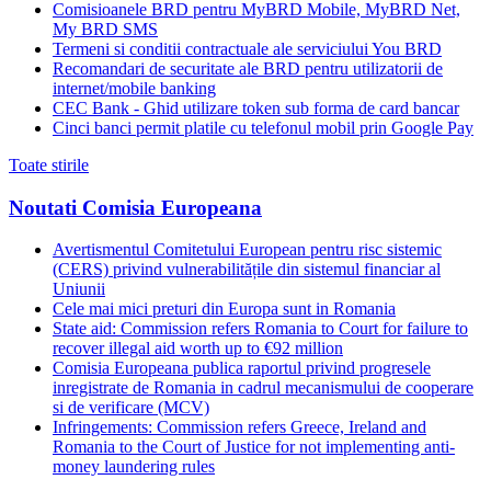
Comisioanele BRD pentru MyBRD Mobile, MyBRD Net,
My BRD SMS
Termeni si conditii contractuale ale serviciului You BRD
Recomandari de securitate ale BRD pentru utilizatorii de
internet/mobile banking
CEC Bank - Ghid utilizare token sub forma de card bancar
Cinci banci permit platile cu telefonul mobil prin Google Pay
Toate stirile
Noutati Comisia Europeana
Avertismentul Comitetului European pentru risc sistemic
(CERS) privind vulnerabilitățile din sistemul financiar al
Uniunii
Cele mai mici preturi din Europa sunt in Romania
State aid: Commission refers Romania to Court for failure to
recover illegal aid worth up to €92 million
Comisia Europeana publica raportul privind progresele
inregistrate de Romania in cadrul mecanismului de cooperare
si de verificare (MCV)
Infringements: Commission refers Greece, Ireland and
Romania to the Court of Justice for not implementing anti-
money laundering rules