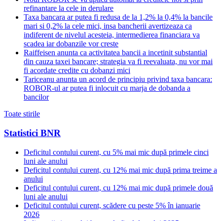
refinantare la cele in derulare
Taxa bancara ar putea fi redusa de la 1,2% la 0,4% la bancile
mari si 0,2% la cele mici, insa bancherii avertizeaza ca
indiferent de nivelul acesteia, intermedierea financiara va
scadea iar dobanzile vor creste
Raiffeisen anunta ca activitatea bancii a incetinit substantial
din cauza taxei bancare; strategia va fi reevaluata, nu vor mai
fi acordate credite cu dobanzi mici
Tariceanu anunta un acord de principiu privind taxa bancara:
ROBOR-ul ar putea fi inlocuit cu marja de dobanda a
bancilor
Toate stirile
Statistici BNR
Deficitul contului curent, cu 5% mai mic după primele cinci
luni ale anului
Deficitul contului curent, cu 12% mai mic după prima treime a
anului
Deficitul contului curent, cu 12% mai mic după primele două
luni ale anului
Deficitul contului curent, scădere cu peste 5% în ianuarie
2026