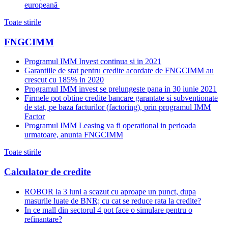
europeană
Toate stirile
FNGCIMM
Programul IMM Invest continua si in 2021
Garantiile de stat pentru credite acordate de FNGCIMM au
crescut cu 185% in 2020
Programul IMM invest se prelungeste pana in 30 iunie 2021
Firmele pot obtine credite bancare garantate si subventionate
de stat, pe baza facturilor (factoring), prin programul IMM
Factor
Programul IMM Leasing va fi operational in perioada
urmatoare, anunta FNGCIMM
Toate stirile
Calculator de credite
ROBOR la 3 luni a scazut cu aproape un punct, dupa
masurile luate de BNR; cu cat se reduce rata la credite?
In ce mall din sectorul 4 pot face o simulare pentru o
refinantare?