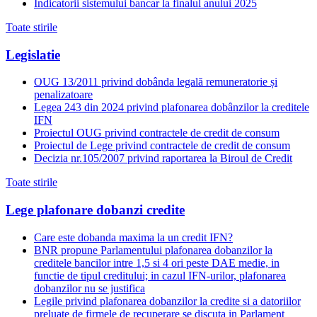
Indicatorii sistemului bancar la finalul anului 2025
Toate stirile
Legislatie
OUG 13/2011 privind dobânda legală remuneratorie și
penalizatoare
Legea 243 din 2024 privind plafonarea dobânzilor la creditele
IFN
Proiectul OUG privind contractele de credit de consum
Proiectul de Lege privind contractele de credit de consum
Decizia nr.105/2007 privind raportarea la Biroul de Credit
Toate stirile
Lege plafonare dobanzi credite
Care este dobanda maxima la un credit IFN?
BNR propune Parlamentului plafonarea dobanzilor la
creditele bancilor intre 1,5 si 4 ori peste DAE medie, in
functie de tipul creditului; in cazul IFN-urilor, plafonarea
dobanzilor nu se justifica
Legile privind plafonarea dobanzilor la credite si a datoriilor
preluate de firmele de recuperare se discuta in Parlament