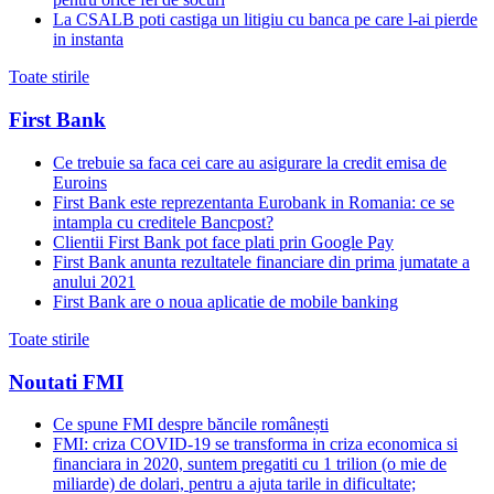
La CSALB poti castiga un litigiu cu banca pe care l-ai pierde
in instanta
Toate stirile
First Bank
Ce trebuie sa faca cei care au asigurare la credit emisa de
Euroins
First Bank este reprezentanta Eurobank in Romania: ce se
intampla cu creditele Bancpost?
Clientii First Bank pot face plati prin Google Pay
First Bank anunta rezultatele financiare din prima jumatate a
anului 2021
First Bank are o noua aplicatie de mobile banking
Toate stirile
Noutati FMI
Ce spune FMI despre băncile românești
FMI: criza COVID-19 se transforma in criza economica si
financiara in 2020, suntem pregatiti cu 1 trilion (o mie de
miliarde) de dolari, pentru a ajuta tarile in dificultate;