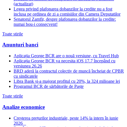
(actualizat)
Legea privind plafonarea dobanzilor la credite nu a fost
inclusa pe ordinea de zi a comisiilor din Camera Deputatilor
Senatorul Zamfir, despre plafonarea dobanzilor la credite:
numai bou-i consecvent!
Toate stirile
Anunturi banci
Aplicația George BCR are o nouă versiune, cu Travel Hub
Aplicația George BCR va necesita iOS 17.7 începând cu
versiunea 26.26
BRD aderă la contractul colectiv de muncă încheiat de CPBR
cu sindicatele
Libra Bank și-a majorat profitul cu 20%, la 324 milioane lei
Programul BCR de sărbătorile de Paște
Toate stirile
Analize economice
Creșterea prețurilor industriale, peste 14% la intern în iunie
2026