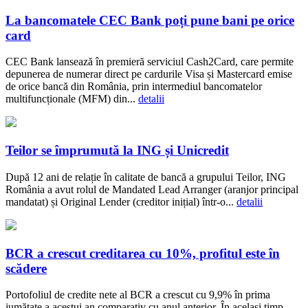
La bancomatele CEC Bank poți pune bani pe orice
card
CEC Bank lansează în premieră serviciul Cash2Card, care permite
depunerea de numerar direct pe cardurile Visa și Mastercard emise
de orice bancă din România, prin intermediul bancomatelor
multifuncționale (MFM) din...
detalii
Teilor se împrumută la ING și Unicredit
După 12 ani de relație în calitate de bancă a grupului Teilor, ING
România a avut rolul de Mandated Lead Arranger (aranjor principal
mandatat) și Original Lender (creditor inițial) într-o...
detalii
BCR a crescut creditarea cu 10%, profitul este în
scădere
Portofoliul de credite nete al BCR a crescut cu 9,9% în prima
jumătate a acestui an comparativ cu anul anterior. În același timp,