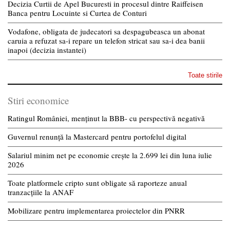
Decizia Curtii de Apel Bucuresti in procesul dintre Raiffeisen
Banca pentru Locuinte si Curtea de Conturi
Vodafone, obligata de judecatori sa despagubeasca un abonat
caruia a refuzat sa-i repare un telefon stricat sau sa-i dea banii
inapoi (decizia instantei)
Toate stirile
Stiri economice
Ratingul României, menținut la BBB- cu perspectivă negativă
Guvernul renunță la Mastercard pentru portofelul digital
Salariul minim net pe economie crește la 2.699 lei din luna iulie
2026
Toate platformele cripto sunt obligate să raporteze anual
tranzacțiile la ANAF
Mobilizare pentru implementarea proiectelor din PNRR