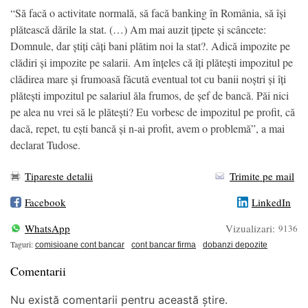
“Să facă o activitate normală, să facă banking în România, să își
plătească dările la stat. (…) Am mai auzit țipete și scâncete:
Domnule, dar știți câți bani plătim noi la stat?. Adică impozite pe
clădiri și impozite pe salarii. Am înțeles că îți plătești impozitul pe
clădirea mare și frumoasă făcută eventual tot cu banii noștri și îți
plătești impozitul pe salariul ăla frumos, de șef de bancă. Păi nici
pe alea nu vrei să le plătești? Eu vorbesc de impozitul pe profit, că
dacă, repet, tu ești bancă și n-ai profit, avem o problemă”, a mai
declarat Tudose.
Tipareste detalii
Trimite pe mail
Facebook
LinkedIn
WhatsApp
Vizualizari:
9136
Taguri:
comisioane cont bancar
cont bancar firma
dobanzi depozite
Comentarii
Nu există comentarii pentru această știre.