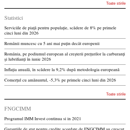
Toate stirile
Statistici
Serviciile de piață pentru populație, scădere de 8% pe primele
cinci luni din 2026
Românii muncesc cu 5 ani mai puțin decât europenii
România, pe podiumul european al creșterii prețurilor la carburanți
și lubrifianți în iunie 2026
Inflația anuală, în scădere la 9,2% după metodologia europeană
Comerțul cu amănuntul, -5,3% pe primele cinci luni din 2026
Toate stirile
FNGCIMM
Programul IMM Invest continua si in 2021
Garantiile de stat pentru credite acordate de FNGCIMM au crescut