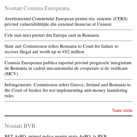
Noutati Comisia Europeana
Avertismentul Comitetului European pentru risc sistemic (CERS)
privind vulnerabilitățile din sistemul financiar al Uniunii
Cele mai mici preturi din Europa sunt in Romania
State aid: Commission refers Romania to Court for failure to
recover illegal aid worth up to €92 million
Comisia Europeana publica raportul privind progresele inregistrate
de Romania in cadrul mecanismului de cooperare si de verificare
(MCV)
Infringements: Commission refers Greece, Ireland and Romania to
the Court of Justice for not implementing anti-money laundering
rules
Toate stirile
Noutati BVB
BET AeRO, primul indice pentru piata AeRO, la BVB