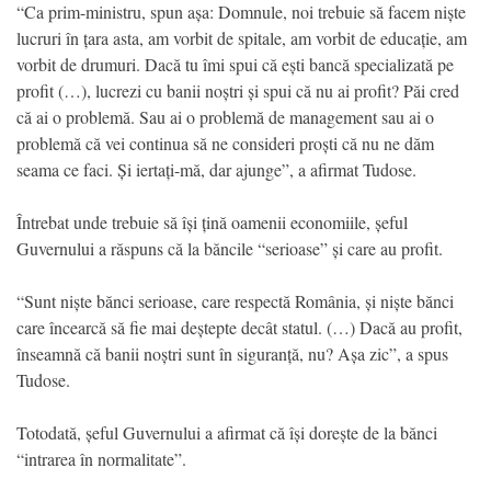
“Ca prim-ministru, spun așa: Domnule, noi trebuie să facem niște
lucruri în țara asta, am vorbit de spitale, am vorbit de educație, am
vorbit de drumuri. Dacă tu îmi spui că ești bancă specializată pe
profit (…), lucrezi cu banii noștri și spui că nu ai profit? Păi cred
că ai o problemă. Sau ai o problemă de management sau ai o
problemă că vei continua să ne consideri proști că nu ne dăm
seama ce faci. Și iertați-mă, dar ajunge”, a afirmat Tudose.
Întrebat unde trebuie să își țină oamenii economiile, șeful
Guvernului a răspuns că la băncile “serioase” și care au profit.
“Sunt niște bănci serioase, care respectă România, și niște bănci
care încearcă să fie mai deștepte decât statul. (…) Dacă au profit,
înseamnă că banii noștri sunt în siguranță, nu? Așa zic”, a spus
Tudose.
Totodată, șeful Guvernului a afirmat că își dorește de la bănci
“intrarea în normalitate”.