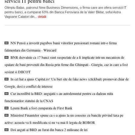
servicii IT pentru banci
Olimpiu Balas, patronul New Business Dimensions, o firma care are ofera servicii IT
pentru banci, a cumparat 63% din Banca Feroviara de la Valer Blidar, seful Astra
Vagoane Calatori din...
detalii
NN Pensii a investit pagubos banii viitorilor pensionari romani intr-o firma
falimentara din Germania - Wirecard
BNR dezvaluie ca 17 banci sunt suspectate de a fi implicate intr-un mecanism de
spalare de bani proveniti din Rusia prin firme din Ghimpati - Giurgiu, caz in care a fost
sesizat si DIICOT
In cel hal a ajuns Capital.ro! Un biet site de fake news (clickbait) promovat chiar de
Google, desi e conflict de interese
Caz incredibil la BRD: angajatii s-au autodenuntat pentru ca dadeau mita
functionarilor statului de la CNAS
Leumi Bank a fost cumparata de First Bank
Ministrul Finantelor spune ca s-a ajuns la un consens cu bancile privind taxa pe
active: aceasta va fi modificata si nu va mai fi legata de ROBOR
Doi angati ai BRD au furat din banca 2 milioane de lei