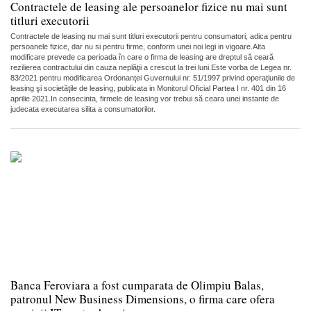
Contractele de leasing ale persoanelor fizice nu mai sunt
titluri executorii
Contractele de leasing nu mai sunt titluri executorii pentru consumatori, adica pentru
persoanele fizice, dar nu si pentru firme, conform unei noi legi in vigoare.Alta
modificare prevede ca perioada în care o firma de leasing are dreptul să ceară
rezilierea contractului din cauza neplăţii a crescut la trei luni.Este vorba de Legea nr.
83/2021 pentru modificarea Ordonanţei Guvernului nr. 51/1997 privind operaţiunile de
leasing şi societăţile de leasing, publicata in Monitorul Oficial Partea I nr. 401 din 16
aprilie 2021.In consecinta, firmele de leasing vor trebui să ceara unei instante de
judecata executarea silita a consumatorilor.
Banca Feroviara a fost cumparata de Olimpiu Balas,
patronul New Business Dimensions, o firma care ofera