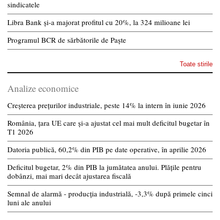
sindicatele
Libra Bank și-a majorat profitul cu 20%, la 324 milioane lei
Programul BCR de sărbătorile de Paște
Toate stirile
Analize economice
Creșterea prețurilor industriale, peste 14% la intern în iunie 2026
România, țara UE care și-a ajustat cel mai mult deficitul bugetar în
T1 2026
Datoria publică, 60,2% din PIB pe date operative, în aprilie 2026
Deficitul bugetar, 2% din PIB la jumătatea anului. Plățile pentru
dobânzi, mai mari decât ajustarea fiscală
Semnal de alarmă - producția industrială, -3,3% după primele cinci
luni ale anului