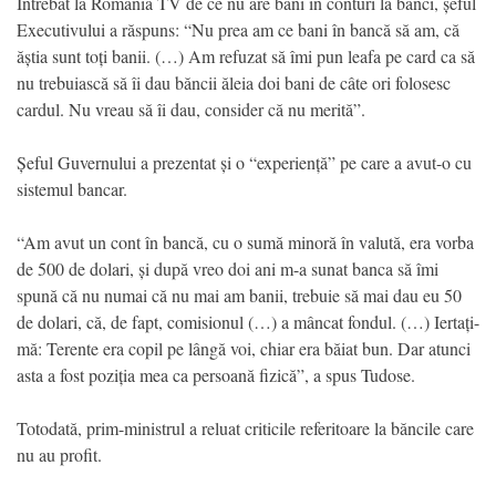
Întrebat la România TV de ce nu are bani în conturi la bănci, șeful
Executivului a răspuns: “Nu prea am ce bani în bancă să am, că
ăștia sunt toți banii. (…) Am refuzat să îmi pun leafa pe card ca să
nu trebuiască să îi dau băncii ăleia doi bani de câte ori folosesc
cardul. Nu vreau să îi dau, consider că nu merită”.
Șeful Guvernului a prezentat și o “experiență” pe care a avut-o cu
sistemul bancar.
“Am avut un cont în bancă, cu o sumă minoră în valută, era vorba
de 500 de dolari, și după vreo doi ani m-a sunat banca să îmi
spună că nu numai că nu mai am banii, trebuie să mai dau eu 50
de dolari, că, de fapt, comisionul (…) a mâncat fondul. (…) Iertați-
mă: Terente era copil pe lângă voi, chiar era băiat bun. Dar atunci
asta a fost poziția mea ca persoană fizică”, a spus Tudose.
Totodată, prim-ministrul a reluat criticile referitoare la băncile care
nu au profit.