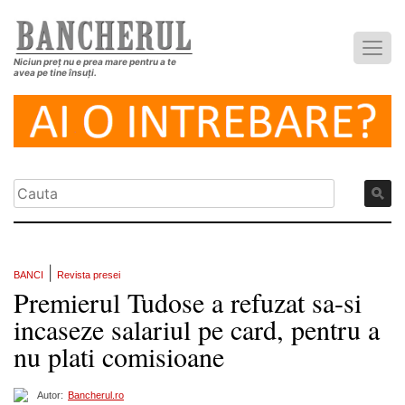
Niciun preț nu e prea mare pentru a te
avea pe tine însuți.
|
BANCI
Revista presei
Premierul Tudose a refuzat sa-si
incaseze salariul pe card, pentru a
nu plati comisioane
Autor:
Bancherul.ro