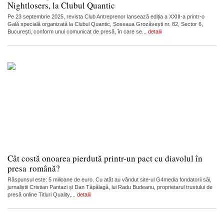
Nightlosers, la Clubul Quantic
Pe 23 septembrie 2025, revista Club Antreprenor lansează ediția a XXIII-a printr-o
Gală specială organizată la Clubul Quantic, Șoseaua Grozăvești nr. 82, Sector 6,
București, conform unui comunicat de presă, în care se...
detalii
Cât costă onoarea pierdută printr-un pact cu diavolul în
presa română?
Răspunsul este: 5 milioane de euro. Cu atât au vândut site-ul G4media fondatorii săi,
jurnaliștii Cristian Pantazi și Dan Tăpălagă, lui Radu Budeanu, proprietarul trustului de
presă online Titluri Quality,...
detalii