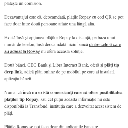
plătește un comision.
Dezavantajul este că, deocamdată, plățile Ropay cu cod QR se pot
face doar între două persoane aflate una lângă alta.
Există însă și opțiunea plăților Ropay la distanță, pe baza unui
număr de telefon, însă deocamdată nicio bancă
dintre cele 6 care
nu oferă această soluție.
au aderat la RoPay
plăți tip
Două bănci, CEC Bank și Libra Internet Bank, oferă și
deep link
, adică plăți online de pe mobilul pe care ai instalată
aplicația băncii.
încă nu există comercianți care să ofere posibilitatea
Numai că
plăților tip Ropay
, sau cel puțin această informație nu este
disponibilă la Transfond, instituția care a dezvoltat acest sistem de
plăți.
Plățile Ropay se pot face doar din aplicațiile bancare.