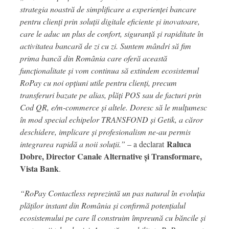
strategia noastră de simplificare a experienței bancare
pentru clienți prin soluții digitale eficiente și inovatoare,
care le aduc un plus de confort, siguranță și rapiditate în
activitatea bancară de zi cu zi. Suntem mândri să fim
prima bancă din România care oferă această
funcționalitate și vom continua să extindem ecosistemul
RoPay cu noi opțiuni utile pentru clienți, precum
transferuri bazate pe alias, plăți POS sau de facturi prin
Cod QR, e/m-commerce și altele. Doresc să le mulțumesc
în mod special echipelor TRANSFOND și Getik, a căror
deschidere, implicare și profesionalism ne-au permis
Raluca
integrarea rapidă a noii soluții.”
– a declarat
Dobre, Director Canale Alternative și Transformare,
Vista Bank
.
“RoPay Contactless reprezintă un pas natural în evoluția
plăților instant din România și confirmă potențialul
ecosistemului pe care îl construim împreună cu băncile și