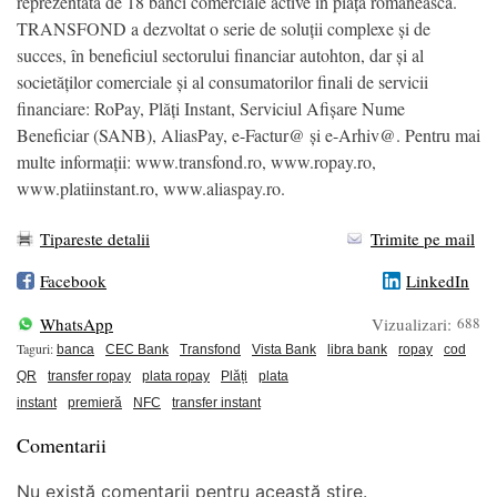
reprezentată de 18 bănci comerciale active în piața românească.
TRANSFOND a dezvoltat o serie de soluții complexe și de
succes, în beneficiul sectorului financiar autohton, dar și al
societăților comerciale și al consumatorilor finali de servicii
financiare: RoPay, Plăți Instant, Serviciul Afișare Nume
Beneficiar (SANB), AliasPay, e-Factur@ și e-Arhiv@. Pentru mai
multe informații: www.transfond.ro, www.ropay.ro,
www.platiinstant.ro, www.aliaspay.ro.
Tipareste detalii
Trimite pe mail
Facebook
LinkedIn
WhatsApp
Vizualizari:
688
Taguri:
banca
CEC Bank
Transfond
Vista Bank
libra bank
ropay
cod
QR
transfer ropay
plata ropay
Plăți
plata
instant
premieră
NFC
transfer instant
Comentarii
Nu există comentarii pentru această știre.