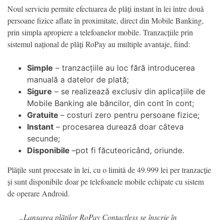
Noul serviciu permite efectuarea de plăți instant în lei între două
persoane fizice aflate în proximitate, direct din Mobile Banking,
prin simpla apropiere a telefoanelor mobile. Tranzacțiile prin
sistemul național de plăți RoPay au multiple avantaje, fiind:
Simple
– tranzacțiile au loc fără introducerea
manuală a datelor de plată;
Sigure
– se realizează exclusiv din aplicațiile de
Mobile Banking ale băncilor, din cont în cont;
Gratuite
– costuri zero pentru persoane fizice;
Instant
– procesarea durează doar câteva
secunde;
Disponibile
–pot fi făcuteoricând, oriunde.
Plățile sunt procesate în lei, cu o limită de 49.999 lei per tranzacție
și sunt disponibile doar pe telefoanele mobile echipate cu sistem
de operare Android.
„Lansarea plăților RoPay Contactless se înscrie în