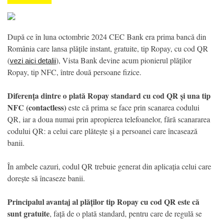
După ce în luna octombrie 2024 CEC Bank era prima bancă din
România care lansa plățile instant, gratuite, tip Ropay, cu cod QR
(
), Vista Bank devine acum pionierul plăților
vezi aici detalii
Ropay, tip NFC, între două persoane fizice.
Diferența dintre o plată Ropay standard cu cod QR și una tip
NFC (contactless)
este că prima se face prin scanarea codului
QR, iar a doua numai prin apropierea telefoanelor, fără scanararea
codului QR: a celui care plătește și a persoanei care încasează
banii.
În ambele cazuri, codul QR trebuie generat din aplicația celui care
dorește să încaseze banii.
Principalul avantaj al plăților tip Ropay cu cod QR este că
sunt gratuite
, față de o plată standard, pentru care de regulă se