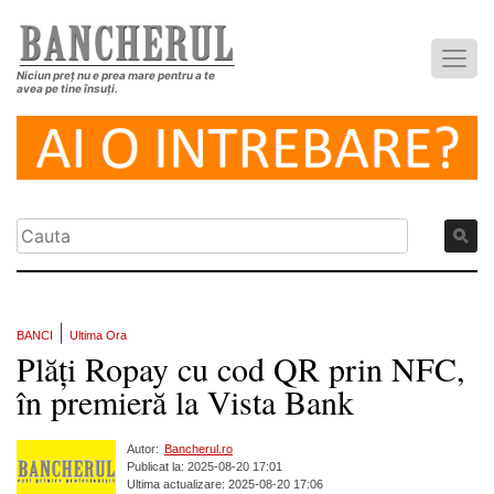
Niciun preț nu e prea mare pentru a te
avea pe tine însuți.
|
BANCI
Ultima Ora
Plăți Ropay cu cod QR prin NFC,
în premieră la Vista Bank
Autor:
Bancherul.ro
Publicat la: 2025-08-20 17:01
Ultima actualizare: 2025-08-20 17:06