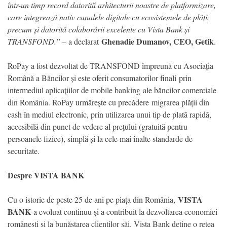
într-un timp record datorită arhitecturii noastre de platformizare,
care integrează nativ canalele digitale cu ecosistemele de plăți,
precum și datorită colaborării excelente cu Vista Bank și
Ghenadie Dumanov, CEO, Getik
TRANSFOND.”
– a declarat
.
RoPay a fost dezvoltat de TRANSFOND împreună cu Asociația
Română a Băncilor și este oferit consumatorilor finali prin
intermediul aplicațiilor de mobile banking ale băncilor comerciale
din România. RoPay urmărește cu precădere migrarea plății din
cash în mediul electronic, prin utilizarea unui tip de plată rapidă,
accesibilă din punct de vedere al prețului (gratuită pentru
persoanele fizice), simplă și la cele mai înalte standarde de
securitate.
Despre VISTA BANK
VISTA
Cu o istorie de peste 25 de ani pe piața din România,
BANK
a evoluat continuu și a contribuit la dezvoltarea economiei
românești și la bunăstarea clienților săi. Vista Bank deține o rețea