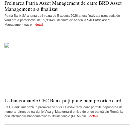
Preluarea Patria Asset Management de către BRD Asset
Management s-a finalizat
Patria Bank SA anunta ca in data de 5 august 2026 a fost finalizata tranzactia de
vanzare a participatiei de 99,9944% detinute de banca la SAI Patria Asset
Management catre...
detalii
La bancomatele CEC Bank poți pune bani pe orice card
CEC Bank lansează în premieră serviciul Cash2Card, care permite depunerea de
numerar direct pe cardurile Visa și Mastercard emise de orice bancă din România,
prin intermediul bancomatelor multifuncționale (MFM) din...
detalii