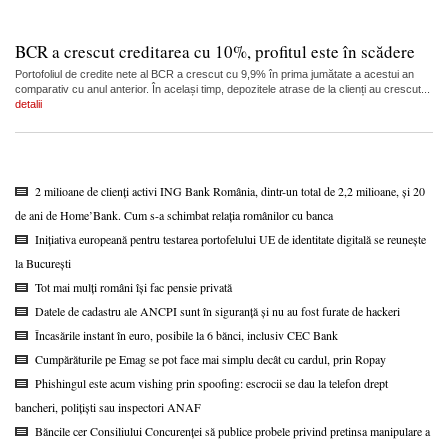
BCR a crescut creditarea cu 10%, profitul este în scădere
Portofoliul de credite nete al BCR a crescut cu 9,9% în prima jumătate a acestui an
comparativ cu anul anterior. În același timp, depozitele atrase de la clienți au crescut...
detalii
2 milioane de clienți activi ING Bank România, dintr-un total de 2,2 milioane, și 20
de ani de Home’Bank. Cum s-a schimbat relația românilor cu banca
Inițiativa europeană pentru testarea portofelului UE de identitate digitală se reunește
la București
Tot mai mulți români își fac pensie privată
Datele de cadastru ale ANCPI sunt în siguranță și nu au fost furate de hackeri
Încasările instant în euro, posibile la 6 bănci, inclusiv CEC Bank
Cumpărăturile pe Emag se pot face mai simplu decât cu cardul, prin Ropay
Phishingul este acum vishing prin spoofing: escrocii se dau la telefon drept
bancheri, polițiști sau inspectori ANAF
Băncile cer Consiliului Concurenței să publice probele privind pretinsa manipulare a