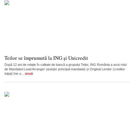
Teilor se împrumută la ING și Unicredit
După 12 ani de relație în calitate de bancă a grupului Teilor, ING România a avut rolul
de Mandated Lead Arranger (aranjor principal mandatat) și Original Lender (creditor
inițial) într-o...
detalii