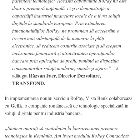
partenerii tehnologici. Această capabilitate RoPay nu este
doar o premieră națională, ci și o demonstrație a
capacității industriei financiare locale de a livra soluții
digitale la standarde europene. Prin extinderea
funcționalităților RoPay, ne propunem să accelerăm o
trecere mai substanțială de la numerar la plăți
electronice, să reducem costurile asociate și să creștem
incluziunea financiară și atractivitatea operațiunilor
bancare prin aplicațiile de profil, punând la dispoziția
consumatorilor soluții moderne, simple și sigure.” –
a
Răzvan Faer, Director Dezvoltare,
adăugat
TRANSFOND.
În implementarea noului serviciu RoPay, Vista Bank colaborează
Getik
cu
, o companie românească de tehnologie specializată în
soluții digitale pentru industria bancară.
„Suntem onorați să contribuim la lansarea unei premiere
tehnologice în România. Am livrat modulul RoPay Contactless