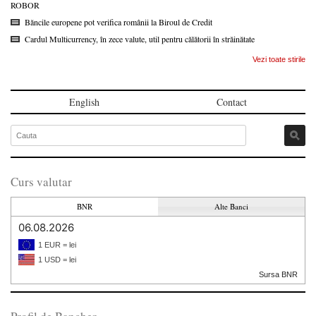
ROBOR
Băncile europene pot verifica românii la Biroul de Credit
Cardul Multicurrency, în zece valute, util pentru călătorii în străinătate
Vezi toate stirile
English
Contact
Curs valutar
BNR
Alte Banci
06.08.2026
1 EUR = lei
1 USD = lei
Sursa BNR