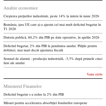
Analize economice
Creșterea prețurilor industriale, peste 14% la intern în iunie 2026
România, țara UE care și-a ajustat cel mai mult deficitul bugetar în
T1 2026
Datoria publică, 60,2% din PIB pe date operative, în aprilie 2026
Deficitul bugetar, 2% din PIB la jumătatea anului. Plățile pentru
dobânzi, mai mari decât ajustarea fiscală
Semnal de alarmă - producția industrială, -3,3% după primele cinci
luni ale anului
Toate stirile
Ministerul Finantelor
Deficitul bugetar s-a redus la 2% din PIB
Măsuri pentru accelerarea absorbției fondurilor europene