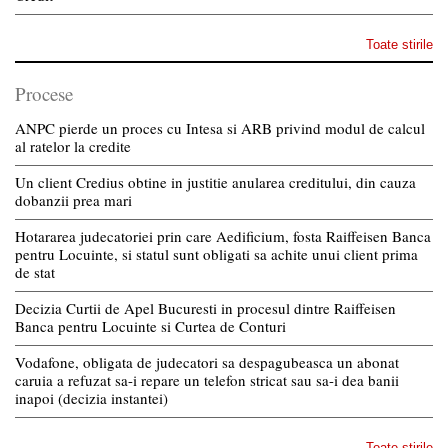
Toate stirile
Procese
ANPC pierde un proces cu Intesa si ARB privind modul de calcul
al ratelor la credite
Un client Credius obtine in justitie anularea creditului, din cauza
dobanzii prea mari
Hotararea judecatoriei prin care Aedificium, fosta Raiffeisen Banca
pentru Locuinte, si statul sunt obligati sa achite unui client prima
de stat
Decizia Curtii de Apel Bucuresti in procesul dintre Raiffeisen
Banca pentru Locuinte si Curtea de Conturi
Vodafone, obligata de judecatori sa despagubeasca un abonat
caruia a refuzat sa-i repare un telefon stricat sau sa-i dea banii
inapoi (decizia instantei)
Toate stirile