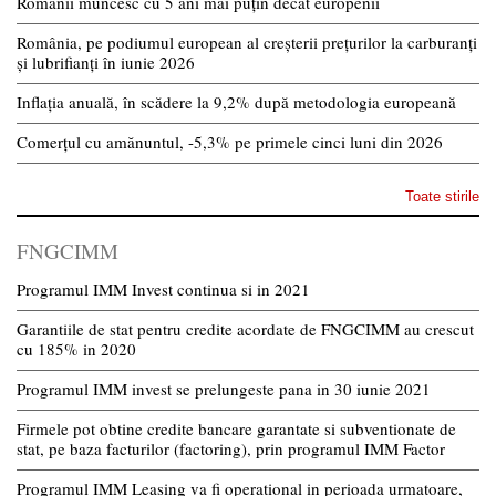
Românii muncesc cu 5 ani mai puțin decât europenii
România, pe podiumul european al creșterii prețurilor la carburanți
și lubrifianți în iunie 2026
Inflația anuală, în scădere la 9,2% după metodologia europeană
Comerțul cu amănuntul, -5,3% pe primele cinci luni din 2026
Toate stirile
FNGCIMM
Programul IMM Invest continua si in 2021
Garantiile de stat pentru credite acordate de FNGCIMM au crescut
cu 185% in 2020
Programul IMM invest se prelungeste pana in 30 iunie 2021
Firmele pot obtine credite bancare garantate si subventionate de
stat, pe baza facturilor (factoring), prin programul IMM Factor
Programul IMM Leasing va fi operational in perioada urmatoare,