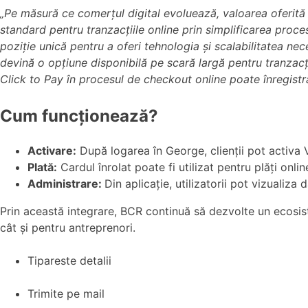
„
Pe măsură ce comerțul digital evoluează, valoarea oferită c
standard pentru tranzacțiile online prin simplificarea proce
poziție unică pentru a oferi tehnologia și scalabilitatea nece
devină o opțiune disponibilă pe scară largă pentru tranzacți
Click to Pay în procesul de checkout online poate înregistra
Cum funcționează?
Activare:
După logarea în George, clienții pot activa V
Plată:
Cardul înrolat poate fi utilizat pentru plăți onli
Administrare:
Din aplicație, utilizatorii pot vizualiza
Prin această integrare, BCR continuă să dezvolte un ecosist
cât și pentru antreprenori.
Tipareste detalii
Trimite pe mail