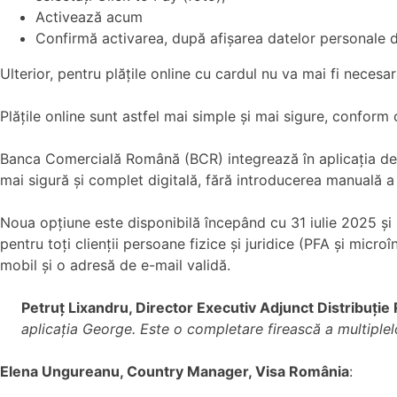
Activează acum
Confirmă activarea, după afișarea datelor personale din
Ulterior, pentru plățile online cu cardul nu va mai fi neces
Plățile online sunt astfel mai simple și mai sigure, conform
Banca Comercială Română (BCR) integrează în aplicația de 
mai sigură și complet digitală, fără introducerea manuală a 
Noua opțiune este disponibilă începând cu 31 iulie 2025 și p
pentru toți clienții persoane fizice și juridice (PFA și micro
mobil și o adresă de e-mail validă.
Petruț Lixandru, Director Executiv Adjunct Distribuție 
aplicația George. Este o completare firească a multiplelor
Elena Ungureanu, Country Manager, Visa România
: