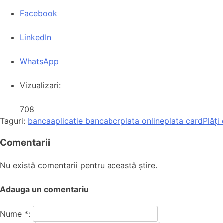
Facebook
LinkedIn
WhatsApp
Vizualizari:
708
Taguri:
banca
aplicatie banca
bcr
plata online
plata card
Plăți
Comentarii
Nu există comentarii pentru această știre.
Adauga un comentariu
Nume *: