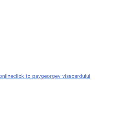
 online
click to pay
george
v visa
cardului