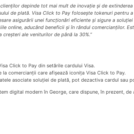
lienților depinde tot mai mult de inovație și de extinderea l
sului de plată. Visa Click to Pay folosește tokenuri pentru a
sare asigurării unei funcționări eficiente și sigure a soluție
ile online, aducând beneficii și în rândul comercianților. Es
 creșteri ale veniturilor de până la 30%.”
isa Click to Pay din setările cardului Visa.
ne la comercianții care afișează iconița Visa Click to Pay.
 datele asociate soluției de plată, pot dezactiva cardul sau p
em digital modern în George, care dispune, în prezent, de a