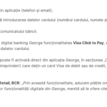
 aplicație (telefon și email);
ară introducerea datelor cardului (numărul cardului, numele ș
 comunicatului băncii:
digital banking George funcționalitatea
Visa Click to Pay
,
datelor cardului.
oate fi activată direct din aplicația George, în secțiunea „O
întreprinderi) care dețin un card Visa de debit sau de credit,
Retail, BCR
:
„Prin această funcționalitate, aducem plățile onl
 funcționalități digitale din George, menită să le ofere clien