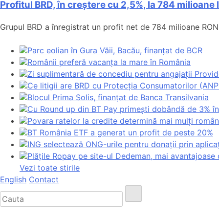
Profitul BRD, în creștere cu 2,5%, la 784 milioane
Grupul BRD a înregistrat un profit net de 784 milioane RON 
Parc eolian în Gura Văii, Bacău, finanțat de BCR
Românii preferă vacanța la mare în România
Zi suplimentară de concediu pentru angajații Provide
Ce litigii are BRD cu Protecția Consumatorilor (AN
Blocul Prima Solis, finanțat de Banca Transilvania
Cu Round up din BT Pay primești dobândă de 3% în
Povara ratelor la credite determină mai mulți român
BT România ETF a generat un profit de peste 20%
ING selectează ONG-urile pentru donații prin aplic
Plățile Ropay pe site-ul Dedeman, mai avantajoase 
Vezi toate stirile
English
Contact