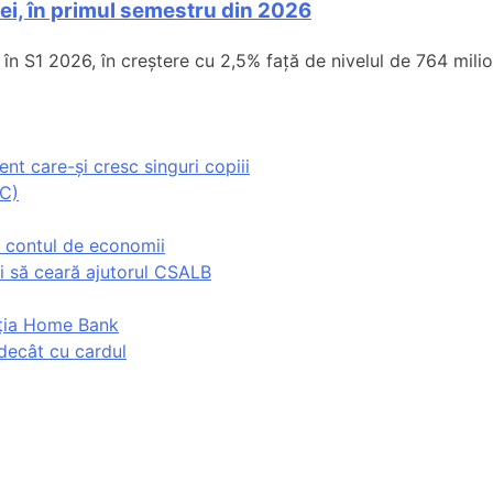
 lei, în primul semestru din 2026
în S1 2026, în creștere cu 2,5% față de nivelul de 764 mili
nt care-și cresc singuri copiii
PC)
 contul de economii
i să ceară ajutorul CSALB
ația Home Bank
decât cu cardul