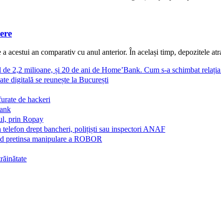
ere
 acestui an comparativ cu anul anterior. În același timp, depozitele atras
al de 2,2 milioane, și 20 de ani de Home’Bank. Cum s-a schimbat relați
ate digitală se reunește la București
furate de hackeri
Bank
ul, prin Ropay
a telefon drept bancheri, polițiști sau inspectori ANAF
vind pretinsa manipulare a ROBOR
trăinătate