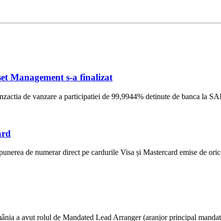
et Management s-a finalizat
ranzactia de vanzare a participatiei de 99,9944% detinute de banca la S
ard
unerea de numerar direct pe cardurile Visa și Mastercard emise de ori
ânia a avut rolul de Mandated Lead Arranger (aranjor principal mandatat) 