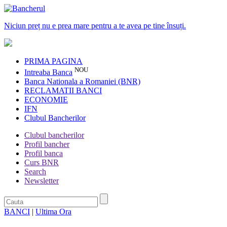
Niciun preț nu e prea mare pentru a te avea pe tine însuți.
PRIMA PAGINA
NOU
Intreaba Banca
Banca Nationala a Romaniei (BNR)
RECLAMATII BANCI
ECONOMIE
IFN
Clubul Bancherilor
Clubul bancherilor
Profil bancher
Profil banca
Curs BNR
Search
Newsletter
BANCI
|
Ultima Ora