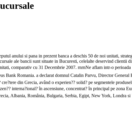
sucursale
ul anului si pana in prezent banca a deschis 50 de noi unitati, strategia
ursale ale bancii sunt situate in Bucuresti, celelalte deservind clientii d
nitati, comparativ cu 31 Decembrie 2007. rnrnNe aflam intr-o perioada d
raeus Bank Romania. a declarat domnul Catalin Parvu, Director Genera
cre?tere din Grecia, având o experien?? solid? pe segmentele produselo
rezen?? interna?ional? în ascensiune, concentrat? în principal pe zona E
ecia, Albania, România, Bulgaria, Serbia, Egipt, New York, Londra si