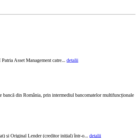
AI Patria Asset Management catre...
detalii
ce bancă din România, prin intermediul bancomatelor multifuncționale
și Original Lender (creditor inițial) într-o...
detalii