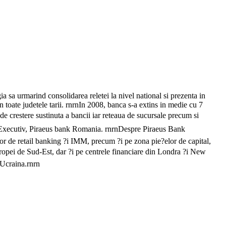
 sa urmarind consolidarea reletei la nivel national si prezenta in
in toate judetele tarii. rnrnIn 2008, banca s-a extins in medie cu 7
e crestere sustinuta a bancii iar reteaua de sucursale precum si
l Executiv, Piraeus bank Romania. rnrnDespre Piraeus Bank
r de retail banking ?i IMM, precum ?i pe zona pie?elor de capital,
uropei de Sud-Est, dar ?i pe centrele financiare din Londra ?i New
 Ucraina.rnrn