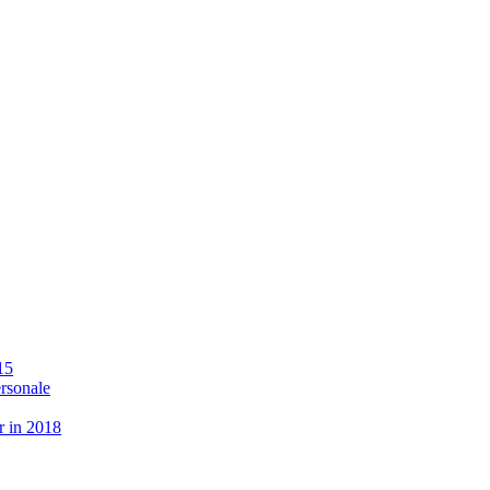
15
ersonale
r in 2018