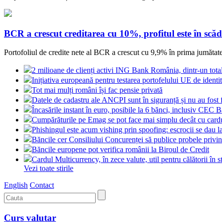
BCR a crescut creditarea cu 10%, profitul este în scăd
Portofoliul de credite nete al BCR a crescut cu 9,9% în prima jumătate a
2 milioane de clienți activi ING Bank România, dintr-un tot
Inițiativa europeană pentru testarea portofelului UE de identit
Tot mai mulți români își fac pensie privată
Datele de cadastru ale ANCPI sunt în siguranță și nu au fost 
Încasările instant în euro, posibile la 6 bănci, inclusiv CEC 
Cumpărăturile pe Emag se pot face mai simplu decât cu card
Phishingul este acum vishing prin spoofing: escrocii se dau l
Băncile cer Consiliului Concurenței să publice probele pri
Băncile europene pot verifica românii la Biroul de Credit
Cardul Multicurrency, în zece valute, util pentru călătorii în s
Vezi toate stirile
English
Contact
Curs valutar