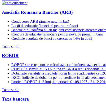
Asociatia Romana a Bancilor (ARB)
Conducerea ARB rămâne neschimbată
Lecții de educație financiară pentru profesori
Băncile din România nu au majorat comisioanele aferente opera
Concurs de educatie financiara pentru elevi, cu premii in bani
Creditele acordate de banci au crescut cu 14% in 2022
Toate stirile
ROBOR
ROBOR: ce este, cum se calculeaza, ce il influenteaza, explicat
ROBOR a scazut la 1,59%, dupa ce BNR a redus dobanda la 
Dobanzile variabile la creditele noi in lei nu scad, pentru c
IRCC, indicele de dobanda pentru creditele in lei ale persoanelor
Istoricul ROBOR la 3 luni, in perioada 01.08.1995 - 31.12.201
Toate stirile
Taxa bancara