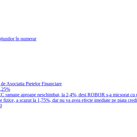
țiunilor în numerar
 de Asociatia Pietelor Financiare
1,25%
a IRCC ramane aproape neschimbat, la 2,4%, desi ROBOR s-a micsorat cu 
 fizice, a scazut la 1,75%, dar nu va avea efecte imediate pe piata credi
9