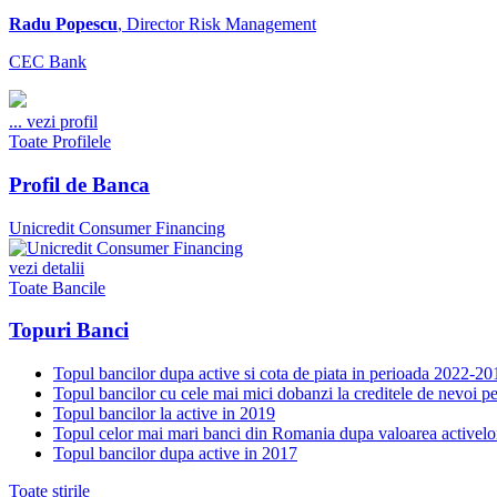
Radu Popescu
, Director Risk Management
CEC Bank
...
vezi profil
Toate Profilele
Profil de Banca
Unicredit Consumer Financing
vezi detalii
Toate Bancile
Topuri Banci
Topul bancilor dupa active si cota de piata in perioada 2022-20
Topul bancilor cu cele mai mici dobanzi la creditele de nevoi p
Topul bancilor la active in 2019
Topul celor mai mari banci din Romania dupa valoarea activelo
Topul bancilor dupa active in 2017
Toate stirile