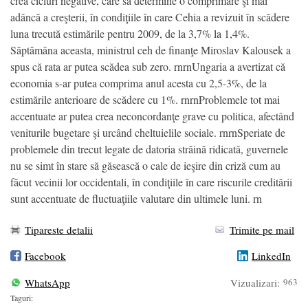
crea cicluri negative, care să determine o comprimare şi mai
adâncă a creşterii, în condiţiile în care Cehia a revizuit în scădere
luna trecută estimările pentru 2009, de la 3,7% la 1,4%.
Săptămâna aceasta, ministrul ceh de finanţe Miroslav Kalousek a
spus că rata ar putea scădea sub zero. rnrnUngaria a avertizat că
economia s-ar putea comprima anul acesta cu 2,5-3%, de la
estimările anterioare de scădere cu 1%. rnrnProblemele tot mai
accentuate ar putea crea neconcordanţe grave cu politica, afectând
veniturile bugetare şi urcând cheltuielile sociale. rnrnSperiate de
problemele din trecut legate de datoria străină ridicată, guvernele
nu se simt în stare să găsească o cale de ieşire din criză cum au
făcut vecinii lor occidentali, în condiţiile în care riscurile creditării
sunt accentuate de fluctuaţiile valutare din ultimele luni. rn
Tipareste detalii
Trimite pe mail
Facebook
LinkedIn
WhatsApp
Vizualizari:
963
Taguri: