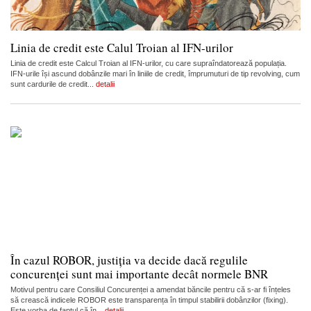
Linia de credit este Calul Troian al IFN-urilor
Linia de credit este Calcul Troian al IFN-urilor, cu care supraîndatorează populația.
IFN-urile își ascund dobânzile mari în liniile de credit, împrumuturi de tip revolving, cum
sunt cardurile de credit...
detalii
În cazul ROBOR, justiția va decide dacă regulile
concurenței sunt mai importante decât normele BNR
Motivul pentru care Consiliul Concurenței a amendat băncile pentru că s-ar fi înțeles
să crească indicele ROBOR este transparența în timpul stabilirii dobânzilor (fixing).
Este vorba de faptul că în...
detalii