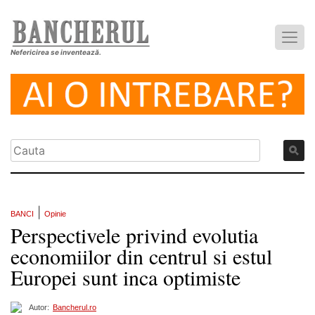
Nefericirea se inventează.
|
BANCI
Opinie
Perspectivele privind evolutia
economiilor din centrul si estul
Europei sunt inca optimiste
Autor:
Bancherul.ro