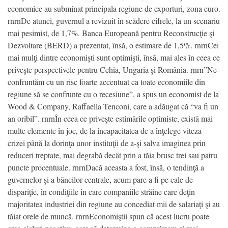
economice au subminat principala regiune de exporturi, zona euro.
rnrnDe atunci, guvernul a revizuit în scădere cifrele, la un scenariu
mai pesimist, de 1,7%. Banca Europeană pentru Reconstrucţie şi
Dezvoltare (BERD) a prezentat, însă, o estimare de 1,5%. rnrnCei
mai mulţi dintre economişti sunt optimişti, însă, mai ales în ceea ce
priveşte perspectivele pentru Cehia, Ungaria şi România. rnrn”Ne
confruntăm cu un risc foarte accentuat ca toate economiile din
regiune să se confrunte cu o recesiune”, a spus un economist de la
Wood & Company, Raffaella Tenconi, care a adăugat că “va fi un
an oribil”. rnrnÎn ceea ce priveşte estimările optimiste, există mai
multe elemente în joc, de la incapacitatea de a înţelege viteza
crizei până la dorinţa unor instituţii de a-şi salva imaginea prin
reduceri treptate, mai degrabă decât prin a tăia brusc trei sau patru
puncte procentuale. rnrnDacă aceasta a fost, însă, o tendinţă a
guvernelor şi a băncilor centrale, acum pare a fi pe cale de
dispariţie, în condiţiile în care companiile străine care deţin
majoritatea industriei din regiune au concediat mii de salariaţi şi au
tăiat orele de muncă. rnrnEconomiştii spun că acest lucru poate