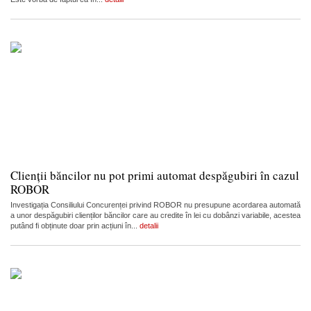
Clienții băncilor nu pot primi automat despăgubiri în cazul
ROBOR
Investigația Consiliului Concurenței privind ROBOR nu presupune acordarea automată
a unor despăgubiri clienților băncilor care au credite în lei cu dobânzi variabile, acestea
putând fi obținute doar prin acțiuni în...
detalii