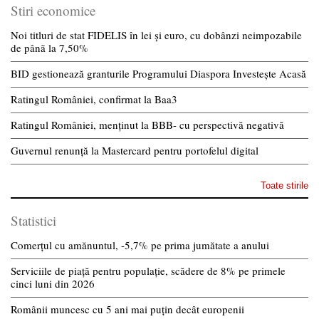
Stiri economice
Noi titluri de stat FIDELIS în lei și euro, cu dobânzi neimpozabile
de pânã la 7,50%
BID gestionează granturile Programului Diaspora Investește Acasă
Ratingul României, confirmat la Baa3
Ratingul României, menținut la BBB- cu perspectivă negativă
Guvernul renunță la Mastercard pentru portofelul digital
Toate stirile
Statistici
Comerțul cu amănuntul, -5,7% pe prima jumătate a anului
Serviciile de piață pentru populație, scădere de 8% pe primele
cinci luni din 2026
Românii muncesc cu 5 ani mai puțin decât europenii