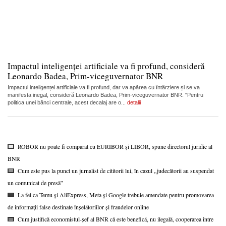
Impactul inteligenței artificiale va fi profund, consideră
Leonardo Badea, Prim-viceguvernator BNR
Impactul inteligenței artificiale va fi profund, dar va apărea cu întârziere și se va
manifesta inegal, consideră Leonardo Badea, Prim-viceguvernator BNR. "Pentru
politica unei bănci centrale, acest decalaj are o...
detalii
ROBOR nu poate fi comparat cu EURIBOR și LIBOR, spune directorul juridic al
BNR
Cum este pus la punct un jurnalist de cititorii lui, în cazul „judecătorii au suspendat
un comunicat de presă”
La fel ca Temu și AliExpress, Meta și Google trebuie amendate pentru promovarea
de informații false destinate înșelătoriilor și fraudelor online
Cum justifică economistul-șef al BNR că este benefică, nu ilegală, cooperarea între