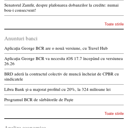
Senatorul Zamfir, despre plafonarea dobanzilor la credite: numai
bou-i consecvent!
Toate stirile
Anunturi banci
Aplicația George BCR are o nouă versiune, cu Travel Hub
Aplicația George BCR va necesita iOS 17.7 începând cu versiunea
26.26
BRD aderă la contractul colectiv de muncă încheiat de CPBR cu
sindicatele
Libra Bank și-a majorat profitul cu 20%, la 324 milioane lei
Programul BCR de sărbătorile de Paște
Toate stirile
Analize economice