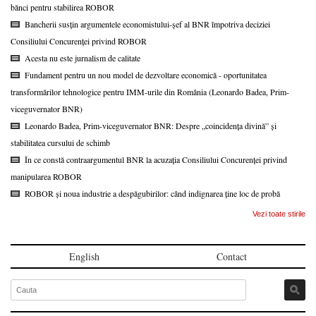
bănci pentru stabilirea ROBOR
Bancherii susțin argumentele economistului-șef al BNR împotriva deciziei
Consiliului Concurenței privind ROBOR
Acesta nu este jurnalism de calitate
Fundament pentru un nou model de dezvoltare economică - oportunitatea
transformărilor tehnologice pentru IMM-urile din România (Leonardo Badea, Prim-
viceguvernator BNR)
Leonardo Badea, Prim-viceguvernator BNR: Despre „coincidența divină” și
stabilitatea cursului de schimb
În ce constă contraargumentul BNR la acuzația Consiliului Concurenței privind
manipularea ROBOR
ROBOR și noua industrie a despăgubirilor: când indignarea ține loc de probă
Vezi toate stirile
English
Contact