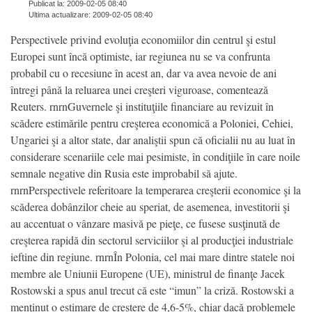
Publicat la: 2009-02-05 08:40
Ultima actualizare: 2009-02-05 08:40
Perspectivele privind evoluţia economiilor din centrul şi estul
Europei sunt încă optimiste, iar regiunea nu se va confrunta
probabil cu o recesiune în acest an, dar va avea nevoie de ani
întregi până la reluarea unei creşteri viguroase, comentează
Reuters. rnrnGuvernele şi instituţiile financiare au revizuit în
scădere estimările pentru creşterea economică a Poloniei, Cehiei,
Ungariei şi a altor state, dar analiştii spun că oficialii nu au luat în
considerare scenariile cele mai pesimiste, în condiţiile în care noile
semnale negative din Rusia este improbabil să ajute.
rnrnPerspectivele referitoare la temperarea creşterii economice şi la
scăderea dobânzilor cheie au speriat, de asemenea, investitorii şi
au accentuat o vânzare masivă pe pieţe, ce fusese susţinută de
creşterea rapidă din sectorul serviciilor şi al producţiei industriale
ieftine din regiune. rnrnÎn Polonia, cel mai mare dintre statele noi
membre ale Uniunii Europene (UE), ministrul de finanţe Jacek
Rostowski a spus anul trecut că este “imun” la criză. Rostowski a
menţinut o estimare de creştere de 4,6-5%, chiar dacă problemele