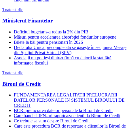
Toate stirile
Ministerul Finantelor
Deficitul bugetar s-a redus la 2% din PIB
Măsuri pentru accelerarea absorbției fondurilor europene
Bilete la băi pentru pensionari în 2026
Declarația Unică precompletată se găsește în secțiunea Mesaje
din Spațiul Privat Virtual (SPV)
Asociații nu pot ieși dintr-o firmă cu datorii la stat fără
informarea fiscului
Toate stirile
Biroul de Credit
FUNDAMENTAREA LEGALITATII PRELUCRARII
DATELOR PERSONALE IN SISTEMUL BIROULUI DE
CREDIT
BCR: prelucrarea datelor personale la Biroul de Credit
Care banci si IFN-uri raporteaza clientii la Biroul de Credit
Ce trebuie sa stim despre Biroul de Credit
Care este procedura BCR de raportare a clientilor la Biroul de