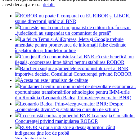
acest decalaj are o...
detalii
ROBOR nu poate fi comparat cu EURIBOR și LIBOR,
spune directorul juridic al BNR
Cum este pus la punct un jurnalist de cititorii lui, în cazul
„judecătorii au suspendat un comunicat de presă”
La fel ca Temu și AliExpress, Meta și Google trebuie
amendate pentru promovarea de informații false destinate
înșelătoriilor și fraudelor online
Cum justifică economistul-șef al BNR că este benefică, nu
ilegală, cooperarea între bănci pentru stabilirea ROBOR
Bancherii susțin argumentele economistului-șef al BNR
împotriva deciziei Consiliului Concurenței privind ROBOR
Acesta nu este jurnalism de calitate
Fundament pentru un nou model de dezvoltare economică -
oportunitatea transformărilor tehnologice pentru IMM-urile
din România (Leonardo Badea, Prim-viceguvernator BNR)
Leonardo Badea, Prim-viceguvernator BNR: Despre
„coincidența divină” și stabilitatea cursului de schimb
În ce constă contraargumentul BNR la acuzația Consiliului
Concurenței privind manipularea ROBOR
ROBOR și noua industrie a despăgubirilor: când
indignarea ține loc de probă
Vezi toate stirile