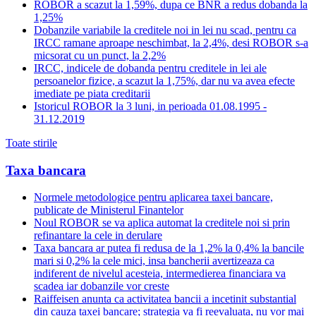
ROBOR a scazut la 1,59%, dupa ce BNR a redus dobanda la
1,25%
Dobanzile variabile la creditele noi in lei nu scad, pentru ca
IRCC ramane aproape neschimbat, la 2,4%, desi ROBOR s-a
micsorat cu un punct, la 2,2%
IRCC, indicele de dobanda pentru creditele in lei ale
persoanelor fizice, a scazut la 1,75%, dar nu va avea efecte
imediate pe piata creditarii
Istoricul ROBOR la 3 luni, in perioada 01.08.1995 -
31.12.2019
Toate stirile
Taxa bancara
Normele metodologice pentru aplicarea taxei bancare,
publicate de Ministerul Finantelor
Noul ROBOR se va aplica automat la creditele noi si prin
refinantare la cele in derulare
Taxa bancara ar putea fi redusa de la 1,2% la 0,4% la bancile
mari si 0,2% la cele mici, insa bancherii avertizeaza ca
indiferent de nivelul acesteia, intermedierea financiara va
scadea iar dobanzile vor creste
Raiffeisen anunta ca activitatea bancii a incetinit substantial
din cauza taxei bancare; strategia va fi reevaluata, nu vor mai