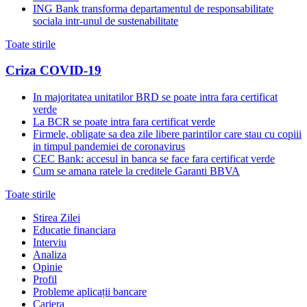
ING Bank transforma departamentul de responsabilitate
sociala intr-unul de sustenabilitate
Toate stirile
Criza COVID-19
In majoritatea unitatilor BRD se poate intra fara certificat
verde
La BCR se poate intra fara certificat verde
Firmele, obligate sa dea zile libere parintilor care stau cu copiii
in timpul pandemiei de coronavirus
CEC Bank: accesul in banca se face fara certificat verde
Cum se amana ratele la creditele Garanti BBVA
Toate stirile
Stirea Zilei
Educatie financiara
Interviu
Analiza
Opinie
Profil
Probleme aplicații bancare
Cariera