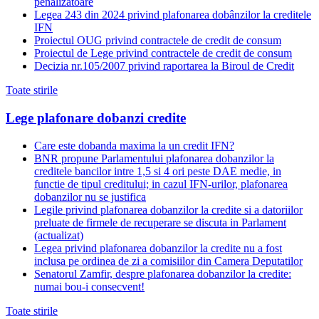
penalizatoare
Legea 243 din 2024 privind plafonarea dobânzilor la creditele
IFN
Proiectul OUG privind contractele de credit de consum
Proiectul de Lege privind contractele de credit de consum
Decizia nr.105/2007 privind raportarea la Biroul de Credit
Toate stirile
Lege plafonare dobanzi credite
Care este dobanda maxima la un credit IFN?
BNR propune Parlamentului plafonarea dobanzilor la
creditele bancilor intre 1,5 si 4 ori peste DAE medie, in
functie de tipul creditului; in cazul IFN-urilor, plafonarea
dobanzilor nu se justifica
Legile privind plafonarea dobanzilor la credite si a datoriilor
preluate de firmele de recuperare se discuta in Parlament
(actualizat)
Legea privind plafonarea dobanzilor la credite nu a fost
inclusa pe ordinea de zi a comisiilor din Camera Deputatilor
Senatorul Zamfir, despre plafonarea dobanzilor la credite:
numai bou-i consecvent!
Toate stirile