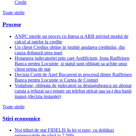
Credit
Toate stirile
Procese
ANPC pierde un proces cu Intesa si ARB privind modul de
calcul al ratelor la credite
Un client Credius obtine in justitie anularea creditului, din
cauza dobanzii prea mari
Hotararea judecatoriei prin care Aedificium, fosta Raiffeisen
Banca pentru Locuinte, si statul sunt obligati sa achite unui
client prima de stat
Decizia Curtii de Apel Bucuresti in procesul dintre Raiffeisen
Banca pentru Locuinte si Curtea de Conturi
Vodafone, obligata de judecatori sa despagubeasca un abonat
caruia a refuzat sa-i repare un telefon stricat sau sa-i dea banii
inapoi (decizia instantei)
Toate stirile
Stiri economice
Noi titluri de stat FIDELIS în lei și euro, cu dobânzi
neimpozabile de pânã la 7,50%