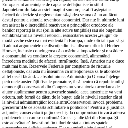
Europa sunt ameninţate de capcane deflaţioniste în stilul
Japoniei.rnrnÎn faţa acestei imagini sumbre, te-ai fi aşteptat ca
factorii de decizie şi reglementare să-şi dea seama că nu au făcut
destul pentru a stimula revenirea economiei. Dar nu: în ultimele luni
am asistat la o incredibilă reactivare a principiilor ortodoxe ale
banilor raportaţi la aur (ori la alte active tangibile) sau ale bugetului
echilibrat.rnrnLa nivelul retoricii, resuscitarea acestei „religii” de
modă veche este cea mai evidentă în Europa, unde oficialii par să-şi
fi adunat argumentele de discuţie din lista discursurilor lui Herbert
Hoover, inclusiv convingerea că o mărire a impozitelor şi o scădere
a consumului va conduce la creştere economică, alimentând
încrederea mediului de afaceri. rnrnPractic, însă, America nu o duce
mult mai bine. Rezervele Federale par conştiente de riscurile
deflaţioniste, dar asta nu înseamnă că intenţionează să le abordeze
altfel decât făcând… absolut nimic. Administraţia Obama înţelege
pericolele austerităţii fiscale premature, însă pentru că republicanii şi
democraţii conservatori din Congres nu vor autoriza acordarea de
ajutor suplimentar pentru guvernele statale, acea austeritate va veni
oricum, sub formă de tăieri de la buget, atât la nivelul statelor cât şi
la nivelul administraţiilor locale.rnrnConservatorii invocă problema
grecieirnrnDe ce această schimbare a politicilor? Pentru a-şi justifica
acţiunile, conservatorii puţin deschişi la compromisuri invocă adesea
problemele cu care se confruntă Grecia şi alte ţări din Europa. Şi
este adevărat că investitorii în titluri de stat au întors spatele
guvernelor cu deficite serioase. Dar nu există nicio dovadă că