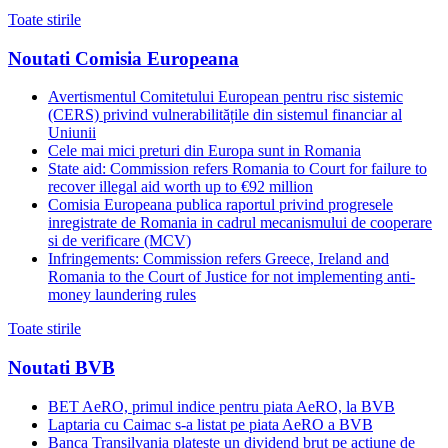
Toate stirile
Noutati Comisia Europeana
Avertismentul Comitetului European pentru risc sistemic
(CERS) privind vulnerabilitățile din sistemul financiar al
Uniunii
Cele mai mici preturi din Europa sunt in Romania
State aid: Commission refers Romania to Court for failure to
recover illegal aid worth up to €92 million
Comisia Europeana publica raportul privind progresele
inregistrate de Romania in cadrul mecanismului de cooperare
si de verificare (MCV)
Infringements: Commission refers Greece, Ireland and
Romania to the Court of Justice for not implementing anti-
money laundering rules
Toate stirile
Noutati BVB
BET AeRO, primul indice pentru piata AeRO, la BVB
Laptaria cu Caimac s-a listat pe piata AeRO a BVB
Banca Transilvania plateste un dividend brut pe actiune de