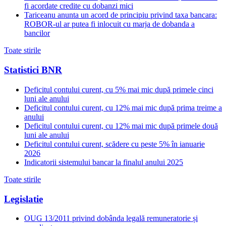
fi acordate credite cu dobanzi mici
Tariceanu anunta un acord de principiu privind taxa bancara:
ROBOR-ul ar putea fi inlocuit cu marja de dobanda a
bancilor
Toate stirile
Statistici BNR
Deficitul contului curent, cu 5% mai mic după primele cinci
luni ale anului
Deficitul contului curent, cu 12% mai mic după prima treime a
anului
Deficitul contului curent, cu 12% mai mic după primele două
luni ale anului
Deficitul contului curent, scădere cu peste 5% în ianuarie
2026
Indicatorii sistemului bancar la finalul anului 2025
Toate stirile
Legislatie
OUG 13/2011 privind dobânda legală remuneratorie și