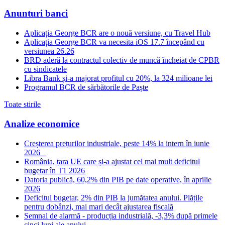
Anunturi banci
Aplicația George BCR are o nouă versiune, cu Travel Hub
Aplicația George BCR va necesita iOS 17.7 începând cu
versiunea 26.26
BRD aderă la contractul colectiv de muncă încheiat de CPBR
cu sindicatele
Libra Bank și-a majorat profitul cu 20%, la 324 milioane lei
Programul BCR de sărbătorile de Paște
Toate stirile
Analize economice
Creșterea prețurilor industriale, peste 14% la intern în iunie
2026
România, țara UE care și-a ajustat cel mai mult deficitul
bugetar în T1 2026
Datoria publică, 60,2% din PIB pe date operative, în aprilie
2026
Deficitul bugetar, 2% din PIB la jumătatea anului. Plățile
pentru dobânzi, mai mari decât ajustarea fiscală
Semnal de alarmă - producția industrială, -3,3% după primele
cinci luni ale anului