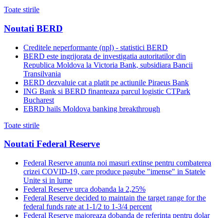
Toate stirile
Noutati BERD
Creditele neperformante (npl) - statistici BERD
BERD este ingrijorata de investigatia autoritatilor din
Republica Moldova la Victoria Bank, subsidiara Bancii
Transilvania
BERD dezvaluie cat a platit pe actiunile Piraeus Bank
ING Bank si BERD finanteaza parcul logistic CTPark
Bucharest
EBRD hails Moldova banking breakthrough
Toate stirile
Noutati Federal Reserve
Federal Reserve anunta noi masuri extinse pentru combaterea
crizei COVID-19, care produce pagube "imense" in Statele
Unite si in lume
Federal Reserve urca dobanda la 2,25%
Federal Reserve decided to maintain the target range for the
federal funds rate at 1-1/2 to 1-3/4 percent
Federal Reserve majoreaza dobanda de referinta pentru dolar