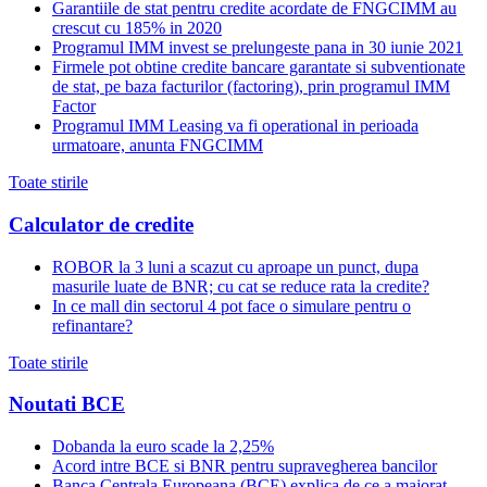
Garantiile de stat pentru credite acordate de FNGCIMM au
crescut cu 185% in 2020
Programul IMM invest se prelungeste pana in 30 iunie 2021
Firmele pot obtine credite bancare garantate si subventionate
de stat, pe baza facturilor (factoring), prin programul IMM
Factor
Programul IMM Leasing va fi operational in perioada
urmatoare, anunta FNGCIMM
Toate stirile
Calculator de credite
ROBOR la 3 luni a scazut cu aproape un punct, dupa
masurile luate de BNR; cu cat se reduce rata la credite?
In ce mall din sectorul 4 pot face o simulare pentru o
refinantare?
Toate stirile
Noutati BCE
Dobanda la euro scade la 2,25%
Acord intre BCE si BNR pentru supravegherea bancilor
Banca Centrala Europeana (BCE) explica de ce a majorat