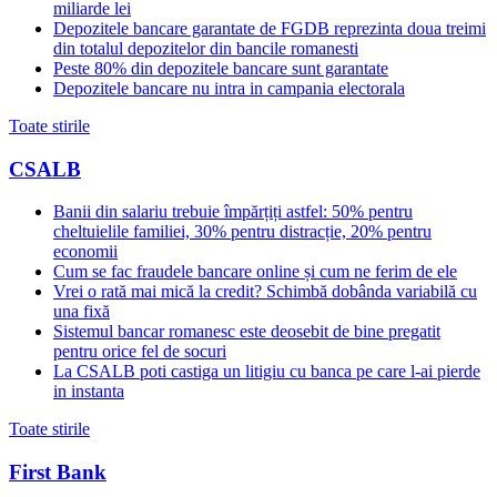
miliarde lei
Depozitele bancare garantate de FGDB reprezinta doua treimi
din totalul depozitelor din bancile romanesti
Peste 80% din depozitele bancare sunt garantate
Depozitele bancare nu intra in campania electorala
Toate stirile
CSALB
Banii din salariu trebuie împărțiți astfel: 50% pentru
cheltuielile familiei, 30% pentru distracție, 20% pentru
economii
Cum se fac fraudele bancare online și cum ne ferim de ele
Vrei o rată mai mică la credit? Schimbă dobânda variabilă cu
una fixă
Sistemul bancar romanesc este deosebit de bine pregatit
pentru orice fel de socuri
La CSALB poti castiga un litigiu cu banca pe care l-ai pierde
in instanta
Toate stirile
First Bank