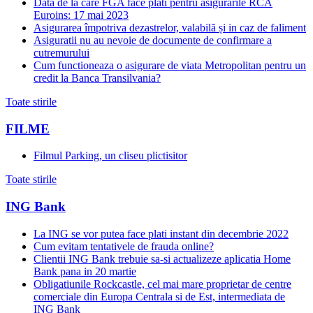
Data de la care FGA face plati pentru asigurarile RCA
Euroins: 17 mai 2023
Asigurarea împotriva dezastrelor, valabilă și in caz de faliment
Asiguratii nu au nevoie de documente de confirmare a
cutremurului
Cum functioneaza o asigurare de viata Metropolitan pentru un
credit la Banca Transilvania?
Toate stirile
FILME
Filmul Parking, un cliseu plictisitor
Toate stirile
ING Bank
La ING se vor putea face plati instant din decembrie 2022
Cum evitam tentativele de frauda online?
Clientii ING Bank trebuie sa-si actualizeze aplicatia Home
Bank pana in 20 martie
Obligatiunile Rockcastle, cel mai mare proprietar de centre
comerciale din Europa Centrala si de Est, intermediata de
ING Bank