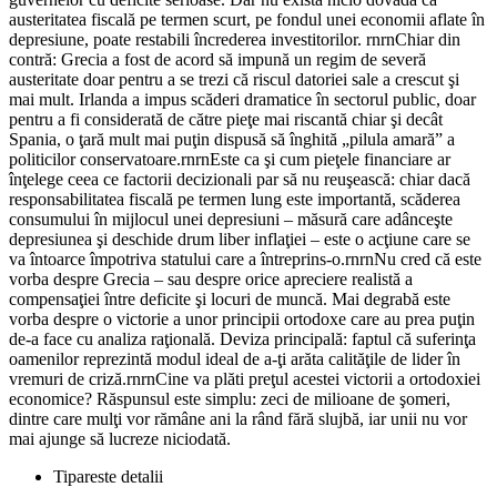
austeritatea fiscală pe termen scurt, pe fondul unei economii aflate în
depresiune, poate restabili încrederea investitorilor. rnrnChiar din
contră: Grecia a fost de acord să impună un regim de severă
austeritate doar pentru a se trezi că riscul datoriei sale a crescut şi
mai mult. Irlanda a impus scăderi dramatice în sectorul public, doar
pentru a fi considerată de către pieţe mai riscantă chiar şi decât
Spania, o ţară mult mai puţin dispusă să înghită „pilula amară” a
politicilor conservatoare.rnrnEste ca şi cum pieţele financiare ar
înţelege ceea ce factorii decizionali par să nu reuşească: chiar dacă
responsabilitatea fiscală pe termen lung este importantă, scăderea
consumului în mijlocul unei depresiuni – măsură care adânceşte
depresiunea şi deschide drum liber inflaţiei – este o acţiune care se
va întoarce împotriva statului care a întreprins-o.rnrnNu cred că este
vorba despre Grecia – sau despre orice apreciere realistă a
compensaţiei între deficite şi locuri de muncă. Mai degrabă este
vorba despre o victorie a unor principii ortodoxe care au prea puţin
de-a face cu analiza raţională. Deviza principală: faptul că suferinţa
oamenilor reprezintă modul ideal de a-ţi arăta calităţile de lider în
vremuri de criză.rnrnCine va plăti preţul acestei victorii a ortodoxiei
economice? Răspunsul este simplu: zeci de milioane de şomeri,
dintre care mulţi vor rămâne ani la rând fără slujbă, iar unii nu vor
mai ajunge să lucreze niciodată.
Tipareste detalii