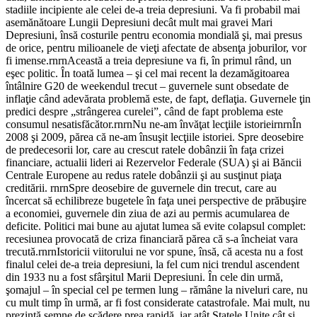
stadiile incipiente ale celei de-a treia depresiuni. Va fi probabil mai
asemănătoare Lungii Depresiuni decât mult mai gravei Mari
Depresiuni, însă costurile pentru economia mondială şi, mai presus
de orice, pentru milioanele de vieţi afectate de absenţa joburilor, vor
fi imense.rnrnAceastă a treia depresiune va fi, în primul rând, un
eşec politic. În toată lumea – şi cel mai recent la dezamăgitoarea
întâlnire G20 de weekendul trecut – guvernele sunt obsedate de
inflaţie când adevărata problemă este, de fapt, deflaţia. Guvernele ţin
predici despre „strângerea curelei”, când de fapt problema este
consumul nesatisfăcător.rnrnNu ne-am învăţat lecţiile istorieirnrnÎn
2008 şi 2009, părea că ne-am însuşit lecţiile istoriei. Spre deosebire
de predecesorii lor, care au crescut ratele dobânzii în faţa crizei
financiare, actualii lideri ai Rezervelor Federale (SUA) şi ai Băncii
Centrale Europene au redus ratele dobânzii şi au susţinut piaţa
creditării. rnrnSpre deosebire de guvernele din trecut, care au
încercat să echilibreze bugetele în faţa unei perspective de prăbuşire
a economiei, guvernele din ziua de azi au permis acumularea de
deficite. Politici mai bune au ajutat lumea să evite colapsul complet:
recesiunea provocată de criza financiară părea că s-a încheiat vara
trecută.rnrnIstoricii viitorului ne vor spune, însă, că acesta nu a fost
finalul celei de-a treia depresiuni, la fel cum nici trendul ascendent
din 1933 nu a fost sfârşitul Marii Depresiuni. În cele din urmă,
şomajul – în special cel pe termen lung – rămâne la niveluri care, nu
cu mult timp în urmă, ar fi fost considerate catastrofale. Mai mult, nu
prezintă semne de scădere prea rapidă, iar atât Statele Unite cât şi