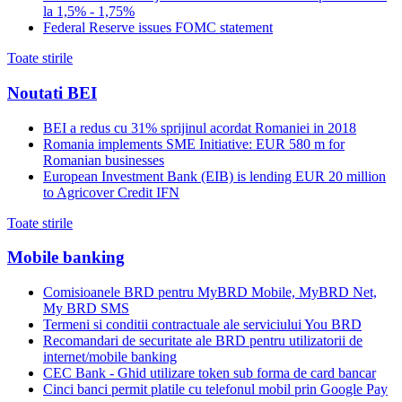
la 1,5% - 1,75%
Federal Reserve issues FOMC statement
Toate stirile
Noutati BEI
BEI a redus cu 31% sprijinul acordat Romaniei in 2018
Romania implements SME Initiative: EUR 580 m for
Romanian businesses
European Investment Bank (EIB) is lending EUR 20 million
to Agricover Credit IFN
Toate stirile
Mobile banking
Comisioanele BRD pentru MyBRD Mobile, MyBRD Net,
My BRD SMS
Termeni si conditii contractuale ale serviciului You BRD
Recomandari de securitate ale BRD pentru utilizatorii de
internet/mobile banking
CEC Bank - Ghid utilizare token sub forma de card bancar
Cinci banci permit platile cu telefonul mobil prin Google Pay