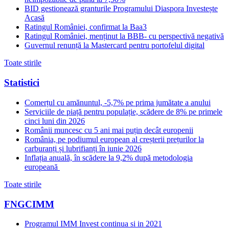
BID gestionează granturile Programului Diaspora Investește
Acasă
Ratingul României, confirmat la Baa3
Ratingul României, menținut la BBB- cu perspectivă negativă
Guvernul renunță la Mastercard pentru portofelul digital
Toate stirile
Statistici
Comerțul cu amănuntul, -5,7% pe prima jumătate a anului
Serviciile de piață pentru populație, scădere de 8% pe primele
cinci luni din 2026
Românii muncesc cu 5 ani mai puțin decât europenii
România, pe podiumul european al creșterii prețurilor la
carburanți și lubrifianți în iunie 2026
Inflația anuală, în scădere la 9,2% după metodologia
europeană
Toate stirile
FNGCIMM
Programul IMM Invest continua si in 2021