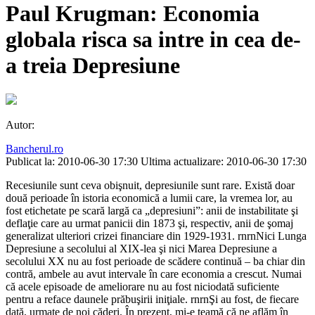
Paul Krugman: Economia
globala risca sa intre in cea de-
a treia Depresiune
Autor:
Bancherul.ro
Publicat la: 2010-06-30 17:30
Ultima actualizare: 2010-06-30 17:30
Recesiunile sunt ceva obişnuit, depresiunile sunt rare. Există doar
două perioade în istoria economică a lumii care, la vremea lor, au
fost etichetate pe scară largă ca „depresiuni”: anii de instabilitate şi
deflaţie care au urmat panicii din 1873 şi, respectiv, anii de şomaj
generalizat ulteriori crizei financiare din 1929-1931. rnrnNici Lunga
Depresiune a secolului al XIX-lea şi nici Marea Depresiune a
secolului XX nu au fost perioade de scădere continuă – ba chiar din
contră, ambele au avut intervale în care economia a crescut. Numai
că acele episoade de ameliorare nu au fost niciodată suficiente
pentru a reface daunele prăbuşirii iniţiale. rnrnŞi au fost, de fiecare
dată, urmate de noi căderi. În prezent, mi-e teamă că ne aflăm în