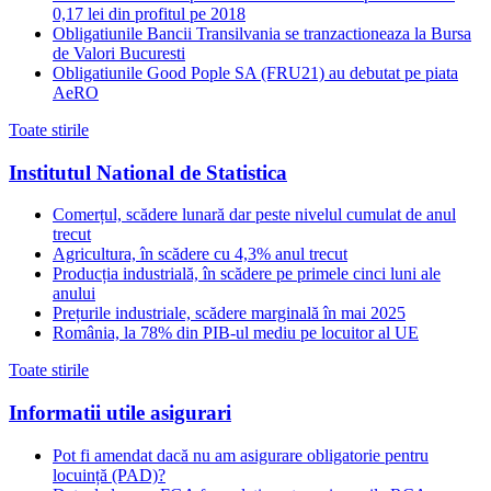
0,17 lei din profitul pe 2018
Obligatiunile Bancii Transilvania se tranzactioneaza la Bursa
de Valori Bucuresti
Obligatiunile Good Pople SA (FRU21) au debutat pe piata
AeRO
Toate stirile
Institutul National de Statistica
Comerțul, scădere lunară dar peste nivelul cumulat de anul
trecut
Agricultura, în scădere cu 4,3% anul trecut
Producția industrială, în scădere pe primele cinci luni ale
anului
Prețurile industriale, scădere marginală în mai 2025
România, la 78% din PIB-ul mediu pe locuitor al UE
Toate stirile
Informatii utile asigurari
Pot fi amendat dacă nu am asigurare obligatorie pentru
locuință (PAD)?