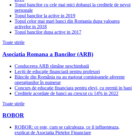
Topul bancilor cu cele mai mici dobanzi la creditele de nevoi
personale
Topul bancilor la active in 2019
Topul celor mai mari banci din Romania dupa valoarea
activelor in 2018
Topul bancilor dupa active in 2017
Toate stirile
Asociatia Romana a Bancilor (ARB)
Conducerea ARB rămâne neschimbată
Lecții de educație financiară pentru profesori
Băncile din România nu au majorat comisioanele aferente
operațiunilor în numerar
Concurs de educatie financiara pentru elevi, cu premii in bani
Creditele acordate de banci au crescut cu 14% in 2022
Toate stirile
ROBOR
ROBOR: ce este, cum se calculeaza, ce il influenteaza,
explicat de Asociatia Pietelor Financiare