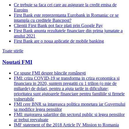
Ce trebuie sa faca cei care au asigurare la credit emisa de
Euroins
First Bank este reprezentanta Eurobank in Romania: ce se
intampla cu creditele Bancpost?
Clientii First Bank pot face plati prin Google Pay
First Bank anunta rezultatele financiare din prima jumatate a
anului 2021
First Bank are o noua aplicatie de mobile banking
Toate stirile
Noutati FMI
Ce spune FMI despre băncile românești
FMI: criza COVID-19 se transforma in criza economica si
financiara in 2020, suntem pregatiti cu 1 trilion (o mie de
miliarde) de dolari, pentru a ajuta tarile in dificultate;
prioritatea sunt ajutoarele financiare pentru familiile si firmele
vulnerabile
FMI cere BNR sa intareasca politica monetara iar Guvernului
sa modifice legea pensiilor
FMI: majorarea salariilor din sectorul public si legea pensiilor
ar trebui reevaluate
IMF statement of the 2018 Article IV Mission to Romania