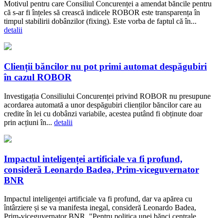
Motivul pentru care Consiliul Concurenței a amendat băncile pentru
că s-ar fi înțeles să crească indicele ROBOR este transparența în
timpul stabilirii dobânzilor (fixing). Este vorba de faptul că în...
detalii
Clienții băncilor nu pot primi automat despăgubiri
în cazul ROBOR
Investigația Consiliului Concurenței privind ROBOR nu presupune
acordarea automată a unor despăgubiri clienților băncilor care au
credite în lei cu dobânzi variabile, acestea putând fi obținute doar
prin acțiuni în...
detalii
Impactul inteligenței artificiale va fi profund,
consideră Leonardo Badea, Prim-viceguvernator
BNR
Impactul inteligenței artificiale va fi profund, dar va apărea cu
întârziere și se va manifesta inegal, consideră Leonardo Badea,
Prim-viceguvernator BNR. "Pentru politica unei bănci centrale,