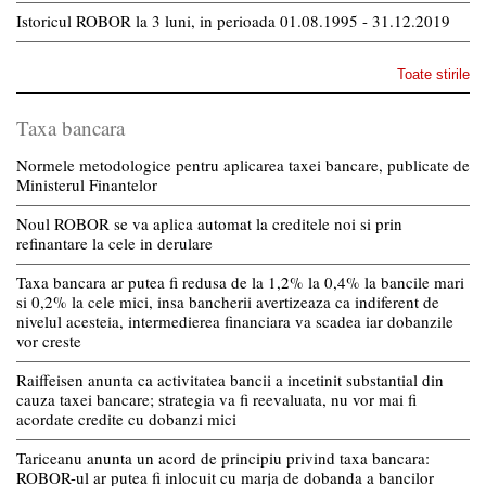
Istoricul ROBOR la 3 luni, in perioada 01.08.1995 - 31.12.2019
Toate stirile
Taxa bancara
Normele metodologice pentru aplicarea taxei bancare, publicate de
Ministerul Finantelor
Noul ROBOR se va aplica automat la creditele noi si prin
refinantare la cele in derulare
Taxa bancara ar putea fi redusa de la 1,2% la 0,4% la bancile mari
si 0,2% la cele mici, insa bancherii avertizeaza ca indiferent de
nivelul acesteia, intermedierea financiara va scadea iar dobanzile
vor creste
Raiffeisen anunta ca activitatea bancii a incetinit substantial din
cauza taxei bancare; strategia va fi reevaluata, nu vor mai fi
acordate credite cu dobanzi mici
Tariceanu anunta un acord de principiu privind taxa bancara:
ROBOR-ul ar putea fi inlocuit cu marja de dobanda a bancilor