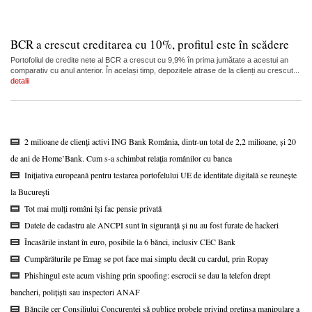
BCR a crescut creditarea cu 10%, profitul este în scădere
Portofoliul de credite nete al BCR a crescut cu 9,9% în prima jumătate a acestui an
comparativ cu anul anterior. În același timp, depozitele atrase de la clienți au crescut...
detalii
2 milioane de clienți activi ING Bank România, dintr-un total de 2,2 milioane, și 20
de ani de Home’Bank. Cum s-a schimbat relația românilor cu banca
Inițiativa europeană pentru testarea portofelului UE de identitate digitală se reunește
la București
Tot mai mulți români își fac pensie privată
Datele de cadastru ale ANCPI sunt în siguranță și nu au fost furate de hackeri
Încasările instant în euro, posibile la 6 bănci, inclusiv CEC Bank
Cumpărăturile pe Emag se pot face mai simplu decât cu cardul, prin Ropay
Phishingul este acum vishing prin spoofing: escrocii se dau la telefon drept
bancheri, polițiști sau inspectori ANAF
Băncile cer Consiliului Concurenței să publice probele privind pretinsa manipulare a