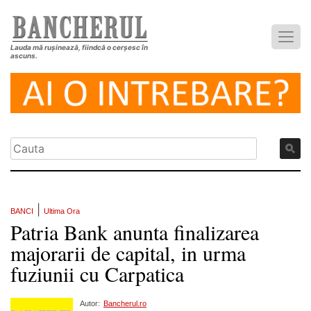
Lauda mă rușinează, fiindcă o cerșesc în
ascuns.
|
BANCI
Ultima Ora
Patria Bank anunta finalizarea
majorarii de capital, in urma
fuziunii cu Carpatica
Autor:
Bancherul.ro