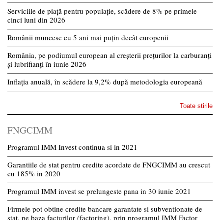
Serviciile de piață pentru populație, scădere de 8% pe primele
cinci luni din 2026
Românii muncesc cu 5 ani mai puțin decât europenii
România, pe podiumul european al creșterii prețurilor la carburanți
și lubrifianți în iunie 2026
Inflația anuală, în scădere la 9,2% după metodologia europeană
Toate stirile
FNGCIMM
Programul IMM Invest continua si in 2021
Garantiile de stat pentru credite acordate de FNGCIMM au crescut
cu 185% in 2020
Programul IMM invest se prelungeste pana in 30 iunie 2021
Firmele pot obtine credite bancare garantate si subventionate de
stat, pe baza facturilor (factoring), prin programul IMM Factor