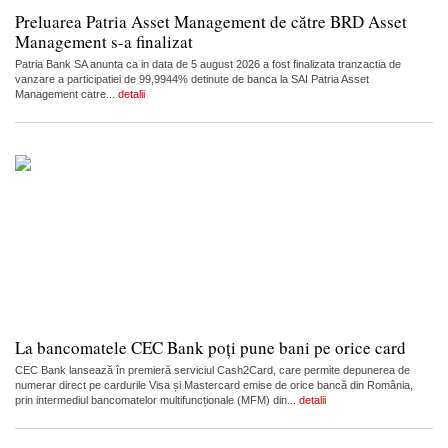
Preluarea Patria Asset Management de către BRD Asset
Management s-a finalizat
Patria Bank SA anunta ca in data de 5 august 2026 a fost finalizata tranzactia de
vanzare a participatiei de 99,9944% detinute de banca la SAI Patria Asset
Management catre...
detalii
La bancomatele CEC Bank poți pune bani pe orice card
CEC Bank lansează în premieră serviciul Cash2Card, care permite depunerea de
numerar direct pe cardurile Visa și Mastercard emise de orice bancă din România,
prin intermediul bancomatelor multifuncționale (MFM) din...
detalii