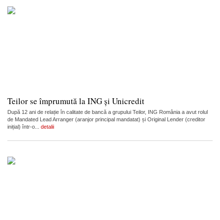
Teilor se împrumută la ING și Unicredit
După 12 ani de relație în calitate de bancă a grupului Teilor, ING România a avut rolul
de Mandated Lead Arranger (aranjor principal mandatat) și Original Lender (creditor
inițial) într-o...
detalii