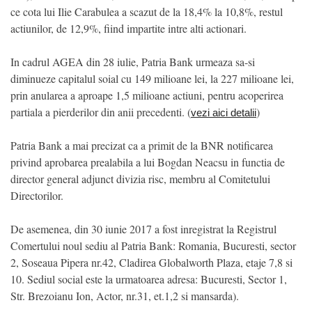
ce cota lui Ilie Carabulea a scazut de la 18,4% la 10,8%, restul
actiunilor, de 12,9%, fiind impartite intre alti actionari.
In cadrul AGEA din 28 iulie, Patria Bank urmeaza sa-si
diminueze capitalul soial cu 149 milioane lei, la 227 milioane lei,
prin anularea a aproape 1,5 milioane actiuni, pentru acoperirea
partiala a pierderilor din anii precedenti. (
)
vezi aici detalii
Patria Bank a mai precizat ca a primit de la BNR notificarea
privind aprobarea prealabila a lui Bogdan Neacsu in functia de
director general adjunct divizia risc, membru al Comitetului
Directorilor.
De asemenea, din 30 iunie 2017 a fost inregistrat la Registrul
Comertului noul sediu al Patria Bank: Romania, Bucuresti, sector
2, Soseaua Pipera nr.42, Cladirea Globalworth Plaza, etaje 7,8 si
10. Sediul social este la urmatoarea adresa: Bucuresti, Sector 1,
Str. Brezoianu Ion, Actor, nr.31, et.1,2 si mansarda).