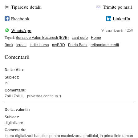
Tipareste detalii
Trimite pe mail
Facebook
LinkedIn
WhatsApp
Vizualizari:
4259
Taguri:
Bursa de Valori Bucuresti (BVB)
card euro
Home
Bank
Icredit
Indici bursa
myBRD
Patria Bank
refinantare credit
Comentarii
De la: Alex
Subiect:
Ihi
Comentariu:
Zoli I Zoli II ... puvestea continua :)
De la: valentin
Subiect:
digitalizare
Comentariu:
In era digitalizarii bancilor, pentru maximizarea profitului, in prima linie raman