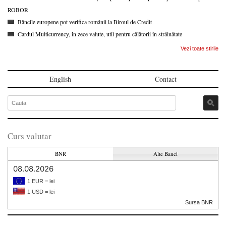
ROBOR
Băncile europene pot verifica românii la Biroul de Credit
Cardul Multicurrency, în zece valute, util pentru călătorii în străinătate
Vezi toate stirile
English
Contact
Curs valutar
BNR
Alte Banci
08.08.2026
1 EUR = lei
1 USD = lei
Sursa BNR