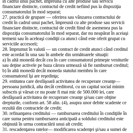
în cadrul unui pachet, împreună cu alte produse sau servicii
financiare distincte, contractul de credit nefiind pus la dispoziţia
consumatorului în mod separat;
27. practică de grupare — oferirea sau vânzarea contractului de
credit în cadrul unui pachet, împreună cu alte produse sau servicii
financiare distincte, contractul de credit fiind de asemenea pus la
dispoziţia consumatorului în mod separat, dar nu neapărat în aceiaşi
termeni sau în aceleaşi condiţii ca atunci când este oferit grupat cu
serviciile accesorii;
28. împrumut în valută — un contract de credit atunci când creditul
este acordat în una sau în ambele din următoarele situaţii:
a) în altă monedă decât cea în care consumatorul primeşte veniturile
sau deţine activele pe baza cărora urmează să fie rambursat creditul;
b) în altă monedă decât moneda statului membru în care
consumatorul îşi are reşedinţa;
29. entitatea care desfăşoară activitatea de recuperare creanţe—
persoana juridică, alta decât creditorul, cu un capital social minim
subscris şi vărsat ce nu poate fi mai mic de 500.000 lei, care
desfăşoară activitatea de recuperare creanţe şi/sau care obţine
drepturile, conform art. 58 alin. (4), asupra unor debite scadente ce
rezultă din contractele de credit;
30. refinanţarea creditului — rambursarea creditului în condiţiile în
care suma pentru rambursarea anticipată a soldului creditului este
obţinută în urma contractării unui alt credit;
31. rescadenţarea ratelor— modificarea scadenţei şi/sau a sumei de