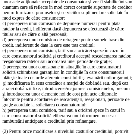
unor acte adiţionale acceptate de consumator şi vor fi stabilite într-un
cuantum care să reflecte în mod corect costurile suportate de creditor
pentru furnizarea produselor şi serviciilor suplimentare solicitate în
mod expres de către consumator;
c) perceperea unui comision de depunere numerar pentru plata
ratelor la credit, indiferent dacă depunerea se efectuează de către
titular sau de către o altă persoană;
d) perceperea unui comision de retragere pentru sumele trase din
credit, indiferent de data la care este tras creditul;
e) perceperea unui comision, tarif sau a oricărei speze în cazul în
care consumatorul solicită şi creditorul acceptă rescadenţarea ratelor,
reeşalonarea ratelor sau acordarea unei perioade de graţie;
f) perceperea unor comisioane în situaţiile în care consumatorii
solicită schimbarea garanţiilor, în condiţiile în care consumatorul
plăteşte toate costurile aferente constituirii şi evaluării noilor garanţii;
g) modificarea în sens crescător a marjei de dobândă sau, după caz,
a ratei dobânzii fixe, introducerea/majorarea comisioanelor, precum
şi introducerea unor elemente noi de cost prin acte adiţionale
întocmite pentru acordarea de rescadenţări, reeşalonări, perioade de
graţie acordate la solicitarea consumatorului;
h) perceperea unui comision, tarif sau a oricărei speze în cazul în
care consumatorul solicită eliberarea unui document necesar
rambursării anticipate a creditului prin refinanţare.
(2) Pentru orice modificare a nivelului costurilor creditului, potrivit