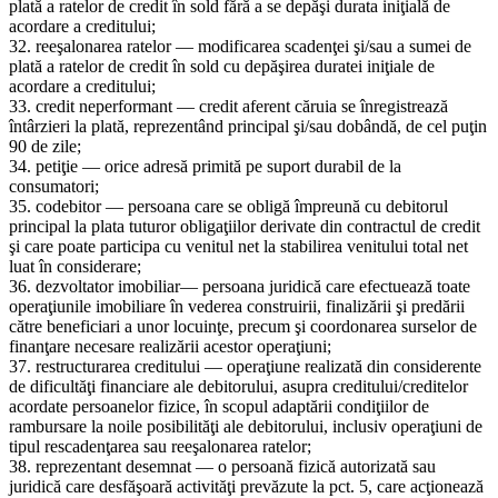
plată a ratelor de credit în sold fără a se depăşi durata iniţială de
acordare a creditului;
32. reeşalonarea ratelor — modificarea scadenţei şi/sau a sumei de
plată a ratelor de credit în sold cu depăşirea duratei iniţiale de
acordare a creditului;
33. credit neperformant — credit aferent căruia se înregistrează
întârzieri la plată, reprezentând principal şi/sau dobândă, de cel puţin
90 de zile;
34. petiţie — orice adresă primită pe suport durabil de la
consumatori;
35. codebitor — persoana care se obligă împreună cu debitorul
principal la plata tuturor obligaţiilor derivate din contractul de credit
şi care poate participa cu venitul net la stabilirea venitului total net
luat în considerare;
36. dezvoltator imobiliar— persoana juridică care efectuează toate
operaţiunile imobiliare în vederea construirii, finalizării şi predării
către beneficiari a unor locuinţe, precum şi coordonarea surselor de
finanţare necesare realizării acestor operaţiuni;
37. restructurarea creditului — operaţiune realizată din considerente
de dificultăţi financiare ale debitorului, asupra creditului/creditelor
acordate persoanelor fizice, în scopul adaptării condiţiilor de
rambursare la noile posibilităţi ale debitorului, inclusiv operaţiuni de
tipul rescadenţarea sau reeşalonarea ratelor;
38. reprezentant desemnat — o persoană fizică autorizată sau
juridică care desfăşoară activităţi prevăzute la pct. 5, care acţionează