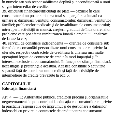
în numele sau sub responsabilitatea deplină şi necondiţionată a unui
singur intermediar de credite;
39. dificultăţi financiare/dificultăţi de plată — cazurile în care
consumatorul nu poate rambursa total sau parţial rata lunară ca
urmare a: diminuării venitului consumatorului; diminuării veniturilor
familiei; problemelor medicale şi de invaliditate ale consumatorului;
întreruperii activităţii în muncă; creşterii gradului de îndatorare; altor
probleme care pot afecta rambursarea lunară a creditului, analizate
de la caz la caz;
40. servicii de consiliere independentă — oferirea de consiliere sub
formă de recomandări personalizate unui consumator cu privire la
ofertele, respectiv contractele de credit sau la una sau mai multe
operaţiuni legate de contracte de credit în mod imparţial şi în
interesul exclusiv al consumatorului, în funcţie de situaţia financiară,
necesităţile şi preferinţele acestuia. Acestea constituie o activitate
separată faţă de acordarea unui credit şi faţă de activităţile de
intermediere de credite prevăzute la pct. 5.
CAPITOLUL II
Educaţia financiară
Art. 4. — (1) Autorităţile publice, creditorii precum şi organizaţiile
neguvernamentale pot contribui la educaţia consumatorilor cu privire
la practicile responsabile de împrumut şi de gestionare a datoriilor,
îndeosebi cu privire la contractele de credit pentru consumatori