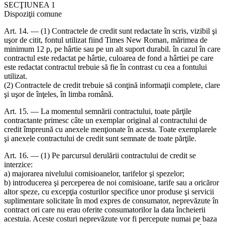
SECŢIUNEA 1
Dispoziţii comune
Art. 14. — (1) Contractele de credit sunt redactate în scris, vizibil şi
uşor de citit, fontul utilizat fiind Times New Roman, mărimea de
minimum 12 p, pe hârtie sau pe un alt suport durabil. în cazul în care
contractul este redactat pe hârtie, culoarea de fond a hârtiei pe care
este redactat contractul trebuie să fie în contrast cu cea a fontului
utilizat.
(2) Contractele de credit trebuie să conţină informaţii complete, clare
şi uşor de înţeles, în limba română.
Art. 15. — La momentul semnării contractului, toate părţile
contractante primesc câte un exemplar original al contractului de
credit împreună cu anexele menţionate în acesta. Toate exemplarele
şi anexele contractului de credit sunt semnate de toate părţile.
Art. 16. — (1) Pe parcursul derulării contractului de credit se
interzice:
a) majorarea nivelului comisioanelor, tarifelor şi spezelor;
b) introducerea şi perceperea de noi comisioane, tarife sau a oricăror
altor speze, cu excepţia costurilor specifice unor produse şi servicii
suplimentare solicitate în mod expres de consumator, neprevăzute în
contract ori care nu erau oferite consumatorilor la data încheierii
acestuia. Aceste costuri neprevăzute vor fi percepute numai pe baza