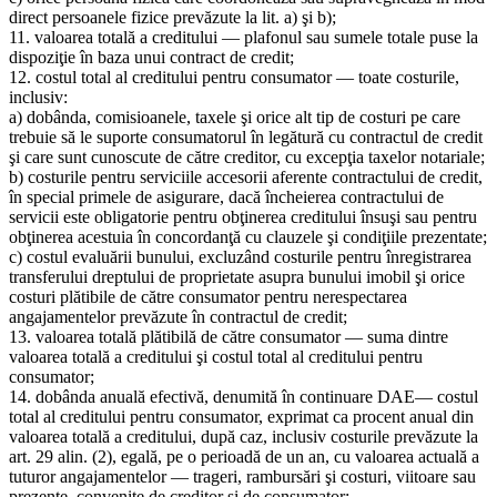
direct persoanele fizice prevăzute la lit. a) şi b);
11. valoarea totală a creditului — plafonul sau sumele totale puse la
dispoziţie în baza unui contract de credit;
12. costul total al creditului pentru consumator — toate costurile,
inclusiv:
a) dobânda, comisioanele, taxele şi orice alt tip de costuri pe care
trebuie să le suporte consumatorul în legătură cu contractul de credit
şi care sunt cunoscute de către creditor, cu excepţia taxelor notariale;
b) costurile pentru serviciile accesorii aferente contractului de credit,
în special primele de asigurare, dacă încheierea contractului de
servicii este obligatorie pentru obţinerea creditului însuşi sau pentru
obţinerea acestuia în concordanţă cu clauzele şi condiţiile prezentate;
c) costul evaluării bunului, excluzând costurile pentru înregistrarea
transferului dreptului de proprietate asupra bunului imobil şi orice
costuri plătibile de către consumator pentru nerespectarea
angajamentelor prevăzute în contractul de credit;
13. valoarea totală plătibilă de către consumator — suma dintre
valoarea totală a creditului şi costul total al creditului pentru
consumator;
14. dobânda anuală efectivă, denumită în continuare DAE— costul
total al creditului pentru consumator, exprimat ca procent anual din
valoarea totală a creditului, după caz, inclusiv costurile prevăzute la
art. 29 alin. (2), egală, pe o perioadă de un an, cu valoarea actuală a
tuturor angajamentelor — trageri, rambursări şi costuri, viitoare sau
prezente, convenite de creditor şi de consumator;