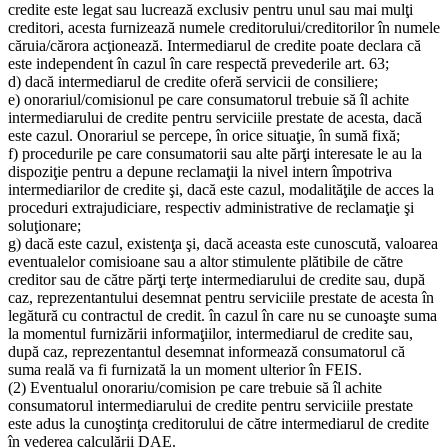
credite este legat sau lucrează exclusiv pentru unul sau mai mulţi
creditori, acesta furnizează numele creditorului/creditorilor în numele
căruia/cărora acţionează. Intermediarul de credite poate declara că
este independent în cazul în care respectă prevederile art. 63;
d) dacă intermediarul de credite oferă servicii de consiliere;
e) onorariul/comisionul pe care consumatorul trebuie să îl achite
intermediarului de credite pentru serviciile prestate de acesta, dacă
este cazul. Onorariul se percepe, în orice situaţie, în sumă fixă;
f) procedurile pe care consumatorii sau alte părţi interesate le au la
dispoziţie pentru a depune reclamaţii la nivel intern împotriva
intermediarilor de credite şi, dacă este cazul, modalităţile de acces la
proceduri extrajudiciare, respectiv administrative de reclamaţie şi
soluţionare;
g) dacă este cazul, existenţa şi, dacă aceasta este cunoscută, valoarea
eventualelor comisioane sau a altor stimulente plătibile de către
creditor sau de către părţi terţe intermediarului de credite sau, după
caz, reprezentantului desemnat pentru serviciile prestate de acesta în
legătură cu contractul de credit. în cazul în care nu se cunoaşte suma
la momentul furnizării informaţiilor, intermediarul de credite sau,
după caz, reprezentantul desemnat informează consumatorul că
suma reală va fi furnizată la un moment ulterior în FEIS.
(2) Eventualul onorariu/comision pe care trebuie să îl achite
consumatorul intermediarului de credite pentru serviciile prestate
este adus la cunoştinţa creditorului de către intermediarul de credite
în vederea calculării DAE.