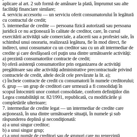
aplicare al art. 2 sub formă de amânare la plată, împrumut sau alte
facilităţi financiare similare;
4. serviciu accesoriu — un serviciu oferit consumatorului în legătură
cu contractul de credit;
5. intermediar de credite — persoana fizică autorizată sau persoana
juridică ce nu acţionează în calitate de creditor, care, în cursul
exercitării activităţii sale comerciale, a afacerii sau a profesiei sale, în
schimbul unui onorariu, realizează legătura, fie în mod direct, fie
indirect, unui consumator cu un creditor sau cu un alt intermediar de
credite şi care desfăşoară cel puţin una dintre următoarele activităţi:
a) prezintă consumatorilor contracte de credit;
b) oferă asistenţă consumatorilor prin organizarea de activităţi
pregătitoare sau alte activităţi administrative precontractuale privind
contractele de credit, altele decât cele prevăzute la lit. a);
c) încheie contracte de credit cu consumatorii în numele creditorului;
6. grup — un grup de creditori care urmează a fi consolidaţi în
scopul întocmirii unor conturi consolidate, conform definiţiilor din
Legea contabilităţii nr. 82/1991, republicată, cu modificările şi
completările ulterioare;
7. intermediar de credite legat — un intermediar de credite care
acţionează, în una dintre următoarele situaţii, în numele şi sub
răspunderea deplină şi necondiţionată:
a) a unui singur creditor;
b) a unui singur grup;
c) a unui număr de creditori sau de grupuri care nu reprezintă