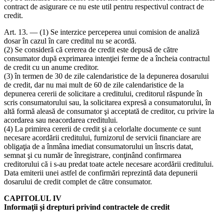
contract de asigurare ce nu este util pentru respectivul contract de
credit.
Art. 13. — (1) Se interzice perceperea unui comision de analiză
dosar în cazul în care creditul nu se acordă.
(2) Se consideră că cererea de credit este depusă de către
consumator după exprimarea intenţiei ferme de a încheia contractul
de credit cu un anume creditor.
(3) în termen de 30 de zile calendaristice de la depunerea dosarului
de credit, dar nu mai mult de 60 de zile calendaristice de la
depunerea cererii de solicitare a creditului, creditorul răspunde în
scris consumatorului sau, la solicitarea expresă a consumatorului, în
altă formă aleasă de consumator şi acceptată de creditor, cu privire la
acordarea sau neacordarea creditului.
(4) La primirea cererii de credit şi a celorlalte documente ce sunt
necesare acordării creditului, furnizorul de servicii financiare are
obligaţia de a înmâna imediat consumatorului un înscris datat,
semnat şi cu număr de înregistrare, conţinând confirmarea
creditorului că i s-au predat toate actele necesare acordării creditului.
Data emiterii unei astfel de confirmări reprezintă data depunerii
dosarului de credit complet de către consumator.
CAPITOLUL IV
Informaţii şi drepturi privind contractele de credit