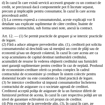
d) în cazul în care există servicii accesorii grupate cu un contract de
credit, se precizează dacă componentele pot fi încetate separat,
precum şi implicaţiile pentru consumator, în cazul în care acesta
procedează astfel.
(3) La cererea expresă a consumatorului, aceste explicaţii vor fi
detaliate sau explicate suplimentar de către creditor, înainte de
semnarea contractului, sub forma unei note, anexă la contract.
Art. 12. — (1) Se permit practicile de grupare şi se interzic practicile
de legare.
(2) Fără a aduce atingere prevederilor alin. (1), creditorii pot solicita
consumatorului să deschidă sau să menţină un cont de plăţi sau de
economii şi/sau un depozit colateral, în cazul în care acesta are ca
scop acumularea de capital destinat rambursării creditului,
acumulării de resurse în vederea obţinerii creditului sau furnizării
unei garanţii suplimentare pentru creditor în caz de neplată. Produsul
de economisire-creditare oferit ca produs complex în cadrul
contractului de economisire şi creditare în sistem colectiv pentru
domeniul locativ nu este considerat ca fiind practică de legare.
(3) Se interzice creditorilor să impună consumatorilor încheierea
contractului de asigurare cu o societate agreată de creditori.
Creditorul acceptă poliţa de asigurare de la un furnizor diferit de
furnizorul preferat de acesta, în cazul în care respectiva poliţă are un
nivel de garantare echivalent cu cel propus de creditor.
(4) Prin excepţie de la prevederile alin. (3), în cazul în care, pe