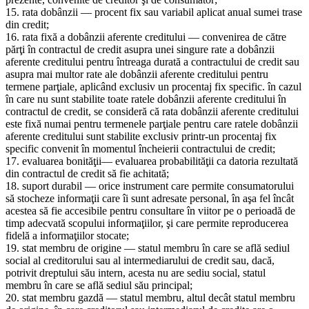
15. rata dobânzii — procent fix sau variabil aplicat anual sumei trase
din credit;
16. rata fixă a dobânzii aferente creditului — convenirea de către
părţi în contractul de credit asupra unei singure rate a dobânzii
aferente creditului pentru întreaga durată a contractului de credit sau
asupra mai multor rate ale dobânzii aferente creditului pentru
termene parţiale, aplicând exclusiv un procentaj fix specific. în cazul
în care nu sunt stabilite toate ratele dobânzii aferente creditului în
contractul de credit, se consideră că rata dobânzii aferente creditului
este fixă numai pentru termenele parţiale pentru care ratele dobânzii
aferente creditului sunt stabilite exclusiv printr-un procentaj fix
specific convenit în momentul încheierii contractului de credit;
17. evaluarea bonităţii— evaluarea probabilităţii ca datoria rezultată
din contractul de credit să fie achitată;
18. suport durabil — orice instrument care permite consumatorului
să stocheze informaţii care îi sunt adresate personal, în aşa fel încât
acestea să fie accesibile pentru consultare în viitor pe o perioadă de
timp adecvată scopului informaţiilor, şi care permite reproducerea
fidelă a informaţiilor stocate;
19. stat membru de origine — statul membru în care se află sediul
social al creditorului sau al intermediarului de credit sau, dacă,
potrivit dreptului său intern, acesta nu are sediu social, statul
membru în care se află sediul său principal;
20. stat membru gazdă — statul membru, altul decât statul membru