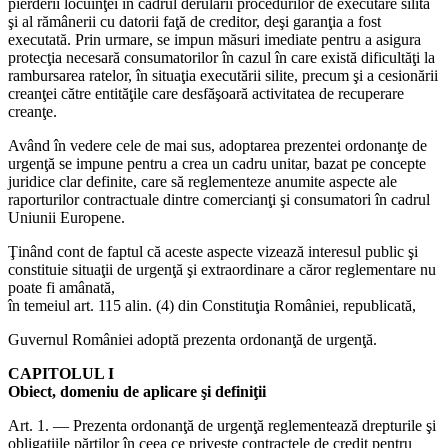
pierderii locuinţei în cadrul derulării procedurilor de executare silită
şi al rămânerii cu datorii faţă de creditor, deşi garanţia a fost
executată. Prin urmare, se impun măsuri imediate pentru a asigura
protecţia necesară consumatorilor în cazul în care există dificultăţi la
rambursarea ratelor, în situaţia executării silite, precum şi a cesionării
creanţei către entităţile care desfăşoară activitatea de recuperare
creanţe.
Având în vedere cele de mai sus, adoptarea prezentei ordonanţe de
urgenţă se impune pentru a crea un cadru unitar, bazat pe concepte
juridice clar definite, care să reglementeze anumite aspecte ale
raporturilor contractuale dintre comercianţi şi consumatori în cadrul
Uniunii Europene.
Ţinând cont de faptul că aceste aspecte vizează interesul public şi
constituie situaţii de urgenţă şi extraordinare a căror reglementare nu
poate fi amânată,
în temeiul art. 115 alin. (4) din Constituţia României, republicată,
Guvernul României adoptă prezenta ordonanţă de urgenţă.
CAPITOLUL I
Obiect, domeniu de aplicare şi definiţii
Art. 1. — Prezenta ordonanţă de urgenţă reglementează drepturile şi
obligaţiile părţilor în ceea ce priveşte contractele de credit pentru