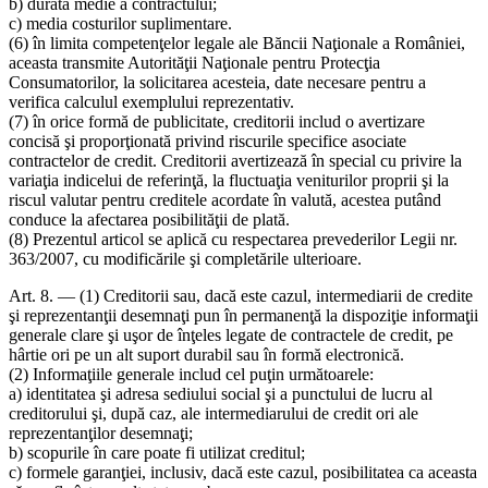
b) durata medie a contractului;
c) media costurilor suplimentare.
(6) în limita competenţelor legale ale Băncii Naţionale a României,
aceasta transmite Autorităţii Naţionale pentru Protecţia
Consumatorilor, la solicitarea acesteia, date necesare pentru a
verifica calculul exemplului reprezentativ.
(7) în orice formă de publicitate, creditorii includ o avertizare
concisă şi proporţionată privind riscurile specifice asociate
contractelor de credit. Creditorii avertizează în special cu privire la
variaţia indicelui de referinţă, la fluctuaţia veniturilor proprii şi la
riscul valutar pentru creditele acordate în valută, acestea putând
conduce la afectarea posibilităţii de plată.
(8) Prezentul articol se aplică cu respectarea prevederilor Legii nr.
363/2007, cu modificările şi completările ulterioare.
Art. 8. — (1) Creditorii sau, dacă este cazul, intermediarii de credite
şi reprezentanţii desemnaţi pun în permanenţă la dispoziţie informaţii
generale clare şi uşor de înţeles legate de contractele de credit, pe
hârtie ori pe un alt suport durabil sau în formă electronică.
(2) Informaţiile generale includ cel puţin următoarele:
a) identitatea şi adresa sediului social şi a punctului de lucru al
creditorului şi, după caz, ale intermediarului de credit ori ale
reprezentanţilor desemnaţi;
b) scopurile în care poate fi utilizat creditul;
c) formele garanţiei, inclusiv, dacă este cazul, posibilitatea ca aceasta