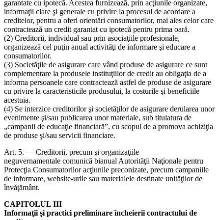
garantate cu ipotecă. Acestea furnizează, prin acţiunile organizate,
informaţii clare şi generale cu privire la procesul de acordare a
creditelor, pentru a oferi orientări consumatorilor, mai ales celor care
contractează un credit garantat cu ipotecă pentru prima oară.
(2) Creditorii, individual sau prin asociaţiile profesionale,
organizează cel puţin anual activităţi de informare şi educare a
consumatorilor.
(3) Societăţile de asigurare care vând produse de asigurare ce sunt
complementare la produsele instituţiilor de credit au obligaţia de a
informa persoanele care contractează astfel de produse de asigurare
cu privire la caracteristicile produsului, la costurile şi beneficiile
acestuia.
(4) Se interzice creditorilor şi societăţilor de asigurare derularea unor
evenimente şi/sau publicarea unor materiale, sub titulatura de
„campanii de educaţie financiară”, cu scopul de a promova achiziţia
de produse şi/sau servicii financiare.
Art. 5. — Creditorii, precum şi organizaţiile
neguvernamentale comunică bianual Autorităţii Naţionale pentru
Protecţia Consumatorilor acţiunile preconizate, precum campaniile
de informare, website-urile sau materialele destinate unităţilor de
învăţământ.
CAPITOLUL III
Informaţii şi practici preliminare încheierii contractului de