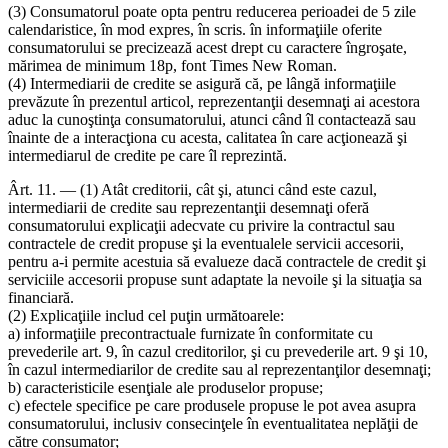
(3) Consumatorul poate opta pentru reducerea perioadei de 5 zile
calendaristice, în mod expres, în scris. în informaţiile oferite
consumatorului se precizează acest drept cu caractere îngroşate,
mărimea de minimum 18p, font Times New Roman.
(4) Intermediarii de credite se asigură că, pe lângă informaţiile
prevăzute în prezentul articol, reprezentanţii desemnaţi ai acestora
aduc la cunoştinţa consumatorului, atunci când îl contactează sau
înainte de a interacţiona cu acesta, calitatea în care acţionează şi
intermediarul de credite pe care îl reprezintă.
Ârt. 11. — (1) Atât creditorii, cât şi, atunci când este cazul,
intermediarii de credite sau reprezentanţii desemnaţi oferă
consumatorului explicaţii adecvate cu privire la contractul sau
contractele de credit propuse şi la eventualele servicii accesorii,
pentru a-i permite acestuia să evalueze dacă contractele de credit şi
serviciile accesorii propuse sunt adaptate la nevoile şi la situaţia sa
financiară.
(2) Explicaţiile includ cel puţin următoarele:
a) informaţiile precontractuale furnizate în conformitate cu
prevederile art. 9, în cazul creditorilor, şi cu prevederile art. 9 şi 10,
în cazul intermediarilor de credite sau al reprezentanţilor desemnaţi;
b) caracteristicile esenţiale ale produselor propuse;
c) efectele specifice pe care produsele propuse le pot avea asupra
consumatorului, inclusiv consecinţele în eventualitatea neplăţii de
către consumator;