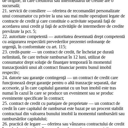
de origine, în care creditorul sau intermediarul de credite are o
sucursală;
21. servicii de consiliere — oferirea de recomandări personalizate
unui consumator cu privire la una sau mai multe operaţiuni legate de
contracte de credit şi care constituie o activitate separată faţă de
acordarea unui credit şi faţă de activităţile de intermediere de credite
prevăzute la pct. 5;
22. autoritate competentă — autoritatea desemnată drept competentă
cu asigurarea respectării prevederilor prezentei ordonanţe de
urgenţă, în conformitate cu art. 115;
23. credit-punte — un contract de credit, fie încheiat pe durată
nelimitată, fie care trebuie rambursat în 12 luni, utilizat de
consumator drept soluţie de finanţare temporară în momentul
tranzacţionării unui alt contract financiar pentru bunul imobil
respectiv;
24. datorie sau garanţie contingenţă — un contract de credit care
funcţionează drept garanţie pentru o altă tranzacţie separată, dar
accesorie, şi în care capitalul garantat cu un bun imobil este tras
numai în cazul în care se produce un eveniment sau se produc
evenimente specificate în contract;
25. contract de credit cu partajare de proprietate — un contract de
credit în care capitalul de rambursat este bazat pe un procent stabilit
contractual din valoarea bunului imobil la momentul rambursării sau
rambursărilor capitalului;
26. practică de legare — oferirea sau vânzarea contractului de credit