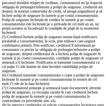
parcursul derulării relaţiei de creditare, consumatorul nu îşi respectă
obligaţia de prelungire/reînnoire a poliţei de asigurare, creditorul are
dreptul, în temeiul contractului de credit, să aleagă asigurătorul şi să
încheie poliţa de asigurare în numele şi pe costul consumatorului.
Poliţa de asigurare încheiată de creditor în numele şi pe costul
consumatorului este încheiată pe o perioadă de cel mult un an, iar
preţul acesteia se încadrează în condiţiile de piaţă de la momentul
încheierii.
(5) Creditorul încheie poliţa de asigurare numai după notificarea
prealabilă a consumatorului, în scris, prin mijloace care asigură
confirmarea primirii. Prin notificare, creditorul îl informează pe
consumator cu privire la: obligaţia de prelungire/reînnoire a poliţei
de asigurare, dreptul creditorului de a încheia poliţa de asigurare în
numele şi pe costul consumatorului, condiţiile poliţei de asigurare ce
urmează a fi încheiate. Notificarea se transmite consumatorului cu
cel puţin 15 zile înainte de data încetării valabilităţii poliţei de
asigurare.
(6) Creditorul transmite consumatorului o copie a poliţei de asigurare
încheiate în numele şi pe costul consumatorului în termen de cel
mult 15 zile de la data încheierii.
(7) Consumatorul primeşte şi semnează toate documentele aferente
poliţei de asigurare, cu excepţia cazului în care creditorul încheie
poliţa de asigurare în numele şi pe costul consumatorului în
conformitate cu prevederile alin. (4).
(8) Se interzice creditorilor să solicite consumatorilor încheierea unui