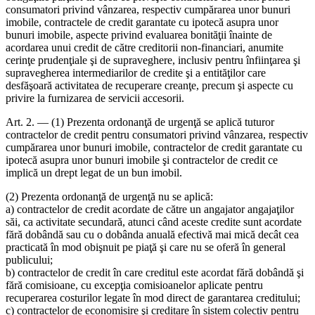
consumatori privind vânzarea, respectiv cumpărarea unor bunuri
imobile, contractele de credit garantate cu ipotecă asupra unor
bunuri imobile, aspecte privind evaluarea bonităţii înainte de
acordarea unui credit de către creditorii non-financiari, anumite
cerinţe prudenţiale şi de supraveghere, inclusiv pentru înfiinţarea şi
supravegherea intermediarilor de credite şi a entităţilor care
desfăşoară activitatea de recuperare creanţe, precum şi aspecte cu
privire la furnizarea de servicii accesorii.
Art. 2. — (1) Prezenta ordonanţă de urgenţă se aplică tuturor
contractelor de credit pentru consumatori privind vânzarea, respectiv
cumpărarea unor bunuri imobile, contractelor de credit garantate cu
ipotecă asupra unor bunuri imobile şi contractelor de credit ce
implică un drept legat de un bun imobil.
(2) Prezenta ordonanţă de urgenţă nu se aplică:
a) contractelor de credit acordate de către un angajator angajaţilor
săi, ca activitate secundară, atunci când aceste credite sunt acordate
fără dobândă sau cu o dobânda anuală efectivă mai mică decât cea
practicată în mod obişnuit pe piaţă şi care nu se oferă în general
publicului;
b) contractelor de credit în care creditul este acordat fără dobândă şi
fără comisioane, cu excepţia comisioanelor aplicate pentru
recuperarea costurilor legate în mod direct de garantarea creditului;
c) contractelor de economisire şi creditare în sistem colectiv pentru