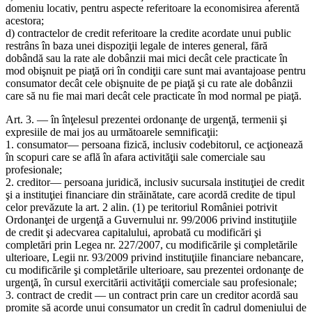
domeniu locativ, pentru aspecte referitoare la economisirea aferentă
acestora;
d) contractelor de credit referitoare la credite acordate unui public
restrâns în baza unei dispoziţii legale de interes general, fără
dobândă sau la rate ale dobânzii mai mici decât cele practicate în
mod obişnuit pe piaţă ori în condiţii care sunt mai avantajoase pentru
consumator decât cele obişnuite de pe piaţă şi cu rate ale dobânzii
care să nu fie mai mari decât cele practicate în mod normal pe piaţă.
Art. 3. — în înţelesul prezentei ordonanţe de urgenţă, termenii şi
expresiile de mai jos au următoarele semnificaţii:
1. consumator— persoana fizică, inclusiv codebitorul, ce acţionează
în scopuri care se află în afara activităţii sale comerciale sau
profesionale;
2. creditor— persoana juridică, inclusiv sucursala instituţiei de credit
şi a instituţiei financiare din străinătate, care acordă credite de tipul
celor prevăzute la art. 2 alin. (1) pe teritoriul României potrivit
Ordonanţei de urgenţă a Guvernului nr. 99/2006 privind instituţiile
de credit şi adecvarea capitalului, aprobată cu modificări şi
completări prin Legea nr. 227/2007, cu modificările şi completările
ulterioare, Legii nr. 93/2009 privind instituţiile financiare nebancare,
cu modificările şi completările ulterioare, sau prezentei ordonanţe de
urgenţă, în cursul exercitării activităţii comerciale sau profesionale;
3. contract de credit — un contract prin care un creditor acordă sau
promite să acorde unui consumator un credit în cadrul domeniului de