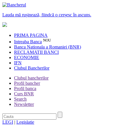
Lauda mă rușinează, fiindcă o cerșesc în ascuns.
PRIMA PAGINA
NOU
Intreaba Banca
Banca Nationala a Romaniei (BNR)
RECLAMATII BANCI
ECONOMIE
IFN
Clubul Bancherilor
Clubul bancherilor
Profil bancher
Profil banca
Curs BNR
Search
Newsletter
LEGI
|
Legislatie