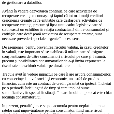
de gestionare a datoriilor.
Având în vedere dezvoltarea continuă pe care activitatea de
recuperare creanţe o cunoaşte şi faptul că tot mai mulţi creditori
cesionează creanţe către entităţile care desfăşoară activitatea de
recuperare creanţe, precum şi lipsa unui cadru legislativ care să
stabilească un echilibru în relaţia contractuală dintre consumatori şi
entităţile care desfăşoară activitatea de recuperare creanţe, sunt
necesare prevederi speciale urgente în acest sens.
De asemenea, pentru prevenirea riscului valutar, în cazul creditelor
în valută, este important să se stabilească măsuri care să asigure
conştientizarea de către consumatori a riscului pe care şi-l asumă,
precum şi posibilitatea consumatorilor de a-şi limita expunerea la
riscul ratei de schimb valutar pe durata creditului.
Trebuie avut în vedere impactul pe care îl are asupra consumatorilor,
cu consecinţe la nivel social şi economic, un astfel de produs
financiar, cum este un contract de credit garantat cu ipotecă, încheiat
pe o perioadă îndelungată de timp şi care implică sume
semnificative, în special în situaţia în care imobilul ipotecat este chiar
locuinţa consumatorului.
In prezent, penalităţile ce se pot acumula pentru neplata la timp a
ratelor sunt împovărătoare pentru consumator, fiind mare riscul