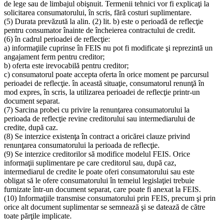
de lege sau de limbajul obişnuit. Termenii tehnici vor fi explicaţi la
solicitarea consumatorului, în scris, fără costuri suplimentare.
(5) Durata prevăzută la alin. (2) lit. b) este o perioadă de reflecţie
pentru consumator înainte de încheierea contractului de credit.
(6) în cadrul perioadei de reflecţie:
a) informaţiile cuprinse în FEIS nu pot fi modificate şi reprezintă un
angajament ferm pentru creditor;
b) oferta este irevocabilă pentru creditor;
c) consumatorul poate accepta oferta în orice moment pe parcursul
perioadei de reflecţie. în această situaţie, consumatorul renunţă în
mod expres, în scris, la utilizarea perioadei de reflecţie printr-un
document separat.
(7) Sarcina probei cu privire la renunţarea consumatorului la
perioada de reflecţie revine creditorului sau intermediarului de
credite, după caz.
(8) Se interzice existenţa în contract a oricărei clauze privind
renunţarea consumatorului la perioada de reflecţie.
(9) Se interzice creditorilor să modifice modelul FEIS. Orice
informaţii suplimentare pe care creditorul sau, după caz,
intermediarul de credite le poate oferi consumatorului sau este
obligat să le ofere consumatorului în temeiul legislaţiei trebuie
furnizate într-un document separat, care poate fi anexat la FEIS.
(10) Informaţiile transmise consumatorului prin FEIS, precum şi prin
orice alt document suplimentar se semnează şi se datează de către
toate părţile implicate.