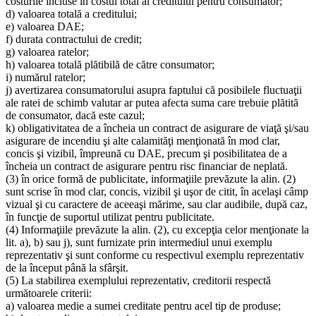
costurile incluse în costul total al creditului pentru consumator;
d) valoarea totală a creditului;
e) valoarea DAE;
f) durata contractului de credit;
g) valoarea ratelor;
h) valoarea totală plătibilă de către consumator;
i) numărul ratelor;
j) avertizarea consumatorului asupra faptului că posibilele fluctuaţii
ale ratei de schimb valutar ar putea afecta suma care trebuie plătită
de consumator, dacă este cazul;
k) obligativitatea de a încheia un contract de asigurare de viaţă şi/sau
asigurare de incendiu şi alte calamităţi menţionată în mod clar,
concis şi vizibil, împreună cu DAE, precum şi posibilitatea de a
încheia un contract de asigurare pentru risc financiar de neplată.
(3) în orice formă de publicitate, informaţiile prevăzute la alin. (2)
sunt scrise în mod clar, concis, vizibil şi uşor de citit, în acelaşi câmp
vizual şi cu caractere de aceeaşi mărime, sau clar audibile, după caz,
în funcţie de suportul utilizat pentru publicitate.
(4) Informaţiile prevăzute la alin. (2), cu excepţia celor menţionate la
lit. a), b) sau j), sunt furnizate prin intermediul unui exemplu
reprezentativ şi sunt conforme cu respectivul exemplu reprezentativ
de la început până la sfârşit.
(5) La stabilirea exemplului reprezentativ, creditorii respectă
următoarele criterii:
a) valoarea medie a sumei creditate pentru acel tip de produse;