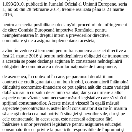
1.093/2010, publicată în Jurnalul Oficial al Uniunii Europene, seria
L, nr. 60 din 28 februarie 2014, trebuie realizată până la 21 martie
2016,
pentru a se evita posibilitatea declanşării procedurii de infringement
de către Comisia Europeană împotriva României, pentru
neimplementarea în dreptul intern a prevederilor directivei
comunitare şi de a asigura implementarea acesteia,
având în vedere că termenul pentru transpunerea acestei directive a
fost 21 martie 2016 şi pentru neîndeplinirea obligaţiei de transpunere
a acesteia se poate declanşa acţiunea în constatarea neîndeplinirii
obligaţiei de comunicare a măsurilor naţionale de transpunere,
de asemenea, în contextul în care, pe parcursul derulării unui
contract de credit garantat cu un bun imobil, consumatorii întâmpină
dificultăţi economico-financiare ce pot apărea atât din cauza variaţiei
dobânzii sau a cursului de schimb valutar, dar şi ca urmare a altor
aspecte neprevăzute, sunt necesare măsuri legislative care să vină în
sprijinul consumatorilor. Aceste măsuri vizează în egală măsură
aspectele precontractuale, astfel încât consumatorul să fie în măsură
să aleagă oferta cea mai potrivită situaţiei şi nevoilor sale, dar şi pe
cele contractuale. în acest sens, este necesară adoptarea fără
întârziere a unor prevederi legislative pentru asigurarea educaţiei
consumatorilor cu privire la practicile responsabile de împrumut şi