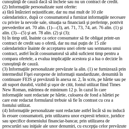
cunoştinţă de cauză dacă să încheie sau nu un contract de credit.
(2) Informaţiile personalizate sunt oferite:
a) fără întârzieri nejustificate, dar nu mai mult de 10 zile
calendaristice, după ce consumatorul a furnizat informaţiile necesare
cu privire la nevoile sale, situaţia sa financiară şi preferinţe, potrivit
prevederilor art. 70 alin. (1)—(3), art. 71, 73, 74, art. 76 alin. (1) şi
alin. (3)—(5) şi art. 78 alin. (2) şi (3);
b) în timp util, înainte ca orice consumator să fie obligat printr-un
contract de credit sau o ofertă, dar nu mai puţin de 15 zile
calendaristice înainte de acceptarea unei oferte sau semnarea unui
contract, astfel încât consumatorul să aibă suficient timp pentru a
compara ofertele, a evalua implicaţiile acestora şi a lua o decizie în
cunoştinţă de cauză.
(3) Informaţiile personalizate prevăzute la alin. (1) se furnizează prin
intermediul Fişei europene de informaţii standardizate, denumită în
continuare FEIS şi prevăzută în anexa nr. 2, în scris, pe hârtie sau pe
alt suport durabil, vizibil şi uşor de citit, fontul utilizat fiind Times
New Roman, mărimea de minimum 12 p. în cazul în care
informaţiile sunt redactate pe hârtie, culoarea de fond a hârtiei pe
care este redactat formularul trebuie să fie în contrast cu cea a
fontului utilizat.
(4) Informaţiile personalizate sunt redactate astfel încât să nu inducă
în eroare consumatorii, prin utilizarea unor expresii tehnice, juridice
sau specifice domeniului financiar-bancar, prin utilizarea de
prescurtări sau iniţiale ale unor denumiri, cu excepţia celor prevăzute