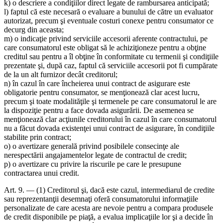
k) o descriere a condiţiilor direct legate de rambursarea anticipată;
l) faptul că este necesară o evaluare a bunului de către un evaluator
autorizat, precum şi eventuale costuri conexe pentru consumator ce
decurg din aceasta;
m) o indicaţie privind serviciile accesorii aferente contractului, pe
care consumatorul este obligat să le achiziţioneze pentru a obţine
creditul sau pentru a îl obţine în conformitate cu termenii şi condiţiile
prezentate şi, după caz, faptul că serviciile accesorii pot fi cumpărate
de la un alt furnizor decât creditorul;
n) în cazul în care încheierea unui contract de asigurare este
obligatorie pentru consumator, se menţionează clar acest lucru,
precum şi toate modalităţile şi termenele pe care consumatorul le are
la dispoziţie pentru a face dovada asigurării. De asemenea se
menţionează clar acţiunile creditorului în cazul în care consumatorul
nu a făcut dovada existenţei unui contract de asigurare, în condiţiile
stabilite prin contract;
o) o avertizare generală privind posibilele consecinţe ale
nerespectării angajamentelor legate de contractul de credit;
p) o avertizare cu privire la riscurile pe care le presupune
contractarea unui credit.
Art. 9. — (1) Creditorul şi, dacă este cazul, intermediarul de credite
sau reprezentanţii desemnaţi oferă consumatorului informaţiile
personalizate de care acesta are nevoie pentru a compara produsele
de credit disponibile pe piaţă, a evalua implicaţiile lor şi a decide în