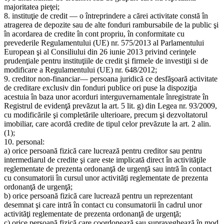
majoritatea pieţei;
8. instituţie de credit — o întreprindere a cărei activitate constă în
atragerea de depozite sau de alte fonduri rambursabile de la public şi
în acordarea de credite în cont propriu, în conformitate cu
prevederile Regulamentului (UE) nr. 575/2013 al Parlamentului
European şi al Consiliului din 26 iunie 2013 privind cerinţele
prudenţiale pentru instituţiile de credit şi firmele de investiţii si de
modificare a Regulamentului (UE) nr. 648/2012;
9. creditor non-financiar— persoana juridică ce desfăşoară activitate
de creditare exclusiv din fonduri publice ori puse la dispoziţia
acestuia în baza unor acorduri interguvernamentale înregistrate în
Registrul de evidenţă prevăzut la art. 5 lit. g) din Legea nr. 93/2009,
cu modificările şi completările ulterioare, precum şi dezvoltatorul
imobiliar, care acordă credite de tipul celor prevăzute la art. 2 alin.
(1);
10. personal:
a) orice persoană fizică care lucrează pentru creditor sau pentru
intermediarul de credite şi care este implicată direct în activităţile
reglementate de prezenta ordonanţă de urgenţă sau intră în contact
cu consumatorii în cursul unor activităţi reglementate de prezenta
ordonanţă de urgenţă;
b) orice persoană fizică care lucrează pentru un reprezentant
desemnat şi care intră în contact cu consumatorii în cadrul unor
activităţi reglementate de prezenta ordonanţă de urgenţă;
c) orice persoană fizică care coordonează sau supraveghează în mod