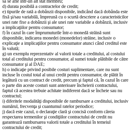
să se afle într-un alt stat membru;
d) durata posibilă a contractelor de credit;
e) tipurile de rată a dobânzii disponibile, indicând dacă dobânda este
fixă şi/sau variabilă, împreună cu o scurtă descriere a caracteristicilor
unei rate fixe a dobânzii şi ale unei rate variabile a dobânzii, inclusiv
a implicaţiilor pentru consumator;
f) în cazul în care împrumuturile într-o monedă străină sunt
disponibile, indicarea monedei (monedelor) străine, inclusiv o
explicaţie a implicaţiilor pentru consumator atunci când creditul este
în valută;
g) un exemplu reprezentativ al valorii totale a creditului, al costului
total al creditului pentru consumator, al sumei totale plătibile de către
consumator şi al DAE;
h) o indicaţie privind posibile costuri suplimentare, care nu sunt
incluse în costul total al unui credit pentru consumator, de plătit în
legătură cu un contract de credit, precum şi faptul că, în cazul în care
o parte din aceste costuri sunt anterioare încheierii contractului,
faptul că acestea trebuie achitate indiferent dacă se încheie sau nu
contractul;
i) diferitele modalităţi disponibile de rambursare a creditului, inclusiv
numărul, frecvenţa şi cuantumul ratelor periodice;
j) dacă este cazul, o declaraţie clară şi concisă conform căreia
respectarea termenilor şi condiţiilor contractului de credit nu
garantează rambursarea valorii totale a creditului în temeiul
contractului de credit;