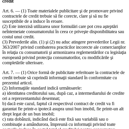
credit
Art. 6. — (1) Toate materialele publicitare şi de promovare privind
contractele de credit trebuie să fie corecte, clare şi să nu fie
susceptibile de a induce în eroare.
(2) Este interzisă utilizarea unor formulări care pot crea aşteptări
neîntemeiate consumatorului în ceea ce priveşte disponibilitatea sau
costul unui credit.
(3) Prevederile alin. (1) şi (2) nu aduc atingere prevederilor Legii nr.
363/2007 privind combaterea practicilor incorecte ale comercianţilor
în relaţia cu consumatorii şi armonizarea reglementărilor cu legislaţia
europeană privind protecţia consumatorilor, cu modificările şi
completările ulterioare.
Art. 7. — (1) Orice formă de publicitate referitoare la contractele de
credit trebuie să cuprindă informaţii standard în conformitate cu
prezentul articol.
(2) Informaţiile standard indică următoarele:
a) identitatea creditorului sau, după caz, a intermediarului de credite
ori a reprezentantului desemnat;
b) dacă este cazul, faptul că respectivul contract de credit va fi
garantat fie printr-o ipotecă asupra unui bun imobil, fie printr-un alt
drept legat de un bun imobil;
c) rata dobânzii, indicând dacă este fixă sau variabilă sau o
combinaţie a amândurora, împreună cu informaţii privind toate