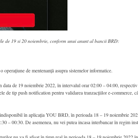
le de 19 si 20 noiembrie, conform unui anunt al bancii BRD:
o operațiune de mentenanță asupra sistemelor informatice.
data de 19 noiembrie 2022, în intervalul orar 02:00 – 04:00, respectiv 
le de tip push notification pentru validarea tranzacțiilor e-commerce, câ
fi indisponibil în aplicația YOU BRD, în perioada 18 – 19 noiembrie 2022
2:30 – 00:30. De asemenea, nu vei putea incasa interbancar în regim ins
ilor nu va fi afișat în timp real în perioada 18 – 19 noiembrie 2022 în 