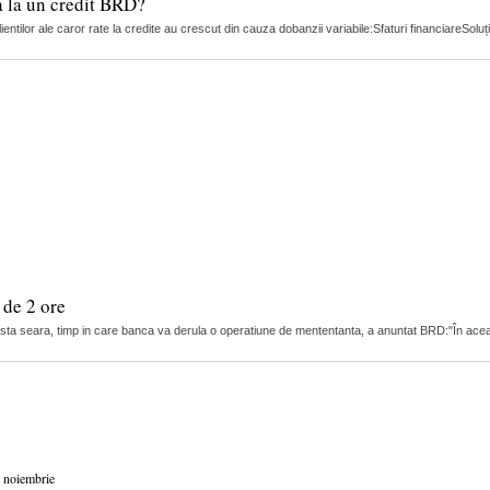
a la un credit BRD?
lientilor ale caror rate la credite au crescut din cauza dobanzii variabile:Sfaturi financiareSoluț
 de 2 ore
easta seara, timp in care banca va derula o operatiune de mententanta, a anuntat BRD:"În acea
 noiembrie