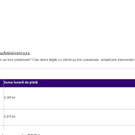
 administreaza
m au fost solutionate? Cate dintre litigiile cu clientii au fost solutionate amiabil prin intermedi