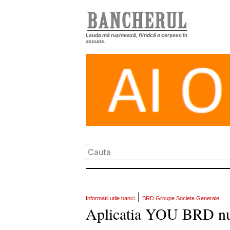
Lauda mă rușinează, fiindcă o cerșesc în
ascuns.
|
Informatii utile banci
BRD Groupe Societe Generale
Aplicatia YOU BRD nu 