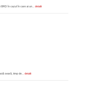
ii BRD în cazul în care ai un...
detalii
stă seară, timp de...
detalii