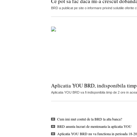
Ce pot sa fac daca mi-a crescut doband
BRD a publicat pe site o informare privind solutiile oferite c
Aplicatia YOU BRD, indisponibila timp
Aplicatia YOU BRD va fi indisponibila timp de 2 ore in ac
Cum imi mut contul de la BRD la alta banca?
BRD anunta lucrari de mentenanta la aplicatia YOU
Aplicatia YOU BRD nu va functiona in perioada 18-20