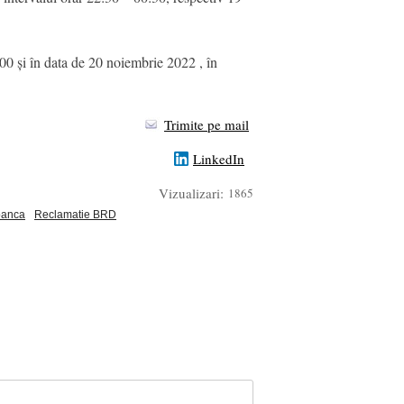
0 și în data de 20 noiembrie 2022 , în
Trimite pe mail
LinkedIn
Vizualizari:
1865
banca
Reclamatie BRD