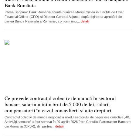
Bank România
Intesa Sanpaolo Bank România anunță numirea Marei Cristea în funcțiile de Chief
Financial Officer (CFO) și Director General Adjunct, după obținerea aprobării din
partea Banca Națională a României, conform unui...
detalii
Ce prevede contractul colectiv de muncă în sectorul
bancar: salariu minim brut de 5.000 de lei, salarii
compensatorii în cazul concedierii și alte drepturi
Contractul colectiv de muncă negociat la nivelul sectorului de negociere colectivă „40.
Activități bancare” a fost semnat în 20 aprilie 2026 între Consiliul Patronatelor Bancare
din România (CPBR), din partea...
detalii