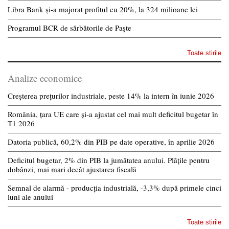
Libra Bank și-a majorat profitul cu 20%, la 324 milioane lei
Programul BCR de sărbătorile de Paște
Toate stirile
Analize economice
Creșterea prețurilor industriale, peste 14% la intern în iunie 2026
România, țara UE care și-a ajustat cel mai mult deficitul bugetar în
T1 2026
Datoria publică, 60,2% din PIB pe date operative, în aprilie 2026
Deficitul bugetar, 2% din PIB la jumătatea anului. Plățile pentru
dobânzi, mai mari decât ajustarea fiscală
Semnal de alarmă - producția industrială, -3,3% după primele cinci
luni ale anului
Toate stirile