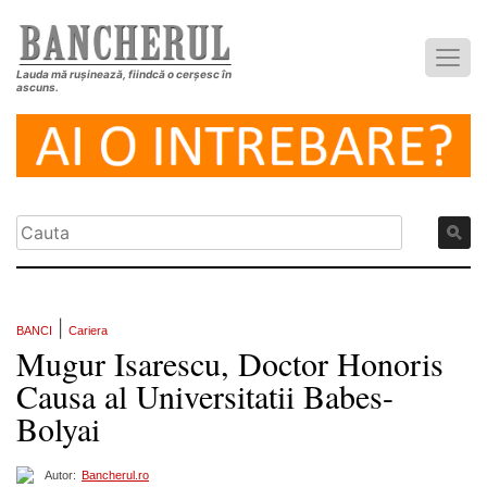
Lauda mă rușinează, fiindcă o cerșesc în
ascuns.
|
BANCI
Cariera
Mugur Isarescu, Doctor Honoris
Causa al Universitatii Babes-
Bolyai
Autor:
Bancherul.ro