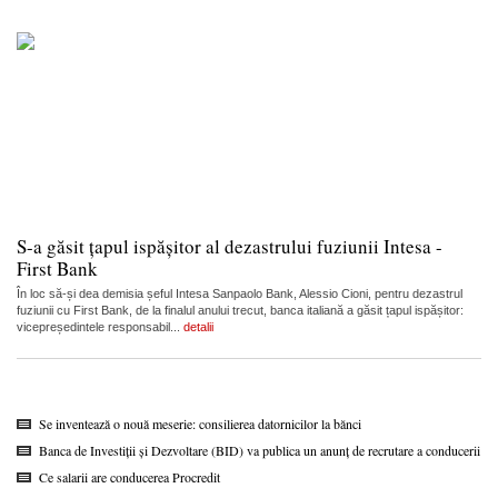
S-a găsit țapul ispășitor al dezastrului fuziunii Intesa -
First Bank
În loc să-și dea demisia șeful Intesa Sanpaolo Bank, Alessio Cioni, pentru dezastrul
fuziunii cu First Bank, de la finalul anului trecut, banca italiană a găsit țapul ispășitor:
vicepreședintele responsabil...
detalii
Se inventează o nouă meserie: consilierea datornicilor la bănci
Banca de Investiții și Dezvoltare (BID) va publica un anunț de recrutare a conducerii
Ce salarii are conducerea Procredit