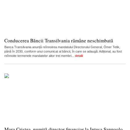
Conducerea Băncii Transilvania rămâne neschimbată
Banca Transilvania anunță reînnoirea mandatului Directorului General, Ömer Tetik,
până în 2030, conform unui comunicat al băncii, în care se adaugă: Adițional, au fost
reînnoite termenele mandatelor altor trei membri...
detalii
Mara Cristea, numită director financiar la Intesa Sanpaolo