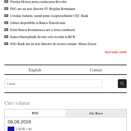
Florina Moisei preia conducerea Revolut
ING are un nou director IT: Bogdan Rotunjanu
Cristian Saitariu, numit prim-vicepresedintele CEC Bank
Joburi disponibile la Banca Transilvania
Exim Banca Romaneasca are o noua conducere
Ioana Gheorghiade devine sefa riscului la BCR
ING Bank are un nou director de resurse umane: Maria Zoicas
Vezi toate stirile
English
Contact
Curs valutar
BNR
Alte Banci
08.08.2026
1 EUR = lei