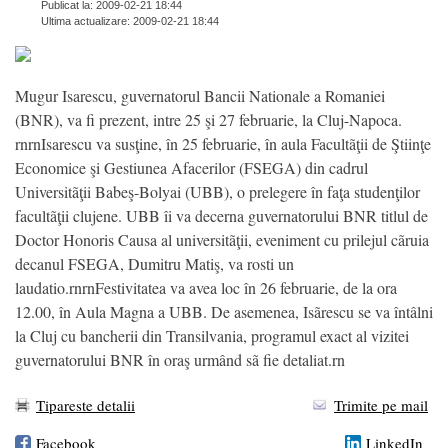
Publicat la: 2009-02-21 18:44
Ultima actualizare: 2009-02-21 18:44
Mugur Isarescu, guvernatorul Bancii Nationale a Romaniei
(BNR), va fi prezent, intre 25 şi 27 februarie, la Cluj-Napoca.
rnrnIsarescu va susţine, în 25 februarie, în aula Facultãţii de Ştiinţe
Economice şi Gestiunea Afacerilor (FSEGA) din cadrul
Universitãţii Babeş-Bolyai (UBB), o prelegere în faţa studenţilor
facultãţii clujene. UBB îi va decerna guvernatorului BNR titlul de
Doctor Honoris Causa al universitãţii, eveniment cu prilejul cãruia
decanul FSEGA, Dumitru Matiş, va rosti un
laudatio.rnrnFestivitatea va avea loc în 26 februarie, de la ora
12.00, în Aula Magna a UBB. De asemenea, Isãrescu se va întâlni
la Cluj cu bancherii din Transilvania, programul exact al vizitei
guvernatorului BNR în oraş urmând sã fie detaliat.rn
Tipareste detalii
Trimite pe mail
Facebook
LinkedIn