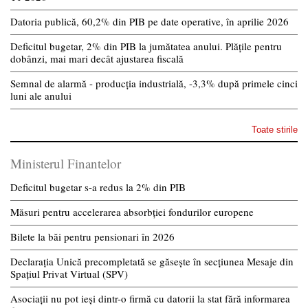
Datoria publică, 60,2% din PIB pe date operative, în aprilie 2026
Deficitul bugetar, 2% din PIB la jumătatea anului. Plățile pentru
dobânzi, mai mari decât ajustarea fiscală
Semnal de alarmă - producția industrială, -3,3% după primele cinci
luni ale anului
Toate stirile
Ministerul Finantelor
Deficitul bugetar s-a redus la 2% din PIB
Măsuri pentru accelerarea absorbției fondurilor europene
Bilete la băi pentru pensionari în 2026
Declarația Unică precompletată se găsește în secțiunea Mesaje din
Spațiul Privat Virtual (SPV)
Asociații nu pot ieși dintr-o firmă cu datorii la stat fără informarea