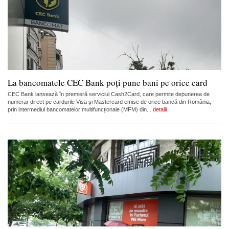
La bancomatele CEC Bank poți pune bani pe orice card
CEC Bank lansează în premieră serviciul Cash2Card, care permite depunerea de
numerar direct pe cardurile Visa și Mastercard emise de orice bancă din România,
prin intermediul bancomatelor multifuncționale (MFM) din...
detalii