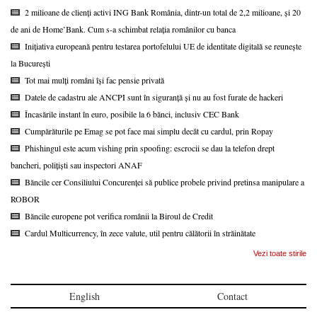
2 milioane de clienți activi ING Bank România, dintr-un total de 2,2 milioane, și 20
de ani de Home’Bank. Cum s-a schimbat relația românilor cu banca
Inițiativa europeană pentru testarea portofelului UE de identitate digitală se reunește
la București
Tot mai mulți români își fac pensie privată
Datele de cadastru ale ANCPI sunt în siguranță și nu au fost furate de hackeri
Încasările instant în euro, posibile la 6 bănci, inclusiv CEC Bank
Cumpărăturile pe Emag se pot face mai simplu decât cu cardul, prin Ropay
Phishingul este acum vishing prin spoofing: escrocii se dau la telefon drept
bancheri, polițiști sau inspectori ANAF
Băncile cer Consiliului Concurenței să publice probele privind pretinsa manipulare a
ROBOR
Băncile europene pot verifica românii la Biroul de Credit
Cardul Multicurrency, în zece valute, util pentru călătorii în străinătate
Vezi toate stirile
English
Contact