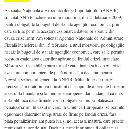
Asociaţia Naţională a Exportatorilor şi Importatorilor (ANEIR) a
solicitat ANAF încheierea unui moratoriu, din 15 februarie 2009,
pentru obligaţiile la bugetul de stat ale agenţilor economici, prin
care să li se permită acestora eşalonarea datoriilor apărute din
cauza crizei.rnrn”Am solicitat Agenţiei Naţionale de Administrare
Fiscală încheierea, din 15 februarie, a unui moratoriu pe obligaţiile
fiscale la bugetul de stat ale agenţilor economici, care să le permită
acestora eşalonarea datoriilor apărute pe fondul crizei financiare.
Măsura va fi valabilă pentru firmele care, înaintea începerii crizei,
aveau un comportament de plată normal”, a declarat, pentru
NewsIn, secretarul general la ANEIR, Mihai Ionescu.rnrnEl a
precizat că moratoriul va fi instituit cu scopul de a permite firmelor
accesul la finanţare şi la fondurile europene, dar a adăugat că nu s-
a stabilit încă dacă firmele vor fi obligate sau nu să plătească
penalizări.rnrn”În cazul în care, în Uniunea Europeană, se permite
eşalonarea datoriilor înregistrate de firme pe fondul crizei, fără
plata penalizărilor, am putea lua şi noi această măsură, care practic
reprezintă ajutor de stat. Dacă nu, firmele ar putea fi obligate să