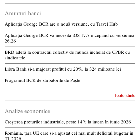
Anunturi banci
Aplicația George BCR are o nouă versiune, cu Travel Hub
Aplicația George BCR va necesita iOS 17.7 începând cu versiunea
26.26
BRD aderă la contractul colectiv de muncă încheiat de CPBR cu
sindicatele
Libra Bank și-a majorat profitul cu 20%, la 324 milioane lei
Programul BCR de sărbătorile de Paște
Toate stirile
Analize economice
Creșterea prețurilor industriale, peste 14% la intern în iunie 2026
România, țara UE care și-a ajustat cel mai mult deficitul bugetar în
T1 2026