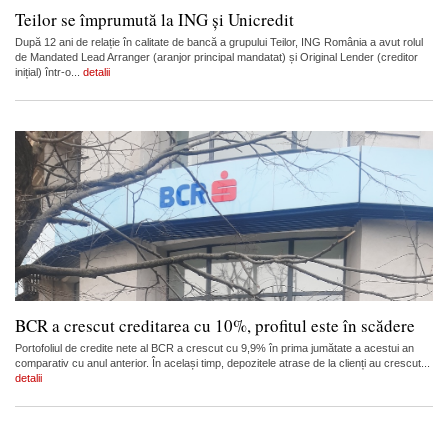
Teilor se împrumută la ING și Unicredit
După 12 ani de relație în calitate de bancă a grupului Teilor, ING România a avut rolul
de Mandated Lead Arranger (aranjor principal mandatat) și Original Lender (creditor
inițial) într-o...
detalii
BCR a crescut creditarea cu 10%, profitul este în scădere
Portofoliul de credite nete al BCR a crescut cu 9,9% în prima jumătate a acestui an
comparativ cu anul anterior. În același timp, depozitele atrase de la clienți au crescut...
detalii