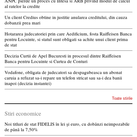
ANPC pierde un proces cu Intesa si ARB privind modul de calcul
al ratelor la credite
Un client Credius obtine in justitie anularea creditului, din cauza
dobanzii prea mari
Hotararea judecatoriei prin care Aedificium, fosta Raiffeisen Banca
pentru Locuinte, si statul sunt obligati sa achite unui client prima
de stat
Decizia Curtii de Apel Bucuresti in procesul dintre Raiffeisen
Banca pentru Locuinte si Curtea de Conturi
Vodafone, obligata de judecatori sa despagubeasca un abonat
caruia a refuzat sa-i repare un telefon stricat sau sa-i dea banii
inapoi (decizia instantei)
Toate stirile
Stiri economice
Noi titluri de stat FIDELIS în lei și euro, cu dobânzi neimpozabile
de pânã la 7,50%