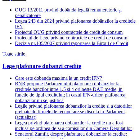
OUG 13/2011 privind dobânda legală remuneratorie și
penalizatoare
Legea 243 din 2024 privind plafonarea dobânzilor la creditele
IFN
Proiectul OUG privind contractele de credit de consum
Proiectul de Lege privind contractele de credit de consum
Decizia nr.105/2007 privind raportarea la Biroul de Credit
Toate stirile
Lege plafonare dobanzi credite
Care este dobanda maxima la un credit IFN?
BNR propune Parlamentului plafonarea dobanzilor la
creditele bancilor intre 1,5 si 4 ori peste DAE medie, in
functie de tipul creditului; in cazul IFN-urilor, plafonarea
dobanzilor nu se justifica
Legile privind plafonarea dobanzilor la credite si a datoriilor
preluate de firmele de recuperare se discuta in Parlament
(actualizat)
Legea privind plafonarea dobanzilor la credite nu a fost
inclusa pe ordinea de zi a comisiilor din Camera Deputatilor
Senatorul Zamfir, despre plafonarea dobanzilor la credite: