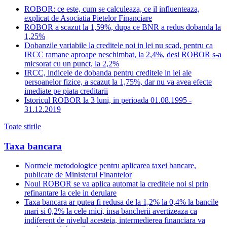
ROBOR: ce este, cum se calculeaza, ce il influenteaza,
explicat de Asociatia Pietelor Financiare
ROBOR a scazut la 1,59%, dupa ce BNR a redus dobanda la
1,25%
Dobanzile variabile la creditele noi in lei nu scad, pentru ca
IRCC ramane aproape neschimbat, la 2,4%, desi ROBOR s-a
micsorat cu un punct, la 2,2%
IRCC, indicele de dobanda pentru creditele in lei ale
persoanelor fizice, a scazut la 1,75%, dar nu va avea efecte
imediate pe piata creditarii
Istoricul ROBOR la 3 luni, in perioada 01.08.1995 -
31.12.2019
Toate stirile
Taxa bancara
Normele metodologice pentru aplicarea taxei bancare,
publicate de Ministerul Finantelor
Noul ROBOR se va aplica automat la creditele noi si prin
refinantare la cele in derulare
Taxa bancara ar putea fi redusa de la 1,2% la 0,4% la bancile
mari si 0,2% la cele mici, insa bancherii avertizeaza ca
indiferent de nivelul acesteia, intermedierea financiara va