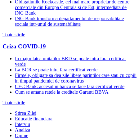
Obligatiunile Rockcastle, cel mai mare proprietar de centre
comerciale din Europa Centrala si de Est, intermediata de
ING Bank
ING Bank transforma departamentul de responsabilitate
sociala intr-unul de sustenabilitate
Toate stirile
Criza COVID-19
In majoritatea unitatilor BRD se poate intra fara certificat
verde
La BCR se poate intra fara certificat verde
Firmele, obligate sa dea zile libere parintilor care stau cu copiii
in timpul pandemiei de coronavirus
CEC Bank: accesul in banca se face fara certificat verde
Cum se amana ratele la creditele Garanti BBVA
Toate stirile
Stirea Zilei
Educatie financiara
Interviu
Analiza
Opinie