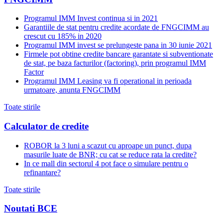
Programul IMM Invest continua si in 2021
Garantiile de stat pentru credite acordate de FNGCIMM au
crescut cu 185% in 2020
Programul IMM invest se prelungeste pana in 30 iunie 2021
Firmele pot obtine credite bancare garantate si subventionate
de stat, pe baza facturilor (factoring), prin programul IMM
Factor
Programul IMM Leasing va fi operational in perioada
urmatoare, anunta FNGCIMM
Toate stirile
Calculator de credite
ROBOR la 3 luni a scazut cu aproape un punct, dupa
masurile luate de BNR; cu cat se reduce rata la credite?
In ce mall din sectorul 4 pot face o simulare pentru o
refinantare?
Toate stirile
Noutati BCE