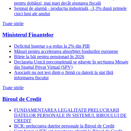
pentru dobânzi, mai mari decât ajustarea fiscală
Semnal de alarmă - producția industrială, -3,3% după primele
cinci luni ale anului
Toate stirile
Ministerul Finantelor
Deficitul bugetar s-a redus la 2% din PIB
Măsuri pentru accelerarea absorbției fondurilor europene
Bilete la băi pentru pensionari în 2026
Declarația Unică precompletată se găsește în secțiunea Mesaje
din Spațiul Privat Virtual (SPV)
Asociații nu pot ieși dintr-o firmă cu datorii la stat fără
informarea fiscului
Toate stirile
Biroul de Credit
FUNDAMENTAREA LEGALITATII PRELUCRARII
DATELOR PERSONALE IN SISTEMUL BIROULUI DE
CREDIT
BCR: prelucrarea datelor personale la Biroul de Credit