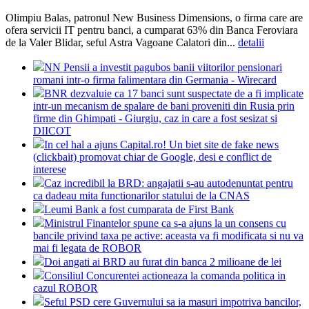
Olimpiu Balas, patronul New Business Dimensions, o firma care are
ofera servicii IT pentru banci, a cumparat 63% din Banca Feroviara
de la Valer Blidar, seful Astra Vagoane Calatori din...
detalii
NN Pensii a investit pagubos banii viitorilor pensionari
romani intr-o firma falimentara din Germania - Wirecard
BNR dezvaluie ca 17 banci sunt suspectate de a fi implicate
intr-un mecanism de spalare de bani proveniti din Rusia prin
firme din Ghimpati - Giurgiu, caz in care a fost sesizat si
DIICOT
In cel hal a ajuns Capital.ro! Un biet site de fake news
(clickbait) promovat chiar de Google, desi e conflict de
interese
Caz incredibil la BRD: angajatii s-au autodenuntat pentru
ca dadeau mita functionarilor statului de la CNAS
Leumi Bank a fost cumparata de First Bank
Ministrul Finantelor spune ca s-a ajuns la un consens cu
bancile privind taxa pe active: aceasta va fi modificata si nu va
mai fi legata de ROBOR
Doi angati ai BRD au furat din banca 2 milioane de lei
Consiliul Concurentei actioneaza la comanda politica in
cazul ROBOR
Seful PSD cere Guvernului sa ia masuri impotriva bancilor,