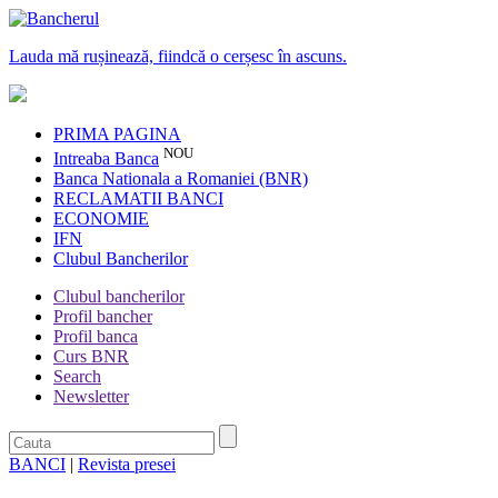
Lauda mă rușinează, fiindcă o cerșesc în ascuns.
PRIMA PAGINA
NOU
Intreaba Banca
Banca Nationala a Romaniei (BNR)
RECLAMATII BANCI
ECONOMIE
IFN
Clubul Bancherilor
Clubul bancherilor
Profil bancher
Profil banca
Curs BNR
Search
Newsletter
BANCI
|
Revista presei