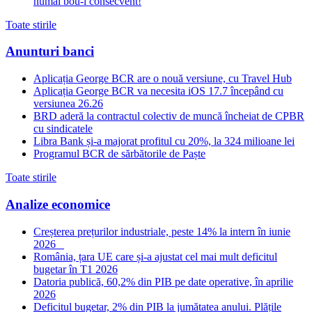
numai bou-i consecvent!
Toate stirile
Anunturi banci
Aplicația George BCR are o nouă versiune, cu Travel Hub
Aplicația George BCR va necesita iOS 17.7 începând cu
versiunea 26.26
BRD aderă la contractul colectiv de muncă încheiat de CPBR
cu sindicatele
Libra Bank și-a majorat profitul cu 20%, la 324 milioane lei
Programul BCR de sărbătorile de Paște
Toate stirile
Analize economice
Creșterea prețurilor industriale, peste 14% la intern în iunie
2026
România, țara UE care și-a ajustat cel mai mult deficitul
bugetar în T1 2026
Datoria publică, 60,2% din PIB pe date operative, în aprilie
2026
Deficitul bugetar, 2% din PIB la jumătatea anului. Plățile