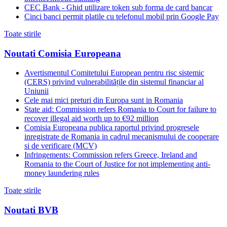
CEC Bank - Ghid utilizare token sub forma de card bancar
Cinci banci permit platile cu telefonul mobil prin Google Pay
Toate stirile
Noutati Comisia Europeana
Avertismentul Comitetului European pentru risc sistemic
(CERS) privind vulnerabilitățile din sistemul financiar al
Uniunii
Cele mai mici preturi din Europa sunt in Romania
State aid: Commission refers Romania to Court for failure to
recover illegal aid worth up to €92 million
Comisia Europeana publica raportul privind progresele
inregistrate de Romania in cadrul mecanismului de cooperare
si de verificare (MCV)
Infringements: Commission refers Greece, Ireland and
Romania to the Court of Justice for not implementing anti-
money laundering rules
Toate stirile
Noutati BVB