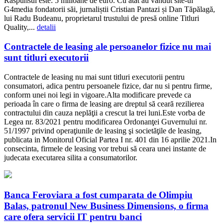
Răspunsul este: 5 milioane de euro. Cu atât au vândut site-ul
G4media fondatorii săi, jurnaliștii Cristian Pantazi și Dan Tăpălagă,
lui Radu Budeanu, proprietarul trustului de presă online Titluri
Quality,...
detalii
Contractele de leasing ale persoanelor fizice nu mai
sunt titluri executorii
Contractele de leasing nu mai sunt titluri executorii pentru
consumatori, adica pentru persoanele fizice, dar nu si pentru firme,
conform unei noi legi in vigoare.Alta modificare prevede ca
perioada în care o firma de leasing are dreptul să ceară rezilierea
contractului din cauza neplăţii a crescut la trei luni.Este vorba de
Legea nr. 83/2021 pentru modificarea Ordonanţei Guvernului nr.
51/1997 privind operaţiunile de leasing şi societăţile de leasing,
publicata in Monitorul Oficial Partea I nr. 401 din 16 aprilie 2021.In
consecinta, firmele de leasing vor trebui să ceara unei instante de
judecata executarea silita a consumatorilor.
Banca Feroviara a fost cumparata de Olimpiu
Balas, patronul New Business Dimensions, o firma
care ofera servicii IT pentru banci