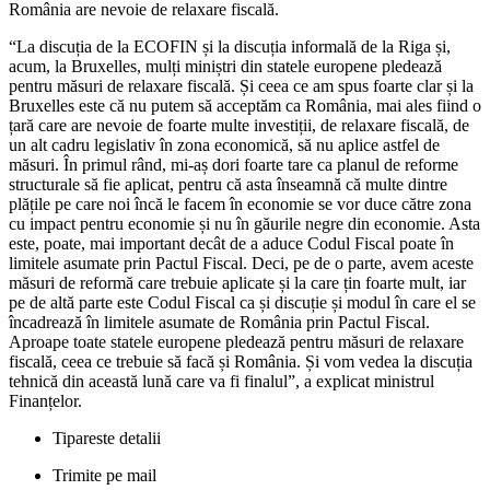
România are nevoie de relaxare fiscală.
“La discuția de la ECOFIN și la discuția informală de la Riga și,
acum, la Bruxelles, mulți miniștri din statele europene pledează
pentru măsuri de relaxare fiscală. Și ceea ce am spus foarte clar și la
Bruxelles este că nu putem să acceptăm ca România, mai ales fiind o
țară care are nevoie de foarte multe investiții, de relaxare fiscală, de
un alt cadru legislativ în zona economică, să nu aplice astfel de
măsuri. În primul rând, mi-aș dori foarte tare ca planul de reforme
structurale să fie aplicat, pentru că asta înseamnă că multe dintre
plățile pe care noi încă le facem în economie se vor duce către zona
cu impact pentru economie și nu în găurile negre din economie. Asta
este, poate, mai important decât de a aduce Codul Fiscal poate în
limitele asumate prin Pactul Fiscal. Deci, pe de o parte, avem aceste
măsuri de reformă care trebuie aplicate și la care țin foarte mult, iar
pe de altă parte este Codul Fiscal ca și discuție și modul în care el se
încadrează în limitele asumate de România prin Pactul Fiscal.
Aproape toate statele europene pledează pentru măsuri de relaxare
fiscală, ceea ce trebuie să facă și România. Și vom vedea la discuția
tehnică din această lună care va fi finalul”, a explicat ministrul
Finanțelor.
Tipareste detalii
Trimite pe mail