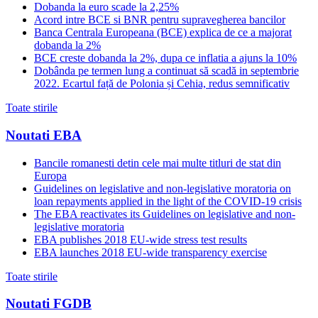
Dobanda la euro scade la 2,25%
Acord intre BCE si BNR pentru supravegherea bancilor
Banca Centrala Europeana (BCE) explica de ce a majorat
dobanda la 2%
BCE creste dobanda la 2%, dupa ce inflatia a ajuns la 10%
Dobânda pe termen lung a continuat să scadă in septembrie
2022. Ecartul față de Polonia și Cehia, redus semnificativ
Toate stirile
Noutati EBA
Bancile romanesti detin cele mai multe titluri de stat din
Europa
Guidelines on legislative and non-legislative moratoria on
loan repayments applied in the light of the COVID-19 crisis
The EBA reactivates its Guidelines on legislative and non-
legislative moratoria
EBA publishes 2018 EU-wide stress test results
EBA launches 2018 EU-wide transparency exercise
Toate stirile
Noutati FGDB