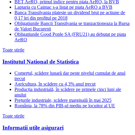
BET AeRO, primul indice pentru piata AeRO, la BVB
Laptaria cu Caimac s-a listat pe piata AeRO a BVB
Banca Transilvania plateste un dividend brut pe actiune de
0,17 lei din profitul pe 2018
Obligatiunile Bancii Transilvania se tranzactioneaza la Bursa
de Valori Bucuresti
Obligatiunile Good Pople SA (FRU21) au debutat pe piata
AeRO
Toate stirile
Institutul National de Statistica
Comerțul, scădere lunară dar peste nivelul cumulat de anul
trecut
Agricultura, în scădere cu 4,3% anul trecut
Producția industrială, în scădere pe primele cinci luni ale
anului
Prețurile industriale, scădere marginală în mai 2025
România, la 78% din PIB-ul mediu pe locuitor al UE
Toate stirile
Informatii utile asigurari