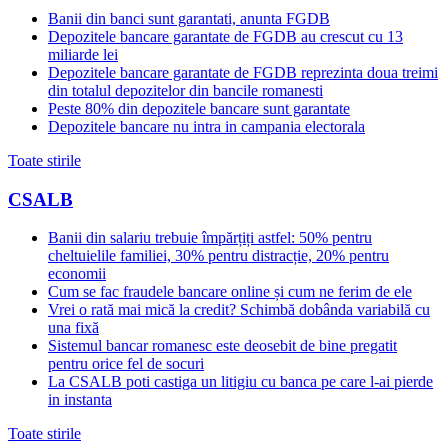
Banii din banci sunt garantati, anunta FGDB
Depozitele bancare garantate de FGDB au crescut cu 13
miliarde lei
Depozitele bancare garantate de FGDB reprezinta doua treimi
din totalul depozitelor din bancile romanesti
Peste 80% din depozitele bancare sunt garantate
Depozitele bancare nu intra in campania electorala
Toate stirile
CSALB
Banii din salariu trebuie împărțiți astfel: 50% pentru
cheltuielile familiei, 30% pentru distracție, 20% pentru
economii
Cum se fac fraudele bancare online și cum ne ferim de ele
Vrei o rată mai mică la credit? Schimbă dobânda variabilă cu
una fixă
Sistemul bancar romanesc este deosebit de bine pregatit
pentru orice fel de socuri
La CSALB poti castiga un litigiu cu banca pe care l-ai pierde
in instanta
Toate stirile