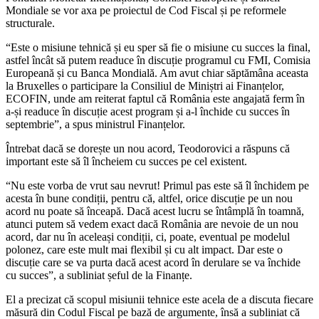
Mondiale se vor axa pe proiectul de Cod Fiscal și pe reformele
structurale.
“Este o misiune tehnică și eu sper să fie o misiune cu succes la final,
astfel încât să putem readuce în discuție programul cu FMI, Comisia
Europeană și cu Banca Mondială. Am avut chiar săptămâna aceasta
la Bruxelles o participare la Consiliul de Miniștri ai Finanțelor,
ECOFIN, unde am reiterat faptul că România este angajată ferm în
a-și readuce în discuție acest program și a-l închide cu succes în
septembrie”, a spus ministrul Finanțelor.
Întrebat dacă se dorește un nou acord, Teodorovici a răspuns că
important este să îl încheiem cu succes pe cel existent.
“Nu este vorba de vrut sau nevrut! Primul pas este să îl închidem pe
acesta în bune condiții, pentru că, altfel, orice discuție pe un nou
acord nu poate să înceapă. Dacă acest lucru se întâmplă în toamnă,
atunci putem să vedem exact dacă România are nevoie de un nou
acord, dar nu în aceleași condiții, ci, poate, eventual pe modelul
polonez, care este mult mai flexibil și cu alt impact. Dar este o
discuție care se va purta dacă acest acord în derulare se va închide
cu succes”, a subliniat șeful de la Finanțe.
El a precizat că scopul misiunii tehnice este acela de a discuta fiecare
măsură din Codul Fiscal pe bază de argumente, însă a subliniat că