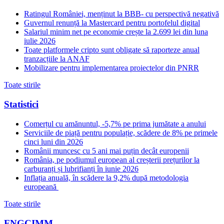
Ratingul României, menținut la BBB- cu perspectivă negativă
Guvernul renunță la Mastercard pentru portofelul digital
Salariul minim net pe economie crește la 2.699 lei din luna
iulie 2026
Toate platformele cripto sunt obligate să raporteze anual
tranzacțiile la ANAF
Mobilizare pentru implementarea proiectelor din PNRR
Toate stirile
Statistici
Comerțul cu amănuntul, -5,7% pe prima jumătate a anului
Serviciile de piață pentru populație, scădere de 8% pe primele
cinci luni din 2026
Românii muncesc cu 5 ani mai puțin decât europenii
România, pe podiumul european al creșterii prețurilor la
carburanți și lubrifianți în iunie 2026
Inflația anuală, în scădere la 9,2% după metodologia
europeană
Toate stirile
FNGCIMM