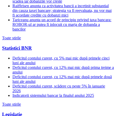
scadea iar dobanzile vor creste
Raiffeisen anunta ca activitatea bancii a incetinit substantial
din cauza taxei bancare; strategia va fi reevaluata, nu vor mai
fi acordate credite cu dobanzi mici
Tariceanu anunta un acord de principiu privind taxa bancara:
ROBOR-ul ar putea fi inlocuit cu marja de dobanda a
bancilor
Toate stirile
Statistici BNR
Deficitul contului curent, cu 5% mai mic după primele cinci
luni ale anului
Deficitul contului curent, cu 12% mai mic după prima treime a
anului
Deficitul contului curent, cu 12% mai mic după primele două
luni ale anului
Deficitul contului curent, scădere cu peste 5% în ianuarie
2026
Indicatorii sistemului bancar la finalul anului 2025
Toate stirile
Legislatie