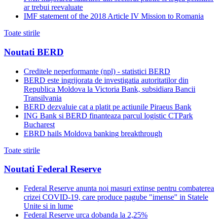
ar trebui reevaluate
IMF statement of the 2018 Article IV Mission to Romania
Toate stirile
Noutati BERD
Creditele neperformante (npl) - statistici BERD
BERD este ingrijorata de investigatia autoritatilor din
Republica Moldova la Victoria Bank, subsidiara Bancii
Transilvania
BERD dezvaluie cat a platit pe actiunile Piraeus Bank
ING Bank si BERD finanteaza parcul logistic CTPark
Bucharest
EBRD hails Moldova banking breakthrough
Toate stirile
Noutati Federal Reserve
Federal Reserve anunta noi masuri extinse pentru combaterea
crizei COVID-19, care produce pagube "imense" in Statele
Unite si in lume
Federal Reserve urca dobanda la 2,25%