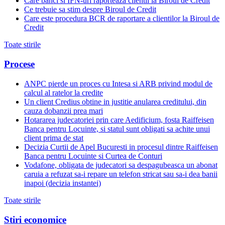
Care banci si IFN-uri raporteaza clientii la Biroul de Credit
Ce trebuie sa stim despre Biroul de Credit
Care este procedura BCR de raportare a clientilor la Biroul de
Credit
Toate stirile
Procese
ANPC pierde un proces cu Intesa si ARB privind modul de
calcul al ratelor la credite
Un client Credius obtine in justitie anularea creditului, din
cauza dobanzii prea mari
Hotararea judecatoriei prin care Aedificium, fosta Raiffeisen
Banca pentru Locuinte, si statul sunt obligati sa achite unui
client prima de stat
Decizia Curtii de Apel Bucuresti in procesul dintre Raiffeisen
Banca pentru Locuinte si Curtea de Conturi
Vodafone, obligata de judecatori sa despagubeasca un abonat
caruia a refuzat sa-i repare un telefon stricat sau sa-i dea banii
inapoi (decizia instantei)
Toate stirile
Stiri economice