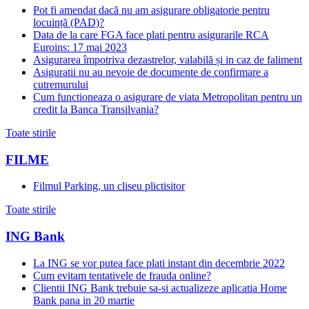
Pot fi amendat dacă nu am asigurare obligatorie pentru
locuință (PAD)?
Data de la care FGA face plati pentru asigurarile RCA
Euroins: 17 mai 2023
Asigurarea împotriva dezastrelor, valabilă și in caz de faliment
Asiguratii nu au nevoie de documente de confirmare a
cutremurului
Cum functioneaza o asigurare de viata Metropolitan pentru un
credit la Banca Transilvania?
Toate stirile
FILME
Filmul Parking, un cliseu plictisitor
Toate stirile
ING Bank
La ING se vor putea face plati instant din decembrie 2022
Cum evitam tentativele de frauda online?
Clientii ING Bank trebuie sa-si actualizeze aplicatia Home
Bank pana in 20 martie