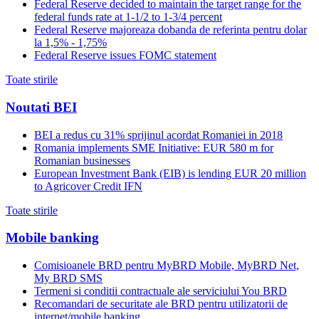
Federal Reserve decided to maintain the target range for the
federal funds rate at 1-1/2 to 1-3/4 percent
Federal Reserve majoreaza dobanda de referinta pentru dolar
la 1,5% - 1,75%
Federal Reserve issues FOMC statement
Toate stirile
Noutati BEI
BEI a redus cu 31% sprijinul acordat Romaniei in 2018
Romania implements SME Initiative: EUR 580 m for
Romanian businesses
European Investment Bank (EIB) is lending EUR 20 million
to Agricover Credit IFN
Toate stirile
Mobile banking
Comisioanele BRD pentru MyBRD Mobile, MyBRD Net,
My BRD SMS
Termeni si conditii contractuale ale serviciului You BRD
Recomandari de securitate ale BRD pentru utilizatorii de
internet/mobile banking