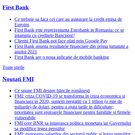
First Bank
Ce trebuie sa faca cei care au asigurare la credit emisa de
Euroins
First Bank este reprezentanta Eurobank in Romania: ce se
intampla cu creditele Bancpost?
Clientii First Bank pot face plati prin Google Pay
First Bank anunta rezultatele financiare din prima jumatate a
anului 2021
First Bank are o noua aplicatie de mobile banking
Toate stirile
Noutati FMI
Ce spune FMI despre băncile românești
FMI: criza COVID-19 se transforma in criza economica si
financiara in 2020, suntem pregatiti cu 1 trilion (o mie de
miliarde) de dolari, pentru a ajuta tarile in dificultate;
prioritatea sunt ajutoarele financiare pentru familiile si firmele
vulnerabile
FMI cere BNR sa intareasca politica monetara iar Guvernului
sa modifice legea pensiilor
FMI: majorarea salariilor din sectorul public si legea pensiilor