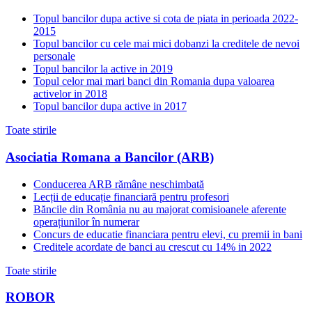
Topul bancilor dupa active si cota de piata in perioada 2022-
2015
Topul bancilor cu cele mai mici dobanzi la creditele de nevoi
personale
Topul bancilor la active in 2019
Topul celor mai mari banci din Romania dupa valoarea
activelor in 2018
Topul bancilor dupa active in 2017
Toate stirile
Asociatia Romana a Bancilor (ARB)
Conducerea ARB rămâne neschimbată
Lecții de educație financiară pentru profesori
Băncile din România nu au majorat comisioanele aferente
operațiunilor în numerar
Concurs de educatie financiara pentru elevi, cu premii in bani
Creditele acordate de banci au crescut cu 14% in 2022
Toate stirile
ROBOR