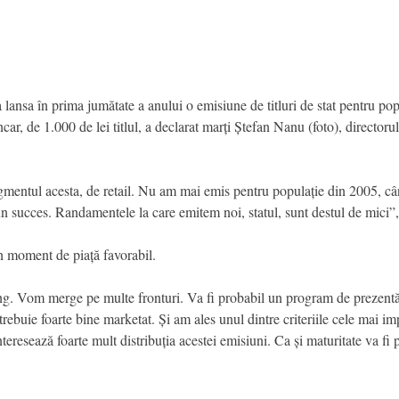
ansa în prima jumătate a anului o emisiune de titluri de stat pentru popula
r, de 1.000 de lei titlul, a declarat marți Ștefan Nanu (foto), directoru
gmentul acesta, de retail. Nu am mai emis pentru populație din 2005, câ
un succes. Randamentele la care emitem noi, statul, sunt destul de mici”,
n moment de piață favorabil.
ng. Vom merge pe multe fronturi. Va fi probabil un program de prezentări 
trebuie foarte bine marketat. Și am ales unul dintre criteriile cele mai im
nteresează foarte mult distribuția acestei emisiuni. Ca și maturitate va fi 