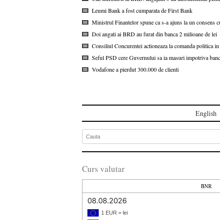
Leumi Bank a fost cumparata de First Bank
Ministrul Finantelor spune ca s-a ajuns la un consens c
Doi angati ai BRD au furat din banca 2 milioane de lei
Consiliul Concurentei actioneaza la comanda politica
Seful PSD cere Guvernului sa ia masuri impotriva bancilo
Vodafone a pierdut 300.000 de clienti
English
Curs valutar
BNR
08.08.2026
1 EUR = lei