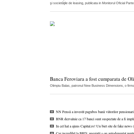
şi societăţile de leasing, publicata in Monitorul Oficial Par
Banca Feroviara a fost cumparata de Oli
Olimpiu Balas, patronul New Business Dimensions, o firma c
NN Pensii a investit pagubos banii viitorilor pensionar
BNR dezvaluie ca 17 banci sunt suspectate de a fi impli
In cel hal a ajuns Capital.ro! Un biet site de fake news 
Caz incredibil la BRD: angajatii s-au autodenuntat pent