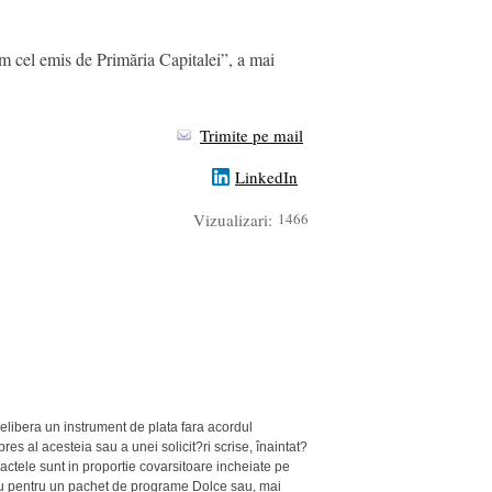
m cel emis de Primăria Capitalei”, a mai
Trimite pe mail
LinkedIn
Vizualizari:
1466
elibera un instrument de plata fara acordul
res al acesteia sau a unei solicit?ri scrise, înaintat?
ractele sunt in proportie covarsitoare incheiate pe
tau pentru un pachet de programe Dolce sau, mai