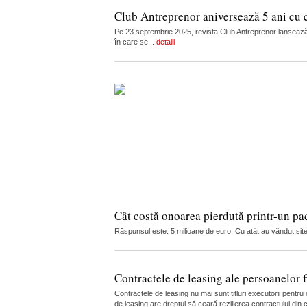
Club Antreprenor aniversează 5 ani cu 
Pe 23 septembrie 2025, revista Club Antreprenor lansează 
în care se...
detalii
Cât costă onoarea pierdută printr-un pa
Răspunsul este: 5 milioane de euro. Cu atât au vândut site-u
Contractele de leasing ale persoanelor fi
Contractele de leasing nu mai sunt titluri executorii pentr
de leasing are dreptul să ceară rezilierea contractului din