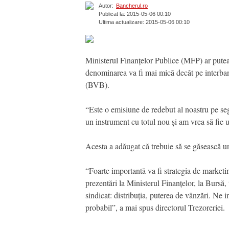
Autor:
Bancherul.ro
Publicat la: 2015-05-06 00:10
Ultima actualizare: 2015-05-06 00:10
Ministerul Finanțelor Publice (MFP) ar putea l
denominarea va fi mai mică decât pe interbanca
(BVB).
“Este o emisiune de redebut al noastru pe se
un instrument cu totul nou și am vrea să fie 
Acesta a adăugat că trebuie să se găsească u
“Foarte importantă va fi strategia de marketi
prezentări la Ministerul Finanțelor, la Bursă, 
sindicat: distribuția, puterea de vânzări. Ne i
probabil”, a mai spus directorul Trezoreriei.