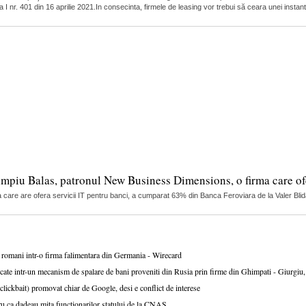
tea I nr. 401 din 16 aprilie 2021.In consecinta, firmele de leasing vor trebui să ceara unei insta
mpiu Balas, patronul New Business Dimensions, o firma care ofe
are are ofera servicii IT pentru banci, a cumparat 63% din Banca Feroviara de la Valer Blida
i romani intr-o firma falimentara din Germania - Wirecard
cate intr-un mecanism de spalare de bani proveniti din Rusia prin firme din Ghimpati - Giurgiu, 
(clickbait) promovat chiar de Google, desi e conflict de interese
ru ca dadeau mita functionarilor statului de la CNAS