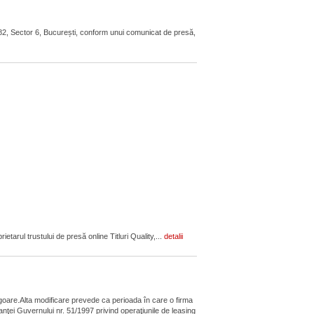
 82, Sector 6, București, conform unui comunicat de presă,
tarul trustului de presă online Titluri Quality,...
detalii
vigoare.Alta modificare prevede ca perioada în care o firma
anţei Guvernului nr. 51/1997 privind operaţiunile de leasing