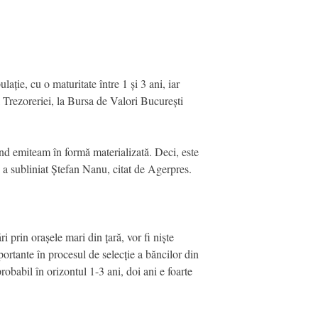
ție, cu o maturitate între 1 și 3 ani, iar
l Trezoreriei, la Bursa de Valori București
nd emiteam în formă materializată. Deci, este
 a subliniat Ștefan Nanu, citat de Agerpres.
prin orașele mari din țară, vor fi niște
portante în procesul de selecție a băncilor din
probabil în orizontul 1-3 ani, doi ani e foarte