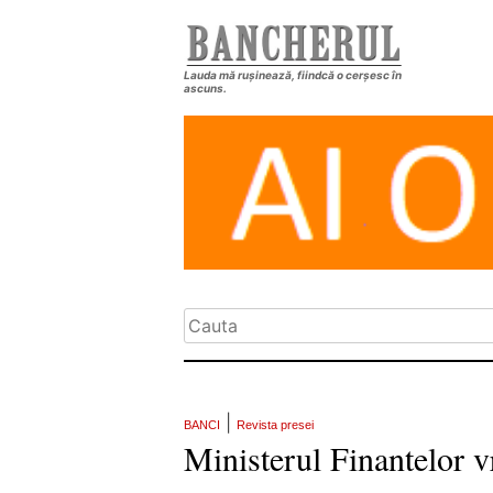
Lauda mă rușinează, fiindcă o cerșesc în
ascuns.
|
BANCI
Revista presei
Ministerul Finantelor vr