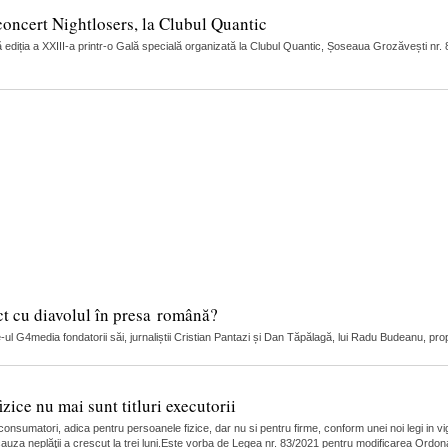
concert Nightlosers, la Clubul Quantic
ediția a XXIII-a printr-o Gală specială organizată la Clubul Quantic, Șoseaua Grozăvești nr.
ct cu diavolul în presa română?
l G4media fondatorii săi, jurnaliștii Cristian Pantazi și Dan Tăpălagă, lui Radu Budeanu, proprie
zice nu mai sunt titluri executorii
u consumatori, adica pentru persoanele fizice, dar nu si pentru firme, conform unei noi legi in 
 cauza neplăţii a crescut la trei luni.Este vorba de Legea nr. 83/2021 pentru modificarea Ordon