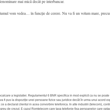
denominare mai mică decât pe interbancar.
 volumul vom vedea… în funcție de cerere. Nu va fi un volum mare, precu
ncalcare a legislatiei. Regulamentul 6 BNR specifica in mod explicit ca nu se poate 
va fi pus la dispoziție unei persoane fizice sau juridice decât în urma unui acord exp
e a declarat clientul in acea convorbire telefonica. In alte industrii (telecom), cont
i greu de crezut. E cazul Romtelecom care taxa telefonie fixa persoanelor care op