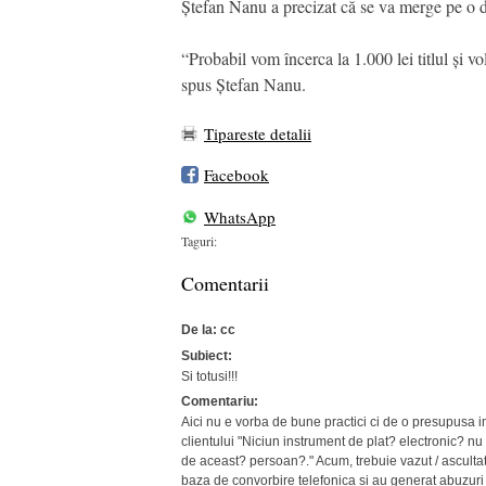
Ștefan Nanu a precizat că se va merge pe o 
“Probabil vom încerca la 1.000 lei titlul și
spus Ștefan Nanu.
Tipareste detalii
Facebook
WhatsApp
Taguri:
Comentarii
De la: cc
Subiect:
Si totusi!!!
Comentariu:
Aici nu e vorba de bune practici ci de o presupusa i
clientului "Niciun instrument de plat? electronic? nu 
de aceast? persoan?." Acum, trebuie vazut / ascultat c
baza de convorbire telefonica si au generat abuzur