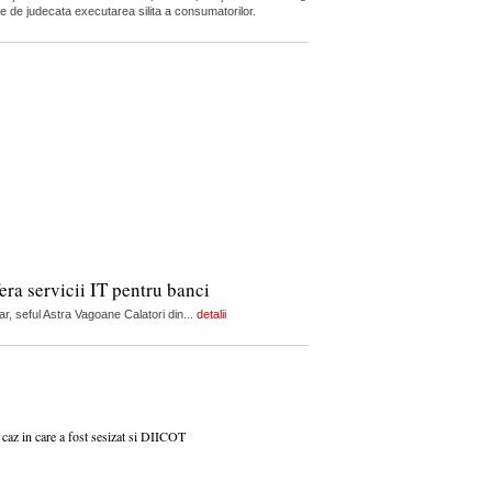
nte de judecata executarea silita a consumatorilor.
ra servicii IT pentru banci
r, seful Astra Vagoane Calatori din...
detalii
caz in care a fost sesizat si DIICOT