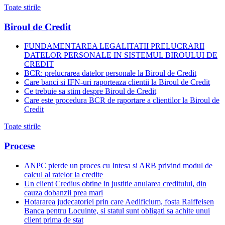
Toate stirile
Biroul de Credit
FUNDAMENTAREA LEGALITATII PRELUCRARII
DATELOR PERSONALE IN SISTEMUL BIROULUI DE
CREDIT
BCR: prelucrarea datelor personale la Biroul de Credit
Care banci si IFN-uri raporteaza clientii la Biroul de Credit
Ce trebuie sa stim despre Biroul de Credit
Care este procedura BCR de raportare a clientilor la Biroul de
Credit
Toate stirile
Procese
ANPC pierde un proces cu Intesa si ARB privind modul de
calcul al ratelor la credite
Un client Credius obtine in justitie anularea creditului, din
cauza dobanzii prea mari
Hotararea judecatoriei prin care Aedificium, fosta Raiffeisen
Banca pentru Locuinte, si statul sunt obligati sa achite unui
client prima de stat