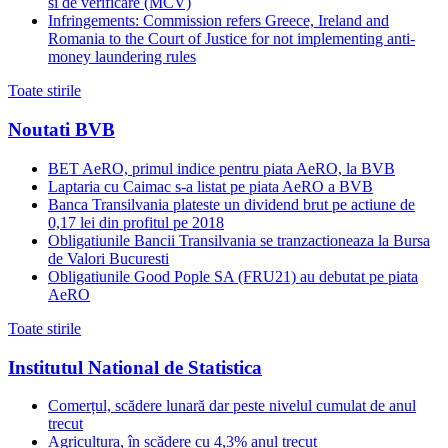
si de verificare (MCV)
Infringements: Commission refers Greece, Ireland and
Romania to the Court of Justice for not implementing anti-
money laundering rules
Toate stirile
Noutati BVB
BET AeRO, primul indice pentru piata AeRO, la BVB
Laptaria cu Caimac s-a listat pe piata AeRO a BVB
Banca Transilvania plateste un dividend brut pe actiune de
0,17 lei din profitul pe 2018
Obligatiunile Bancii Transilvania se tranzactioneaza la Bursa
de Valori Bucuresti
Obligatiunile Good Pople SA (FRU21) au debutat pe piata
AeRO
Toate stirile
Institutul National de Statistica
Comerțul, scădere lunară dar peste nivelul cumulat de anul
trecut
Agricultura, în scădere cu 4,3% anul trecut