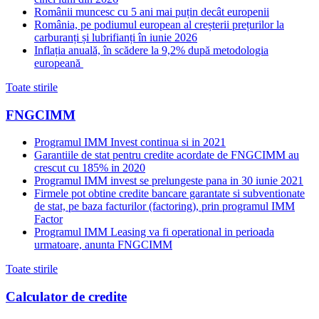
Românii muncesc cu 5 ani mai puțin decât europenii
România, pe podiumul european al creșterii prețurilor la
carburanți și lubrifianți în iunie 2026
Inflația anuală, în scădere la 9,2% după metodologia
europeană
Toate stirile
FNGCIMM
Programul IMM Invest continua si in 2021
Garantiile de stat pentru credite acordate de FNGCIMM au
crescut cu 185% in 2020
Programul IMM invest se prelungeste pana in 30 iunie 2021
Firmele pot obtine credite bancare garantate si subventionate
de stat, pe baza facturilor (factoring), prin programul IMM
Factor
Programul IMM Leasing va fi operational in perioada
urmatoare, anunta FNGCIMM
Toate stirile
Calculator de credite