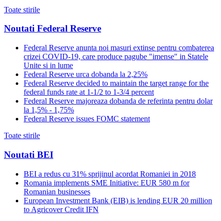
Toate stirile
Noutati Federal Reserve
Federal Reserve anunta noi masuri extinse pentru combaterea
crizei COVID-19, care produce pagube "imense" in Statele
Unite si in lume
Federal Reserve urca dobanda la 2,25%
Federal Reserve decided to maintain the target range for the
federal funds rate at 1-1/2 to 1-3/4 percent
Federal Reserve majoreaza dobanda de referinta pentru dolar
la 1,5% - 1,75%
Federal Reserve issues FOMC statement
Toate stirile
Noutati BEI
BEI a redus cu 31% sprijinul acordat Romaniei in 2018
Romania implements SME Initiative: EUR 580 m for
Romanian businesses
European Investment Bank (EIB) is lending EUR 20 million
to Agricover Credit IFN