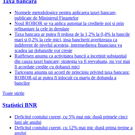
Taxa bancara
Normele metodologice pentru aplicarea taxei bancare,
publicate de Ministerul Finantelor
Noul ROBOR se va aplica automat la creditele noi si prin
refinantare la cele in derulare
Taxa bancara ar putea fi redusa de la 1,2% la 0,4% la bancile
mari si 0,2% la cele mici, insa bancherii avertizeaza ca
indiferent de nivelul acesteia, intermedierea financiara va
scadea iar dobanzile vor creste
Raiffeisen anunta ca activitatea bancii a incetinit substantial
din cauza taxei bancare; strategia va fi reevaluata, nu vor mai
fi acordate credite cu dobanzi mici
Tariceanu anunta un acord de principiu privind taxa bancara:
ROBOR-ul ar putea fi inlocuit cu marja de dobanda a
bancilor
Toate stirile
Statistici BNR
Deficitul contului curent, cu 5% mai mic după primele cinci
luni ale anului
Deficitul contului curent, cu 12% mai mic după prima treime a
anului