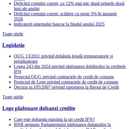
Deficitul contului curent, cu 12% mai mic după primele două
luni ale anului
Deficitul contului curent, scădere cu peste 5% în ianuarie
2026
Indicatorii sistemului bancar la finalul anului 2025
Toate stirile
Legislatie
OUG 13/2011 privind dobânda legală remuneratorie și
penalizatoare
Legea 243 din 2024 privind plafonarea dobânzilor la creditele
IFN
Proiectul OUG privind contractele de credit de consum
Proiectul de Lege privind contractele de credit de consum
Decizia nr.105/2007 privind raportarea la Biroul de Credit
Toate stirile
Lege plafonare dobanzi credite
Care este dobanda maxima la un credit IFN?
BNR propune Parlamentului plafonarea dobanzilor la