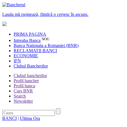
Lauda mă rușinează, fiindcă o cerșesc în ascuns.
PRIMA PAGINA
NOU
Intreaba Banca
Banca Nationala a Romaniei (BNR)
RECLAMATII BANCI
ECONOMIE
IFN
Clubul Bancherilor
Clubul bancherilor
Profil bancher
Profil banca
Curs BNR
Search
Newsletter
BANCI
|
Ultima Ora