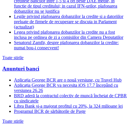
creditele bancilor intre 1,5 si 4 ori peste DAE medie, in
functie de tipul creditului; in cazul IFN-urilor, plafonarea
dobanzilor nu se justifica
Legile privind plafonarea dobanzilor la credite si a datoriilor
preluate de firmele de recuperare se discuta in Parlament
(actualizat)
Legea privind plafonarea dobanzilor la credite nu a fost
inclusa pe ordinea de zi a comisiilor din Camera Deputatilor
Senatorul Zamfir, despre plafonarea dobanzilor la credite:
numai bou-i consecvent!
Toate stirile
Anunturi banci
Aplicația George BCR are o nouă versiune, cu Travel Hub
Aplicația George BCR va necesita iOS 17.7 începând cu
versiunea 26.26
BRD aderă la contractul colectiv de muncă încheiat de CPBR
cu sindicatele
Libra Bank și-a majorat profitul cu 20%, la 324 milioane lei
Programul BCR de sărbătorile de Paște
Toate stirile