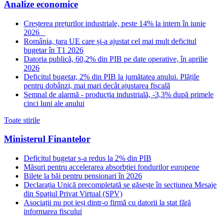
Analize economice
Creșterea prețurilor industriale, peste 14% la intern în iunie
2026
România, țara UE care și-a ajustat cel mai mult deficitul
bugetar în T1 2026
Datoria publică, 60,2% din PIB pe date operative, în aprilie
2026
Deficitul bugetar, 2% din PIB la jumătatea anului. Plățile
pentru dobânzi, mai mari decât ajustarea fiscală
Semnal de alarmă - producția industrială, -3,3% după primele
cinci luni ale anului
Toate stirile
Ministerul Finantelor
Deficitul bugetar s-a redus la 2% din PIB
Măsuri pentru accelerarea absorbției fondurilor europene
Bilete la băi pentru pensionari în 2026
Declarația Unică precompletată se găsește în secțiunea Mesaje
din Spațiul Privat Virtual (SPV)
Asociații nu pot ieși dintr-o firmă cu datorii la stat fără
informarea fiscului