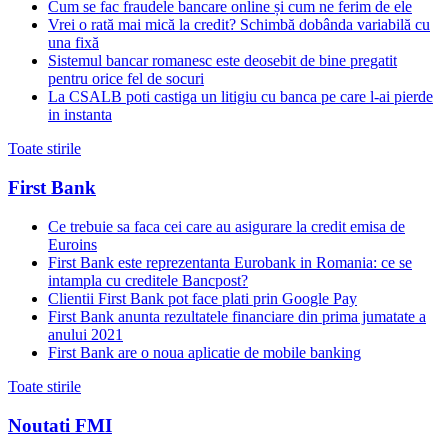
Cum se fac fraudele bancare online și cum ne ferim de ele
Vrei o rată mai mică la credit? Schimbă dobânda variabilă cu
una fixă
Sistemul bancar romanesc este deosebit de bine pregatit
pentru orice fel de socuri
La CSALB poti castiga un litigiu cu banca pe care l-ai pierde
in instanta
Toate stirile
First Bank
Ce trebuie sa faca cei care au asigurare la credit emisa de
Euroins
First Bank este reprezentanta Eurobank in Romania: ce se
intampla cu creditele Bancpost?
Clientii First Bank pot face plati prin Google Pay
First Bank anunta rezultatele financiare din prima jumatate a
anului 2021
First Bank are o noua aplicatie de mobile banking
Toate stirile
Noutati FMI