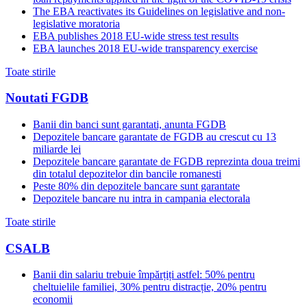
The EBA reactivates its Guidelines on legislative and non-
legislative moratoria
EBA publishes 2018 EU-wide stress test results
EBA launches 2018 EU-wide transparency exercise
Toate stirile
Noutati FGDB
Banii din banci sunt garantati, anunta FGDB
Depozitele bancare garantate de FGDB au crescut cu 13
miliarde lei
Depozitele bancare garantate de FGDB reprezinta doua treimi
din totalul depozitelor din bancile romanesti
Peste 80% din depozitele bancare sunt garantate
Depozitele bancare nu intra in campania electorala
Toate stirile
CSALB
Banii din salariu trebuie împărțiți astfel: 50% pentru
cheltuielile familiei, 30% pentru distracție, 20% pentru
economii