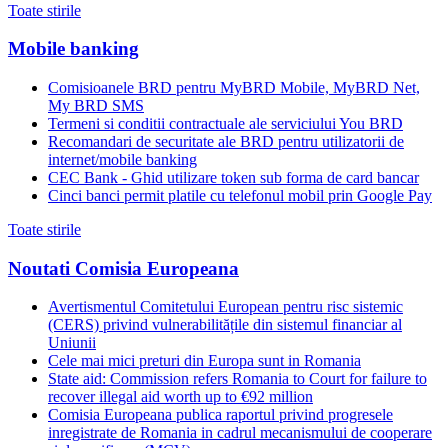
Toate stirile
Mobile banking
Comisioanele BRD pentru MyBRD Mobile, MyBRD Net,
My BRD SMS
Termeni si conditii contractuale ale serviciului You BRD
Recomandari de securitate ale BRD pentru utilizatorii de
internet/mobile banking
CEC Bank - Ghid utilizare token sub forma de card bancar
Cinci banci permit platile cu telefonul mobil prin Google Pay
Toate stirile
Noutati Comisia Europeana
Avertismentul Comitetului European pentru risc sistemic
(CERS) privind vulnerabilitățile din sistemul financiar al
Uniunii
Cele mai mici preturi din Europa sunt in Romania
State aid: Commission refers Romania to Court for failure to
recover illegal aid worth up to €92 million
Comisia Europeana publica raportul privind progresele
inregistrate de Romania in cadrul mecanismului de cooperare