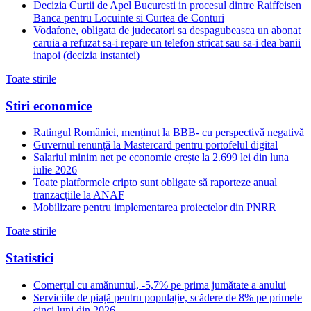
Decizia Curtii de Apel Bucuresti in procesul dintre Raiffeisen
Banca pentru Locuinte si Curtea de Conturi
Vodafone, obligata de judecatori sa despagubeasca un abonat
caruia a refuzat sa-i repare un telefon stricat sau sa-i dea banii
inapoi (decizia instantei)
Toate stirile
Stiri economice
Ratingul României, menținut la BBB- cu perspectivă negativă
Guvernul renunță la Mastercard pentru portofelul digital
Salariul minim net pe economie crește la 2.699 lei din luna
iulie 2026
Toate platformele cripto sunt obligate să raporteze anual
tranzacțiile la ANAF
Mobilizare pentru implementarea proiectelor din PNRR
Toate stirile
Statistici
Comerțul cu amănuntul, -5,7% pe prima jumătate a anului
Serviciile de piață pentru populație, scădere de 8% pe primele
cinci luni din 2026