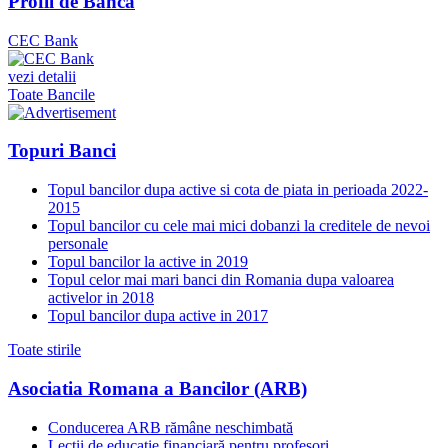
Profil de Banca
CEC Bank
vezi detalii
Toate Bancile
Topuri Banci
Topul bancilor dupa active si cota de piata in perioada 2022-
2015
Topul bancilor cu cele mai mici dobanzi la creditele de nevoi
personale
Topul bancilor la active in 2019
Topul celor mai mari banci din Romania dupa valoarea
activelor in 2018
Topul bancilor dupa active in 2017
Toate stirile
Asociatia Romana a Bancilor (ARB)
Conducerea ARB rămâne neschimbată
Lecții de educație financiară pentru profesori