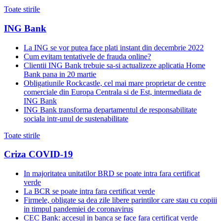
Toate stirile
ING Bank
La ING se vor putea face plati instant din decembrie 2022
Cum evitam tentativele de frauda online?
Clientii ING Bank trebuie sa-si actualizeze aplicatia Home
Bank pana in 20 martie
Obligatiunile Rockcastle, cel mai mare proprietar de centre
comerciale din Europa Centrala si de Est, intermediata de
ING Bank
ING Bank transforma departamentul de responsabilitate
sociala intr-unul de sustenabilitate
Toate stirile
Criza COVID-19
In majoritatea unitatilor BRD se poate intra fara certificat
verde
La BCR se poate intra fara certificat verde
Firmele, obligate sa dea zile libere parintilor care stau cu copiii
in timpul pandemiei de coronavirus
CEC Bank: accesul in banca se face fara certificat verde