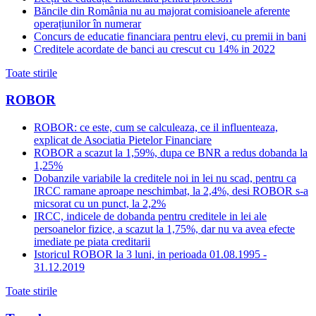
Băncile din România nu au majorat comisioanele aferente
operațiunilor în numerar
Concurs de educatie financiara pentru elevi, cu premii in bani
Creditele acordate de banci au crescut cu 14% in 2022
Toate stirile
ROBOR
ROBOR: ce este, cum se calculeaza, ce il influenteaza,
explicat de Asociatia Pietelor Financiare
ROBOR a scazut la 1,59%, dupa ce BNR a redus dobanda la
1,25%
Dobanzile variabile la creditele noi in lei nu scad, pentru ca
IRCC ramane aproape neschimbat, la 2,4%, desi ROBOR s-a
micsorat cu un punct, la 2,2%
IRCC, indicele de dobanda pentru creditele in lei ale
persoanelor fizice, a scazut la 1,75%, dar nu va avea efecte
imediate pe piata creditarii
Istoricul ROBOR la 3 luni, in perioada 01.08.1995 -
31.12.2019
Toate stirile