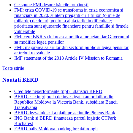
Ce spune FMI despre băncile românești
FMI: criza COVID-19 se transforma in criza economica si
financiara in 2020, suntem pregatiti cu 1 trilion (o mie de
miliarde) de dolari, pentru a ajuta tarile in dificultate;
prioritatea sunt ajutoarele financiare pentru familiile si firmele
vulnerabile
FMI cere BNR sa intareasca politica monetara iar Guvernului
sa modifice legea pensiilor
FMI: majorarea salariilor din sectorul public si legea pensiilor
ar trebui reevaluate
IMF statement of the 2018 Article IV Mission to Romania
Toate stirile
Noutati BERD
Creditele neperformante (npl) - statistici BERD
BERD este ingrijorata de investigatia autoritatilor din
Republica Moldova la Victoria Bank, subsidiara Bancii
Transilvania
BERD dezvaluie cat a platit pe actiunile Piraeus Bank
ING Bank si BERD finanteaza parcul logistic CTPark
Bucharest
EBRD hails Moldova banking breakthrough