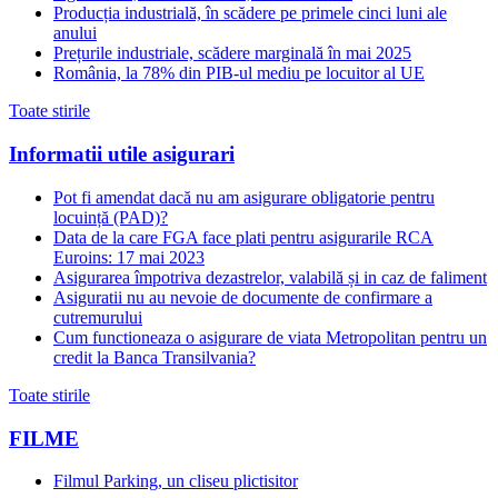
Producția industrială, în scădere pe primele cinci luni ale
anului
Prețurile industriale, scădere marginală în mai 2025
România, la 78% din PIB-ul mediu pe locuitor al UE
Toate stirile
Informatii utile asigurari
Pot fi amendat dacă nu am asigurare obligatorie pentru
locuință (PAD)?
Data de la care FGA face plati pentru asigurarile RCA
Euroins: 17 mai 2023
Asigurarea împotriva dezastrelor, valabilă și in caz de faliment
Asiguratii nu au nevoie de documente de confirmare a
cutremurului
Cum functioneaza o asigurare de viata Metropolitan pentru un
credit la Banca Transilvania?
Toate stirile
FILME
Filmul Parking, un cliseu plictisitor