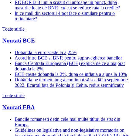
ROBOR la 3 luni a scazut cu aproape un punct, dupa
masurile luate de BNR; cu cat se reduce rata la credite?
In ce mall din sectorul 4 pot face o simulare pentru o
refinantare?
Toate stirile
Noutati BCE
Dobanda la euro scade la 2,25%
Acord intre BCE si BNR pentru supravegherea bancilor
Banca Centrala Europeana (BCE) explica de ce a majorat
dobanda la 2%
BCE creste dobanda la 2%, dupa ce inflatia a ajuns la 10%
Dobânda pe termen lung a continuat să scadă in septembrie
2022. Ecartul față de Polonia și Cehia, redus semnificativ
Toate stirile
Noutati EBA
Bancile romanesti detin cele mai multe titluri de stat din
Europa
Guidelines on legislative and non-legislative moratoria on
loan repayments applied in the light of the COVID-19 crisis