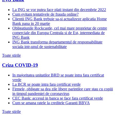
La ING se vor putea face plati instant din decembrie 2022
Cum evitam tentativele de frauda online?
Clientii ING Bank trebuie sa-si actualizeze aplicatia Home
Bank pana in 20 martie
Obligatiunile Rockcastle, cel mai mare proprietar de centre
comerciale din Europa Centrala si de Est, intermediata de
ING Bank
ING Bank transforma departamentul de responsabilitate
sociala intr-unul de sustenabilitate
Toate stirile
Criza COVID-19
In majoritatea unitatilor BRD se poate intra fara certificat
verde
La BCR se poate intra fara certificat verde
Firmele, obligate sa dea zile libere parintilor care stau cu copiii
in timpul pandemiei de coronavirus
CEC Bank: accesul in banca se face fara certificat verde
Cum se amana ratele la creditele Garanti BBVA
Toate stirile