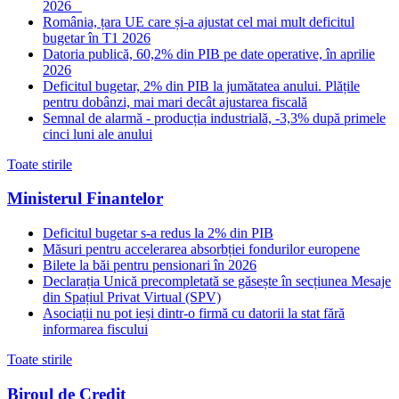
2026
România, țara UE care și-a ajustat cel mai mult deficitul
bugetar în T1 2026
Datoria publică, 60,2% din PIB pe date operative, în aprilie
2026
Deficitul bugetar, 2% din PIB la jumătatea anului. Plățile
pentru dobânzi, mai mari decât ajustarea fiscală
Semnal de alarmă - producția industrială, -3,3% după primele
cinci luni ale anului
Toate stirile
Ministerul Finantelor
Deficitul bugetar s-a redus la 2% din PIB
Măsuri pentru accelerarea absorbției fondurilor europene
Bilete la băi pentru pensionari în 2026
Declarația Unică precompletată se găsește în secțiunea Mesaje
din Spațiul Privat Virtual (SPV)
Asociații nu pot ieși dintr-o firmă cu datorii la stat fără
informarea fiscului
Toate stirile
Biroul de Credit