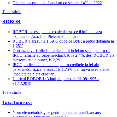
Creditele acordate de banci au crescut cu 14% in 2022
Toate stirile
ROBOR
ROBOR: ce este, cum se calculeaza, ce il influenteaza,
explicat de Asociatia Pietelor Financiare
ROBOR a scazut la 1,59%, dupa ce BNR a redus dobanda la
1,25%
Dobanzile variabile la creditele noi in lei nu scad, pentru ca
IRCC ramane aproape neschimbat, la 2,4%, desi ROBOR s-a
micsorat cu un punct, la 2,2%
IRCC, indicele de dobanda pentru creditele in lei ale
persoanelor fizice, a scazut la 1,75%, dar nu va avea efecte
imediate pe piata creditarii
Istoricul ROBOR la 3 luni, in perioada 01.08.1995 -
31.12.2019
Toate stirile
Taxa bancara
Normele metodologice pentru aplicarea taxei bancare,