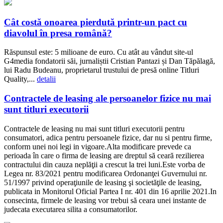
Cât costă onoarea pierdută printr-un pact cu
diavolul în presa română?
Răspunsul este: 5 milioane de euro. Cu atât au vândut site-ul
G4media fondatorii săi, jurnaliștii Cristian Pantazi și Dan Tăpălagă,
lui Radu Budeanu, proprietarul trustului de presă online Titluri
Quality,...
detalii
Contractele de leasing ale persoanelor fizice nu mai
sunt titluri executorii
Contractele de leasing nu mai sunt titluri executorii pentru
consumatori, adica pentru persoanele fizice, dar nu si pentru firme,
conform unei noi legi in vigoare.Alta modificare prevede ca
perioada în care o firma de leasing are dreptul să ceară rezilierea
contractului din cauza neplăţii a crescut la trei luni.Este vorba de
Legea nr. 83/2021 pentru modificarea Ordonanţei Guvernului nr.
51/1997 privind operaţiunile de leasing şi societăţile de leasing,
publicata in Monitorul Oficial Partea I nr. 401 din 16 aprilie 2021.In
consecinta, firmele de leasing vor trebui să ceara unei instante de
judecata executarea silita a consumatorilor.