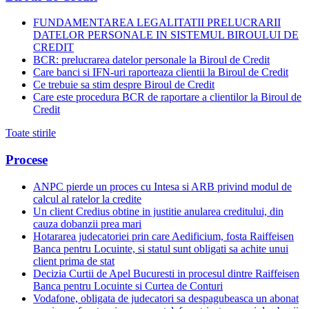
FUNDAMENTAREA LEGALITATII PRELUCRARII
DATELOR PERSONALE IN SISTEMUL BIROULUI DE
CREDIT
BCR: prelucrarea datelor personale la Biroul de Credit
Care banci si IFN-uri raporteaza clientii la Biroul de Credit
Ce trebuie sa stim despre Biroul de Credit
Care este procedura BCR de raportare a clientilor la Biroul de
Credit
Toate stirile
Procese
ANPC pierde un proces cu Intesa si ARB privind modul de
calcul al ratelor la credite
Un client Credius obtine in justitie anularea creditului, din
cauza dobanzii prea mari
Hotararea judecatoriei prin care Aedificium, fosta Raiffeisen
Banca pentru Locuinte, si statul sunt obligati sa achite unui
client prima de stat
Decizia Curtii de Apel Bucuresti in procesul dintre Raiffeisen
Banca pentru Locuinte si Curtea de Conturi
Vodafone, obligata de judecatori sa despagubeasca un abonat