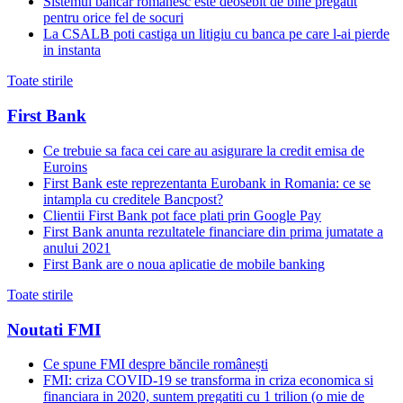
Sistemul bancar romanesc este deosebit de bine pregatit
pentru orice fel de socuri
La CSALB poti castiga un litigiu cu banca pe care l-ai pierde
in instanta
Toate stirile
First Bank
Ce trebuie sa faca cei care au asigurare la credit emisa de
Euroins
First Bank este reprezentanta Eurobank in Romania: ce se
intampla cu creditele Bancpost?
Clientii First Bank pot face plati prin Google Pay
First Bank anunta rezultatele financiare din prima jumatate a
anului 2021
First Bank are o noua aplicatie de mobile banking
Toate stirile
Noutati FMI
Ce spune FMI despre băncile românești
FMI: criza COVID-19 se transforma in criza economica si
financiara in 2020, suntem pregatiti cu 1 trilion (o mie de