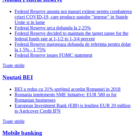
Federal Reserve anunta noi masuri extinse pentru combaterea
crizei COVID-19, care produce pagube "imense" in Statele
Unite si in lume
Federal Reserve urca dobanda la 2,25%
Federal Reserve decided to maintain the target range for the
federal funds rate at 1-1/2 to 1-3/4 percent
Federal Reserve majoreaza dobanda de referinta pentru dolar
la 1,5% - 1,75%
Federal Reserve issues FOMC statement
Toate stirile
Noutati BEI
BEI a redus cu 31% sprijinul acordat Romaniei in 2018
Romania implements SME Initiative: EUR 580 m for
Romanian businesses
European Investment Bank (EIB) is lending EUR 20 million
to Agricover Credit IFN
Toate stirile
Mobile banking