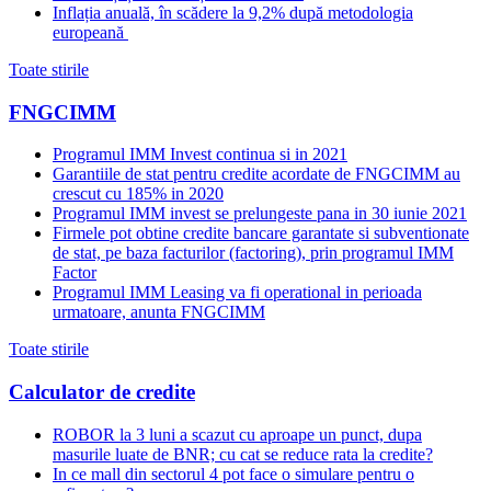
Inflația anuală, în scădere la 9,2% după metodologia
europeană
Toate stirile
FNGCIMM
Programul IMM Invest continua si in 2021
Garantiile de stat pentru credite acordate de FNGCIMM au
crescut cu 185% in 2020
Programul IMM invest se prelungeste pana in 30 iunie 2021
Firmele pot obtine credite bancare garantate si subventionate
de stat, pe baza facturilor (factoring), prin programul IMM
Factor
Programul IMM Leasing va fi operational in perioada
urmatoare, anunta FNGCIMM
Toate stirile
Calculator de credite
ROBOR la 3 luni a scazut cu aproape un punct, dupa
masurile luate de BNR; cu cat se reduce rata la credite?
In ce mall din sectorul 4 pot face o simulare pentru o