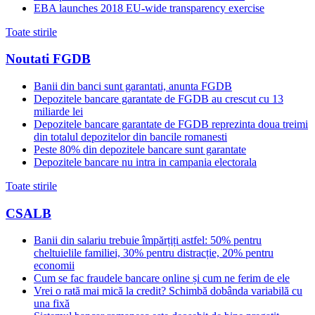
EBA launches 2018 EU-wide transparency exercise
Toate stirile
Noutati FGDB
Banii din banci sunt garantati, anunta FGDB
Depozitele bancare garantate de FGDB au crescut cu 13
miliarde lei
Depozitele bancare garantate de FGDB reprezinta doua treimi
din totalul depozitelor din bancile romanesti
Peste 80% din depozitele bancare sunt garantate
Depozitele bancare nu intra in campania electorala
Toate stirile
CSALB
Banii din salariu trebuie împărțiți astfel: 50% pentru
cheltuielile familiei, 30% pentru distracție, 20% pentru
economii
Cum se fac fraudele bancare online și cum ne ferim de ele
Vrei o rată mai mică la credit? Schimbă dobânda variabilă cu
una fixă