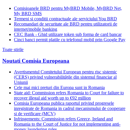
Comisioanele BRD pentru MyBRD Mobile, MyBRD Net,
My BRD SMS
Termeni si conditii contractuale ale serviciului You BRD
Recomandari de securitate ale BRD pentru utilizatorii de
internet/mobile banking
CEC Bank - Ghid utilizare token sub forma de card bancar
Cinci banci permit platile cu telefonul mobil prin Google Pay
Toate stirile
Noutati Comisia Europeana
Avertismentul Comitetului European pentru risc sistemic
(CERS) privind vulnerabilitățile din sistemul financiar al
Uniunii
Cele mai mici preturi din Europa sunt in Romania
State aid: Commission refers Romania to Court for failure to
recover illegal aid worth up to €92 million
Comisia Europeana publica raportul privind progresele
inregistrate de Romania in cadrul mecanismului de cooperare
si de verificare (MCV)
Infringements: Commission refers Greece, Ireland and
Romania to the Court of Justice for not implementing anti-
money laundering rules