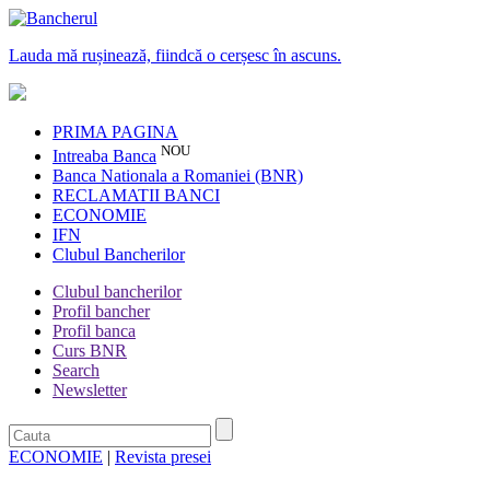
Lauda mă rușinează, fiindcă o cerșesc în ascuns.
PRIMA PAGINA
NOU
Intreaba Banca
Banca Nationala a Romaniei (BNR)
RECLAMATII BANCI
ECONOMIE
IFN
Clubul Bancherilor
Clubul bancherilor
Profil bancher
Profil banca
Curs BNR
Search
Newsletter
ECONOMIE
|
Revista presei