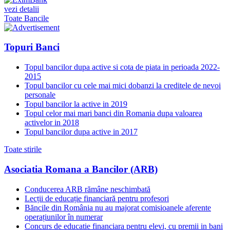
vezi detalii
Toate Bancile
Topuri Banci
Topul bancilor dupa active si cota de piata in perioada 2022-
2015
Topul bancilor cu cele mai mici dobanzi la creditele de nevoi
personale
Topul bancilor la active in 2019
Topul celor mai mari banci din Romania dupa valoarea
activelor in 2018
Topul bancilor dupa active in 2017
Toate stirile
Asociatia Romana a Bancilor (ARB)
Conducerea ARB rămâne neschimbată
Lecții de educație financiară pentru profesori
Băncile din România nu au majorat comisioanele aferente
operațiunilor în numerar
Concurs de educatie financiara pentru elevi, cu premii in bani