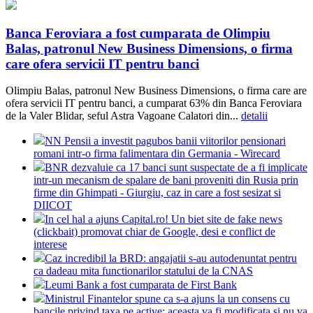
Banca Feroviara a fost cumparata de Olimpiu
Balas, patronul New Business Dimensions, o firma
care ofera servicii IT pentru banci
Olimpiu Balas, patronul New Business Dimensions, o firma care are
ofera servicii IT pentru banci, a cumparat 63% din Banca Feroviara
de la Valer Blidar, seful Astra Vagoane Calatori din...
detalii
NN Pensii a investit pagubos banii viitorilor pensionari
romani intr-o firma falimentara din Germania - Wirecard
BNR dezvaluie ca 17 banci sunt suspectate de a fi implicate
intr-un mecanism de spalare de bani proveniti din Rusia prin
firme din Ghimpati - Giurgiu, caz in care a fost sesizat si
DIICOT
In cel hal a ajuns Capital.ro! Un biet site de fake news
(clickbait) promovat chiar de Google, desi e conflict de
interese
Caz incredibil la BRD: angajatii s-au autodenuntat pentru
ca dadeau mita functionarilor statului de la CNAS
Leumi Bank a fost cumparata de First Bank
Ministrul Finantelor spune ca s-a ajuns la un consens cu
bancile privind taxa pe active: aceasta va fi modificata si nu va