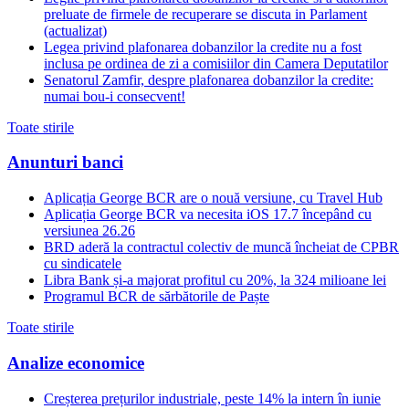
preluate de firmele de recuperare se discuta in Parlament
(actualizat)
Legea privind plafonarea dobanzilor la credite nu a fost
inclusa pe ordinea de zi a comisiilor din Camera Deputatilor
Senatorul Zamfir, despre plafonarea dobanzilor la credite:
numai bou-i consecvent!
Toate stirile
Anunturi banci
Aplicația George BCR are o nouă versiune, cu Travel Hub
Aplicația George BCR va necesita iOS 17.7 începând cu
versiunea 26.26
BRD aderă la contractul colectiv de muncă încheiat de CPBR
cu sindicatele
Libra Bank și-a majorat profitul cu 20%, la 324 milioane lei
Programul BCR de sărbătorile de Paște
Toate stirile
Analize economice
Creșterea prețurilor industriale, peste 14% la intern în iunie