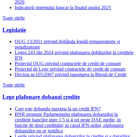
2026
Indicatorii sistemului bancar la finalul anului 2025
Toate stirile
Legislatie
OUG 13/2011 privind dobânda legală remuneratorie și
penalizatoare
Legea 243 din 2024 privind plafonarea dobânzilor la creditele
IFN
Proiectul OUG privind contractele de credit de consum
Proiectul de Lege privind contractele de credit de consum
Decizia nr.105/2007 privind raportarea la Biroul de Credit
Toate stirile
Lege plafonare dobanzi credite
Care este dobanda maxima la un credit IFN?
BNR propune Parlamentului plafonarea dobanzilor la
creditele bancilor intre 1,5 si 4 ori peste DAE medie, in
functie de tipul creditului; in cazul IFN-urilor, plafonarea
dobanzilor nu se justifica
Legile privind plafonarea dobanzilor la credite si a datoriilor