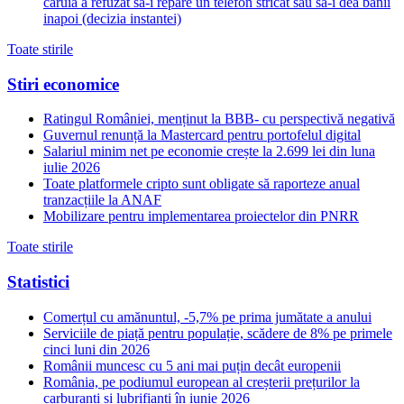
caruia a refuzat sa-i repare un telefon stricat sau sa-i dea banii
inapoi (decizia instantei)
Toate stirile
Stiri economice
Ratingul României, menținut la BBB- cu perspectivă negativă
Guvernul renunță la Mastercard pentru portofelul digital
Salariul minim net pe economie crește la 2.699 lei din luna
iulie 2026
Toate platformele cripto sunt obligate să raporteze anual
tranzacțiile la ANAF
Mobilizare pentru implementarea proiectelor din PNRR
Toate stirile
Statistici
Comerțul cu amănuntul, -5,7% pe prima jumătate a anului
Serviciile de piață pentru populație, scădere de 8% pe primele
cinci luni din 2026
Românii muncesc cu 5 ani mai puțin decât europenii
România, pe podiumul european al creșterii prețurilor la
carburanți și lubrifianți în iunie 2026