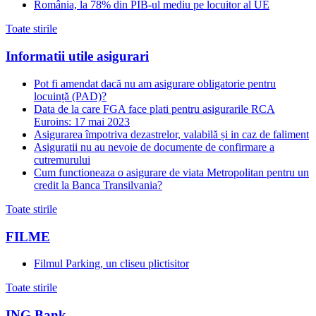
România, la 78% din PIB-ul mediu pe locuitor al UE
Toate stirile
Informatii utile asigurari
Pot fi amendat dacă nu am asigurare obligatorie pentru
locuință (PAD)?
Data de la care FGA face plati pentru asigurarile RCA
Euroins: 17 mai 2023
Asigurarea împotriva dezastrelor, valabilă și in caz de faliment
Asiguratii nu au nevoie de documente de confirmare a
cutremurului
Cum functioneaza o asigurare de viata Metropolitan pentru un
credit la Banca Transilvania?
Toate stirile
FILME
Filmul Parking, un cliseu plictisitor
Toate stirile
ING Bank