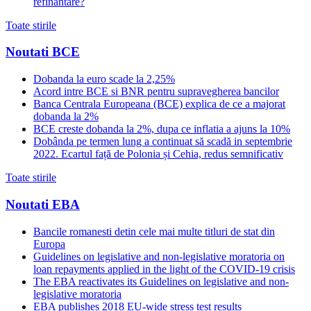
refinantare?
Toate stirile
Noutati BCE
Dobanda la euro scade la 2,25%
Acord intre BCE si BNR pentru supravegherea bancilor
Banca Centrala Europeana (BCE) explica de ce a majorat
dobanda la 2%
BCE creste dobanda la 2%, dupa ce inflatia a ajuns la 10%
Dobânda pe termen lung a continuat să scadă in septembrie
2022. Ecartul față de Polonia și Cehia, redus semnificativ
Toate stirile
Noutati EBA
Bancile romanesti detin cele mai multe titluri de stat din
Europa
Guidelines on legislative and non-legislative moratoria on
loan repayments applied in the light of the COVID-19 crisis
The EBA reactivates its Guidelines on legislative and non-
legislative moratoria
EBA publishes 2018 EU-wide stress test results