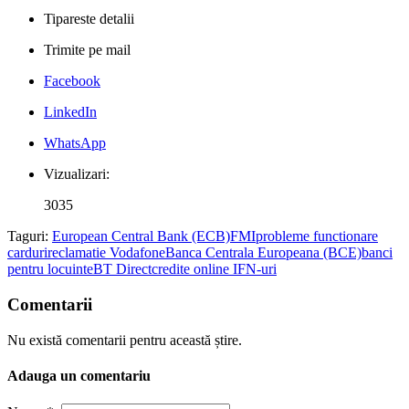
Tipareste detalii
Trimite pe mail
Facebook
LinkedIn
WhatsApp
Vizualizari:
3035
Taguri:
European Central Bank (ECB)
FMI
probleme functionare
carduri
reclamatie Vodafone
Banca Centrala Europeana (BCE)
banci
pentru locuinte
BT Direct
credite online IFN-uri
Comentarii
Nu există comentarii pentru această știre.
Adauga un comentariu