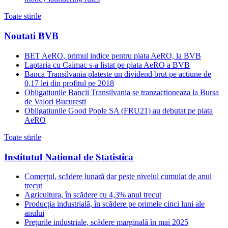
Toate stirile
Noutati BVB
BET AeRO, primul indice pentru piata AeRO, la BVB
Laptaria cu Caimac s-a listat pe piata AeRO a BVB
Banca Transilvania plateste un dividend brut pe actiune de
0,17 lei din profitul pe 2018
Obligatiunile Bancii Transilvania se tranzactioneaza la Bursa
de Valori Bucuresti
Obligatiunile Good Pople SA (FRU21) au debutat pe piata
AeRO
Toate stirile
Institutul National de Statistica
Comerțul, scădere lunară dar peste nivelul cumulat de anul
trecut
Agricultura, în scădere cu 4,3% anul trecut
Producția industrială, în scădere pe primele cinci luni ale
anului
Prețurile industriale, scădere marginală în mai 2025