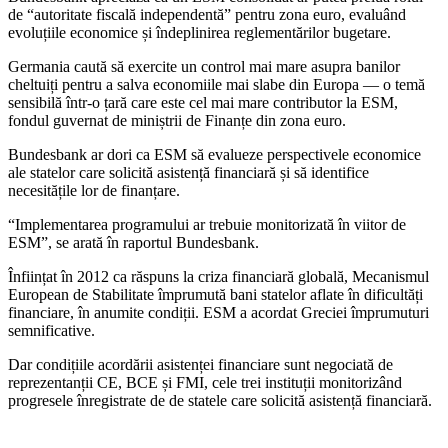
de “autoritate fiscală independentă” pentru zona euro, evaluând
evoluțiile economice și îndeplinirea reglementărilor bugetare.
Germania caută să exercite un control mai mare asupra banilor
cheltuiți pentru a salva economiile mai slabe din Europa — o temă
sensibilă într-o țară care este cel mai mare contributor la ESM,
fondul guvernat de miniștrii de Finanțe din zona euro.
Bundesbank ar dori ca ESM să evalueze perspectivele economice
ale statelor care solicită asistență financiară și să identifice
necesitățile lor de finanțare.
“Implementarea programului ar trebuie monitorizată în viitor de
ESM”, se arată în raportul Bundesbank.
Înființat în 2012 ca răspuns la criza financiară globală, Mecanismul
European de Stabilitate împrumută bani statelor aflate în dificultăți
financiare, în anumite condiții. ESM a acordat Greciei împrumuturi
semnificative.
Dar condițiile acordării asistenței financiare sunt negociată de
reprezentanții CE, BCE și FMI, cele trei instituții monitorizând
progresele înregistrate de de statele care solicită asistență financiară.