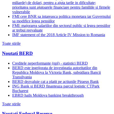
miliarde) de dolari, pentru a ajuta tarile in dificultate;
prioritatea sunt ajutoarele financiare pentru familiile si firmele
vulnerabile
FMI cere BNR sa intareasca politica monetara iar Guvernului
sa modifice legea pensiilor
FMI: majorarea salariilor din sectorul public si legea pensiilor
ar trebui reevaluate
IMF statement of the 2018 Article IV Mission to Romania
Toate stirile
Noutati BERD
Creditele neperformante (npl) - statistici BERD
BERD este ingrijorata de investigatia autoritatilor din
Republica Moldova la Victoria Bank, subsidiara Bancii
Transilvania
BERD dezvaluie cat a platit pe actiunile Piraeus Bank
ING Bank si BERD finanteaza parcul logistic CTPark
Bucharest
EBRD hails Moldova banking breakthrough
Toate stirile
Noutati Federal Reserve