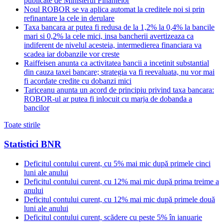
publicate de Ministerul Finantelor
Noul ROBOR se va aplica automat la creditele noi si prin
refinantare la cele in derulare
Taxa bancara ar putea fi redusa de la 1,2% la 0,4% la bancile
mari si 0,2% la cele mici, insa bancherii avertizeaza ca
indiferent de nivelul acesteia, intermedierea financiara va
scadea iar dobanzile vor creste
Raiffeisen anunta ca activitatea bancii a incetinit substantial
din cauza taxei bancare; strategia va fi reevaluata, nu vor mai
fi acordate credite cu dobanzi mici
Tariceanu anunta un acord de principiu privind taxa bancara:
ROBOR-ul ar putea fi inlocuit cu marja de dobanda a
bancilor
Toate stirile
Statistici BNR
Deficitul contului curent, cu 5% mai mic după primele cinci
luni ale anului
Deficitul contului curent, cu 12% mai mic după prima treime a
anului
Deficitul contului curent, cu 12% mai mic după primele două
luni ale anului
Deficitul contului curent, scădere cu peste 5% în ianuarie