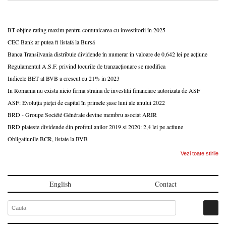
BT obține rating maxim pentru comunicarea cu investitorii în 2025
CEC Bank ar putea fi listată la Bursă
Banca Transilvania distribuie dividende în numerar în valoare de 0,642 lei pe acțiune
Regulamentul A.S.F. privind locurile de tranzacționare se modifica
Indicele BET al BVB a crescut cu 21% in 2023
In Romania nu exista nicio firma straina de investitii financiare autorizata de ASF
ASF: Evoluția pieței de capital în primele șase luni ale anului 2022
BRD - Groupe Société Générale devine membru asociat ARIR
BRD plateste dividende din profitul anilor 2019 si 2020: 2,4 lei pe actiune
Obligatiunile BCR, listate la BVB
Vezi toate stirile
English
Contact