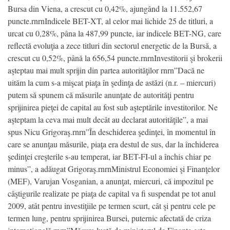
Bursa din Viena, a crescut cu 0,42%, ajungând la 11.552,67
puncte.rnrnIndicele BET-XT, al celor mai lichide 25 de titluri, a
urcat cu 0,28%, pâna la 487,99 puncte, iar indicele BET-NG, care
reflectă evoluţia a zece titluri din sectorul energetic de la Bursă, a
crescut cu 0,52%, până la 656,54 puncte.rnrnInvestitorii şi brokerii
aşteptau mai mult sprijin din partea autorităţilor rnrn”Dacă ne
uităm la cum s-a mişcat piaţa în şedinţa de astăzi (n.r. – miercuri)
putem să spunem că măsurile anunţate de autorităţi pentru
sprijinirea pieţei de capital au fost sub aşteptările investitorilor. Ne
aşteptam la ceva mai mult decât au declarat autorităţile”, a mai
spus Nicu Grigoraş.rnrn”În deschiderea şedinţei, în momentul în
care se anunţau măsurile, piaţa era destul de sus, dar la închiderea
şedinţei creşterile s-au temperat, iar BET-FI-ul a închis chiar pe
minus”, a adăugat Grigoraş.rnrnMinistrul Economiei şi Finanţelor
(MEF), Varujan Vosganian, a anunţat, miercuri, că impozitul pe
câştigurile realizate pe piaţa de capital va fi suspendat pe tot anul
2009, atât pentru investiţiile pe termen scurt, cât şi pentru cele pe
termen lung, pentru sprijinirea Bursei, puternic afectată de criza