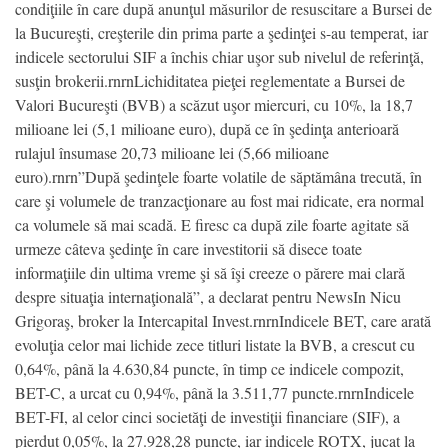
condiţiile în care după anunţul măsurilor de resuscitare a Bursei de
la Bucureşti, creşterile din prima parte a şedinţei s-au temperat, iar
indicele sectorului SIF a închis chiar uşor sub nivelul de referinţă,
susţin brokerii.rnrnLichiditatea pieţei reglementate a Bursei de
Valori Bucureşti (BVB) a scăzut uşor miercuri, cu 10%, la 18,7
milioane lei (5,1 milioane euro), după ce în şedinţa anterioară
rulajul însumase 20,73 milioane lei (5,66 milioane
euro).rnrn”După şedinţele foarte volatile de săptămâna trecută, în
care şi volumele de tranzacţionare au fost mai ridicate, era normal
ca volumele să mai scadă. E firesc ca după zile foarte agitate să
urmeze câteva şedinţe în care investitorii să disece toate
informaţiile din ultima vreme şi să îşi creeze o părere mai clară
despre situaţia internaţională”, a declarat pentru NewsIn Nicu
Grigoraş, broker la Intercapital Invest.rnrnIndicele BET, care arată
evoluţia celor mai lichide zece titluri listate la BVB, a crescut cu
0,64%, până la 4.630,84 puncte, în timp ce indicele compozit,
BET-C, a urcat cu 0,94%, până la 3.511,77 puncte.rnrnIndicele
BET-FI, al celor cinci societăţi de investiţii financiare (SIF), a
pierdut 0,05%, la 27.928,28 puncte, iar indicele ROTX, jucat la