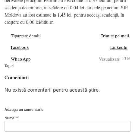
derivatele pe acţiuni Petrom au fost cotate la 0,37 lei/titlu, pentru
scadenţa decembrie, în scădere cu 0,04 lei, iar cele pe acţiuni SIF
Moldova au fost estimate la 1,45 lei, pentru aceeaşi scadenţă, în
creştere cu 0,06 lei/titlu.rn
Tipareste detalii
Trimite pe mail
Facebook
LinkedIn
WhatsApp
Vizualizari:
1316
Taguri:
Comentarii
Nu există comentarii pentru această știre.
Adauga un comentariu
Nume *: