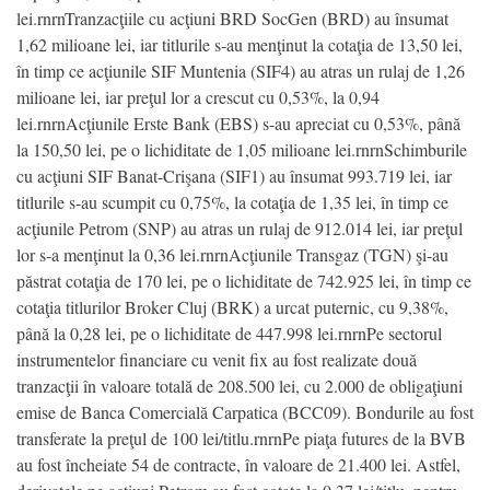
lei.rnrnTranzacţiile cu acţiuni BRD SocGen (BRD) au însumat
1,62 milioane lei, iar titlurile s-au menţinut la cotaţia de 13,50 lei,
în timp ce acţiunile SIF Muntenia (SIF4) au atras un rulaj de 1,26
milioane lei, iar preţul lor a crescut cu 0,53%, la 0,94
lei.rnrnAcţiunile Erste Bank (EBS) s-au apreciat cu 0,53%, până
la 150,50 lei, pe o lichiditate de 1,05 milioane lei.rnrnSchimburile
cu acţiuni SIF Banat-Crişana (SIF1) au însumat 993.719 lei, iar
titlurile s-au scumpit cu 0,75%, la cotaţia de 1,35 lei, în timp ce
acţiunile Petrom (SNP) au atras un rulaj de 912.014 lei, iar preţul
lor s-a menţinut la 0,36 lei.rnrnAcţiunile Transgaz (TGN) şi-au
păstrat cotaţia de 170 lei, pe o lichiditate de 742.925 lei, în timp ce
cotaţia titlurilor Broker Cluj (BRK) a urcat puternic, cu 9,38%,
până la 0,28 lei, pe o lichiditate de 447.998 lei.rnrnPe sectorul
instrumentelor financiare cu venit fix au fost realizate două
tranzacţii în valoare totală de 208.500 lei, cu 2.000 de obligaţiuni
emise de Banca Comercială Carpatica (BCC09). Bondurile au fost
transferate la preţul de 100 lei/titlu.rnrnPe piaţa futures de la BVB
au fost încheiate 54 de contracte, în valoare de 21.400 lei. Astfel,