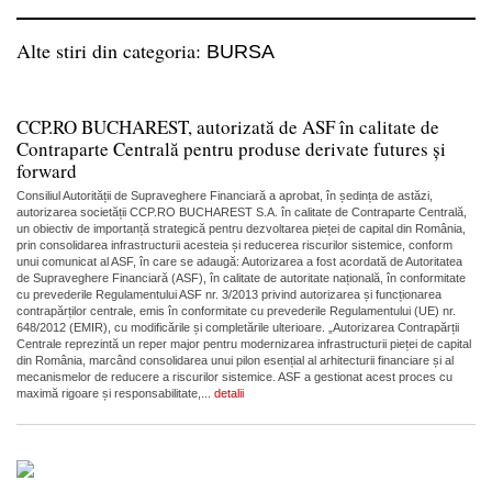
Alte stiri din categoria:
BURSA
CCP.RO BUCHAREST, autorizată de ASF în calitate de
Contraparte Centrală pentru produse derivate futures și
forward
Consiliul Autorității de Supraveghere Financiară a aprobat, în ședința de astăzi,
autorizarea societății CCP.RO BUCHAREST S.A. în calitate de Contraparte Centrală,
un obiectiv de importanță strategică pentru dezvoltarea pieței de capital din România,
prin consolidarea infrastructurii acesteia și reducerea riscurilor sistemice, conform
unui comunicat al ASF, în care se adaugă: Autorizarea a fost acordată de Autoritatea
de Supraveghere Financiară (ASF), în calitate de autoritate națională, în conformitate
cu prevederile Regulamentului ASF nr. 3/2013 privind autorizarea și funcționarea
contrapărților centrale, emis în conformitate cu prevederile Regulamentului (UE) nr.
648/2012 (EMIR), cu modificările și completările ulterioare. „Autorizarea Contrapărții
Centrale reprezintă un reper major pentru modernizarea infrastructurii pieței de capital
din România, marcând consolidarea unui pilon esențial al arhitecturii financiare și al
mecanismelor de reducere a riscurilor sistemice. ASF a gestionat acest proces cu
maximă rigoare și responsabilitate,...
detalii