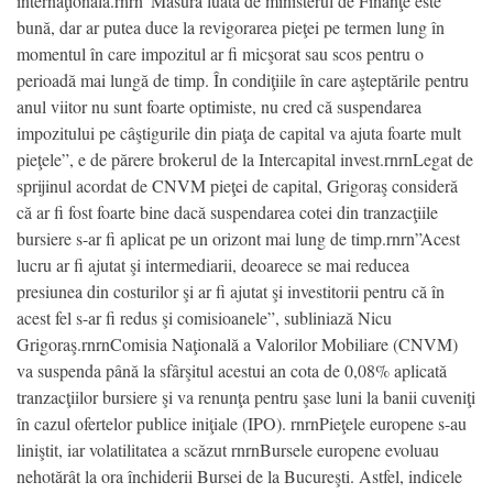
internaţională.rnrn”Măsura luată de ministerul de Finanţe este
bună, dar ar putea duce la revigorarea pieţei pe termen lung în
momentul în care impozitul ar fi micşorat sau scos pentru o
perioadă mai lungă de timp. În condiţiile în care aşteptările pentru
anul viitor nu sunt foarte optimiste, nu cred că suspendarea
impozitului pe câştigurile din piaţa de capital va ajuta foarte mult
pieţele”, e de părere brokerul de la Intercapital invest.rnrnLegat de
sprijinul acordat de CNVM pieţei de capital, Grigoraş consideră
că ar fi fost foarte bine dacă suspendarea cotei din tranzacţiile
bursiere s-ar fi aplicat pe un orizont mai lung de timp.rnrn”Acest
lucru ar fi ajutat şi intermediarii, deoarece se mai reducea
presiunea din costurilor şi ar fi ajutat şi investitorii pentru că în
acest fel s-ar fi redus şi comisioanele”, subliniază Nicu
Grigoraş.rnrnComisia Naţională a Valorilor Mobiliare (CNVM)
va suspenda până la sfârşitul acestui an cota de 0,08% aplicată
tranzacţiilor bursiere şi va renunţa pentru şase luni la banii cuveniţi
în cazul ofertelor publice iniţiale (IPO). rnrnPieţele europene s-au
liniştit, iar volatilitatea a scăzut rnrnBursele europene evoluau
nehotărât la ora închiderii Bursei de la Bucureşti. Astfel, indicele