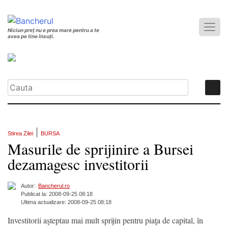
Niciun preț nu e prea mare pentru a te
avea pe tine însuți.
|
Stirea Zilei
BURSA
Masurile de sprijinire a Bursei
dezamagesc investitorii
Autor:
Bancherul.ro
Publicat la: 2008-09-25 08:18
Ultima actualizare: 2008-09-25 08:18
Investitorii aşteptau mai mult sprijin pentru piaţa de capital, în