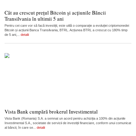
Cât au crescut prețul Bitcoin și acțiunile Băncii
Transilvania în ultimii 5 ani
Pentru cei care vor să facă investiții, este utilă o comparație a evoluției criptomonedei
Bitcoin și acțiunii Banca Transilvania, BTRL. Acțiunea BTRL a crescut cu 180% timp
de 5 ani,...
detalii
Vista Bank cumpără brokerul Investimental
Vista Bank (Romania) S.A. a semnat un acord pentru achiziția a 100% din acțiunile
Investimental S.A., societate de servicii de investiții financiare, conform unui comunicat
al băncii, în care se...
detalii