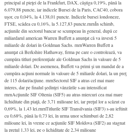
principal al pieţei de la Frankfurt, DAX, câştiga 0,19%, până la
6.079,88 puncte, iar indicele Bursei de la Paris, CAC40, cobora
uşor, cu 0,04%, la 4.138,01 puncte. Indicele bursei londoneze,
FTSE, scădea cu 0,16%, la 5.127,83 puncte.rnrnÎn schimb,
acţiunile din sectorul bancar se scumpeau în general, după ce
miliardarul american Warren Buffett a anunţat că va investi 5
miliarde de dolari în Goldman Sachs. rnrnWarren Buffett a
anunţat că Berkshire Hathaway, firma pe care o controlează, va
cumpăra titluri preferenţiale ale Goldman Sachs în valoare de 5
miliarde dolari. De asemenea, Buffett va primi şi un mandat de a
cumpăra acţiuni normale în valoare de 5 miliarde dolari, la un preţ
de 115 dolari/acţiune. rnrnSectorul SIF a atras cel mai mare
interes, dar pe finalul şedinţei vânzările s-au intensificat
rnrnAcţiunile SIF Oltenia (SIF5) au atras miercuri cea mai mare
lichiditate din piaţă, de 3,71 milioane lei, iar preţul lor a scăzut cu
0,69%, la 1,43 lei.rnrnTitlurile SIF Transilvania (SIF3) s-au ieftinit
cu 0,68%, până la 0,73 lei, în urma unor schimburi de 2,82
milioane lei, în vreme ce acţiunile SIF Moldova (SIF2) au stagnat
la preţul 1,33 lei, pe o lichiditate de 2,34 milioane