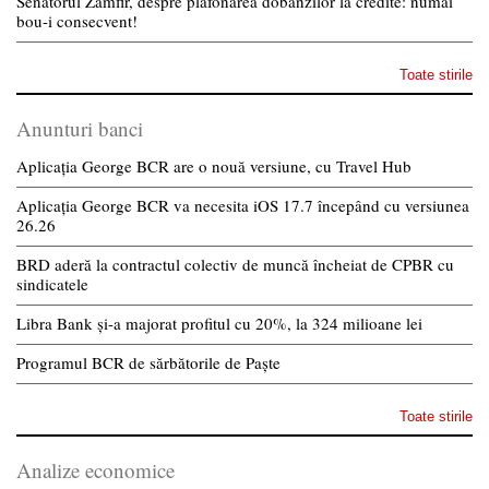
Senatorul Zamfir, despre plafonarea dobanzilor la credite: numai
bou-i consecvent!
Toate stirile
Anunturi banci
Aplicația George BCR are o nouă versiune, cu Travel Hub
Aplicația George BCR va necesita iOS 17.7 începând cu versiunea
26.26
BRD aderă la contractul colectiv de muncă încheiat de CPBR cu
sindicatele
Libra Bank și-a majorat profitul cu 20%, la 324 milioane lei
Programul BCR de sărbătorile de Paște
Toate stirile
Analize economice