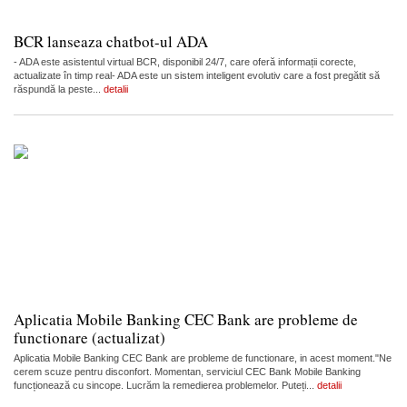
BCR lanseaza chatbot-ul ADA
- ADA este asistentul virtual BCR, disponibil 24/7, care oferă informații corecte,
actualizate în timp real- ADA este un sistem inteligent evolutiv care a fost pregătit să
răspundă la peste...
detalii
Aplicatia Mobile Banking CEC Bank are probleme de
functionare (actualizat)
Aplicatia Mobile Banking CEC Bank are probleme de functionare, in acest moment."Ne
cerem scuze pentru disconfort. Momentan, serviciul CEC Bank Mobile Banking
funcționează cu sincope. Lucrăm la remedierea problemelor. Puteți...
detalii