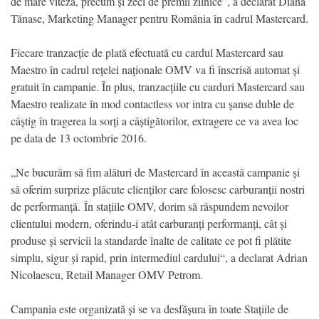
de mare viteză, precum și zeci de premii zilnice”, a declarat Diana
Tănase, Marketing Manager pentru România în cadrul Mastercard.
Fiecare tranzacție de plată efectuată cu cardul Mastercard sau
Maestro în cadrul rețelei naționale OMV va fi înscrisă automat și
gratuit în campanie. În plus, tranzacțiile cu carduri Mastercard sau
Maestro realizate în mod contactless vor intra cu șanse duble de
câștig în tragerea la sorți a câștigătorilor, extragere ce va avea loc
pe data de 13 octombrie 2016.
„Ne bucurăm să fim alături de Mastercard în această campanie și
să oferim surprize plăcute clienților care folosesc carburanții nostri
de performanță. În stațiile OMV, dorim să răspundem nevoilor
clientului modern, oferindu-i atât carburanți performanți, cât și
produse și servicii la standarde înalte de calitate ce pot fi plătite
simplu, sigur și rapid, prin intermediul cardului“, a declarat Adrian
Nicolaescu, Retail Manager OMV Petrom.
Campania este organizată și se va desfășura în toate Stațiile de