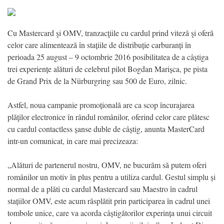
Cu Mastercard şi OMV, tranzacţiile cu cardul prind viteză şi oferă
celor care alimentează în stațiile de distribuție carburanți în
perioada 25 august – 9 octombrie 2016 posibilitatea de a câștiga
trei experiențe alături de celebrul pilot Bogdan Marișca, pe pista
de Grand Prix de la Nürburgring sau 500 de Euro, zilnic.
Astfel, noua campanie promoțională are ca scop încurajarea
plăţilor electronice în rândul românilor, oferind celor care plătesc
cu cardul contactless șanse duble de câștig, anunta MasterCard
intr-un comunicat, in care mai precizeaza:
„Alături de partenerul nostru, OMV, ne bucurăm să putem oferi
românilor un motiv în plus pentru a utiliza cardul. Gestul simplu și
normal de a plăti cu cardul Mastercard sau Maestro în cadrul
stațiilor OMV, este acum răsplătit prin participarea în cadrul unei
tombole unice, care va acorda câștigătorilor experința unui circuit