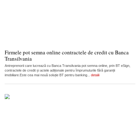
Firmele pot semna online contractele de credit cu Banca
Transilvania
Antreprenorii care lucrează cu Banca Transilvania pot semna online, prin BT eSign,
contractele de credit și actele adiționale pentru împrumuturile fără garanții
imobiliare.Este cea mai nouă soluție BT pentru banking...
detalii