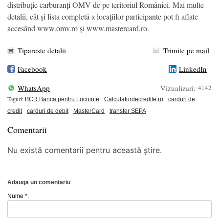
distribuție carburanți OMV de pe teritoriul României. Mai multe
detalii, cât și lista completă a locațiilor participante pot fi aflate
accesând www.omv.ro și www.mastercard.ro.
Tipareste detalii
Trimite pe mail
Facebook
LinkedIn
WhatsApp
Vizualizari:
4142
Taguri:
BCR Banca pentru Locuinte
Calculatordecredite.ro
carduri de
credit
carduri de debit
MasterCard
transfer SEPA
Comentarii
Nu există comentarii pentru această știre.
Adauga un comentariu
Nume *: