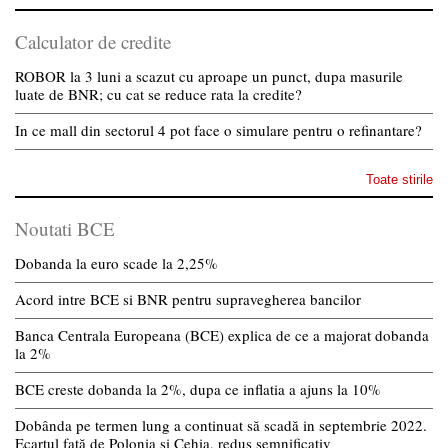
Calculator de credite
ROBOR la 3 luni a scazut cu aproape un punct, dupa masurile
luate de BNR; cu cat se reduce rata la credite?
In ce mall din sectorul 4 pot face o simulare pentru o refinantare?
Toate stirile
Noutati BCE
Dobanda la euro scade la 2,25%
Acord intre BCE si BNR pentru supravegherea bancilor
Banca Centrala Europeana (BCE) explica de ce a majorat dobanda
la 2%
BCE creste dobanda la 2%, dupa ce inflatia a ajuns la 10%
Dobânda pe termen lung a continuat să scadă in septembrie 2022.
Ecartul față de Polonia și Cehia, redus semnificativ