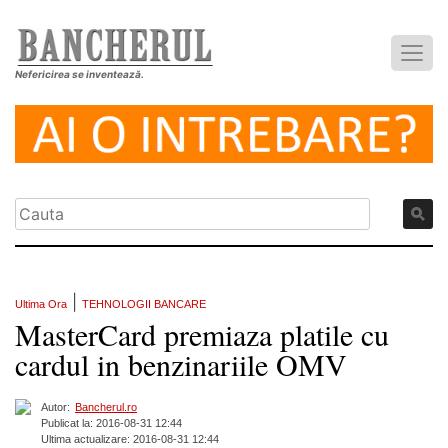
Nefericirea se inventează.
|
Ultima Ora
TEHNOLOGII BANCARE
MasterCard premiaza platile cu
cardul in benzinariile OMV
Autor:
Bancherul.ro
Publicat la: 2016-08-31 12:44
Ultima actualizare: 2016-08-31 12:44