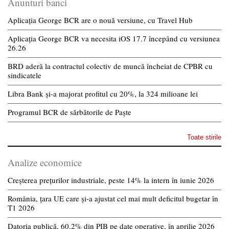
Anunturi banci
Aplicația George BCR are o nouă versiune, cu Travel Hub
Aplicația George BCR va necesita iOS 17.7 începând cu versiunea
26.26
BRD aderă la contractul colectiv de muncă încheiat de CPBR cu
sindicatele
Libra Bank și-a majorat profitul cu 20%, la 324 milioane lei
Programul BCR de sărbătorile de Paște
Toate stirile
Analize economice
Creșterea prețurilor industriale, peste 14% la intern în iunie 2026
România, țara UE care și-a ajustat cel mai mult deficitul bugetar în
T1 2026
Datoria publică, 60,2% din PIB pe date operative, în aprilie 2026