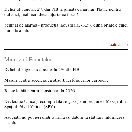
Deficitul bugetar, 2% din PIB la jumătatea anului. Plățile pentru
dobânzi, mai mari decât ajustarea fiscală
Semnal de alarmă - producția industrială, -3,3% după primele cinci
luni ale anului
Toate stirile
Ministerul Finantelor
Deficitul bugetar s-a redus la 2% din PIB
Măsuri pentru accelerarea absorbției fondurilor europene
Bilete la băi pentru pensionari în 2026
Declarația Unică precompletată se găsește în secțiunea Mesaje din
Spațiul Privat Virtual (SPV)
Asociații nu pot ieși dintr-o firmă cu datorii la stat fără informarea
fiscului