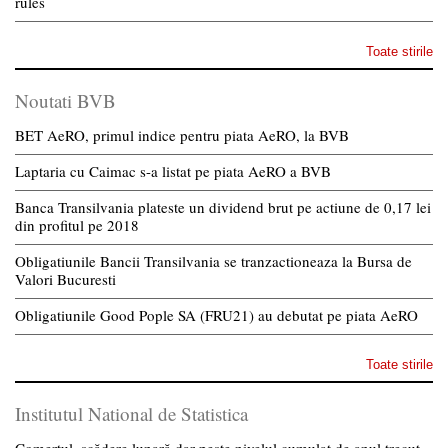
rules
Toate stirile
Noutati BVB
BET AeRO, primul indice pentru piata AeRO, la BVB
Laptaria cu Caimac s-a listat pe piata AeRO a BVB
Banca Transilvania plateste un dividend brut pe actiune de 0,17 lei
din profitul pe 2018
Obligatiunile Bancii Transilvania se tranzactioneaza la Bursa de
Valori Bucuresti
Obligatiunile Good Pople SA (FRU21) au debutat pe piata AeRO
Toate stirile
Institutul National de Statistica
Comerțul, scădere lunară dar peste nivelul cumulat de anul trecut