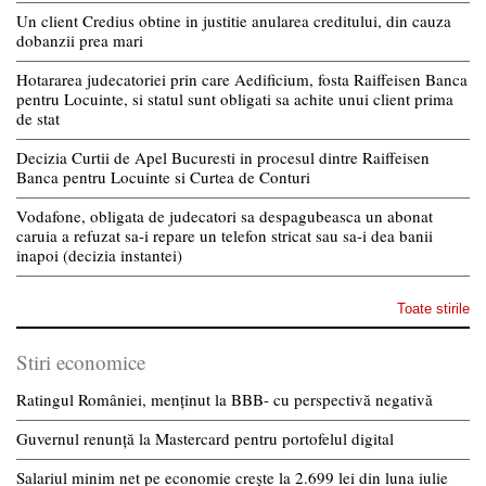
Un client Credius obtine in justitie anularea creditului, din cauza
dobanzii prea mari
Hotararea judecatoriei prin care Aedificium, fosta Raiffeisen Banca
pentru Locuinte, si statul sunt obligati sa achite unui client prima
de stat
Decizia Curtii de Apel Bucuresti in procesul dintre Raiffeisen
Banca pentru Locuinte si Curtea de Conturi
Vodafone, obligata de judecatori sa despagubeasca un abonat
caruia a refuzat sa-i repare un telefon stricat sau sa-i dea banii
inapoi (decizia instantei)
Toate stirile
Stiri economice
Ratingul României, menținut la BBB- cu perspectivă negativă
Guvernul renunță la Mastercard pentru portofelul digital
Salariul minim net pe economie crește la 2.699 lei din luna iulie