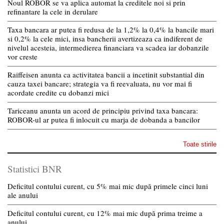
Noul ROBOR se va aplica automat la creditele noi si prin
refinantare la cele in derulare
Taxa bancara ar putea fi redusa de la 1,2% la 0,4% la bancile mari
si 0,2% la cele mici, insa bancherii avertizeaza ca indiferent de
nivelul acesteia, intermedierea financiara va scadea iar dobanzile
vor creste
Raiffeisen anunta ca activitatea bancii a incetinit substantial din
cauza taxei bancare; strategia va fi reevaluata, nu vor mai fi
acordate credite cu dobanzi mici
Tariceanu anunta un acord de principiu privind taxa bancara:
ROBOR-ul ar putea fi inlocuit cu marja de dobanda a bancilor
Toate stirile
Statistici BNR
Deficitul contului curent, cu 5% mai mic după primele cinci luni
ale anului
Deficitul contului curent, cu 12% mai mic după prima treime a
anului