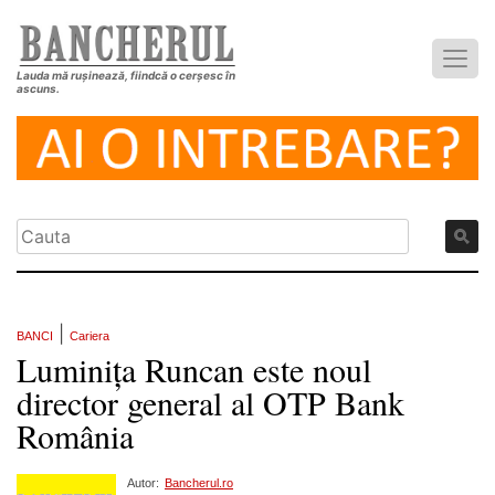
Lauda mă rușinează, fiindcă o cerșesc în
ascuns.
|
BANCI
Cariera
Luminița Runcan este noul
director general al OTP Bank
România
Autor:
Bancherul.ro