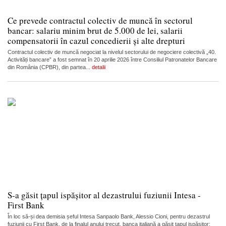
Ce prevede contractul colectiv de muncă în sectorul
bancar: salariu minim brut de 5.000 de lei, salarii
compensatorii în cazul concedierii și alte drepturi
Contractul colectiv de muncă negociat la nivelul sectorului de negociere colectivă „40.
Activități bancare” a fost semnat în 20 aprilie 2026 între Consiliul Patronatelor Bancare
din România (CPBR), din partea...
detalii
S-a găsit țapul ispășitor al dezastrului fuziunii Intesa -
First Bank
În loc să-și dea demisia șeful Intesa Sanpaolo Bank, Alessio Cioni, pentru dezastrul
fuziunii cu First Bank, de la finalul anului trecut, banca italiană a găsit țapul ispășitor: