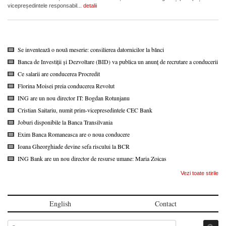
vicepreședintele responsabil...
detalii
Se inventează o nouă meserie: consilierea datornicilor la bănci
Banca de Investiții și Dezvoltare (BID) va publica un anunț de recrutare a conducerii
Ce salarii are conducerea Procredit
Florina Moisei preia conducerea Revolut
ING are un nou director IT: Bogdan Rotunjanu
Cristian Saitariu, numit prim-vicepresedintele CEC Bank
Joburi disponibile la Banca Transilvania
Exim Banca Romaneasca are o noua conducere
Ioana Gheorghiade devine sefa riscului la BCR
ING Bank are un nou director de resurse umane: Maria Zoicas
Vezi toate stirile
English
Contact