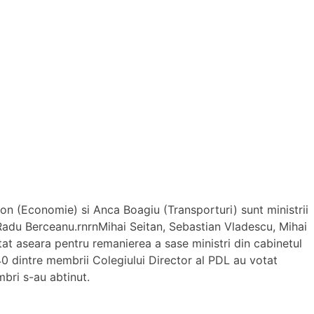
ton (Economie) si Anca Boagiu (Transporturi) sunt ministrii
 Radu Berceanu.rnrnMihai Seitan, Sebastian Vladescu, Mihai
at aseara pentru remanierea a sase ministri din cabinetul
40 dintre membrii Colegiului Director al PDL au votat
bri s-au abtinut.