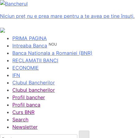
Niciun preț nu e prea mare pentru a te avea pe tine însuți.
PRIMA PAGINA
NOU
Intreaba Banca
Banca Nationala a Romaniei (BNR)
RECLAMATII BANCI
ECONOMIE
IFN
Clubul Bancherilor
Clubul bancherilor
Profil bancher
Profil banca
Curs BNR
Search
Newsletter