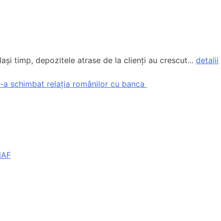
și timp, depozitele atrase de la clienți au crescut...
detalii
 s-a schimbat relația românilor cu banca
NAF