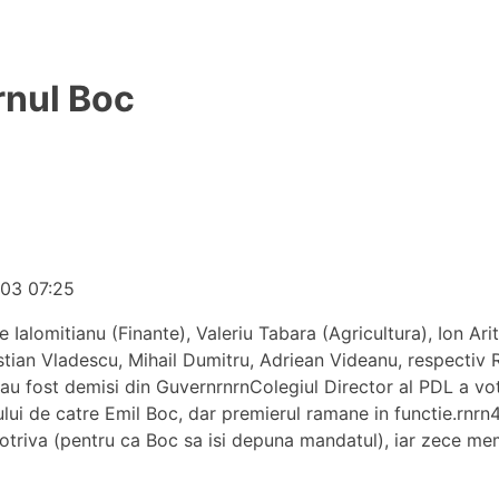
ernul Boc
-03 07:25
Ialomitianu (Finante), Valeriu Tabara (Agricultura), Ion Ari
astian Vladescu, Mihail Dumitru, Adriean Videanu, respectiv
u fost demisi din GuvernrnrnColegiul Director al PDL a vot
lui de catre Emil Boc, dar premierul ramane in functie.rnrn
triva (pentru ca Boc sa isi depuna mandatul), iar zece mem