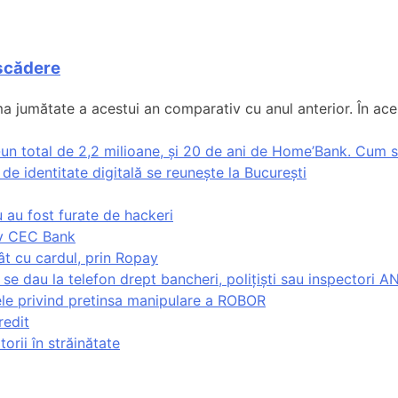
 scădere
a jumătate a acestui an comparativ cu anul anterior. În acela
r-un total de 2,2 milioane, și 20 de ani de Home’Bank. Cum
de identitate digitală se reunește la București
 au fost furate de hackeri
siv CEC Bank
t cu cardul, prin Ropay
 se dau la telefon drept bancheri, polițiști sau inspectori A
ele privind pretinsa manipulare a ROBOR
redit
orii în străinătate