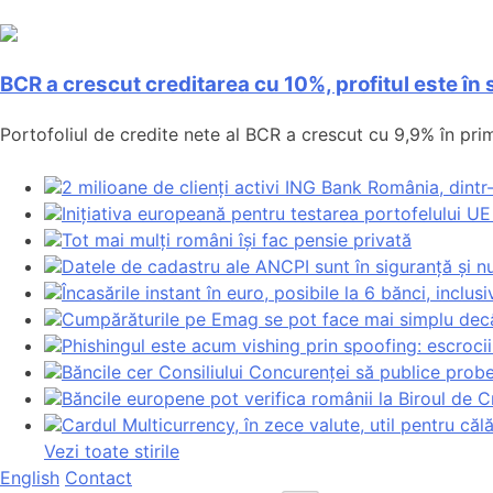
BCR a crescut creditarea cu 10%, profitul este în
Portofoliul de credite nete al BCR a crescut cu 9,9% în prim
2 milioane de clienți activi ING Bank România, dint
Inițiativa europeană pentru testarea portofelului UE 
Tot mai mulți români își fac pensie privată
Datele de cadastru ale ANCPI sunt în siguranță și nu
Încasările instant în euro, posibile la 6 bănci, inclu
Cumpărăturile pe Emag se pot face mai simplu decâ
Phishingul este acum vishing prin spoofing: escrocii
Băncile cer Consiliului Concurenței să publice prob
Băncile europene pot verifica românii la Biroul de C
Cardul Multicurrency, în zece valute, util pentru călăt
Vezi toate stirile
English
Contact