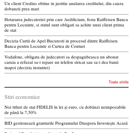
Un client Credius obtine in justitie anularea creditului, din cauza
dobanzii prea mari
Hotararea judecatoriei prin care Aedificium, fosta Raiffeisen Banca
pentru Locuinte, si statul sunt obligati sa achite unui client prima
de stat
Decizia Curtii de Apel Bucuresti in procesul dintre Raiffeisen
Banca pentru Locuinte si Curtea de Conturi
Vodafone, obligata de judecatori sa despagubeasca un abonat
caruia a refuzat sa-i repare un telefon stricat sau sa-i dea banii
inapoi (decizia instantei)
Toate stirile
Stiri economice
Noi titluri de stat FIDELIS în lei și euro, cu dobânzi neimpozabile
de pânã la 7,50%
BID gestionează granturile Programului Diaspora Investește Acasă