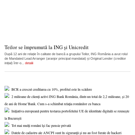
Teilor se împrumută la ING și Unicredit
După 12 ani de relație în calitate de bancă a grupului Teilor, ING România a avut rolul
de Mandated Lead Arranger (aranjor principal mandatat) și Original Lender (creditor
inițial) într-o...
detalii
BCR a crescut creditarea cu 10%, profitul este în scădere
2 milioane de clienți activi ING Bank România, dintr-un total de 2,2 milioane, și 20
de ani de Home’Bank. Cum s-a schimbat relația românilor cu banca
Inițiativa europeană pentru testarea portofelului UE de identitate digitală se reunește
la București
Tot mai mulți români își fac pensie privată
Datele de cadastru ale ANCPI sunt în siguranță și nu au fost furate de hackeri