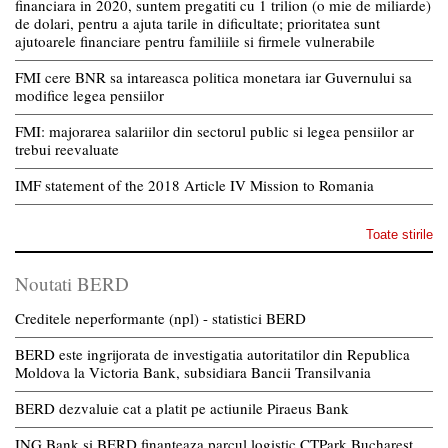
financiara in 2020, suntem pregatiti cu 1 trilion (o mie de miliarde)
de dolari, pentru a ajuta tarile in dificultate; prioritatea sunt
ajutoarele financiare pentru familiile si firmele vulnerabile
FMI cere BNR sa intareasca politica monetara iar Guvernului sa
modifice legea pensiilor
FMI: majorarea salariilor din sectorul public si legea pensiilor ar
trebui reevaluate
IMF statement of the 2018 Article IV Mission to Romania
Toate stirile
Noutati BERD
Creditele neperformante (npl) - statistici BERD
BERD este ingrijorata de investigatia autoritatilor din Republica
Moldova la Victoria Bank, subsidiara Bancii Transilvania
BERD dezvaluie cat a platit pe actiunile Piraeus Bank
ING Bank si BERD finanteaza parcul logistic CTPark Bucharest