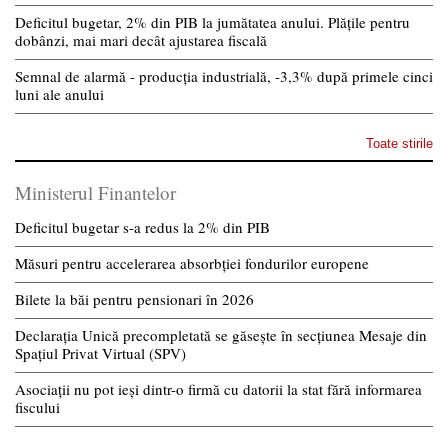
Deficitul bugetar, 2% din PIB la jumătatea anului. Plățile pentru
dobânzi, mai mari decât ajustarea fiscală
Semnal de alarmă - producția industrială, -3,3% după primele cinci
luni ale anului
Toate stirile
Ministerul Finantelor
Deficitul bugetar s-a redus la 2% din PIB
Măsuri pentru accelerarea absorbției fondurilor europene
Bilete la băi pentru pensionari în 2026
Declarația Unică precompletată se găsește în secțiunea Mesaje din
Spațiul Privat Virtual (SPV)
Asociații nu pot ieși dintr-o firmă cu datorii la stat fără informarea
fiscului