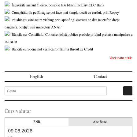
Încasările instant în euro, posibile la 6 bănci, inclusiv CEC Bank
Cumpărăturile pe Emag se pot face mai simplu decât cu cardul, prin Ropay
Phishingul este acum vishing prin spoofing: escrocii se dau la telefon drept
bancheri, polițiști sau inspectori ANAF
Băncile cer Consiliului Concurenței să publice probele privind pretinsa manipulare a
ROBOR
Băncile europene pot verifica românii la Biroul de Credit
Vezi toate stirile
English
Contact
Curs valutar
BNR
Alte Banci
09.08.2026