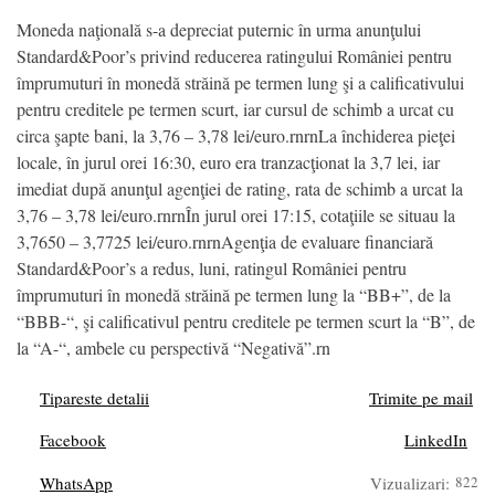
Moneda naţională s-a depreciat puternic în urma anunţului
Standard&Poor’s privind reducerea ratingului României pentru
împrumuturi în monedă străină pe termen lung şi a calificativului
pentru creditele pe termen scurt, iar cursul de schimb a urcat cu
circa şapte bani, la 3,76 – 3,78 lei/euro.rnrnLa închiderea pieţei
locale, în jurul orei 16:30, euro era tranzacţionat la 3,7 lei, iar
imediat după anunţul agenţiei de rating, rata de schimb a urcat la
3,76 – 3,78 lei/euro.rnrnÎn jurul orei 17:15, cotaţiile se situau la
3,7650 – 3,7725 lei/euro.rnrnAgenţia de evaluare financiară
Standard&Poor’s a redus, luni, ratingul României pentru
împrumuturi în monedă străină pe termen lung la “BB+”, de la
“BBB-“, şi calificativul pentru creditele pe termen scurt la “B”, de
la “A-“, ambele cu perspectivă “Negativă”.rn
Tipareste detalii
Trimite pe mail
Facebook
LinkedIn
WhatsApp
Vizualizari:
822