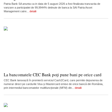
Patria Bank SA anunta ca in data de 5 august 2026 a fost finalizata tranzactia de
vanzare a participatiei de 99,9944% detinute de banca la SAI Patria Asset
Management catre...
detalii
La bancomatele CEC Bank poți pune bani pe orice card
CEC Bank lansează în premieră serviciul Cash2Card, care permite depunerea de
numerar direct pe cardurile Visa și Mastercard emise de orice bancă din România,
prin intermediul bancomatelor multifuncționale (MFM) din...
detalii