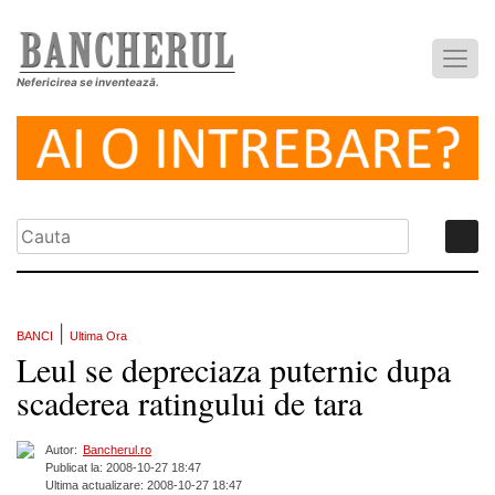
Nefericirea se inventează.
|
BANCI
Ultima Ora
Leul se depreciaza puternic dupa
scaderea ratingului de tara
Autor:
Bancherul.ro
Publicat la: 2008-10-27 18:47
Ultima actualizare: 2008-10-27 18:47