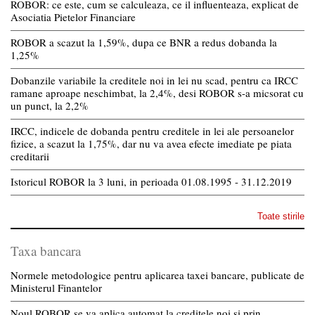
ROBOR: ce este, cum se calculeaza, ce il influenteaza, explicat de
Asociatia Pietelor Financiare
ROBOR a scazut la 1,59%, dupa ce BNR a redus dobanda la
1,25%
Dobanzile variabile la creditele noi in lei nu scad, pentru ca IRCC
ramane aproape neschimbat, la 2,4%, desi ROBOR s-a micsorat cu
un punct, la 2,2%
IRCC, indicele de dobanda pentru creditele in lei ale persoanelor
fizice, a scazut la 1,75%, dar nu va avea efecte imediate pe piata
creditarii
Istoricul ROBOR la 3 luni, in perioada 01.08.1995 - 31.12.2019
Toate stirile
Taxa bancara
Normele metodologice pentru aplicarea taxei bancare, publicate de
Ministerul Finantelor
Noul ROBOR se va aplica automat la creditele noi si prin