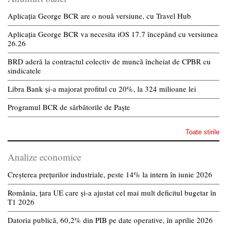
Aplicația George BCR are o nouă versiune, cu Travel Hub
Aplicația George BCR va necesita iOS 17.7 începând cu versiunea
26.26
BRD aderă la contractul colectiv de muncă încheiat de CPBR cu
sindicatele
Libra Bank și-a majorat profitul cu 20%, la 324 milioane lei
Programul BCR de sărbătorile de Paște
Toate stirile
Analize economice
Creșterea prețurilor industriale, peste 14% la intern în iunie 2026
România, țara UE care și-a ajustat cel mai mult deficitul bugetar în
T1 2026
Datoria publică, 60,2% din PIB pe date operative, în aprilie 2026