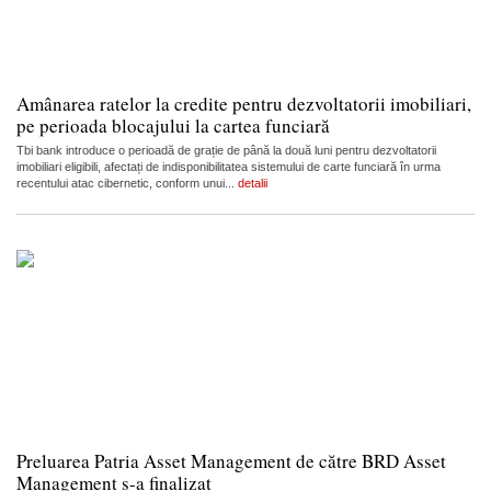
Amânarea ratelor la credite pentru dezvoltatorii imobiliari,
pe perioada blocajului la cartea funciară
Tbi bank introduce o perioadă de grație de până la două luni pentru dezvoltatorii
imobiliari eligibili, afectați de indisponibilitatea sistemului de carte funciară în urma
recentului atac cibernetic, conform unui...
detalii
Preluarea Patria Asset Management de către BRD Asset
Management s-a finalizat