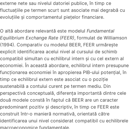
externe nete sau nivelul datoriei publice, în timp ce
fluctuațiile pe termen scurt sunt asociate mai degrabă cu
evoluțiile și comportamentul piețelor financiare.
O altă abordare relevantă este modelul
Fundamental
Equilibrium Exchange Rate (FEER)
, formulat de Williamson
(1994). Comparativ cu modelul BEER, FEER urmărește
explicit identificarea acelui nivel al cursului de schimb
compatibil simultan cu echilibrul intern și cu cel extern al
economiei. În această abordare, echilibrul intern presupune
funcționarea economiei în apropierea PIB-ului potențial, în
timp ce echilibrul extern este asociat cu o poziție
sustenabilă a contului curent pe termen mediu. Din
perspectivă conceptuală, diferența importantă dintre cele
două modele constă în faptul că BEER are un caracter
predominant pozitiv și descriptiv, în timp ce FEER este
construit într-o manieră normativă, orientată către
identificarea unui nivel considerat compatibil cu echilibrele
macroeconomice fundamentale.