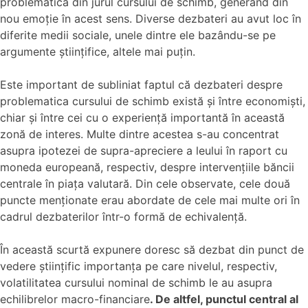
problematica din jurul cursului de schimb, generând din
nou emoție în acest sens. Diverse dezbateri au avut loc în
diferite medii sociale, unele dintre ele bazându-se pe
argumente științifice, altele mai puțin.
Este important de subliniat faptul că dezbateri despre
problematica cursului de schimb există și între economiști,
chiar și între cei cu o experiență importantă în această
zonă de interes. Multe dintre acestea s-au concentrat
asupra ipotezei de supra-apreciere a leului în raport cu
moneda europeană, respectiv, despre intervențiile băncii
centrale în piața valutară. Din cele observate, cele două
puncte menționate erau abordate de cele mai multe ori în
cadrul dezbaterilor într-o formă de echivalență.
În această scurtă expunere doresc să dezbat din punct de
vedere științific importanța pe care nivelul, respectiv,
volatilitatea cursului nominal de schimb le au asupra
echilibrelor macro-financiare
. De altfel, punctul central al