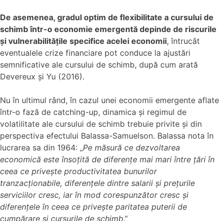
De asemenea, gradul optim de flexibilitate a cursului de
schimb într-o economie emergentă depinde de riscurile
și vulnerabilitățile specifice acelei economii
, întrucât
eventualele crize financiare pot conduce la ajustări
semnificative ale cursului de schimb, după cum arată
Devereux și Yu (2016).
Nu în ultimul rând, în cazul unei economii emergente aflate
într-o fază de catching-up, dinamica și regimul de
volatilitate ale cursului de schimb trebuie privite și din
perspectiva efectului Balassa-Samuelson. Balassa nota în
lucrarea sa din 1964: „
Pe măsură ce dezvoltarea
economică este însoțită de diferențe mai mari între țări în
ceea ce privește productivitatea bunurilor
tranzacționabile, diferențele dintre salarii și prețurile
serviciilor cresc, iar în mod corespunzător cresc și
diferențele în ceea ce privește paritatea puterii de
cumpărare și cursurile de schimb
.”