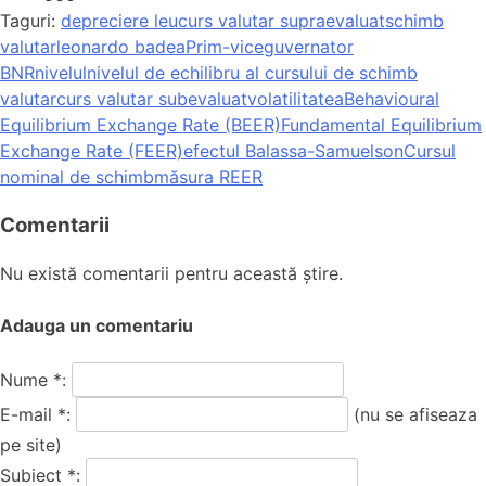
Taguri:
depreciere leu
curs valutar supraevaluat
schimb
valutar
leonardo badea
Prim-viceguvernator
BNR
nivelul
nivelul de echilibru al cursului de schimb
valutar
curs valutar subevaluat
volatilitatea
Behavioural
Equilibrium Exchange Rate (BEER)
Fundamental Equilibrium
Exchange Rate (FEER)
efectul Balassa-Samuelson
Cursul
nominal de schimb
măsura REER
Comentarii
Nu există comentarii pentru această știre.
Adauga un comentariu
Nume *:
E-mail *:
(nu se afiseaza
pe site)
Subiect *: