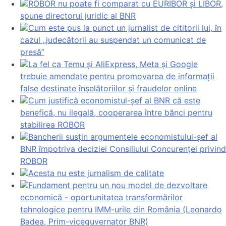
ROBOR nu poate fi comparat cu EURIBOR și LIBOR,
spune directorul juridic al BNR
Cum este pus la punct un jurnalist de cititorii lui, în
cazul „judecătorii au suspendat un comunicat de
presă”
La fel ca Temu și AliExpress, Meta și Google
trebuie amendate pentru promovarea de informații
false destinate înșelătoriilor și fraudelor online
Cum justifică economistul-șef al BNR că este
benefică, nu ilegală, cooperarea între bănci pentru
stabilirea ROBOR
Bancherii susțin argumentele economistului-șef al
BNR împotriva deciziei Consiliului Concurenței privind
ROBOR
Acesta nu este jurnalism de calitate
Fundament pentru un nou model de dezvoltare
economică - oportunitatea transformărilor
tehnologice pentru IMM-urile din România (Leonardo
Badea, Prim-viceguvernator BNR)