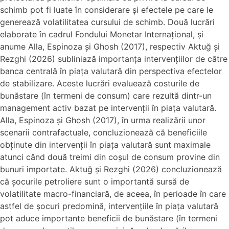
schimb pot fi luate în considerare și efectele pe care le
generează volatilitatea cursului de schimb. Două lucrări
elaborate în cadrul Fondului Monetar Internațional, și
anume Alla, Espinoza și Ghosh (2017), respectiv Aktuğ și
Rezghi (2026) subliniază importanța intervențiilor de către
banca centrală în piața valutară din perspectiva efectelor
de stabilizare. Aceste lucrări evaluează costurile de
bunăstare (în termeni de consum) care rezultă dintr-un
management activ bazat pe intervenții în piața valutară.
Alla, Espinoza și Ghosh (2017), în urma realizării unor
scenarii contrafactuale, concluzionează că beneficiile
obținute din intervenții în piața valutară sunt maximale
atunci când două treimi din coșul de consum provine din
bunuri importate. Aktuğ și Rezghi (2026) concluzionează
că șocurile petroliere sunt o importantă sursă de
volatilitate macro-financiară, de aceea, în perioade în care
astfel de șocuri predomină, intervențiile în piața valutară
pot aduce importante beneficii de bunăstare (în termeni