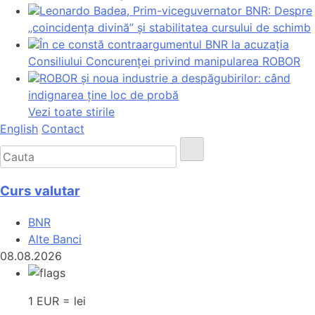
Leonardo Badea, Prim-viceguvernator BNR: Despre
„coincidența divină” și stabilitatea cursului de schimb
În ce constă contraargumentul BNR la acuzația
Consiliului Concurenței privind manipularea ROBOR
ROBOR și noua industrie a despăgubirilor: când
indignarea ține loc de probă
Vezi toate stirile
English
Contact
Curs valutar
BNR
Alte Banci
08.08.2026
1 EUR = lei