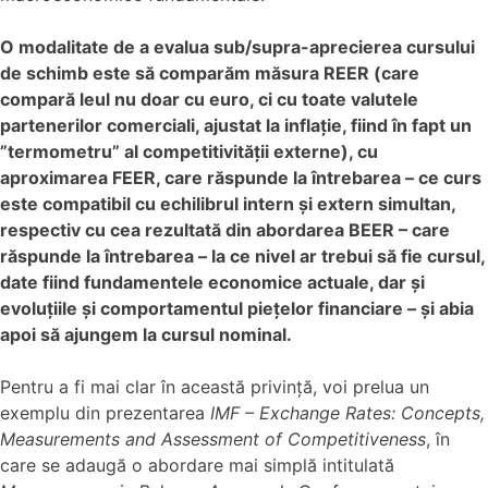
O modalitate de a evalua sub/supra-aprecierea cursului
de schimb este să comparăm măsura REER (care
compară leul nu doar cu euro, ci cu toate valutele
partenerilor comerciali, ajustat la inflație, fiind în fapt un
”termometru” al competitivității externe), cu
aproximarea FEER, care răspunde la întrebarea – ce curs
este compatibil cu echilibrul intern și extern simultan,
respectiv cu cea rezultată din abordarea BEER – care
răspunde la întrebarea – la ce nivel ar trebui să fie cursul,
date fiind fundamentele economice actuale, dar și
evoluțiile și comportamentul piețelor financiare – și abia
apoi să ajungem la cursul nominal.
Pentru a fi mai clar în această privință, voi prelua un
exemplu din prezentarea
IMF – Exchange Rates: Concepts,
Measurements and Assessment of Competitiveness
, în
care se adaugă o abordare mai simplă intitulată