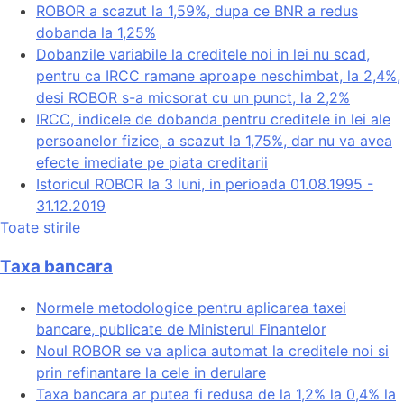
ROBOR a scazut la 1,59%, dupa ce BNR a redus
dobanda la 1,25%
Dobanzile variabile la creditele noi in lei nu scad,
pentru ca IRCC ramane aproape neschimbat, la 2,4%,
desi ROBOR s-a micsorat cu un punct, la 2,2%
IRCC, indicele de dobanda pentru creditele in lei ale
persoanelor fizice, a scazut la 1,75%, dar nu va avea
efecte imediate pe piata creditarii
Istoricul ROBOR la 3 luni, in perioada 01.08.1995 -
31.12.2019
Toate stirile
Taxa bancara
Normele metodologice pentru aplicarea taxei
bancare, publicate de Ministerul Finantelor
Noul ROBOR se va aplica automat la creditele noi si
prin refinantare la cele in derulare
Taxa bancara ar putea fi redusa de la 1,2% la 0,4% la