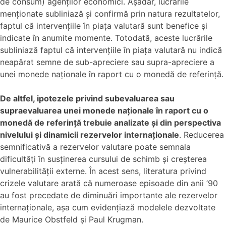
de consum) agenților economici. Așadar, lucrările
menționate subliniază și confirmă prin natura rezultatelor,
faptul că intervențiile în piața valutară sunt benefice și
indicate în anumite momente. Totodată, aceste lucrările
subliniază faptul că intervențiile în piața valutară nu indică
neapărat semne de sub-apreciere sau supra-apreciere a
unei monede naționale în raport cu o monedă de referință.
De altfel, ipotezele privind subevaluarea sau
supraevaluarea unei monede naționale în raport cu o
monedă de referință trebuie analizate și din perspectiva
nivelului și dinamicii rezervelor internaționale
. Reducerea
semnificativă a rezervelor valutare poate semnala
dificultăți în susținerea cursului de schimb și creșterea
vulnerabilității externe. În acest sens, literatura privind
crizele valutare arată că numeroase episoade din anii ’90
au fost precedate de diminuări importante ale rezervelor
internaționale, așa cum evidențiază modelele dezvoltate
de Maurice Obstfeld și Paul Krugman.