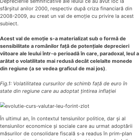
Deprecierile semnificative ale leului ce au avut loc la
sfârșitul anilor 2000, respectiv după criza financiară din
2008-2009, au creat un val de emoție cu privire la acest
subiect.
Acest val de emoție s-a materializat sub o formă de
sensibilitate a românilor față de potențiale deprecieri
viitoare ale leului într-o perioadă în care, paradoxal, leul a
arătat o volatilitate mai redusă decât celelalte monede
din regiune (a se vedea graficul de mai jos)
.
Fig.1: Volatilitatea cursurilor de schimb față de euro în
state din regiune care au adoptat țintirea inflației
În ultimul an, în contextul tensiunilor politice, dar și al
tensiunilor economice și sociale care au urmat adoptării
măsurilor de consolidare fiscală s-a readus în prim-plan