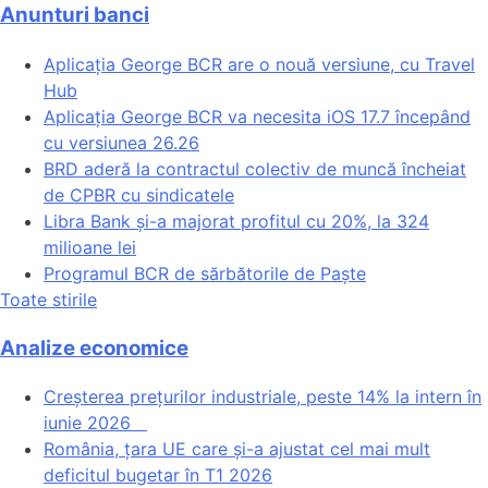
Anunturi banci
Aplicația George BCR are o nouă versiune, cu Travel
Hub
Aplicația George BCR va necesita iOS 17.7 începând
cu versiunea 26.26
BRD aderă la contractul colectiv de muncă încheiat
de CPBR cu sindicatele
Libra Bank și-a majorat profitul cu 20%, la 324
milioane lei
Programul BCR de sărbătorile de Paște
Toate stirile
Analize economice
Creșterea prețurilor industriale, peste 14% la intern în
iunie 2026
România, țara UE care și-a ajustat cel mai mult
deficitul bugetar în T1 2026