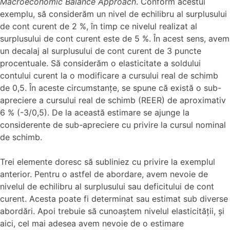
Macroeconomic Balance Approach
. Conform acestui
exemplu, să considerăm un nivel de echilibru al surplusului
de cont curent de 2 %, în timp ce nivelul realizat al
surplusului de cont curent este de 5 %. În acest sens, avem
un decalaj al surplusului de cont curent de 3 puncte
procentuale. Să considerăm o elasticitate a soldului
contului curent la o modificare a cursului real de schimb
de 0,5. În aceste circumstanțe, se spune că există o sub-
apreciere a cursului real de schimb (REER) de aproximativ
6 % (-3/0,5). De la această estimare se ajunge la
considerente de sub-apreciere cu privire la cursul nominal
de schimb.
Trei elemente doresc să subliniez cu privire la exemplul
anterior. Pentru o astfel de abordare, avem nevoie de
nivelul de echilibru al surplusului sau deficitului de cont
curent. Acesta poate fi determinat sau estimat sub diverse
abordări. Apoi trebuie să cunoaștem nivelul elasticității, și
aici, cel mai adesea avem nevoie de o estimare