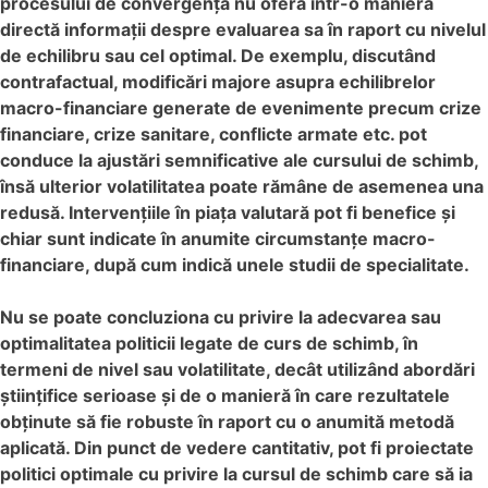
procesului de convergență nu oferă într-o manieră
directă informații despre evaluarea sa în raport cu nivelul
de echilibru sau cel optimal. De exemplu, discutând
contrafactual, modificări majore asupra echilibrelor
macro-financiare generate de evenimente precum crize
financiare, crize sanitare, conflicte armate etc. pot
conduce la ajustări semnificative ale cursului de schimb,
însă ulterior volatilitatea poate rămâne de asemenea una
redusă. Intervențiile în piața valutară pot fi benefice și
chiar sunt indicate în anumite circumstanțe macro-
financiare, după cum indică unele studii de specialitate.
Nu se poate concluziona cu privire la adecvarea sau
optimalitatea politicii legate de curs de schimb, în
termeni de nivel sau volatilitate, decât utilizând abordări
științifice serioase și de o manieră în care rezultatele
obținute să fie robuste în raport cu o anumită metodă
aplicată. Din punct de vedere cantitativ, pot fi proiectate
politici optimale cu privire la cursul de schimb care să ia