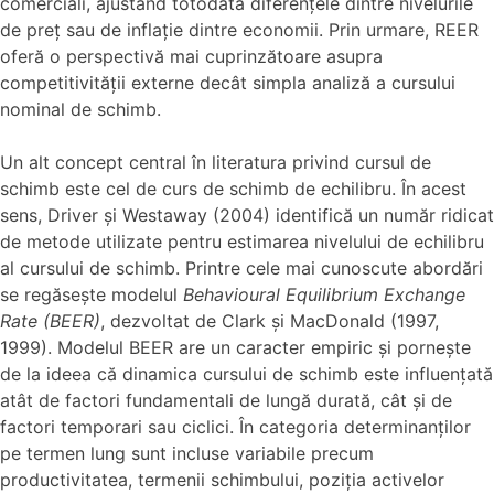
comerciali, ajustând totodată diferențele dintre nivelurile
de preț sau de inflație dintre economii. Prin urmare, REER
oferă o perspectivă mai cuprinzătoare asupra
competitivității externe decât simpla analiză a cursului
nominal de schimb.
Un alt concept central în literatura privind cursul de
schimb este cel de curs de schimb de echilibru. În acest
sens, Driver și Westaway (2004) identifică un număr ridicat
de metode utilizate pentru estimarea nivelului de echilibru
al cursului de schimb. Printre cele mai cunoscute abordări
se regăsește modelul
Behavioural Equilibrium Exchange
Rate (BEER)
, dezvoltat de Clark și MacDonald (1997,
1999). Modelul BEER are un caracter empiric și pornește
de la ideea că dinamica cursului de schimb este influențată
atât de factori fundamentali de lungă durată, cât și de
factori temporari sau ciclici. În categoria determinanților
pe termen lung sunt incluse variabile precum
productivitatea, termenii schimbului, poziția activelor