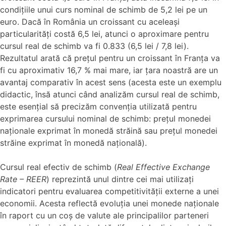
condițiile unui curs nominal de schimb de 5,2 lei pe un
euro. Dacă în România un croissant cu aceleași
particularități costă 6,5 lei, atunci o aproximare pentru
cursul real de schimb va fi 0.833 (6,5 lei / 7,8 lei).
Rezultatul arată că prețul pentru un croissant în Franța va
fi cu aproximativ 16,7 % mai mare, iar țara noastră are un
avantaj comparativ în acest sens (acesta este un exemplu
didactic, însă atunci când analizăm cursul real de schimb,
este esențial să precizăm convenția utilizată pentru
exprimarea cursului nominal de schimb: prețul monedei
naționale exprimat în monedă străină sau prețul monedei
străine exprimat în monedă națională).
Cursul real efectiv de schimb (
Real Effective Exchange
Rate – REER
) reprezintă unul dintre cei mai utilizați
indicatori pentru evaluarea competitivității externe a unei
economii. Acesta reflectă evoluția unei monede naționale
în raport cu un coș de valute ale principalilor parteneri