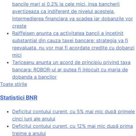
bancile mari si 0,2% la cele mici, insa bancherii
avertizeaza ca indiferent de nivelul acesteia,
intermedierea financiara va scadea iar dobanzile vor
creste
Raiffeisen anunta ca activitatea bancii a incetinit
substantial din cauza taxei bancare; strategia va fi
reevaluata, nu vor mai fi acordate credite cu dobanzi
mici
Tariceanu anunta un acord de principiu privind taxa
bancara: ROBOR-ul ar putea fi inlocuit cu marja de
dobanda a bancilor
Toate stirile
Statistici BNR
Deficitul contului curent, cu 5% mai mic după primele
cinci luni ale anului
Deficitul contului curent, cu 12% mai mic după prima
treime a anului