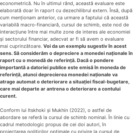
econometrică. Nu în ultimul rând, această evaluare este
elaborată doar în raport cu dezechilibrul extern. Însă, după
cum menționam anterior, ca urmare a faptului că această
variabilă macro-financiară, cursul de schimb, este nod de
interacțiune între mai multe zone de interes ale economiei
și sectorului financiar, adecvat ar fi să avem o evaluare
mai cuprinzătoare.
Voi da un exemplu sugestiv în acest
sens. Să considerăm o depreciere a monedei naționale în
raport cu o monedă de referință. Dacă o pondere
importantă a datoriei publice este emisă în moneda de
referință, atunci deprecierea monedei naționale va
atrage automat o deteriorare a situației fiscal-bugetare,
care mai departe ar antrena o deteriorare a contului
curent.
Conform lui Itskhoki și Mukhin (2022), o astfel de
abordare se referă la cursul de schimb nominal. În linie cu
cadrul metodologic propus de cei doi autori, în
proiectarea politicilor optimale cu privire la cursul de