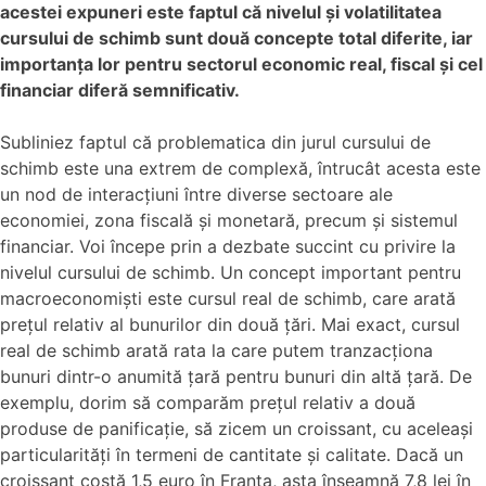
acestei expuneri este faptul că nivelul și volatilitatea
cursului de schimb sunt două concepte total diferite, iar
importanța lor pentru sectorul economic real, fiscal și cel
financiar diferă semnificativ.
Subliniez faptul că problematica din jurul cursului de
schimb este una extrem de complexă, întrucât acesta este
un nod de interacțiuni între diverse sectoare ale
economiei, zona fiscală și monetară, precum și sistemul
financiar. Voi începe prin a dezbate succint cu privire la
nivelul cursului de schimb. Un concept important pentru
macroeconomiști este cursul real de schimb, care arată
prețul relativ al bunurilor din două țări. Mai exact, cursul
real de schimb arată rata la care putem tranzacționa
bunuri dintr-o anumită țară pentru bunuri din altă țară. De
exemplu, dorim să comparăm prețul relativ a două
produse de panificație, să zicem un croissant, cu aceleași
particularități în termeni de cantitate și calitate. Dacă un
croissant costă 1,5 euro în Franța, asta înseamnă 7,8 lei în