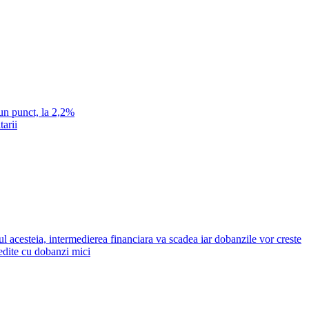
un punct, la 2,2%
tarii
ul acesteia, intermedierea financiara va scadea iar dobanzile vor creste
redite cu dobanzi mici