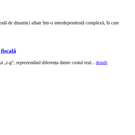
deală de dinamici aflate într-o interdependentă complexă, în care
fiscală
i „r-g”, reprezentând diferența dintre costul real...
detalii