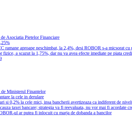
 de Asociatia Pietelor Financiare
1,25%
a IRCC ramane aproape neschimbat, la 2,4%, desi ROBOR s-a micsorat cu 
 fizice, a scazut la 1,75%, dar nu va avea efecte imediate pe piata credi
9
 de Ministerul Finantelor
tare la cele in derulare
i si 0,2% la cele mici, insa bancherii avertizeaza ca indiferent de nivel
n cauza taxei bancare; strategia va fi reevaluata, nu vor mai fi acordate c
OBOR-ul ar putea fi inlocuit cu marja de dobanda a bancilor