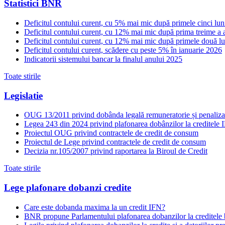
Statistici BNR
Deficitul contului curent, cu 5% mai mic după primele cinci luni
Deficitul contului curent, cu 12% mai mic după prima treime a 
Deficitul contului curent, cu 12% mai mic după primele două lu
Deficitul contului curent, scădere cu peste 5% în ianuarie 2026
Indicatorii sistemului bancar la finalul anului 2025
Toate stirile
Legislatie
OUG 13/2011 privind dobânda legală remuneratorie și penaliza
Legea 243 din 2024 privind plafonarea dobânzilor la creditele 
Proiectul OUG privind contractele de credit de consum
Proiectul de Lege privind contractele de credit de consum
Decizia nr.105/2007 privind raportarea la Biroul de Credit
Toate stirile
Lege plafonare dobanzi credite
Care este dobanda maxima la un credit IFN?
BNR propune Parlamentului plafonarea dobanzilor la creditele ban