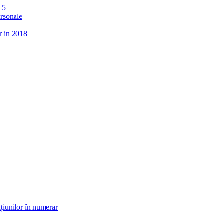
15
ersonale
r in 2018
țiunilor în numerar