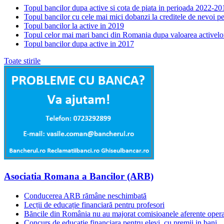
Topul bancilor dupa active si cota de piata in perioada 2022-20
Topul bancilor cu cele mai mici dobanzi la creditele de nevoi p
Topul bancilor la active in 2019
Topul celor mai mari banci din Romania dupa valoarea activelo
Topul bancilor dupa active in 2017
Toate stirile
Asociatia Romana a Bancilor (ARB)
Conducerea ARB rămâne neschimbată
Lecții de educație financiară pentru profesori
Băncile din România nu au majorat comisioanele aferente opera
Concurs de educatie financiara pentru elevi, cu premii in bani