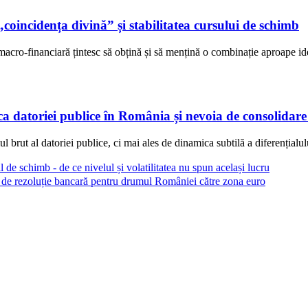
incidența divină” și stabilitatea cursului de schimb
a macro-financiară țintesc să obțină și să mențină o combinație aproape i
atoriei publice în România și nevoia de consolidare 
rut al datoriei publice, ci mai ales de dinamica subtilă a diferențialulu
schimb - de ce nivelul și volatilitatea nu spun același lucru
e rezoluție bancară pentru drumul României către zona euro