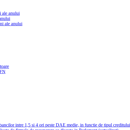
 ale anului
anului
ni ale anului
toare
IFN
cilor intre 1,5 si 4 ori peste DAE medie, in functie de tipul creditului;