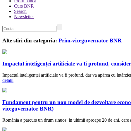
Profil banca
Curs BNR
Search
Newsletter
Alte stiri din categoria:
Prim-viceguvernator BNR
Impactul inteligenței artificiale va fi profund, con
Impactul inteligenței artificiale va fi profund, dar va apărea cu întâr
detalii
Fundament pentru un nou model de dezvoltare econom
viceguvernator BNR)
România a parcurs un drum sinuos, în ultimii aproape 20 de ani, care a 