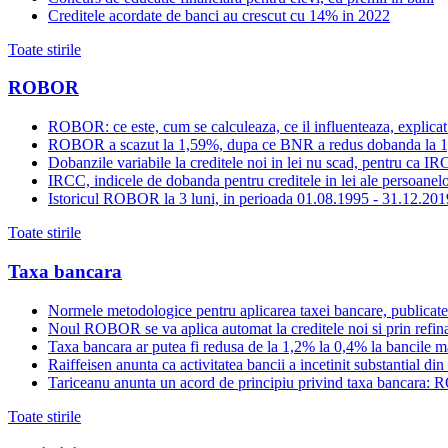
Creditele acordate de banci au crescut cu 14% in 2022
Toate stirile
ROBOR
ROBOR: ce este, cum se calculeaza, ce il influenteaza, explicat
ROBOR a scazut la 1,59%, dupa ce BNR a redus dobanda la 
Dobanzile variabile la creditele noi in lei nu scad, pentru c
IRCC, indicele de dobanda pentru creditele in lei ale persoanelor
Istoricul ROBOR la 3 luni, in perioada 01.08.1995 - 31.12.201
Toate stirile
Taxa bancara
Normele metodologice pentru aplicarea taxei bancare, publicate
Noul ROBOR se va aplica automat la creditele noi si prin refinan
Taxa bancara ar putea fi redusa de la 1,2% la 0,4% la bancile mar
Raiffeisen anunta ca activitatea bancii a incetinit substantial di
Tariceanu anunta un acord de principiu privind taxa bancara: R
Toate stirile