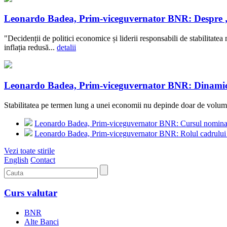
Leonardo Badea, Prim-viceguvernator BNR: Despre „co
"Decidenții de politici economice și liderii responsabili de stabilitate
inflația redusă...
detalii
Leonardo Badea, Prim-viceguvernator BNR: Dinamica d
Stabilitatea pe termen lung a unei economii nu depinde doar de volumul b
Leonardo Badea, Prim-viceguvernator BNR: Cursul nominal de 
Leonardo Badea, Prim-viceguvernator BNR: Rolul cadrului d
Vezi toate stirile
English
Contact
Curs valutar
BNR
Alte Banci