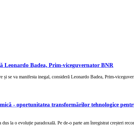
sideră Leonardo Badea, Prim-viceguvernator BNR
ziere și se va manifesta inegal, consideră Leonardo Badea, Prim-viceguver
ică - oportunitatea transformărilor tehnologice pen
dus la o evoluție paradoxală. Pe de-o parte am înregistrat creșteri recor