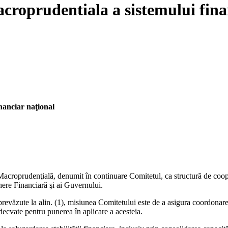
roprudentiala a sistemului fina
nanciar naţional
croprudenţială, denumit în continuare Comitetul, ca structură de cooperar
here Financiară şi ai Guvernului.
r prevăzute la alin. (1), misiunea Comitetului este de a asigura coordon
adecvate pentru punerea în aplicare a acesteia.