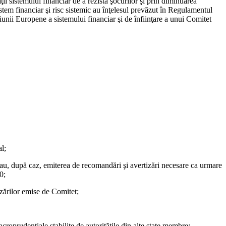
ţii sistemului financiar de a rezista şocurilor şi prin diminuarea
stem financiar şi risc sistemic au înţelesul prevăzut în Regulamentul
nii Europene a sistemului financiar şi de înfiinţare a unui Comitet
al;
sau, după caz, emiterea de recomandări şi avertizări necesare ca urmare
0;
zărilor emise de Comitet;
croprudenţiale stabilite de autorităţile din alte state membre;