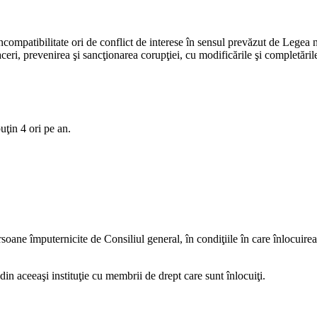
incompatibilitate ori de conflict de interese în sensul prevăzut de Legea
aceri, prevenirea şi sancţionarea corupţiei, cu modificările şi completările
uţin 4 ori pe an.
ane împuternicite de Consiliul general, în condiţiile în care înlocuirea e
 din aceeaşi instituţie cu membrii de drept care sunt înlocuiţi.