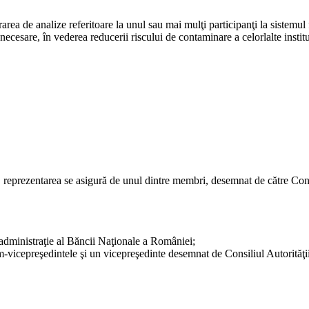
orarea de analize referitoare la unul sau mai mulţi participanţi la sistemu
ecesare, în vederea reducerii riscului de contaminare a celorlalte institu
te, reprezentarea se asigură de unul dintre membri, desemnat de către Cons
administraţie al Băncii Naţionale a României;
im-vicepreşedintele şi un vicepreşedinte desemnat de Consiliul Autorităţ