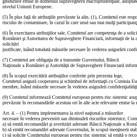
ghidurilor emise în domeniul supravegherii macroprudenţiale, adoptate
nivelul Uniunii Europene.
(5) În plus faţă de atribuţiile prevăzute la alin. (1), Comitetul este r
riscului de contaminare, în cazul în care unul sau mai mulţi participanţ
(6) În exercitarea atribuţiilor sale, Comitetul are competenţa de a solic
României şi Autoritatea de Supraveghere Financiară, informaţii de la alte 
solicitări
justificate, luând totodată măsurile necesare în vederea asigurării confiden
(7) Comitetul are obligaţia de a transmite Guvernului, Băncii
Naţionale a României şi Autorităţii de Supraveghere Financiară informaţ
(8) În scopul exercitării atribuţiilor conferite prin prezenta lege,
Comitetul asigură cooperarea şi schimbul de informaţii cu Comisia Eur
membre, luând măsurile necesare în vederea asigurării confidenţialităţii
(9) Comitetul informează Comitetul european pentru risc sistemic asupra 
prevăzute în recomandările acestuia ori în alte acte relevante emise la
Art. 4. – (1) Pentru implementarea la nivel naţional a măsurilor
necesare în vederea prevenirii sau diminuării riscurilor sistemice, Comi
a) să emită recomandări şi avertizări adresate Băncii Naţionale a Român
b) să emită recomandări adresate Guvernului, în scopul menţinerii stabil
c) să solicite Comitetului european pentru risc sistemic să emită o r