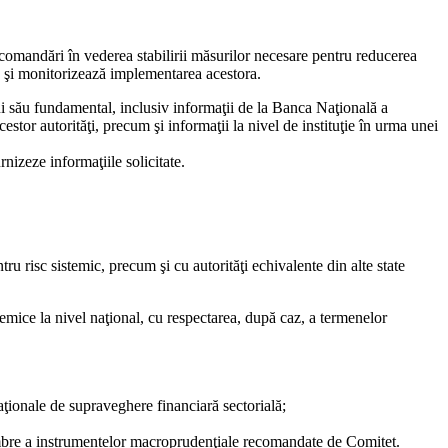
 recomandări în vederea stabilirii măsurilor necesare pentru reducerea
c, şi monitorizează implementarea acestora.
ului său fundamental, inclusiv informaţii de la Banca Naţională a
cestor autorităţi, precum şi informaţii la nivel de instituţie în urma unei
urnizeze informaţiile solicitate.
risc sistemic, precum şi cu autorităţi echivalente din alte state
temice la nivel naţional, cu respectarea, după caz, a termenelor
aţionale de supraveghere financiară sectorială;
membre a instrumentelor macroprudenţiale recomandate de Comitet.