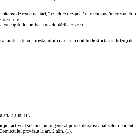
emiterea de reglementări, în vederea respectării recomandărilor sau, după
la măsurile
ea va cuprinde motivele neadoptării acestora.
a lor de acţiune, acesta informează, în condiţii de strictă confidenţialitat
art. 2 alin. (1).
rijini activitatea Consiliului general prin elaborarea analizelor de identi
omitetului prevăzut la art. 2 alin. (1).