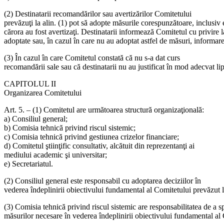
(2) Destinatarii recomandărilor sau avertizărilor Comitetului
prevăzuţi la alin. (1) pot să adopte măsurile corespunzătoare, inclusiv 
cărora au fost avertizaţi. Destinatarii informează Comitetul cu privire 
adoptate sau, în cazul în care nu au adoptat astfel de măsuri, informar
(3) În cazul în care Comitetul constată că nu s-a dat curs
recomandării sale sau că destinatarii nu au justificat în mod adecvat lips
CAPITOLUL II
Organizarea Comitetului
Art. 5. – (1) Comitetul are următoarea structură organizaţională:
a) Consiliul general;
b) Comisia tehnică privind riscul sistemic;
c) Comisia tehnică privind gestiunea crizelor financiare;
d) Comitetul ştiinţific consultativ, alcătuit din reprezentanţi ai
mediului academic şi universitar;
e) Secretariatul.
(2) Consiliul general este responsabil cu adoptarea deciziilor în
vederea îndeplinirii obiectivului fundamental al Comitetului prevăzut la 
(3) Comisia tehnică privind riscul sistemic are responsabilitatea de a sp
măsurilor necesare în vederea îndeplinirii obiectivului fundamental al C