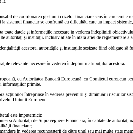
 la
esponsabil de coordonarea gestiunii crizelor financiare sens în care emite
i la sistemul financiar se confruntă cu dificultăţi care au impact sistemi
ita toate datele şi informaţiile necesare în vederea îndeplinirii obiectiv
autorităţi şi instituţii, inclusiv aflate în afara ariei de reglementare a a
ţialităţii acestora, autorităţile şi instituţiile sesizate fiind obligate să f
iile relevante necesare în vederea îndeplinirii atribuţiilor acestora.
opeană, cu Autoritatea Bancară Europeană, cu Comitetul european pentru 
 informaţiilor primite.
acţiunilor întreprinse în vederea prevenirii şi diminuării riscurilor sis
 nivelul Uniunii Europene.
tetul este împuternicit:
iei şi Autorităţii de Supraveghere Financiară, în calitate de autorităţi n
ităţii financiare;
ecomandare în vederea recunoaşterii de către unul sau mai multe state 