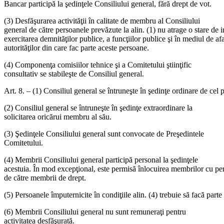
Bancar participă la şedinţele Consiliului general, fără drept de vot.
(3) Desfăşurarea activităţii în calitate de membru al Consiliului
general de către persoanele prevăzute la alin. (1) nu atrage o stare de 
exercitarea demnităţilor publice, a funcţiilor publice şi în mediul de af
autorităţilor din care fac parte aceste persoane.
(4) Componenţa comisiilor tehnice şi a Comitetului ştiinţific
consultativ se stabileşte de Consiliul general.
Art. 8. – (1) Consiliul general se întruneşte în şedinţe ordinare de cel p
(2) Consiliul general se întruneşte în şedinţe extraordinare la
solicitarea oricărui membru al său.
(3) Şedinţele Consiliului general sunt convocate de Preşedintele
Comitetului.
(4) Membrii Consiliului general participă personal la şedinţele
acestuia. În mod excepţional, este permisă înlocuirea membrilor cu perso
de către membrii de drept.
(5) Persoanele împuternicite în condiţiile alin. (4) trebuie să facă parte
(6) Membrii Consiliului general nu sunt remuneraţi pentru
activitatea desfăşurată.