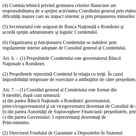
(4) Comisia tehnică privind gestiunea crizelor financiare are
responsabilitatea de a sprijini activitatea Consiliului general prin elab
dificultăţi majore care au impact sistemic şi prin propunerea măsurilor n
(5) Secretariatul este asigurat de Banca Naţională a României şi
acordă sprijin administrativ şi logistic Comitetului.
(6) Organizarea şi funcţionarea Comitetului se stabilesc prin
regulamente interne adoptate de Consiliul general al Comitetului.
Art. 6. – (1) Preşedintele Comitetului este guvernatorul Băncii
Naţionale a României.
(2) Preşedintele reprezintă Comitetul în relaţia cu terţii. În cazul
imposibilităţii temporare de exercitare a atribuţiilor de către preşedin
Art. 7. – (1) Consiliul general al Comitetului este format din
9 membri, după cum urmează:
a) din partea Băncii Naţionale a României: guvernatorul,
prim-viceguvernatorul şi un viceguvernator desemnat de Consiliul de 
b) din partea Autorităţii de Supraveghere Financiară: preşedintele, pr
c) din partea Guvernului: 3 reprezentanţi desemnaţi de
Prim-ministru.
(2) Directorul Fondului de Garantare a Depozitelor în Sistemul