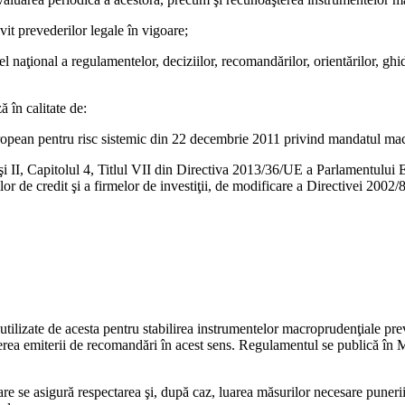
vit prevederilor legale în vigoare;
el naţional a regulamentelor, deciziilor, recomandărilor, orientărilor, g
ă în calitate de:
ropean pentru risc sistemic din 22 decembrie 2011 privind mandatul macr
I şi II, Capitolul 4, Titlul VII din Directiva 2013/36/UE a Parlamentului 
tuţiilor de credit şi a firmelor de investiţii, de modificare a Directivei 
lizate de acesta pentru stabilirea instrumentelor macroprudenţiale prevăz
ea emiterii de recomandări în acest sens. Regulamentul se publică în Mon
re se asigură respectarea şi, după caz, luarea măsurilor necesare punerii 