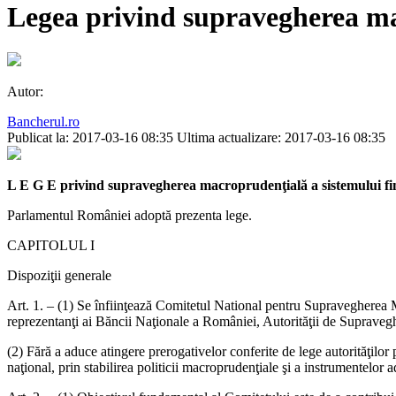
Legea privind supravegherea mac
Autor:
Bancherul.ro
Publicat la: 2017-03-16 08:35
Ultima actualizare: 2017-03-16 08:35
L E G E privind supravegherea macroprudenţială a sistemului fi
Parlamentul României adoptă prezenta lege.
CAPITOLUL I
Dispoziţii generale
Art. 1. – (1) Se înfiinţează Comitetul National pentru Supravegherea Ma
reprezentanţi ai Băncii Naţionale a României, Autorităţii de Supraveg
(2) Fără a aduce atingere prerogativelor conferite de lege autorităţilo
naţional, prin stabilirea politicii macroprudenţiale şi a instrumentelor 