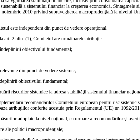
a salvgardarea stabilităţii financiare, inclusiv prin consolidarea capacită
e sustenabilă a sistemului financiar la creşterea economică. Sintagmele si
 noiembrie 2010 privind supravegherea macroprudenţială la nivelul Uniu
itetul este independent din punct de vedere operaţional.
 art. 2 alin. (1), Comitetul are următoarele atribuţii:
 îndeplinirii obiectivului fundamental;
nt relevante din punct de vedere sistemic;
deplinirii obiectivului fundamental;
rii riscurilor sistemice la adresa stabilităţii sistemului financiar naţion
implementării recomandărilor Comitetului european pentru risc sistemic 
baza atribuţiilor conferite acestuia prin Regulamentul (UE) nr. 1092/201
surilor adoptate la nivel naţional, ca urmare a recomandărilor şi averti
re ale politicii macroprudenţiale;
eevaluarea periodică a acestora, precum şi recunoaşterea instrumentelor ma