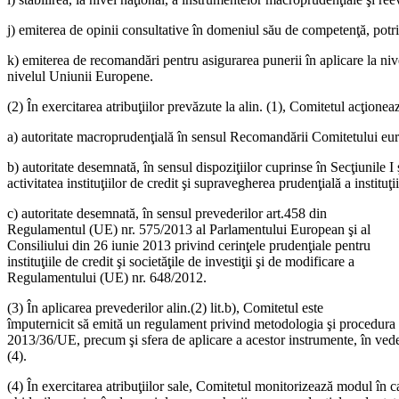
j) emiterea de opinii consultative în domeniul său de competenţă, potri
k) emiterea de recomandări pentru asigurarea punerii în aplicare la niv
nivelul Uniunii Europene.
(2) În exercitarea atribuţiilor prevăzute la alin. (1), Comitetul acţioneaz
a) autoritate macroprudenţială în sensul Recomandării Comitetului eu
b) autoritate desemnată, în sensul dispoziţiilor cuprinse în Secţiunile 
activitatea instituţiilor de credit şi supravegherea prudenţială a insti
c) autoritate desemnată, în sensul prevederilor art.458 din
Regulamentul (UE) nr. 575/2013 al Parlamentului European şi al
Consiliului din 26 iunie 2013 privind cerinţele prudenţiale pentru
instituţiile de credit şi societăţile de investiţii şi de modificare a
Regulamentului (UE) nr. 648/2012.
(3) În aplicarea prevederilor alin.(2) lit.b), Comitetul este
împuternicit să emită un regulament privind metodologia şi procedura uti
2013/36/UE, precum şi sfera de aplicare a acestor instrumente, în veder
(4).
(4) În exercitarea atribuţiilor sale, Comitetul monitorizează modul în ca