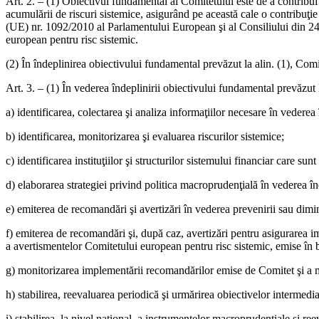
Art. 2. – (1) Obiectivul fundamental al Comitetului este de a contribui l
acumulării de riscuri sistemice, asigurând pe această cale o contribuţi
(UE) nr. 1092/2010 al Parlamentului European şi al Consiliului din 24
european pentru risc sistemic.
(2) În îndeplinirea obiectivului fundamental prevăzut la alin. (1), Com
Art. 3. – (1) În vederea îndeplinirii obiectivului fundamental prevăzut la
a) identificarea, colectarea şi analiza informaţiilor necesare în vederea
b) identificarea, monitorizarea şi evaluarea riscurilor sistemice;
c) identificarea instituţiilor şi structurilor sistemului financiar care su
d) elaborarea strategiei privind politica macroprudenţială în vederea în
e) emiterea de recomandări şi avertizări în vederea prevenirii sau diminuă
f) emiterea de recomandări şi, după caz, avertizări pentru asigurarea 
a avertismentelor Comitetului european pentru risc sistemic, emise în 
g) monitorizarea implementării recomandărilor emise de Comitet şi a mă
h) stabilirea, reevaluarea periodică şi urmărirea obiectivelor intermedia
i) stabilirea, la nivel naţional, a instrumentelor macroprudenţiale şi r