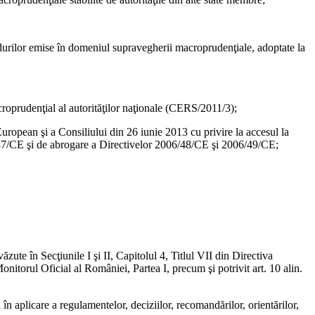
hidurilor emise în domeniul supravegherii macroprudenţiale, adoptate la
oprudenţial al autorităţilor naţionale (CERS/2011/3);
European şi a Consiliului din 26 iunie 2013 cu privire la accesul la
2002/87/CE şi de abrogare a Directivelor 2006/48/CE şi 2006/49/CE;
ute în Secţiunile I şi II, Capitolul 4, Titlul VII din Directiva
itorul Oficial al României, Partea I, precum şi potrivit art. 10 alin.
în aplicare a regulamentelor, deciziilor, recomandărilor, orientărilor,