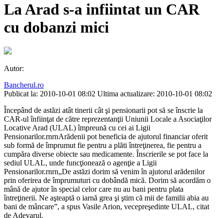
La Arad s-a infiintat un CAR
cu dobanzi mici
Autor:
Bancherul.ro
Publicat la: 2010-10-01 08:02
Ultima actualizare: 2010-10-01 08:02
Începând de astăzi atât tinerii cât şi pensionarii pot să se înscrie la
CAR-ul înfiinţat de către reprezentanţii Uniunii Locale a Asociaţilor
Locative Arad (ULAL) împreună cu cei ai Ligii
Pensionarilor.rnrnArădenii pot beneficia de ajutorul financiar oferit
sub formă de împrumut fie pentru a plăti întreţinerea, fie pentru a
cumpăra diverse obiecte sau medicamente. Înscrierile se pot face la
sediul ULAL, unde funcţionează o agenţie a Ligii
Pensionarilor.rnrn„De astăzi dorim să venim în ajutorul arădenilor
prin oferirea de împrumuturi cu dobândă mică. Dorim să acordăm o
mână de ajutor în special celor care nu au bani pentru plata
întreţinerii. Ne aşteaptă o iarnă grea şi ştim că mii de familii abia au
bani de mâncare”, a spus Vasile Arion, vecepreşedinte ULAL, citat
de Adevarul.