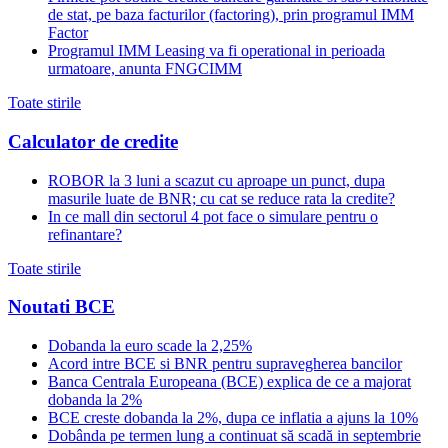
de stat, pe baza facturilor (factoring), prin programul IMM
Factor
Programul IMM Leasing va fi operational in perioada
urmatoare, anunta FNGCIMM
Toate stirile
Calculator de credite
ROBOR la 3 luni a scazut cu aproape un punct, dupa
masurile luate de BNR; cu cat se reduce rata la credite?
In ce mall din sectorul 4 pot face o simulare pentru o
refinantare?
Toate stirile
Noutati BCE
Dobanda la euro scade la 2,25%
Acord intre BCE si BNR pentru supravegherea bancilor
Banca Centrala Europeana (BCE) explica de ce a majorat
dobanda la 2%
BCE creste dobanda la 2%, dupa ce inflatia a ajuns la 10%
Dobânda pe termen lung a continuat să scadă in septembrie