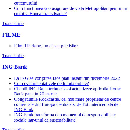
cutremurului
Cum functioneaza o asigurare de viata Metropolitan pentru un
credit la Banca Transilvania?
Toate stirile
FILME
Filmul Parking, un cliseu plictisitor
Toate stirile
ING Bank
La ING se vor putea face plati instant din decembrie 2022
Cum evitam tentativele de frauda online?
Clientii ING Bank trebuie sa-si actualizeze aplicatia Home
Bank pana in 20 martie
Obligatiunile Rockcastle, cel mai mare proprietar de centre
comerciale din Europa Centrala si de Est, intermediata de
ING Bank
ING Bank transforma departamentul de responsabilitate
sociala intr-unul de sustenabilitate
Toate stirile