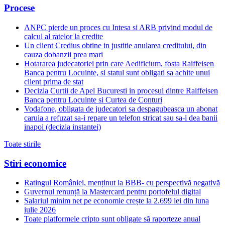
Procese
ANPC pierde un proces cu Intesa si ARB privind modul de
calcul al ratelor la credite
Un client Credius obtine in justitie anularea creditului, din
cauza dobanzii prea mari
Hotararea judecatoriei prin care Aedificium, fosta Raiffeisen
Banca pentru Locuinte, si statul sunt obligati sa achite unui
client prima de stat
Decizia Curtii de Apel Bucuresti in procesul dintre Raiffeisen
Banca pentru Locuinte si Curtea de Conturi
Vodafone, obligata de judecatori sa despagubeasca un abonat
caruia a refuzat sa-i repare un telefon stricat sau sa-i dea banii
inapoi (decizia instantei)
Toate stirile
Stiri economice
Ratingul României, menținut la BBB- cu perspectivă negativă
Guvernul renunță la Mastercard pentru portofelul digital
Salariul minim net pe economie crește la 2.699 lei din luna
iulie 2026
Toate platformele cripto sunt obligate să raporteze anual