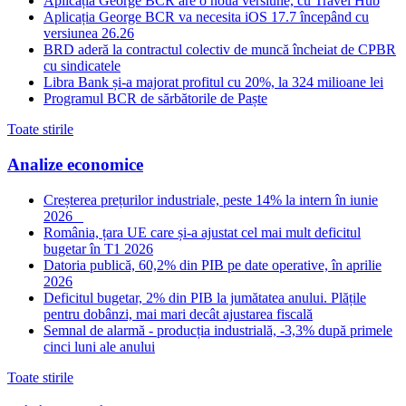
Aplicația George BCR are o nouă versiune, cu Travel Hub
Aplicația George BCR va necesita iOS 17.7 începând cu
versiunea 26.26
BRD aderă la contractul colectiv de muncă încheiat de CPBR
cu sindicatele
Libra Bank și-a majorat profitul cu 20%, la 324 milioane lei
Programul BCR de sărbătorile de Paște
Toate stirile
Analize economice
Creșterea prețurilor industriale, peste 14% la intern în iunie
2026
România, țara UE care și-a ajustat cel mai mult deficitul
bugetar în T1 2026
Datoria publică, 60,2% din PIB pe date operative, în aprilie
2026
Deficitul bugetar, 2% din PIB la jumătatea anului. Plățile
pentru dobânzi, mai mari decât ajustarea fiscală
Semnal de alarmă - producția industrială, -3,3% după primele
cinci luni ale anului
Toate stirile