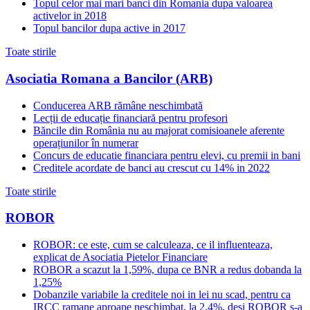
Topul celor mai mari banci din Romania dupa valoarea
activelor in 2018
Topul bancilor dupa active in 2017
Toate stirile
Asociatia Romana a Bancilor (ARB)
Conducerea ARB rămâne neschimbată
Lecții de educație financiară pentru profesori
Băncile din România nu au majorat comisioanele aferente
operațiunilor în numerar
Concurs de educatie financiara pentru elevi, cu premii in bani
Creditele acordate de banci au crescut cu 14% in 2022
Toate stirile
ROBOR
ROBOR: ce este, cum se calculeaza, ce il influenteaza,
explicat de Asociatia Pietelor Financiare
ROBOR a scazut la 1,59%, dupa ce BNR a redus dobanda la
1,25%
Dobanzile variabile la creditele noi in lei nu scad, pentru ca
IRCC ramane aproape neschimbat, la 2,4%, desi ROBOR s-a