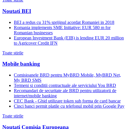
Noutati BEI
BEI a redus cu 31% sprijinul acordat Romaniei in 2018
Romania implements SME Initiative: EUR 580 m for
Romanian businesses
European Investment Bank (EIB) is lending EUR 20 million
to Agricover Credit IFN
Toate stirile
Mobile banking
Comisioanele BRD pentru MyBRD Mobile, MyBRD Net,
My BRD SMS
Termeni si conditii contractuale ale serviciului You BRD
Recomandari de securitate ale BRD pentru utilizatorii de
internet/mobile banking
CEC Bank - Ghid utilizare token sub forma de card bancar
Cinci banci permit platile cu telefonul mobil prin Google Pay
Toate stirile
Noutati Comisia Europeana