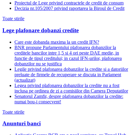
Proiectul de Lege privind contractele de credit de consum
Decizia nr.105/2007 privind raportarea la Biroul de Credit
Toate stirile
Lege plafonare dobanzi credite
Care este dobanda maxima la un credit IFN?
BNR propune Parlamentului plafonarea dobanzilor la
creditele bancilor intre 1,5 si 4 ori peste DAE medie, in
functie de tipul creditului; in cazul IFN-urilor, plafonarea
dobanzilor nu se justifica
Legile privind plafonarea dobanzilor la credite si a datoriilor
preluate de firmele de recuperare se discuta in Parlament
(actualizat)
Legea privind plafonarea dobanzilor la credite nu a fost
inclusa pe ordinea de zi a comisiilor din Camera Deputatilor
Senatorul Zamfir, despre plafonarea dobanzilor la credite:
numai bou-i consecvent!
Toate stirile
Anunturi banci