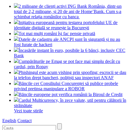
2 milioane de clienți activi ING Bank România, dintr-un
total de 2,2 milioane, și 20 de ani de Home’Bank. Cum s-a
schimbat relația românilor cu banca
Inițiativa europeană pentru testarea portofelului UE de
identitate digitală se reunește la București
Tot mai mulți români își fac pensie privată
Datele de cadastru ale ANCPI sunt în siguranță și nu au
fost furate de hackeri
Încasările instant în euro, posibile la 6 bănci, inclusiv CEC
Bank
Cumpărăturile pe Emag se pot face mai simplu decât cu
cardul, prin Ropay
Phishingul este acum vishing prin spoofing: escrocii se dau
la telefon drept bancheri, polițiști sau inspectori ANAF
Băncile cer Consiliului Concurenței să publice probele
privind pretinsa manipulare a ROBOR
Băncile europene pot verifica românii la Biroul de Credit
Cardul Multicurrency, în zece valute, util pentru călătorii în
străinătate
Vezi toate stirile
English
Contact