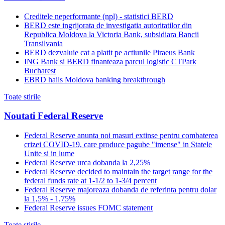
Creditele neperformante (npl) - statistici BERD
BERD este ingrijorata de investigatia autoritatilor din
Republica Moldova la Victoria Bank, subsidiara Bancii
Transilvania
BERD dezvaluie cat a platit pe actiunile Piraeus Bank
ING Bank si BERD finanteaza parcul logistic CTPark
Bucharest
EBRD hails Moldova banking breakthrough
Toate stirile
Noutati Federal Reserve
Federal Reserve anunta noi masuri extinse pentru combaterea
crizei COVID-19, care produce pagube "imense" in Statele
Unite si in lume
Federal Reserve urca dobanda la 2,25%
Federal Reserve decided to maintain the target range for the
federal funds rate at 1-1/2 to 1-3/4 percent
Federal Reserve majoreaza dobanda de referinta pentru dolar
la 1,5% - 1,75%
Federal Reserve issues FOMC statement
Toate stirile