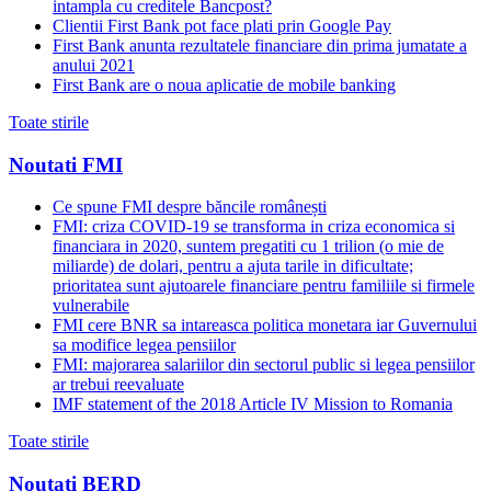
intampla cu creditele Bancpost?
Clientii First Bank pot face plati prin Google Pay
First Bank anunta rezultatele financiare din prima jumatate a
anului 2021
First Bank are o noua aplicatie de mobile banking
Toate stirile
Noutati FMI
Ce spune FMI despre băncile românești
FMI: criza COVID-19 se transforma in criza economica si
financiara in 2020, suntem pregatiti cu 1 trilion (o mie de
miliarde) de dolari, pentru a ajuta tarile in dificultate;
prioritatea sunt ajutoarele financiare pentru familiile si firmele
vulnerabile
FMI cere BNR sa intareasca politica monetara iar Guvernului
sa modifice legea pensiilor
FMI: majorarea salariilor din sectorul public si legea pensiilor
ar trebui reevaluate
IMF statement of the 2018 Article IV Mission to Romania
Toate stirile
Noutati BERD