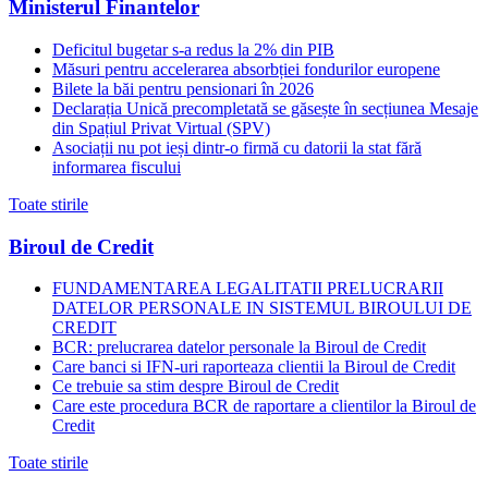
Ministerul Finantelor
Deficitul bugetar s-a redus la 2% din PIB
Măsuri pentru accelerarea absorbției fondurilor europene
Bilete la băi pentru pensionari în 2026
Declarația Unică precompletată se găsește în secțiunea Mesaje
din Spațiul Privat Virtual (SPV)
Asociații nu pot ieși dintr-o firmă cu datorii la stat fără
informarea fiscului
Toate stirile
Biroul de Credit
FUNDAMENTAREA LEGALITATII PRELUCRARII
DATELOR PERSONALE IN SISTEMUL BIROULUI DE
CREDIT
BCR: prelucrarea datelor personale la Biroul de Credit
Care banci si IFN-uri raporteaza clientii la Biroul de Credit
Ce trebuie sa stim despre Biroul de Credit
Care este procedura BCR de raportare a clientilor la Biroul de
Credit
Toate stirile