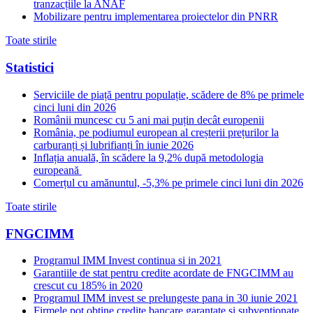
tranzacțiile la ANAF
Mobilizare pentru implementarea proiectelor din PNRR
Toate stirile
Statistici
Serviciile de piață pentru populație, scădere de 8% pe primele
cinci luni din 2026
Românii muncesc cu 5 ani mai puțin decât europenii
România, pe podiumul european al creșterii prețurilor la
carburanți și lubrifianți în iunie 2026
Inflația anuală, în scădere la 9,2% după metodologia
europeană
Comerțul cu amănuntul, -5,3% pe primele cinci luni din 2026
Toate stirile
FNGCIMM
Programul IMM Invest continua si in 2021
Garantiile de stat pentru credite acordate de FNGCIMM au
crescut cu 185% in 2020
Programul IMM invest se prelungeste pana in 30 iunie 2021
Firmele pot obtine credite bancare garantate si subventionate