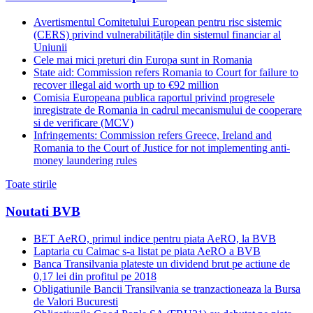
Avertismentul Comitetului European pentru risc sistemic
(CERS) privind vulnerabilitățile din sistemul financiar al
Uniunii
Cele mai mici preturi din Europa sunt in Romania
State aid: Commission refers Romania to Court for failure to
recover illegal aid worth up to €92 million
Comisia Europeana publica raportul privind progresele
inregistrate de Romania in cadrul mecanismului de cooperare
si de verificare (MCV)
Infringements: Commission refers Greece, Ireland and
Romania to the Court of Justice for not implementing anti-
money laundering rules
Toate stirile
Noutati BVB
BET AeRO, primul indice pentru piata AeRO, la BVB
Laptaria cu Caimac s-a listat pe piata AeRO a BVB
Banca Transilvania plateste un dividend brut pe actiune de
0,17 lei din profitul pe 2018
Obligatiunile Bancii Transilvania se tranzactioneaza la Bursa
de Valori Bucuresti