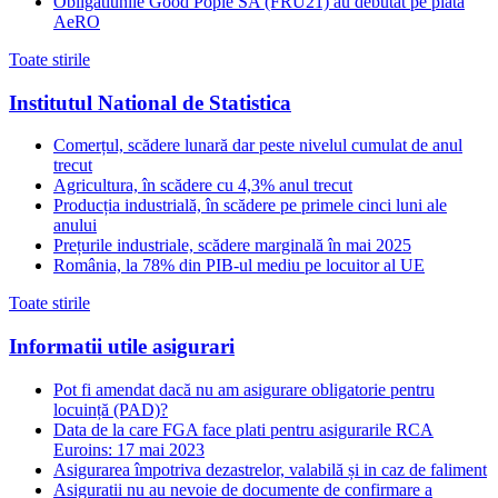
Obligatiunile Good Pople SA (FRU21) au debutat pe piata
AeRO
Toate stirile
Institutul National de Statistica
Comerțul, scădere lunară dar peste nivelul cumulat de anul
trecut
Agricultura, în scădere cu 4,3% anul trecut
Producția industrială, în scădere pe primele cinci luni ale
anului
Prețurile industriale, scădere marginală în mai 2025
România, la 78% din PIB-ul mediu pe locuitor al UE
Toate stirile
Informatii utile asigurari
Pot fi amendat dacă nu am asigurare obligatorie pentru
locuință (PAD)?
Data de la care FGA face plati pentru asigurarile RCA
Euroins: 17 mai 2023
Asigurarea împotriva dezastrelor, valabilă și in caz de faliment
Asiguratii nu au nevoie de documente de confirmare a