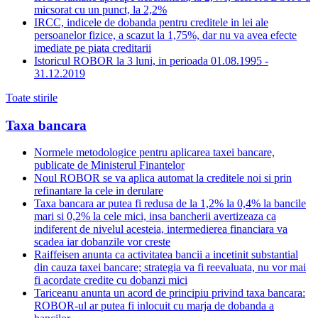
micsorat cu un punct, la 2,2%
IRCC, indicele de dobanda pentru creditele in lei ale
persoanelor fizice, a scazut la 1,75%, dar nu va avea efecte
imediate pe piata creditarii
Istoricul ROBOR la 3 luni, in perioada 01.08.1995 -
31.12.2019
Toate stirile
Taxa bancara
Normele metodologice pentru aplicarea taxei bancare,
publicate de Ministerul Finantelor
Noul ROBOR se va aplica automat la creditele noi si prin
refinantare la cele in derulare
Taxa bancara ar putea fi redusa de la 1,2% la 0,4% la bancile
mari si 0,2% la cele mici, insa bancherii avertizeaza ca
indiferent de nivelul acesteia, intermedierea financiara va
scadea iar dobanzile vor creste
Raiffeisen anunta ca activitatea bancii a incetinit substantial
din cauza taxei bancare; strategia va fi reevaluata, nu vor mai
fi acordate credite cu dobanzi mici
Tariceanu anunta un acord de principiu privind taxa bancara:
ROBOR-ul ar putea fi inlocuit cu marja de dobanda a