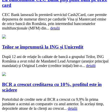
card
CEC Bank lansează în premieră serviciul Cash2Card, care permite
depunerea de numerar direct pe cardurile Visa și Mastercard emise
de orice bancă din România, prin intermediul bancomatelor
multifuncționale (MFM) din...
detalii
Teilor se împrumută la ING și Unicredit
După 12 ani de relație în calitate de bancă a grupului Teilor, ING
România a avut rolul de Mandated Lead Arranger (aranjor principal
mandatat) și Original Lender (creditor inițial) într-o...
detalii
BCR a crescut creditarea cu 10%, profitul este în
scădere
Portofoliul de credite nete al BCR a crescut cu 9,9% în prima
jumătate a acestui an comparativ cu anul anterior. În același timp,
depozitele atrase de la clienți au crescut...
detalii