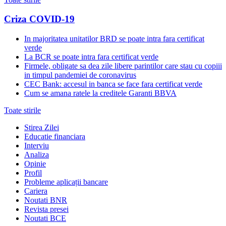
Criza COVID-19
In majoritatea unitatilor BRD se poate intra fara certificat
verde
La BCR se poate intra fara certificat verde
Firmele, obligate sa dea zile libere parintilor care stau cu copiii
in timpul pandemiei de coronavirus
CEC Bank: accesul in banca se face fara certificat verde
Cum se amana ratele la creditele Garanti BBVA
Toate stirile
Stirea Zilei
Educatie financiara
Interviu
Analiza
Opinie
Profil
Probleme aplicații bancare
Cariera
Noutati BNR
Revista presei
Noutati BCE