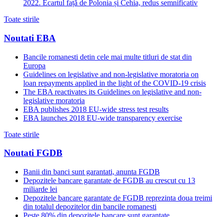
2022. Ecartul față de Polonia și Cehia, redus semnificativ
Toate stirile
Noutati EBA
Bancile romanesti detin cele mai multe titluri de stat din
Europa
Guidelines on legislative and non-legislative moratoria on
loan repayments applied in the light of the COVID-19 crisis
The EBA reactivates its Guidelines on legislative and non-
legislative moratoria
EBA publishes 2018 EU-wide stress test results
EBA launches 2018 EU-wide transparency exercise
Toate stirile
Noutati FGDB
Banii din banci sunt garantati, anunta FGDB
Depozitele bancare garantate de FGDB au crescut cu 13
miliarde lei
Depozitele bancare garantate de FGDB reprezinta doua treimi
din totalul depozitelor din bancile romanesti
Peste 80% din depozitele bancare sunt garantate