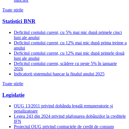
bancilor
Toate stirile
Statistici BNR
Deficitul contului curent, cu 5% mai mic după primele cinci
luni ale anului
Deficitul contului curent, cu 12% mai mic după prima treime a
anului
Deficitul contului curent, cu 12% mai mic după primele două
luni ale anului
Deficitul contului curent, scădere cu peste 5% în ianuarie
2026
Indicatorii sistemului bancar la finalul anului 2025
Toate stirile
Legislatie
OUG 13/2011 privind dobânda legală remuneratorie și
penalizatoare
Legea 243 din 2024 privind plafonarea dobânzilor la creditele
IFN
Proiectul OUG privind contractele de credit de consum