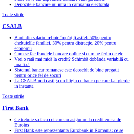
Depozitele bancare nu intra in campania electorala
Toate stirile
CSALB
Banii din salariu trebuie împărțiți astfel: 50% pentru
cheltuielile familiei, 30% pentru distracție, 20% pentru
economii
Cum se fac fraudele bancare online și cum ne ferim de ele
Vrei o rată mai mică la credit? Schimbă dobânda variabilă cu
una fixă
Sistemul bancar romanesc este deosebit de bine pregatit
pentru orice fel de socuri
La CSALB poti castiga un litigiu cu banca pe care l-ai pierde
in instanta
Toate stirile
First Bank
Ce trebuie sa faca cei care au asigurare la credit emisa de
Euroins
First Bank este reprezentanta Eurobank in Romania: ce se