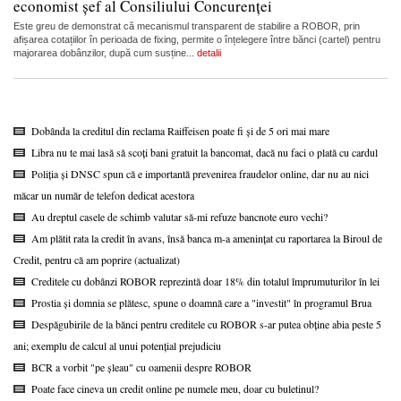
economist șef al Consiliului Concurenței
Este greu de demonstrat că mecanismul transparent de stabilire a ROBOR, prin
afișarea cotațiilor în perioada de fixing, permite o înțelegere între bănci (cartel) pentru
majorarea dobânzilor, după cum susține...
detalii
Dobânda la creditul din reclama Raiffeisen poate fi și de 5 ori mai mare
Libra nu te mai lasă să scoți bani gratuit la bancomat, dacă nu faci o plată cu cardul
Poliția și DNSC spun că e importantă prevenirea fraudelor online, dar nu au nici
măcar un număr de telefon dedicat acestora
Au dreptul casele de schimb valutar să-mi refuze bancnote euro vechi?
Am plătit rata la credit în avans, însă banca m-a amenințat cu raportarea la Biroul de
Credit, pentru că am poprire (actualizat)
Creditele cu dobânzi ROBOR reprezintă doar 18% din totalul împrumuturilor în lei
Prostia și domnia se plătesc, spune o doamnă care a "investit" în programul Brua
Despăgubirile de la bănci pentru creditele cu ROBOR s-ar putea obține abia peste 5
ani; exemplu de calcul al unui potențial prejudiciu
BCR a vorbit "pe șleau" cu oamenii despre ROBOR
Poate face cineva un credit online pe numele meu, doar cu buletinul?