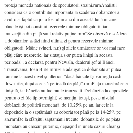
proteja moneda nationala de speculatorii straini.rnrnAnalistii
considera ca o contributie importanta la scaderea dobanzilor a
avut-o si faptul ca joi a fost ultima zi din această lună în care
băncile îşi pot constitui rezervele minime obligatorii, iar
tranzacţiile din piaţă sunt relativ puţine.rnrn”Se observă o scădere
a dobânzilor, astăzi fiind ultima zi pentru rezervele minime
obligatorii. Mâine (vineri, n.r.) şi zilele următoare se vor mai face
plăţi către trezorerie, iar situaţia s-ar putea linişti în această
perioadă”, a declarat, pentru NewsIn, dealerul şef al Băncii
Transilvania, Ioan Bîrle.rnrnEl a adăugat că dobânzile ar putea
rămâne la acest nivel şi ulterior, “dacă băncile îşi vor regla cash-
flow-urile, după această perioadă de plăţi”.rnrnPiaţa monetară este
liniştită, iar băncile nu fac multe tranzacţii. Dobânzile la depozitele
pentru o zi (de tip overnight) se menţin, totuşi, peste nivelul
dobânzii de politică monetară, de 10,25% pe an, iar cele la
depozitele la o săptămână au coborât tot până pe la 14-25% pe
an.rnrnDe la sfârşitul săptămânii trecute, dobânzile de pe piaţa
monetară au crescut puternic, depăşind în unele cazuri chiar şi