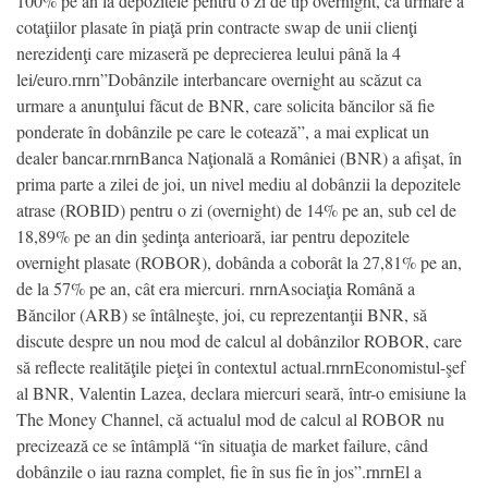
100% pe an la depozitele pentru o zi de tip overnight, ca urmare a
cotaţiilor plasate în piaţă prin contracte swap de unii clienţi
nerezidenţi care mizaseră pe deprecierea leului până la 4
lei/euro.rnrn”Dobânzile interbancare overnight au scăzut ca
urmare a anunţului făcut de BNR, care solicita băncilor să fie
ponderate în dobânzile pe care le cotează”, a mai explicat un
dealer bancar.rnrnBanca Naţională a României (BNR) a afişat, în
prima parte a zilei de joi, un nivel mediu al dobânzii la depozitele
atrase (ROBID) pentru o zi (overnight) de 14% pe an, sub cel de
18,89% pe an din şedinţa anterioară, iar pentru depozitele
overnight plasate (ROBOR), dobânda a coborât la 27,81% pe an,
de la 57% pe an, cât era miercuri. rnrnAsociaţia Română a
Băncilor (ARB) se întâlneşte, joi, cu reprezentanţii BNR, să
discute despre un nou mod de calcul al dobânzilor ROBOR, care
să reflecte realităţile pieţei în contextul actual.rnrnEconomistul-şef
al BNR, Valentin Lazea, declara miercuri seară, într-o emisiune la
The Money Channel, că actualul mod de calcul al ROBOR nu
precizează ce se întâmplă “în situaţia de market failure, când
dobânzile o iau razna complet, fie în sus fie în jos”.rnrnEl a