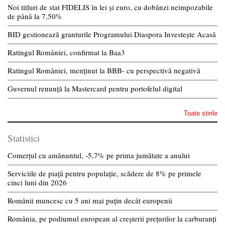
Noi titluri de stat FIDELIS în lei și euro, cu dobânzi neimpozabile
de pânã la 7,50%
BID gestionează granturile Programului Diaspora Investește Acasă
Ratingul României, confirmat la Baa3
Ratingul României, menținut la BBB- cu perspectivă negativă
Guvernul renunță la Mastercard pentru portofelul digital
Toate stirile
Statistici
Comerțul cu amănuntul, -5,7% pe prima jumătate a anului
Serviciile de piață pentru populație, scădere de 8% pe primele
cinci luni din 2026
Românii muncesc cu 5 ani mai puțin decât europenii
România, pe podiumul european al creșterii prețurilor la carburanți