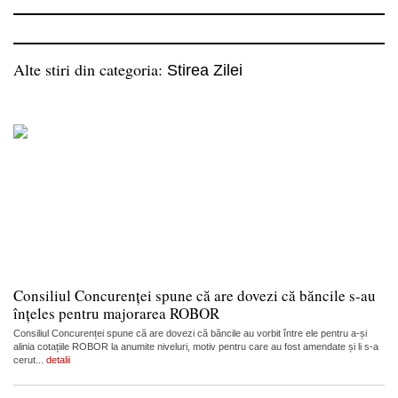
Alte stiri din categoria:
Stirea Zilei
Consiliul Concurenței spune că are dovezi că băncile s-au
înțeles pentru majorarea ROBOR
Consiliul Concurenței spune că are dovezi că băncile au vorbit între ele pentru a-și
alinia cotațiile ROBOR la anumite niveluri, motiv pentru care au fost amendate și li s-a
cerut...
detalii