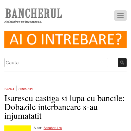
Nefericirea se inventează.
|
BANCI
Stirea Zilei
Isarescu castiga si lupa cu bancile:
Dobazile interbancare s-au
injumatatit
Autor:
Bancherul.ro