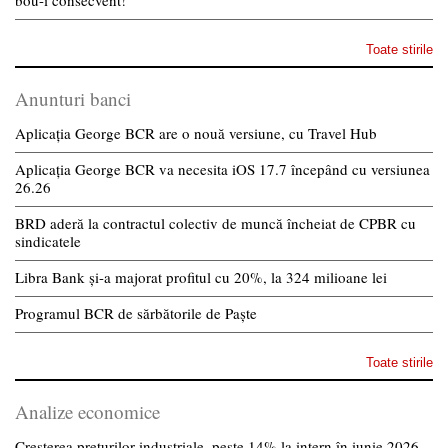
Toate stirile
Anunturi banci
Aplicația George BCR are o nouă versiune, cu Travel Hub
Aplicația George BCR va necesita iOS 17.7 începând cu versiunea
26.26
BRD aderă la contractul colectiv de muncă încheiat de CPBR cu
sindicatele
Libra Bank și-a majorat profitul cu 20%, la 324 milioane lei
Programul BCR de sărbătorile de Paște
Toate stirile
Analize economice
Creșterea prețurilor industriale, peste 14% la intern în iunie 2026