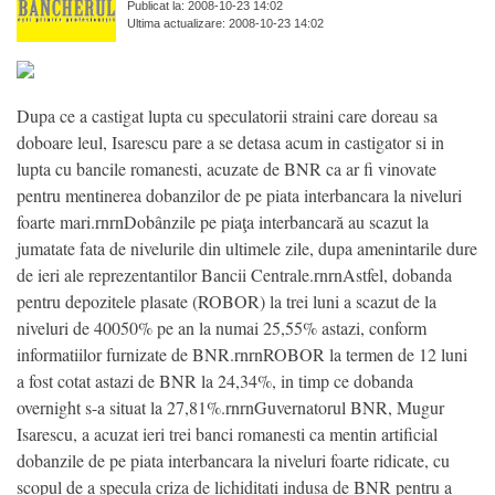
Publicat la: 2008-10-23 14:02
Ultima actualizare: 2008-10-23 14:02
Dupa ce a castigat lupta cu speculatorii straini care doreau sa
doboare leul, Isarescu pare a se detasa acum in castigator si in
lupta cu bancile romanesti, acuzate de BNR ca ar fi vinovate
pentru mentinerea dobanzilor de pe piata interbancara la niveluri
foarte mari.rnrnDobânzile pe piaţa interbancară au scazut la
jumatate fata de nivelurile din ultimele zile, dupa amenintarile dure
de ieri ale reprezentantilor Bancii Centrale.rnrnAstfel, dobanda
pentru depozitele plasate (ROBOR) la trei luni a scazut de la
niveluri de 40050% pe an la numai 25,55% astazi, conform
informatiilor furnizate de BNR.rnrnROBOR la termen de 12 luni
a fost cotat astazi de BNR la 24,34%, in timp ce dobanda
overnight s-a situat la 27,81%.rnrnGuvernatorul BNR, Mugur
Isarescu, a acuzat ieri trei banci romanesti ca mentin artificial
dobanzile de pe piata interbancara la niveluri foarte ridicate, cu
scopul de a specula criza de lichiditati indusa de BNR pentru a