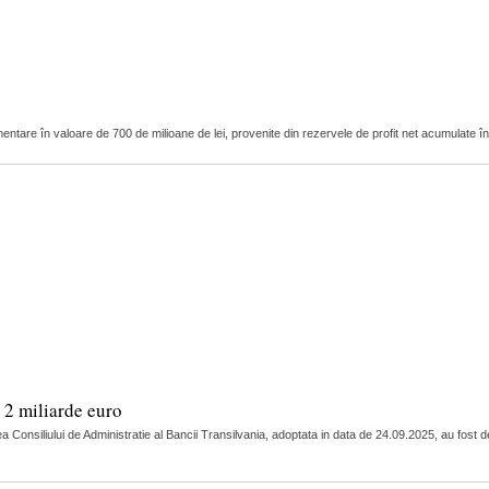
ntare în valoare de 700 de milioane de lei, provenite din rezervele de profit net acumulate în 
 2 miliarde euro
a Consiliului de Administratie al Bancii Transilvania, adoptata in data de 24.09.2025, au fost d