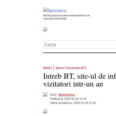
Niciun preț nu e prea mare pentru a te
avea pe tine însuți.
|
BANCI
Banca Transilvania (BT)
Intreb BT, site-ul de in
vizitatori intr-un an
Autor:
Bancherul.ro
Publicat la: 2020-01-20 11:16
Ultima actualizare: 2020-01-20 11:16