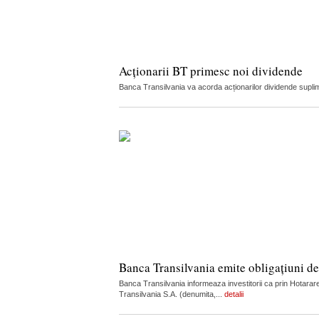
Acționarii BT primesc noi dividende
Banca Transilvania va acorda acționarilor dividende suplime
Banca Transilvania emite obligațiuni de
Banca Transilvania informeaza investitorii ca prin Hotarare
Transilvania S.A. (denumita,...
detalii