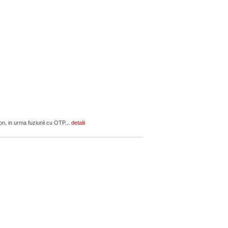
on, in urma fuziunii cu OTP...
detalii