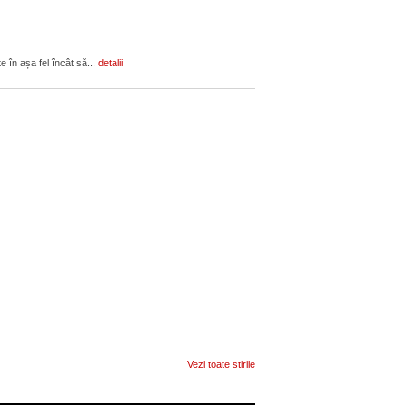
e în așa fel încât să...
detalii
Vezi toate stirile