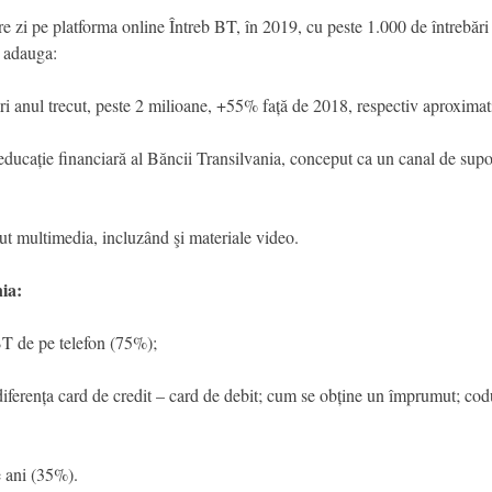
re zi pe platforma online Întreb BT, în 2019, cu peste 1.000 de întrebă
e adauga:
ri anul trecut, peste 2 milioane, +55% față de 2018, respectiv aproximat
ducație financiară al Băncii Transilvania, conceput ca un canal de sup
ut multimedia, incluzând şi materiale video.
ia:
T de pe telefon (75%);
 diferența card de credit – card de debit; cum se obține un împrumut; c
e ani (35%).