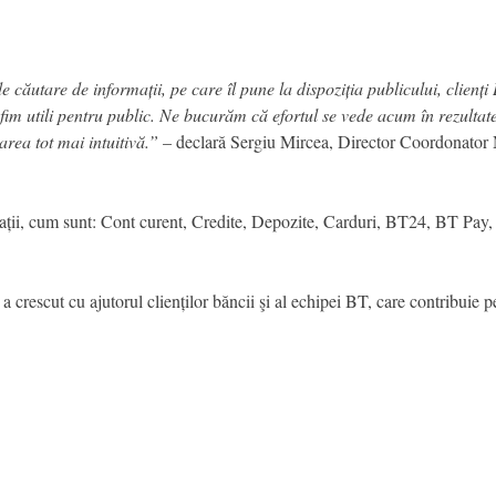
căutare de informații, pe care îl pune la dispoziția publicului, clienți
 fim utili pentru public. Ne bucurăm că efortul se vede acum în rezultat
zarea tot mai intuitivă.”
– declară Sergiu Mircea, Director Coordonator
ații, cum sunt: Cont curent, Credite, Depozite, Carduri, BT24, BT Pay,
a crescut cu ajutorul clienților băncii şi al echipei BT, care contribuie p