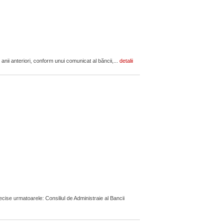
anii anteriori, conform unui comunicat al băncii,...
detalii
ecise urmatoarele: Consiliul de Administraie al Bancii