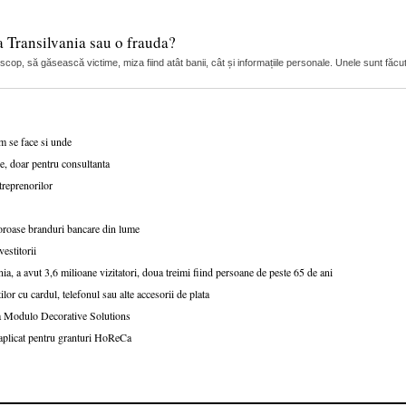
 Transilvania sau o frauda?
i scop, să găsească victime, miza fiind atât banii, cât și informațiile personale. Unele sunt făcut
m se face si unde
e, doar pentru consultanta
treprenorilor
loroase branduri bancare din lume
estitorii
ania, a avut 3,6 milioane vizitatori, doua treimi fiind persoane de peste 65 de ani
or cu cardul, telefonul sau alte accesorii de plata
 a Modulo Decorative Solutions
 aplicat pentru granturi HoReCa