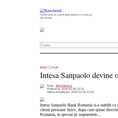
Niciun preț nu e prea mare pentru a te avea pe
tine însuți.
|
BANCI
Profil
Intesa Sanpaolo devine 
Autor:
Bancherul.ro
Publicat la: 2018-02-06 13:16
Ultima actualizare: 2018-02-06 13:16
Intesa Sanpaolo Bank Romania si-a stabilit ca s
clienti persoane fizice, dupa cum spune director
Romania, in special pe segmentele...