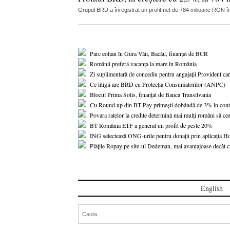
Grupul BRD a înregistrat un profit net de 784 milioane RON î
Parc eolian în Gura Văii, Bacău, finanțat de BCR
Românii preferă vacanța la mare în România
Zi suplimentară de concediu pentru angajații Provident care
Ce litigii are BRD cu Protecția Consumatorilor (ANPC)
Blocul Prima Solis, finanțat de Banca Transilvania
Cu Round up din BT Pay primești dobândă de 3% în cont
Povara ratelor la credite determină mai mulți români să c
BT România ETF a generat un profit de peste 20%
ING selectează ONG-urile pentru donații prin aplicația 
Plățile Ropay pe site-ul Dedeman, mai avantajoase decât c
English