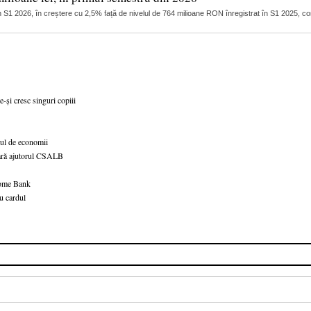
n S1 2026, în creștere cu 2,5% față de nivelul de 764 milioane RON înregistrat în S1 2025, c
-și cresc singuri copiii
ul de economii
eară ajutorul CSALB
Home Bank
u cardul