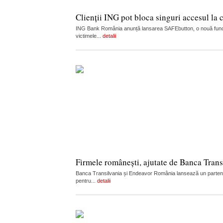
Clienții ING pot bloca singuri accesul la
ING Bank România anunță lansarea SAFEbutton, o nouă funcțion
victimele...
detalii
Firmele românești, ajutate de Banca Transi
Banca Transilvania și Endeavor România lansează un parteneria
pentru...
detalii