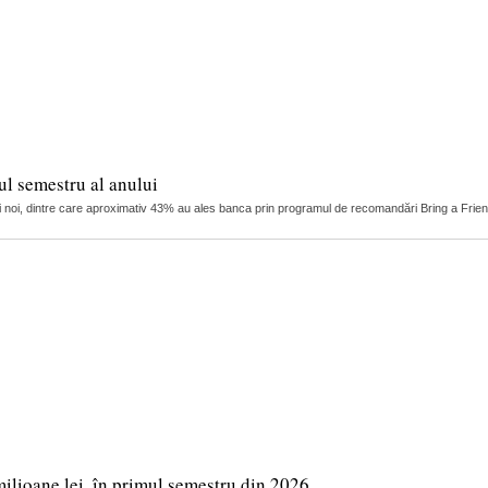
ul semestru al anului
ți noi, dintre care aproximativ 43% au ales banca prin programul de recomandări Bring a Friend
milioane lei, în primul semestru din 2026