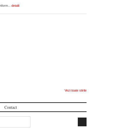
onform...
detalii
Vezi toate stirile
Contact