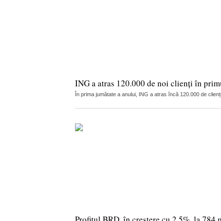
ING a atras 120.000 de noi clienți în prim
În prima jumătate a anului, ING a atras încă 120.000 de clien
Profitul BRD, în creștere cu 2,5%, la 784 