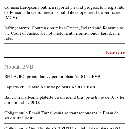
Comisia Europeana publica raportul privind progresele inregistrate
de Romania in cadrul mecanismului de cooperare si de verificare
(MCV)
Infringements: Commission refers Greece, Ireland and Romania to
the Court of Justice for not implementing anti-money laundering
rules
Toate stirile
Noutati BVB
BET AeRO, primul indice pentru piata AeRO, la BVB
Laptaria cu Caimac s-a listat pe piata AeRO a BVB
Banca Transilvania plateste un dividend brut pe actiune de 0,17 lei
din profitul pe 2018
Obligatiunile Bancii Transilvania se tranzactioneaza la Bursa de
Valori Bucuresti
Obligatiunile Good Pople SA (FRU21) au debutat pe piata AeRO