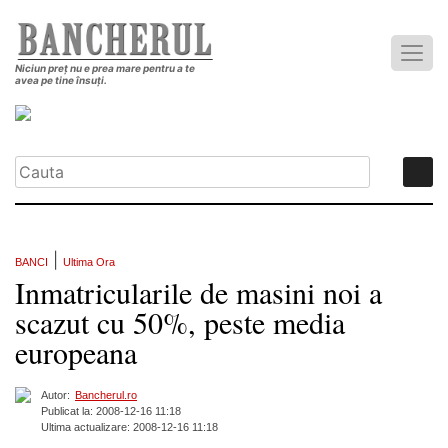
Niciun preț nu e prea mare pentru a te
avea pe tine însuți.
|
BANCI
Ultima Ora
Inmatricularile de masini noi a
scazut cu 50%, peste media
europeana
Autor:
Bancherul.ro
Publicat la: 2008-12-16 11:18
Ultima actualizare: 2008-12-16 11:18