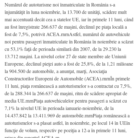
Numărul de autoturisme noi înmatriculate în România s-a
înjumătăţit în luna noiembrie, la 13.700 de unităţi, scădere mult
mai accentuată decât cea a statelor UE, iar în primele 11 luni, când
au fost înregistrate 266.637 de maşini, declinul pe piaţa locală a
fost de 7,5%, potrivit ACEA.rnrnAstfel, numărul de autovehicule
noi pentru pasageri înmatriculate în România în noiembrie a scăzut
cu 53,1% faţă de perioada similară din 2007, de la 29.230 la
13.712 maşini. La nivelul celor 27 de state membre ale Uniunii
Europene, declinul pieţei auto a fost de 25,8%, de la 1,21 milioane
la 904.500 de automobile, a anunţat, marţi, Asociaţia
Constructorilor Europeni de Automobile (ACEA).rnrnÎn primele
11 luni, piaţa românească a autoturismelor s-a contractat cu 7,5%,
de la 288.344 la 266.637 de maşini, ritm de scădere apropiat de
media UE.rnrnPiaţa autovehiculelor pentru pasageri a scăzut cu
7,1% la nivelul UE în perioada ianuarie-noiembrie, de la
14.437.842 la 13.411.969 de automobile.rnrnPiaţa românească a
autoturismelor s-a plasat astfel, în noiembrie, pe locul 14 în UEîn
funcţie de volum, respectiv pe poziţia a 12-a în primele 11 luni,
reiese din raportul ACEA.rn