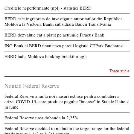
Creditele neperformante (npl) - statistici BERD
BERD este ingrijorata de investigatia autoritatilor din Republica
Moldova la Victoria Bank, subsidiara Bancii Transilvania
BERD dezvaluie cat a platit pe actiunile Piraeus Bank
ING Bank si BERD finanteaza parcul logistic CTPark Bucharest
EBRD hails Moldova banking breakthrough
Toate stirile
Noutati Federal Reserve
Federal Reserve anunta noi masuri extinse pentru combaterea
crizei COVID-19, care produce pagube "imense" in Statele Unite si
in lume
Federal Reserve urca dobanda la 2,25%
Federal Reserve decided to maintain the target range for the federal
funds rate at 1-1/2 to 1-3/4 percent