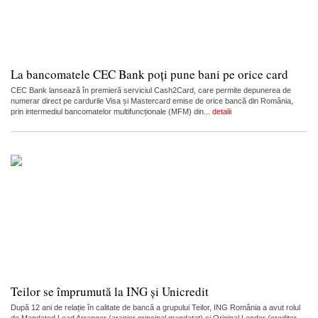
La bancomatele CEC Bank poți pune bani pe orice card
CEC Bank lansează în premieră serviciul Cash2Card, care permite depunerea de
numerar direct pe cardurile Visa și Mastercard emise de orice bancă din România,
prin intermediul bancomatelor multifuncționale (MFM) din...
detalii
Teilor se împrumută la ING și Unicredit
După 12 ani de relație în calitate de bancă a grupului Teilor, ING România a avut rolul