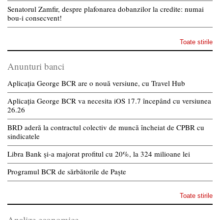
Senatorul Zamfir, despre plafonarea dobanzilor la credite: numai
bou-i consecvent!
Toate stirile
Anunturi banci
Aplicația George BCR are o nouă versiune, cu Travel Hub
Aplicația George BCR va necesita iOS 17.7 începând cu versiunea
26.26
BRD aderă la contractul colectiv de muncă încheiat de CPBR cu
sindicatele
Libra Bank și-a majorat profitul cu 20%, la 324 milioane lei
Programul BCR de sărbătorile de Paște
Toate stirile
Analize economice