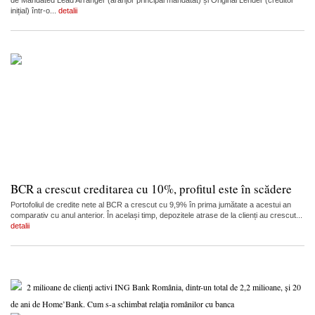
de Mandated Lead Arranger (aranjor principal mandatat) și Original Lender (creditor
inițial) într-o...
detalii
BCR a crescut creditarea cu 10%, profitul este în scădere
Portofoliul de credite nete al BCR a crescut cu 9,9% în prima jumătate a acestui an
comparativ cu anul anterior. În același timp, depozitele atrase de la clienți au crescut...
detalii
2 milioane de clienți activi ING Bank România, dintr-un total de 2,2 milioane, și 20
de ani de Home’Bank. Cum s-a schimbat relația românilor cu banca