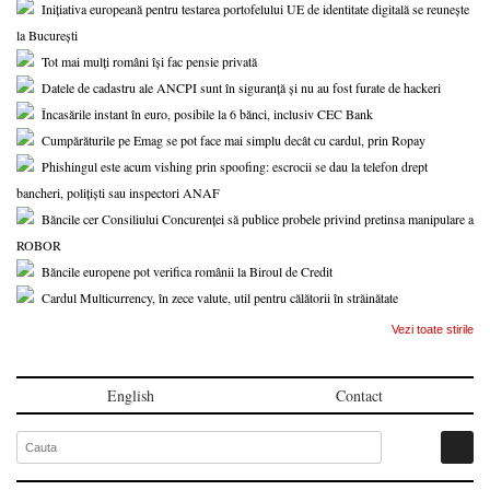
Inițiativa europeană pentru testarea portofelului UE de identitate digitală se reunește
la București
Tot mai mulți români își fac pensie privată
Datele de cadastru ale ANCPI sunt în siguranță și nu au fost furate de hackeri
Încasările instant în euro, posibile la 6 bănci, inclusiv CEC Bank
Cumpărăturile pe Emag se pot face mai simplu decât cu cardul, prin Ropay
Phishingul este acum vishing prin spoofing: escrocii se dau la telefon drept
bancheri, polițiști sau inspectori ANAF
Băncile cer Consiliului Concurenței să publice probele privind pretinsa manipulare a
ROBOR
Băncile europene pot verifica românii la Biroul de Credit
Cardul Multicurrency, în zece valute, util pentru călătorii în străinătate
Vezi toate stirile
English
Contact