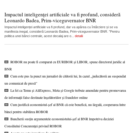
Impactul inteligenței artificiale va fi profund, consideră
Leonardo Badea, Prim-viceguvernator BNR
Impactul inteligenței artificiale va fi profund, dar va apărea cu întârziere și se va
manifesta inegal, consideră Leonardo Badea, Prim-viceguvernator BNR. "Pentru
politica unei bănci centrale, acest decalaj are o...
detalii
ROBOR nu poate fi comparat cu EURIBOR și LIBOR, spune directorul juridic al
BNR
Cum este pus la punct un jurnalist de cititorii lui, în cazul „judecătorii au suspendat
un comunicat de presă”
La fel ca Temu și AliExpress, Meta și Google trebuie amendate pentru promovarea
de informații false destinate înșelătoriilor și fraudelor online
Cum justifică economistul-șef al BNR că este benefică, nu ilegală, cooperarea între
bănci pentru stabilirea ROBOR
Bancherii susțin argumentele economistului-șef al BNR împotriva deciziei
Consiliului Concurenței privind ROBOR