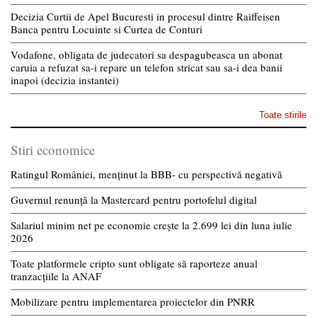
Decizia Curtii de Apel Bucuresti in procesul dintre Raiffeisen
Banca pentru Locuinte si Curtea de Conturi
Vodafone, obligata de judecatori sa despagubeasca un abonat
caruia a refuzat sa-i repare un telefon stricat sau sa-i dea banii
inapoi (decizia instantei)
Toate stirile
Stiri economice
Ratingul României, menținut la BBB- cu perspectivă negativă
Guvernul renunță la Mastercard pentru portofelul digital
Salariul minim net pe economie crește la 2.699 lei din luna iulie
2026
Toate platformele cripto sunt obligate să raporteze anual
tranzacțiile la ANAF
Mobilizare pentru implementarea proiectelor din PNRR