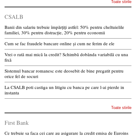
Toate stirile
CSALB
Banii din salariu trebuie împărțiți astfel: 50% pentru cheltuielile
familiei, 30% pentru distracție, 20% pentru economii
Cum se fac fraudele bancare online și cum ne ferim de ele
Vrei o rată mai mică la credit? Schimbă dobânda variabilă cu una
fixă
Sistemul bancar romanesc este deosebit de bine pregatit pentru
orice fel de socuri
La CSALB poti castiga un litigiu cu banca pe care l-ai pierde in
instanta
Toate stirile
First Bank
Ce trebuie sa faca cei care au asigurare la credit emisa de Euroins