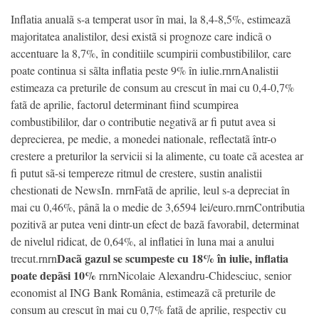
Inflatia anualã s-a temperat usor în mai, la 8,4-8,5%, estimeazã
majoritatea analistilor, desi existã si prognoze care indicã o
accentuare la 8,7%, în conditiile scumpirii combustibililor, care
poate continua si sãlta inflatia peste 9% în iulie.rnrnAnalistii
estimeaza ca preturile de consum au crescut în mai cu 0,4-0,7%
fatã de aprilie, factorul determinant fiind scumpirea
combustibililor, dar o contributie negativã ar fi putut avea si
deprecierea, pe medie, a monedei nationale, reflectatã într-o
crestere a preturilor la servicii si la alimente, cu toate cã acestea ar
fi putut sã-si tempereze ritmul de crestere, sustin analistii
chestionati de NewsIn. rnrnFatã de aprilie, leul s-a depreciat în
mai cu 0,46%, pânã la o medie de 3,6594 lei/euro.rnrnContributia
pozitivã ar putea veni dintr-un efect de bazã favorabil, determinat
de nivelul ridicat, de 0,64%, al inflatiei în luna mai a anului
Dacã gazul se scumpeste cu 18% în iulie, inflatia
trecut.rnrn
poate depãsi 10%
rnrnNicolaie Alexandru-Chidesciuc, senior
economist al ING Bank România, estimeazã cã preturile de
consum au crescut în mai cu 0,7% fatã de aprilie, respectiv cu