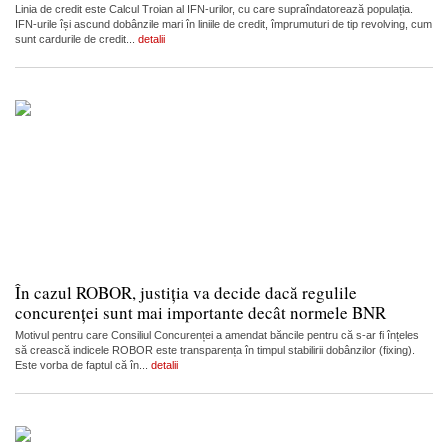
Linia de credit este Calcul Troian al IFN-urilor, cu care supraîndatorează populația.
IFN-urile își ascund dobânzile mari în liniile de credit, împrumuturi de tip revolving, cum
sunt cardurile de credit...
detalii
În cazul ROBOR, justiția va decide dacă regulile
concurenței sunt mai importante decât normele BNR
Motivul pentru care Consiliul Concurenței a amendat băncile pentru că s-ar fi înțeles
să crească indicele ROBOR este transparența în timpul stabilirii dobânzilor (fixing).
Este vorba de faptul că în...
detalii