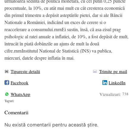
urmãtoarea sedintã de politicã monetarã, cu cel putin 0,25 puncte
procentuale, la 10%, cu atât mai mult cu cât cresterea economicã
din primul trimestru a depãsit asteptãrile pietei, dar si ale Bãncii
Nationale a României, indicând un exces de cerere si o
reaccelerare a consumului.rnrnEi sustin, însã, cã asa-zisul prag
psihologic al ratei anuale a inflatiei, de 10%, a fost depãsit de mult,
întrucât în piatã dobânzile au ajuns de mult la douã
cifre.rnrnInstitutul National de Statisticã (INS) va publica,
miercuri, datele despre inflatia în mai.
Tipareste detalii
Trimite pe mail
Facebook
LinkedIn
WhatsApp
Vizualizari:
738
Taguri:
Comentarii
Nu există comentarii pentru această știre.