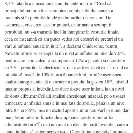
8,7% fatã de a cincea lunã a anului anterior. rnrn”Cred cã
principalul motor a fost scumpirea combustibililor, care s-a
transmis si în preturile finale ale bunurilor de consum. De
asemenea, cresterea acestor preturi, ca urmare a scumpirii
petrolului, nu s-a transmis încã în întregime în costurile finale,
ceea ce înseamnã cã am putea vedea noi cresteri de preturi si un
vârf al inflatiei anuale în iulie”, a declarat Chidesciuc, pentru
NewsIn.rnrnEl se asteaptã la un nivel al inflatiei în iulie de 9,6%,
pentru care ia în calcul o scumpire cu 12% a gazului si o crestere
cu 3% a preturilor la electricitate, dar avertizeazã cã existã riscul ca
inflatia sã treacã de 10% în urmãtoarele luni. rnrnDe asemenea,
analistii atrag atentia cã o crestere a pretului la gaz cu 18%, nivelul
maxim propus al indexãrii, ar duce foarte usor inflatia la un nivel
de douã cifre.rnrnCeilalti analisti chestionati mizeazã pe o usoarã
temperare a inflatiei anuale în mai fatã de aprilie, pânã la un nivel
între 8,4 si 8,5%, însã nu exclud aparitia unui nou vârf în iunie, dar
mai ales în iulie, în functie de amploarea cresterii preturilor
administrate.rnrn”În mai am avut un efect de bazã favorabil, care a
ajutat inflatia sã se tempereze usor. O contributie negativã ar putea