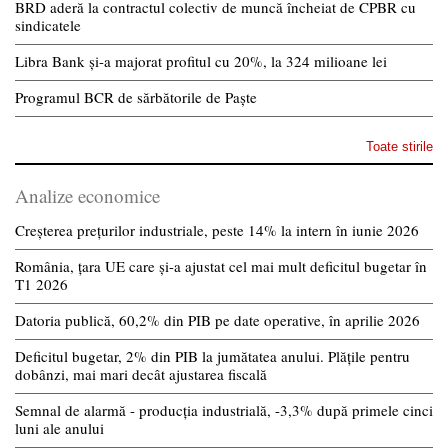
BRD aderă la contractul colectiv de muncă încheiat de CPBR cu
sindicatele
Libra Bank și-a majorat profitul cu 20%, la 324 milioane lei
Programul BCR de sărbătorile de Paște
Toate stirile
Analize economice
Creșterea prețurilor industriale, peste 14% la intern în iunie 2026
România, țara UE care și-a ajustat cel mai mult deficitul bugetar în
T1 2026
Datoria publică, 60,2% din PIB pe date operative, în aprilie 2026
Deficitul bugetar, 2% din PIB la jumătatea anului. Plățile pentru
dobânzi, mai mari decât ajustarea fiscală
Semnal de alarmă - producția industrială, -3,3% după primele cinci
luni ale anului