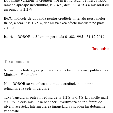
Dobanzile variabile la creditele noi in lei nu scad, pentru ca IRCC
ramane aproape neschimbat, la 2,4%, desi ROBOR s-a micsorat cu
un punct, la 2,2%
IRCC, indicele de dobanda pentru creditele in lei ale persoanelor
fizice, a scazut la 1,75%, dar nu va avea efecte imediate pe piata
creditarii
Istoricul ROBOR la 3 luni, in perioada 01.08.1995 - 31.12.2019
Toate stirile
Taxa bancara
Normele metodologice pentru aplicarea taxei bancare, publicate de
Ministerul Finantelor
Noul ROBOR se va aplica automat la creditele noi si prin
refinantare la cele in derulare
Taxa bancara ar putea fi redusa de la 1,2% la 0,4% la bancile mari
si 0,2% la cele mici, insa bancherii avertizeaza ca indiferent de
nivelul acesteia, intermedierea financiara va scadea iar dobanzile
vor creste