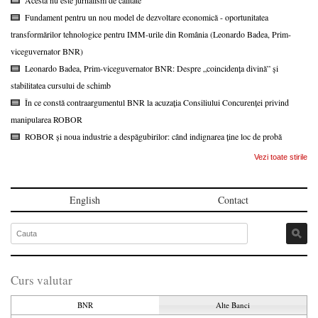
Acesta nu este jurnalism de calitate
Fundament pentru un nou model de dezvoltare economică - oportunitatea
transformărilor tehnologice pentru IMM-urile din România (Leonardo Badea, Prim-
viceguvernator BNR)
Leonardo Badea, Prim-viceguvernator BNR: Despre „coincidența divină” și
stabilitatea cursului de schimb
În ce constă contraargumentul BNR la acuzația Consiliului Concurenței privind
manipularea ROBOR
ROBOR și noua industrie a despăgubirilor: când indignarea ține loc de probă
Vezi toate stirile
English
Contact
Curs valutar
BNR
Alte Banci