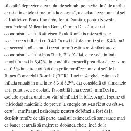
sã o aibã deprecierea cursului de schimb, pe medie, fatã de aprilie,
dar si alimentele si preturile la energie”, a declarat economistul sef
al Raiffeisen Bank România, Ionut Dumitru, pentru NewsIn.
rnrnTraderul Millennium Bank, Ciprian Dascãlu, dar si
economistul sef al Raiffeisen Bank România mizeazã pe o
accelerare a inflatiei cu 0,4% în mai fatã de aprilie si cu 8,4% fatã
de aceeasi lunã a anului trecut. rnrnO estimare similarã are si
economistul sef al Alpha Bank, Ella Kallai, care vede inflatia
anualã în mai la 8,47%, în conditiile cresterii preturilor de consum
cu 0,5% luna trecutã fatã de aprilie.rnrnEconomistul sef de la
Banca Comercialã Românã (BCR), Lucian Anghel, estimeazã
inflatia anualã în mai între 8,3 si 8,5%, dar considerã cã alimentele
ar fi putut avea o evolutie favorabilã luna trecutã. rnrnDesi nu
exclude aparitia unui nou vârf al inflatiei în iulie, Anghel spune cã
“niciodatã majorãrile de preturi la energie nu s-au fãcut cu cât s-a
Pragul psihologic pentru dobânzi a fost deja
cerut”. rnrn
depãsit
rnrnPe de altã parte, analistii estimeazã cã sunt sanse mari
ca banca centralã sã majoreze dobânda cheie, încã de la