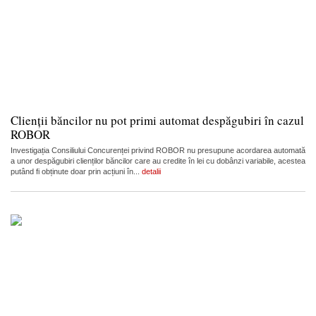
Clienții băncilor nu pot primi automat despăgubiri în cazul
ROBOR
Investigația Consiliului Concurenței privind ROBOR nu presupune acordarea automată
a unor despăgubiri clienților băncilor care au credite în lei cu dobânzi variabile, acestea
putând fi obținute doar prin acțiuni în...
detalii