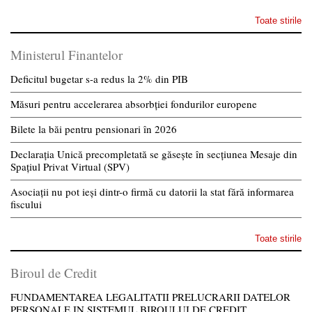
Toate stirile
Ministerul Finantelor
Deficitul bugetar s-a redus la 2% din PIB
Măsuri pentru accelerarea absorbției fondurilor europene
Bilete la băi pentru pensionari în 2026
Declarația Unică precompletată se găsește în secțiunea Mesaje din
Spațiul Privat Virtual (SPV)
Asociații nu pot ieși dintr-o firmă cu datorii la stat fără informarea
fiscului
Toate stirile
Biroul de Credit
FUNDAMENTAREA LEGALITATII PRELUCRARII DATELOR
PERSONALE IN SISTEMUL BIROULUI DE CREDIT