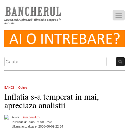
Lauda mă rușinează, fiindcă o cerșesc în
ascuns.
|
BANCI
Opinie
Inflatia s-a temperat in mai,
apreciaza analistii
Autor:
Bancherul.ro
Publicat la: 2008-06-09 22:34
Ultima actualizare: 2008-06-09 22:34