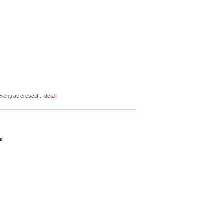
lienți au crescut...
detalii
ca