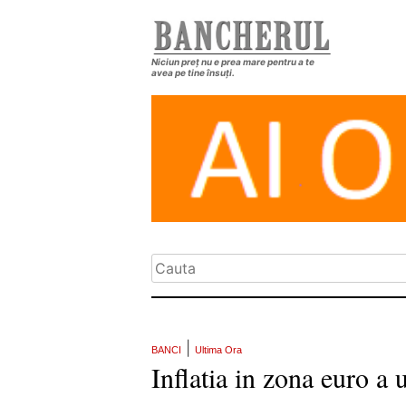
Niciun preț nu e prea mare pentru a te
avea pe tine însuți.
|
BANCI
Ultima Ora
Inflatia in zona euro a 