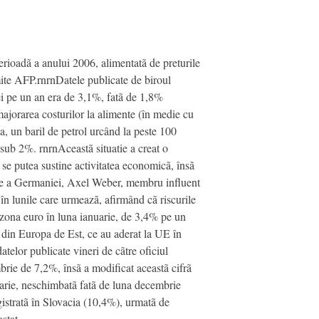
perioadã a anului 2006, alimentatã de preturile
smite AFP.rnrnDatele publicate de biroul
iei pe un an era de 3,1%, fatã de 1,8%
majorarea costurilor la alimente (în medie cu
a, un baril de petrol urcând la peste 100
 sub 2%. rnrnAceastã situatie a creat o
se putea sustine activitatea economicã, însã
trale a Germaniei, Axel Weber, membru influent
n lunile care urmeazã, afirmând cã riscurile
n zona euro în luna ianuarie, de 3,4% pe un
le din Europa de Est, ce au aderat la UE în
telor publicate vineri de cãtre oficiul
mbrie de 7,2%, însã a modificat aceastã cifrã
uarie, neschimbatã fatã de luna decembrie
gistratã în Slovacia (10,4%), urmatã de
stat.