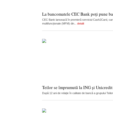
La bancomatele CEC Bank poți pune ban
CEC Bank lansează în premieră serviciul Cash2Card, care
multifuncționale (MFM) din...
detalii
Teilor se împrumută la ING și Unicredit
După 12 ani de relație în calitate de bancă a grupului Teilo