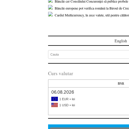
Băncile cer Consiliului Concurenței să publice probe
Băncile europene pot verifica românii la Biroul de Cred
Cardul Multicurrency, în zece valute, util pentru călători
English
Curs valutar
BNR
06.08.2026
1 EUR = lei
1 USD = lei