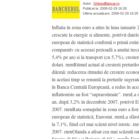
Autor:
GhiseulBancar.ro
Publicat la: 2008-02-29 16:28
Ultima actualizare: 2008-02-29 16:28
Inflatia în zona euro a atins în luna ianuarie
crescute la energie si alimente, potrivit date
european de statisticã confirmã o primã estima
comparativ cu aceeasi perioadã a anului trecut
5,4% pe an) si la transport (cu 5,7%), crester
dolari. rnrnRitmul actual al cresterii pretur
dilemã: reducerea ritmului de crestere econo
în acelasi timp se renuntã la preturile suger
în Banca Centralã Europeanã, a redus în acea
inflationiste au fost “supraestimate”. rnrnLa
an, dupã 3,2% în decembrie 2007, potrivit Euro
2007. rnrnRata somajului în zona euro a fost 
european de statisticã, Eurostat. rnrnLa sfârs
la 7,1%, fiind cel mai scãzut nivel istoric. 
2007. rnrnOlanda a afisat cea mai scãzutã rat
Spania (8,8%) si Polonia (8,6%). rnrnÎn Frant