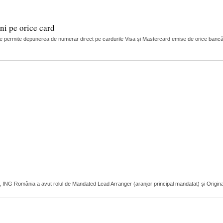
i pe orice card
 permite depunerea de numerar direct pe cardurile Visa și Mastercard emise de orice bancă
r, ING România a avut rolul de Mandated Lead Arranger (aranjor principal mandatat) și Original L