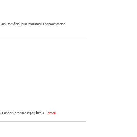
 din România, prin intermediul bancomatelor
ender (creditor inițial) într-o...
detalii