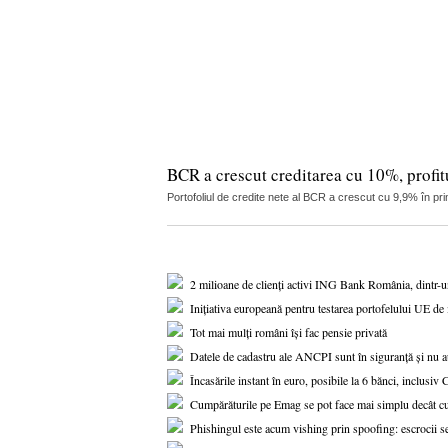
BCR a crescut creditarea cu 10%, profitu
Portofoliul de credite nete al BCR a crescut cu 9,9% în pri
2 milioane de clienți activi ING Bank România, dintr-
Inițiativa europeană pentru testarea portofelului UE de i
Tot mai mulți români își fac pensie privată
Datele de cadastru ale ANCPI sunt în siguranță și nu au
Încasările instant în euro, posibile la 6 bănci, inclusi
Cumpărăturile pe Emag se pot face mai simplu decât c
Phishingul este acum vishing prin spoofing: escrocii se