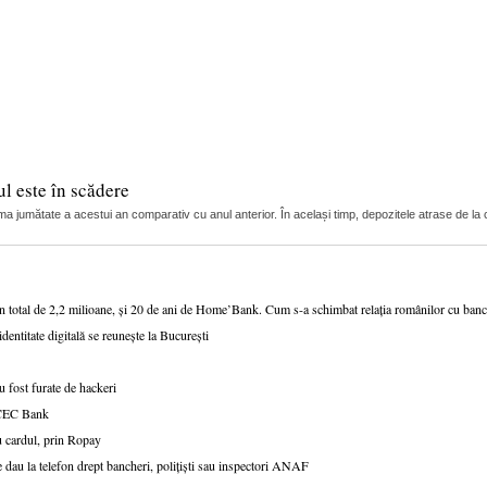
l este în scădere
ma jumătate a acestui an comparativ cu anul anterior. În același timp, depozitele atrase de la c
un total de 2,2 milioane, și 20 de ani de Home’Bank. Cum s-a schimbat relația românilor cu ban
dentitate digitală se reunește la București
 fost furate de hackeri
v CEC Bank
u cardul, prin Ropay
 dau la telefon drept bancheri, polițiști sau inspectori ANAF