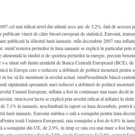
 2007 cel mai ridicat nivel din ultimii zece ani, de 3,2%, fatã de aceeasi 
lor publicate vineri de cãtre biroul european de statisticã, Eurostat, tran
re publicatã la sfârsitul lunii ianuarie. rnÎn decembrie 2007 rata inflat
. rnrnCresterea preturilor în luna ianuarie se explicã în particular prin 
e alimentatã la rândul ei de sporirea preturilor la energie, precum benzin
ilor s-a situat sub limita urmãritã de Banca Centralã Europeanã (BCE), de
micã în Europa cere o reducere a dobânzii de politicã monetarã pentru a 
ate în loc sã fie mentinute la nivelul actual. rnrnPresedintele bãncii cen
stã sãptãmânã sperantele unei reduceri a dobânzii de politicã monetarã î
 nivelul Uniunii Europene, inflatia a fost în continuare mai mare decât î
stat. rnrnAcest lucru se explicã prin nivelul ridicat al inflatiei în tãri
de 7,1% în ianuarie, neschimbatã în raport cu luna decembrie, potrivit da
itul lunii ianuarie, Eurostat stabilea o ratã a somajului pentru luna dece
rnrnPentru toatã Uniunea Europeanã, rata somajului a fost de 6,8% în ian
ã a somajului din UE, de 2,9%, în timp ce rata cea mai mare a fost înre
a, rata somajului a fost de 7,8%, iar în Germania de 7,6%, potrivit Euro