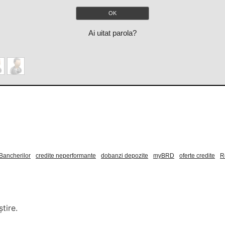
Ai uitat parola?
Bancherilor
credite neperformante
dobanzi depozite
myBRD
oferte credite
R
tire.