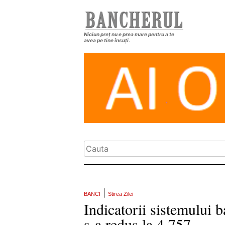
Niciun preț nu e prea mare pentru a te
avea pe tine însuți.
|
BANCI
Stirea Zilei
Indicatorii sistemului 
s-a redus la 4.757