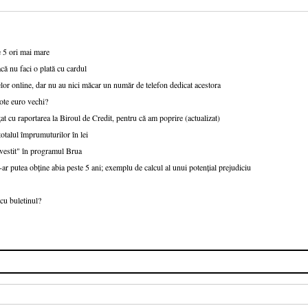
e 5 ori mai mare
că nu faci o plată cu cardul
or online, dar nu au nici măcar un număr de telefon dedicat acestora
ote euro vechi?
at cu raportarea la Biroul de Credit, pentru că am poprire (actualizat)
talul împrumuturilor în lei
nvestit" în programul Brua
r putea obține abia peste 5 ani; exemplu de calcul al unui potențial prejudiciu
cu buletinul?