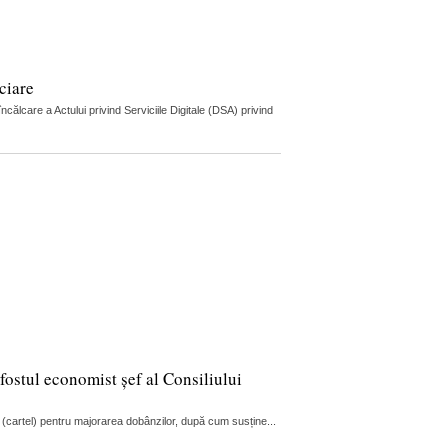
ciare
lcare a Actului privind Serviciile Digitale (DSA) privind
fostul economist șef al Consiliului
 (cartel) pentru majorarea dobânzilor, după cum susține...