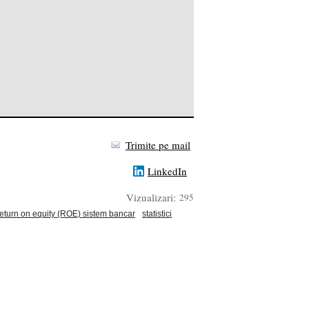
Trimite pe mail
LinkedIn
Vizualizari:
295
eturn on equity (ROE) sistem bancar
statistici