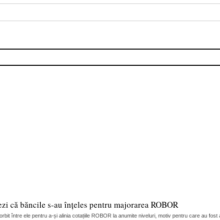
ezi că băncile s-au înțeles pentru majorarea ROBOR
it între ele pentru a-și alinia cotațiile ROBOR la anumite niveluri, motiv pentru care au fost 