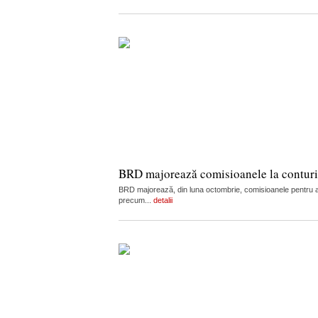
BRD majorează comisioanele la conturi, c
BRD majorează, din luna octombrie, comisioanele pentru admi
precum...
detalii