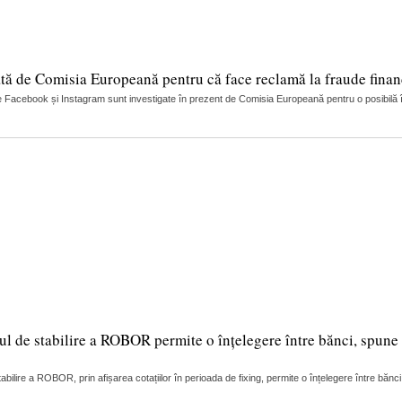
tă de Comisia Europeană pentru că face reclamă la fraude finan
 Facebook și Instagram sunt investigate în prezent de Comisia Europeană pentru o posibilă încă
ul de stabilire a ROBOR permite o înțelegere între bănci, spune 
lire a ROBOR, prin afișarea cotațiilor în perioada de fixing, permite o înțelegere între bănci