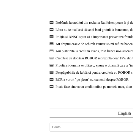
Dobânda la creditul din reclama Raiffeisen poate fi și d
Libra nu te mai lasă să scoți bani gratuit la bancomat, da
Poliția și DNSC spun că e importantă prevenirea fraudel
Au dreptul casele de schimb valutar să-mi refuze bancn
Am plătit rata la credit în avans, însă banca m-a ameninț
Creditele cu dobânzi ROBOR reprezintă doar 18% din to
Prostia și domnia se plătesc, spune o doamnă care a "i
Despăgubirile de la bănci pentru creditele cu ROBOR s-a
BCR a vorbit "pe șleau" cu oamenii despre ROBOR
Poate face cineva un credit online pe numele meu, doar 
English