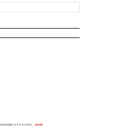
amendate și li s-a cerut...
detalii