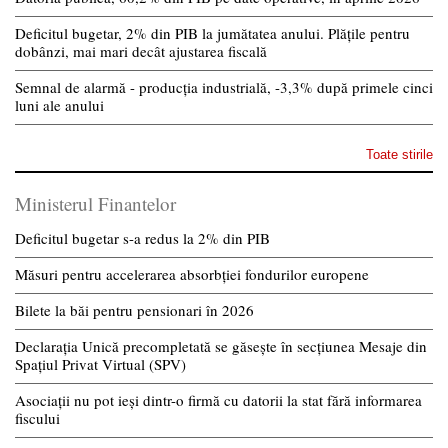
Deficitul bugetar, 2% din PIB la jumătatea anului. Plățile pentru
dobânzi, mai mari decât ajustarea fiscală
Semnal de alarmă - producția industrială, -3,3% după primele cinci
luni ale anului
Toate stirile
Ministerul Finantelor
Deficitul bugetar s-a redus la 2% din PIB
Măsuri pentru accelerarea absorbției fondurilor europene
Bilete la băi pentru pensionari în 2026
Declarația Unică precompletată se găsește în secțiunea Mesaje din
Spațiul Privat Virtual (SPV)
Asociații nu pot ieși dintr-o firmă cu datorii la stat fără informarea
fiscului