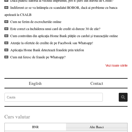
Dacă plătesc datoria la vechiul împrumut, pot fi șters din Biroul de Credit?
Indiferent ce se va întâmpla cu scandalul ROBOR, dacă ai probleme cu banca
apelează la CSALB
Cum ne ferim de escrocheriile online
Este corect ca închiderea unui card de credit să dureze 30 de zile?
Cum controlăm din aplicația Home Bank plățile cu cardul și tranzacțiile online
Atenție la ofertele de credite de pe Facebook sau Whatsapp!
Aplicația Home Bank detectează fraudele prin telefon
Cum mă feresc de fraude pe Whatsapp?
Vezi toate stirile
English
Contact
Curs valutar
BNR
Alte Banci