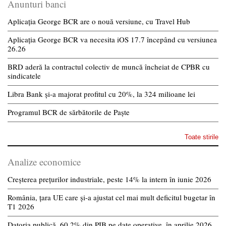
Anunturi banci
Aplicația George BCR are o nouă versiune, cu Travel Hub
Aplicația George BCR va necesita iOS 17.7 începând cu versiunea
26.26
BRD aderă la contractul colectiv de muncă încheiat de CPBR cu
sindicatele
Libra Bank și-a majorat profitul cu 20%, la 324 milioane lei
Programul BCR de sărbătorile de Paște
Toate stirile
Analize economice
Creșterea prețurilor industriale, peste 14% la intern în iunie 2026
România, țara UE care și-a ajustat cel mai mult deficitul bugetar în
T1 2026
Datoria publică, 60,2% din PIB pe date operative, în aprilie 2026