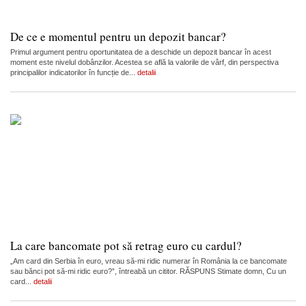
De ce e momentul pentru un depozit bancar?
Primul argument pentru oportunitatea de a deschide un depozit bancar în acest
moment este nivelul dobânzilor. Acestea se află la valorile de vârf, din perspectiva
principalilor indicatorilor în funcție de...
detalii
La care bancomate pot să retrag euro cu cardul?
„Am card din Serbia în euro, vreau să-mi ridic numerar în România la ce bancomate
sau bănci pot să-mi ridic euro?”, întreabă un cititor. RĂSPUNS Stimate domn, Cu un
card...
detalii