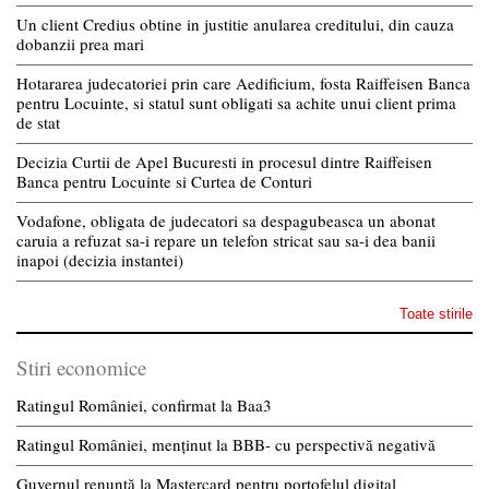
Un client Credius obtine in justitie anularea creditului, din cauza
dobanzii prea mari
Hotararea judecatoriei prin care Aedificium, fosta Raiffeisen Banca
pentru Locuinte, si statul sunt obligati sa achite unui client prima
de stat
Decizia Curtii de Apel Bucuresti in procesul dintre Raiffeisen
Banca pentru Locuinte si Curtea de Conturi
Vodafone, obligata de judecatori sa despagubeasca un abonat
caruia a refuzat sa-i repare un telefon stricat sau sa-i dea banii
inapoi (decizia instantei)
Toate stirile
Stiri economice
Ratingul României, confirmat la Baa3
Ratingul României, menținut la BBB- cu perspectivă negativă
Guvernul renunță la Mastercard pentru portofelul digital