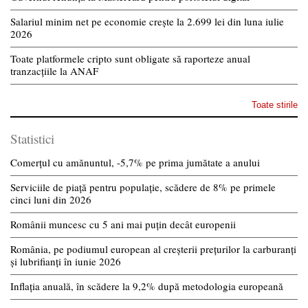
Salariul minim net pe economie crește la 2.699 lei din luna iulie
2026
Toate platformele cripto sunt obligate să raporteze anual
tranzacțiile la ANAF
Toate stirile
Statistici
Comerțul cu amănuntul, -5,7% pe prima jumătate a anului
Serviciile de piață pentru populație, scădere de 8% pe primele
cinci luni din 2026
Românii muncesc cu 5 ani mai puțin decât europenii
România, pe podiumul european al creșterii prețurilor la carburanți
și lubrifianți în iunie 2026
Inflația anuală, în scădere la 9,2% după metodologia europeană