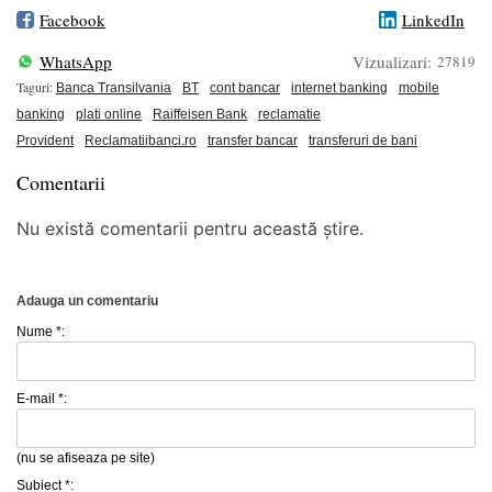
Facebook
LinkedIn
WhatsApp
Vizualizari:
27819
Taguri:
Banca Transilvania
BT
cont bancar
internet banking
mobile
banking
plati online
Raiffeisen Bank
reclamatie
Provident
Reclamatiibanci.ro
transfer bancar
transferuri de bani
Comentarii
Nu există comentarii pentru această știre.
Adauga un comentariu
Nume *:
E-mail *:
(nu se afiseaza pe site)
Subiect *: