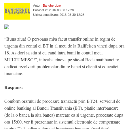
Autor:
Bancherul.ro
Publicat la: 2016-08-30 12:28
Ultima actualizare: 2016-08-30 12:28
“Buna ziua! O persoana mi/a facut transfer online in regim de
urgenta din contul ei BT in al meu de la Raiffeisen vineri dupa ora
18. As dori sa stiu si eu cand intra banii in contul meu.
MULTUMESC!”, intreaba cineva pe site-ul Reclamatiibanci.ro,
dedicat rezolvarii problemelor dintre banci si clienti si educatiei
financiare.
Raspuns:
Conform orarului de procesare tranzactii prin BT24, serviciul de
online banking al Bancii Transilvania (BT), platile interbancare
(de la o banca la alta banca) marcate ca si urgente, procesate dupa
ora 15:00, vor fi prezentate in sistemul electronic de compensare
in ziua T+1, adica a doua zi lucratoare bancara. (vezi foto)