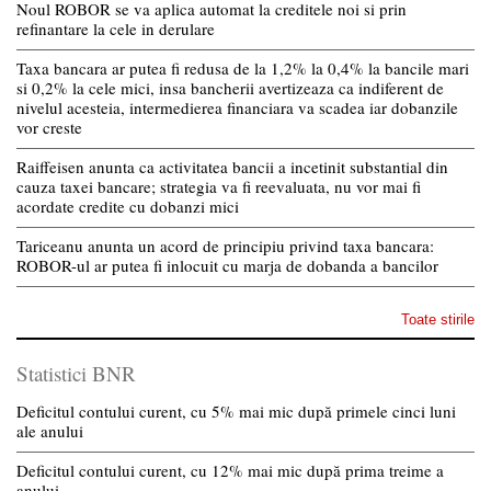
Noul ROBOR se va aplica automat la creditele noi si prin
refinantare la cele in derulare
Taxa bancara ar putea fi redusa de la 1,2% la 0,4% la bancile mari
si 0,2% la cele mici, insa bancherii avertizeaza ca indiferent de
nivelul acesteia, intermedierea financiara va scadea iar dobanzile
vor creste
Raiffeisen anunta ca activitatea bancii a incetinit substantial din
cauza taxei bancare; strategia va fi reevaluata, nu vor mai fi
acordate credite cu dobanzi mici
Tariceanu anunta un acord de principiu privind taxa bancara:
ROBOR-ul ar putea fi inlocuit cu marja de dobanda a bancilor
Toate stirile
Statistici BNR
Deficitul contului curent, cu 5% mai mic după primele cinci luni
ale anului
Deficitul contului curent, cu 12% mai mic după prima treime a
anului