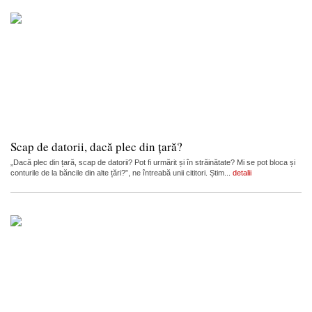
Scap de datorii, dacă plec din țară?
„Dacă plec din țară, scap de datorii? Pot fi urmărit și în străinătate? Mi se pot bloca și
conturile de la băncile din alte țări?”, ne întreabă unii cititori. Știm...
detalii