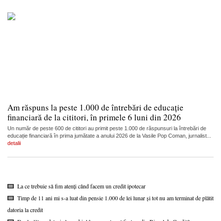
Am răspuns la peste 1.000 de întrebări de educație
financiară de la cititori, în primele 6 luni din 2026
Un număr de peste 600 de cititori au primit peste 1.000 de răspunsuri la întrebări de
educație financiară în prima jumătate a anului 2026 de la Vasile Pop Coman, jurnalist...
detalii
La ce trebuie să fim atenți când facem un credit ipotecar
Timp de 11 ani mi s-a luat din pensie 1.000 de lei lunar și tot nu am terminat de plătit
datoria la credit