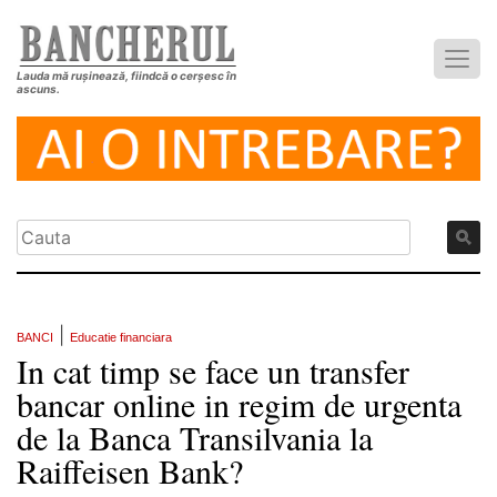
Lauda mă rușinează, fiindcă o cerșesc în
ascuns.
|
BANCI
Educatie financiara
In cat timp se face un transfer
bancar online in regim de urgenta
de la Banca Transilvania la
Raiffeisen Bank?