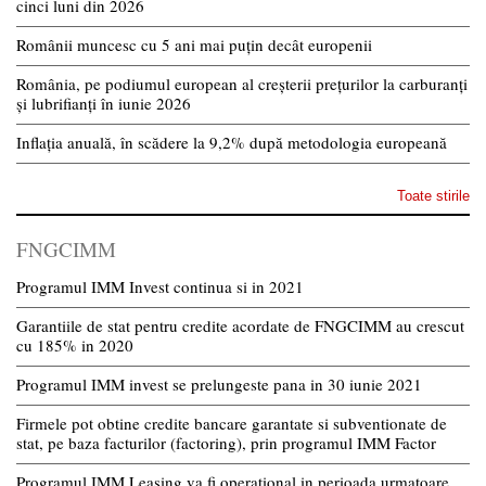
cinci luni din 2026
Românii muncesc cu 5 ani mai puțin decât europenii
România, pe podiumul european al creșterii prețurilor la carburanți
și lubrifianți în iunie 2026
Inflația anuală, în scădere la 9,2% după metodologia europeană
Toate stirile
FNGCIMM
Programul IMM Invest continua si in 2021
Garantiile de stat pentru credite acordate de FNGCIMM au crescut
cu 185% in 2020
Programul IMM invest se prelungeste pana in 30 iunie 2021
Firmele pot obtine credite bancare garantate si subventionate de
stat, pe baza facturilor (factoring), prin programul IMM Factor
Programul IMM Leasing va fi operational in perioada urmatoare,