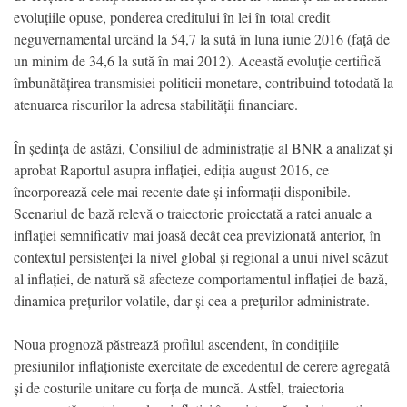
evoluțiile opuse, ponderea creditului în lei în total credit
neguvernamental urcând la 54,7 la sută în luna iunie 2016 (față de
un minim de 34,6 la sută în mai 2012). Această evoluție certifică
îmbunătățirea transmisiei politicii monetare, contribuind totodată la
atenuarea riscurilor la adresa stabilității financiare.
În ședința de astăzi, Consiliul de administrație al BNR a analizat și
aprobat Raportul asupra inflației, ediția august 2016, ce
încorporează cele mai recente date și informații disponibile.
Scenariul de bază relevă o traiectorie proiectată a ratei anuale a
inflației semnificativ mai joasă decât cea previzionată anterior, în
contextul persistenței la nivel global și regional a unui nivel scăzut
al inflației, de natură să afecteze comportamentul inflației de bază,
dinamica prețurilor volatile, dar și cea a prețurilor administrate.
Noua prognoză păstrează profilul ascendent, în condițiile
presiunilor inflaționiste exercitate de excedentul de cerere agregată
și de costurile unitare cu forța de muncă. Astfel, traiectoria