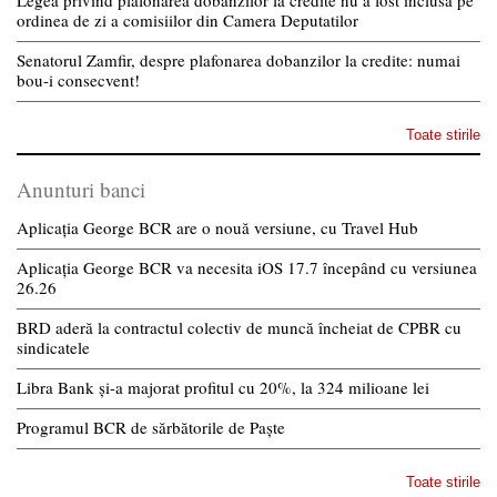
ordinea de zi a comisiilor din Camera Deputatilor
Senatorul Zamfir, despre plafonarea dobanzilor la credite: numai
bou-i consecvent!
Toate stirile
Anunturi banci
Aplicația George BCR are o nouă versiune, cu Travel Hub
Aplicația George BCR va necesita iOS 17.7 începând cu versiunea
26.26
BRD aderă la contractul colectiv de muncă încheiat de CPBR cu
sindicatele
Libra Bank și-a majorat profitul cu 20%, la 324 milioane lei
Programul BCR de sărbătorile de Paște
Toate stirile