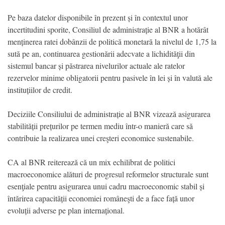
Pe baza datelor disponibile în prezent și în contextul unor
incertitudini sporite, Consiliul de administrație al BNR a hotărât
menținerea ratei dobânzii de politică monetară la nivelul de 1,75 la
sută pe an, continuarea gestionării adecvate a lichidităţii din
sistemul bancar și păstrarea nivelurilor actuale ale ratelor
rezervelor minime obligatorii pentru pasivele în lei și în valută ale
instituțiilor de credit.
Deciziile Consiliului de administrație al BNR vizează asigurarea
stabilității prețurilor pe termen mediu într-o manieră care să
contribuie la realizarea unei creşteri economice sustenabile.
CA al BNR reiterează că un mix echilibrat de politici
macroeconomice alături de progresul reformelor structurale sunt
esenţiale pentru asigurarea unui cadru macroeconomic stabil și
întărirea capacității economiei româneşti de a face față unor
evoluții adverse pe plan internațional.