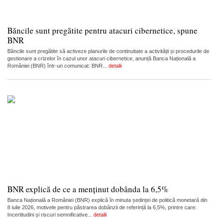
Băncile sunt pregătite pentru atacuri cibernetice, spune
BNR
Băncile sunt pregătite să activeze planurile de continuitate a activității și procedurile de
gestionare a crizelor în cazul unor atacuri cibernetice, anunță Banca Națională a
României (BNR) într-un comunicat: BNR...
detalii
BNR explică de ce a menținut dobânda la 6,5%
Banca Națională a României (BNR) explică în minuta ședinței de politică monetară din
8 iulie 2026, motivele pentru păstrarea dobânzii de referință la 6,5%, printre care:
Incertitudini și riscuri semnificative...
detalii