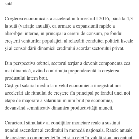
sută.
Creșterea economică s-a accelerat în trimestrul I 2016, până la 4,3
la sută (variație anuală), ca urmare a expansiunii rapide a
absorbției interne, în principal a cererii de consum, pe fondul
creşterii veniturilor populaţiei, al relaxării conduitei politicii fiscale
și al consolidării dinamicii creditului acordat sectorului privat.
Din perspectiva ofertei, sectorul terțiar a devenit componenta cea
mai dinamică, având contribuția preponderentă la creșterea
produsului intern brut.
Câștigul salarial mediu la nivelul economiei a înregistrat noi
accelerări ale ritmului de creștere (în principal pe fondul unei noi
etape de majorare a salariului minim brut pe economie),
devansând semnificativ dinamica productivității muncii.
Caracterul stimulativ al condițiilor monetare reale a susținut
trendul ascendent al creditului în monedă națională. Ratele anuale
de creștere a componentei în lei și a celei în valută și-au accentuat