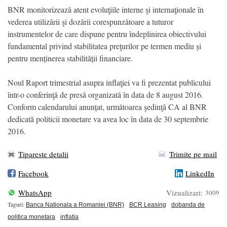
BNR monitorizează atent evoluţiile interne şi internaţionale în
vederea utilizării şi dozării corespunzătoare a tuturor
instrumentelor de care dispune pentru îndeplinirea obiectivului
fundamental privind stabilitatea preţurilor pe termen mediu și
pentru menținerea stabilității financiare.
Noul Raport trimestrial asupra inflaţiei va fi prezentat publicului
într-o conferinţă de presă organizată în data de 8 august 2016.
Conform calendarului anunțat, următoarea şedinţă CA al BNR
dedicată politicii monetare va avea loc în data de 30 septembrie
2016.
Tipareste detalii
Trimite pe mail
Facebook
LinkedIn
WhatsApp
Vizualizari:
3009
Taguri:
Banca Nationala a Romaniei (BNR)
BCR Leasing
dobanda de
politica monetara
inflatia