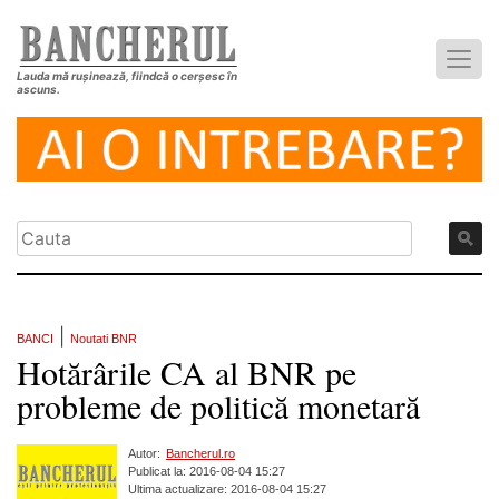
Lauda mă rușinează, fiindcă o cerșesc în
ascuns.
|
BANCI
Noutati BNR
Hotărârile CA al BNR pe
probleme de politică monetară
Autor:
Bancherul.ro
Publicat la: 2016-08-04 15:27
Ultima actualizare: 2016-08-04 15:27