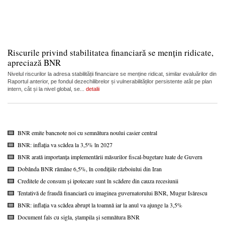
Riscurile privind stabilitatea financiară se mențin ridicate,
apreciază BNR
Nivelul riscurilor la adresa stabilității financiare se menține ridicat, similar evaluărilor din
Raportul anterior, pe fondul dezechilibrelor și vulnerabilităților persistente atât pe plan
intern, cât și la nivel global, se...
detalii
BNR emite bancnote noi cu semnătura noului casier central
BNR: inflația va scădea la 3,5% în 2027
BNR arată importanța implementării măsurilor fiscal-bugetare luate de Guvern
Dobânda BNR rămâne 6,5%, în condițiile războiului din Iran
Creditele de consum și ipotecare sunt în scădere din cauza recesiunii
Tentativă de fraudă financiară cu imaginea guvernatorului BNR, Mugur Isărescu
BNR: inflația va scădea abrupt la toamnă iar la anul va ajunge la 3,5%
Document fals cu sigla, ștampila și semnătura BNR