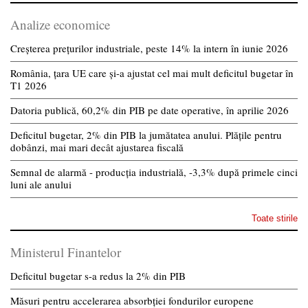
Analize economice
Creșterea prețurilor industriale, peste 14% la intern în iunie 2026
România, țara UE care și-a ajustat cel mai mult deficitul bugetar în
T1 2026
Datoria publică, 60,2% din PIB pe date operative, în aprilie 2026
Deficitul bugetar, 2% din PIB la jumătatea anului. Plățile pentru
dobânzi, mai mari decât ajustarea fiscală
Semnal de alarmă - producția industrială, -3,3% după primele cinci
luni ale anului
Toate stirile
Ministerul Finantelor
Deficitul bugetar s-a redus la 2% din PIB
Măsuri pentru accelerarea absorbției fondurilor europene