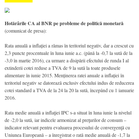
Hotărârile CA al BNR pe probleme de politică monetară
(comunicat de presa):
Rata anuală a inflației a rămas în teritoriul negativ, dar a crescut cu
2,3 puncte procentuale în luna iunie a.c. (până la -0,7 la sută de la
-3,0 în martie 2016), ca urmare a disipării efectului de runda I al
extinderii cotei reduse a TVA de 9 la sută la toate produsele
alimentare în iunie 2015. Menținerea ratei anuale a inflației în
teritoriul negativ se datorează exclusiv efectului indus de reducerea
cotei standard a TVA de la 24 la 20 la sută, începând cu 1 ianuarie
2016.
Rata medie anuală a inflaţiei IPC s-a situat în luna iunie la nivelul
de -2,0 la sută, iar indicele armonizat al preţurilor de consum –
indicator relevant pentru evaluarea procesului de convergenţă cu
Uniunea Europeană – a înregistrat o rată medie anuală de -1,7 la