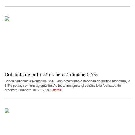
Dobânda de politică monetară rămâne 6,5%
Banca Națională a României (BNR) lasă neschimbată dobânda de politică monetară, la
6,5% pe an, conform așteptărilor. Au foste menținute și dobânzile la facilitatea de
creditare Lombard, de 7,5%, și...
detalii