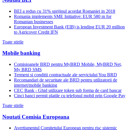
BEI a redus cu 31% sprijinul acordat Romaniei in 2018
Romania implements SME Initiative: EUR 580 m for
Romanian businesses
European Investment Bank (EIB) is lending EUR 20 million
to Agricover Credit IFN
Toate stirile
Mobile banking
Comisioanele BRD pentru MyBRD Mobile, MyBRD Net,
My BRD SMS
Termeni si conditii contractuale ale serviciului You BRD
Recomandari de securitate ale BRD pentru utilizatorii de
internet/mobile banking
CEC Bank - Ghid utilizare token sub forma de card bancar
Cinci banci permit platile cu telefonul mobil prin Google Pay
Toate stirile
Noutati Comisia Europeana
Avertismentul Comitetului European pentru risc sistemic