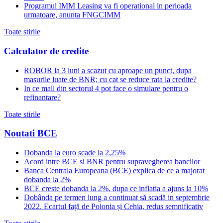
Programul IMM Leasing va fi operational in perioada
urmatoare, anunta FNGCIMM
Toate stirile
Calculator de credite
ROBOR la 3 luni a scazut cu aproape un punct, dupa
masurile luate de BNR; cu cat se reduce rata la credite?
In ce mall din sectorul 4 pot face o simulare pentru o
refinantare?
Toate stirile
Noutati BCE
Dobanda la euro scade la 2,25%
Acord intre BCE si BNR pentru supravegherea bancilor
Banca Centrala Europeana (BCE) explica de ce a majorat
dobanda la 2%
BCE creste dobanda la 2%, dupa ce inflatia a ajuns la 10%
Dobânda pe termen lung a continuat să scadă in septembrie
2022. Ecartul față de Polonia și Cehia, redus semnificativ