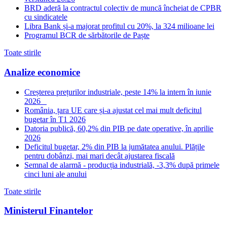
BRD aderă la contractul colectiv de muncă încheiat de CPBR
cu sindicatele
Libra Bank și-a majorat profitul cu 20%, la 324 milioane lei
Programul BCR de sărbătorile de Paște
Toate stirile
Analize economice
Creșterea prețurilor industriale, peste 14% la intern în iunie
2026
România, țara UE care și-a ajustat cel mai mult deficitul
bugetar în T1 2026
Datoria publică, 60,2% din PIB pe date operative, în aprilie
2026
Deficitul bugetar, 2% din PIB la jumătatea anului. Plățile
pentru dobânzi, mai mari decât ajustarea fiscală
Semnal de alarmă - producția industrială, -3,3% după primele
cinci luni ale anului
Toate stirile
Ministerul Finantelor