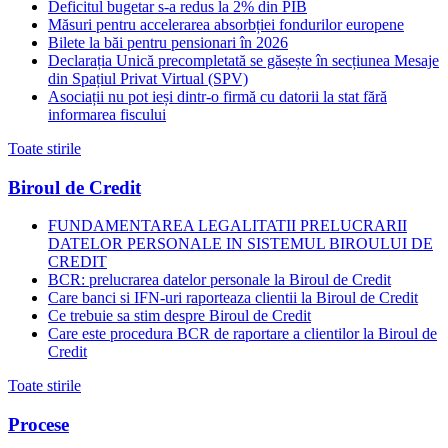
Deficitul bugetar s-a redus la 2% din PIB
Măsuri pentru accelerarea absorbției fondurilor europene
Bilete la băi pentru pensionari în 2026
Declarația Unică precompletată se găsește în secțiunea Mesaje
din Spațiul Privat Virtual (SPV)
Asociații nu pot ieși dintr-o firmă cu datorii la stat fără
informarea fiscului
Toate stirile
Biroul de Credit
FUNDAMENTAREA LEGALITATII PRELUCRARII
DATELOR PERSONALE IN SISTEMUL BIROULUI DE
CREDIT
BCR: prelucrarea datelor personale la Biroul de Credit
Care banci si IFN-uri raporteaza clientii la Biroul de Credit
Ce trebuie sa stim despre Biroul de Credit
Care este procedura BCR de raportare a clientilor la Biroul de
Credit
Toate stirile
Procese