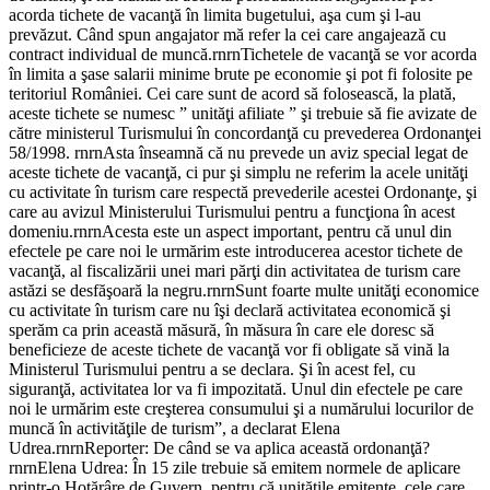
acorda tichete de vacanţă în limita bugetului, aşa cum şi l-au
prevăzut. Când spun angajator mă refer la cei care angajează cu
contract individual de muncă.rnrnTichetele de vacanţă se vor acorda
în limita a şase salarii minime brute pe economie şi pot fi folosite pe
teritoriul României. Cei care sunt de acord să folosească, la plată,
aceste tichete se numesc ” unităţi afiliate ” şi trebuie să fie avizate de
către ministerul Turismului în concordanţă cu prevederea Ordonanţei
58/1998. rnrnAsta înseamnă că nu prevede un aviz special legat de
aceste tichete de vacanţă, ci pur şi simplu ne referim la acele unităţi
cu activitate în turism care respectă prevederile acestei Ordonanţe, şi
care au avizul Ministerului Turismului pentru a funcţiona în acest
domeniu.rnrnAcesta este un aspect important, pentru că unul din
efectele pe care noi le urmărim este introducerea acestor tichete de
vacanţă, al fiscalizării unei mari părţi din activitatea de turism care
astăzi se desfăşoară la negru.rnrnSunt foarte multe unităţi economice
cu activitate în turism care nu îşi declară activitatea economică şi
sperăm ca prin această măsură, în măsura în care ele doresc să
beneficieze de aceste tichete de vacanţă vor fi obligate să vină la
Ministerul Turismului pentru a se declara. Şi în acest fel, cu
siguranţă, activitatea lor va fi impozitată. Unul din efectele pe care
noi le urmărim este creşterea consumului şi a numărului locurilor de
muncă în activităţile de turism”, a declarat Elena
Udrea.rnrnReporter: De când se va aplica această ordonanţă?
rnrnElena Udrea: În 15 zile trebuie să emitem normele de aplicare
printr-o Hotărâre de Guvern, pentru că unităţile emitente, cele care