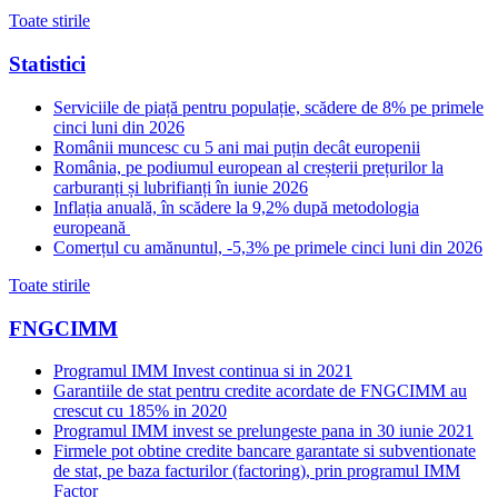
Toate stirile
Statistici
Serviciile de piață pentru populație, scădere de 8% pe primele
cinci luni din 2026
Românii muncesc cu 5 ani mai puțin decât europenii
România, pe podiumul european al creșterii prețurilor la
carburanți și lubrifianți în iunie 2026
Inflația anuală, în scădere la 9,2% după metodologia
europeană
Comerțul cu amănuntul, -5,3% pe primele cinci luni din 2026
Toate stirile
FNGCIMM
Programul IMM Invest continua si in 2021
Garantiile de stat pentru credite acordate de FNGCIMM au
crescut cu 185% in 2020
Programul IMM invest se prelungeste pana in 30 iunie 2021
Firmele pot obtine credite bancare garantate si subventionate
de stat, pe baza facturilor (factoring), prin programul IMM
Factor