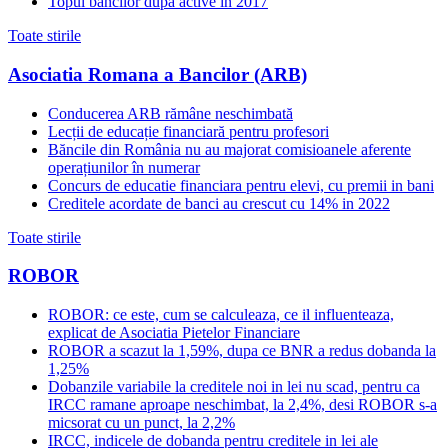
Topul bancilor dupa active in 2017
Toate stirile
Asociatia Romana a Bancilor (ARB)
Conducerea ARB rămâne neschimbată
Lecții de educație financiară pentru profesori
Băncile din România nu au majorat comisioanele aferente
operațiunilor în numerar
Concurs de educatie financiara pentru elevi, cu premii in bani
Creditele acordate de banci au crescut cu 14% in 2022
Toate stirile
ROBOR
ROBOR: ce este, cum se calculeaza, ce il influenteaza,
explicat de Asociatia Pietelor Financiare
ROBOR a scazut la 1,59%, dupa ce BNR a redus dobanda la
1,25%
Dobanzile variabile la creditele noi in lei nu scad, pentru ca
IRCC ramane aproape neschimbat, la 2,4%, desi ROBOR s-a
micsorat cu un punct, la 2,2%
IRCC, indicele de dobanda pentru creditele in lei ale