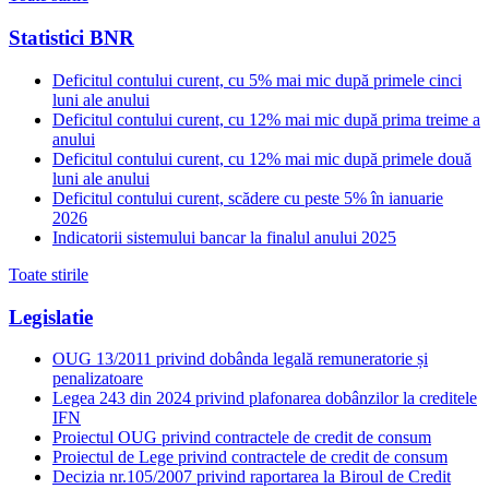
Statistici BNR
Deficitul contului curent, cu 5% mai mic după primele cinci
luni ale anului
Deficitul contului curent, cu 12% mai mic după prima treime a
anului
Deficitul contului curent, cu 12% mai mic după primele două
luni ale anului
Deficitul contului curent, scădere cu peste 5% în ianuarie
2026
Indicatorii sistemului bancar la finalul anului 2025
Toate stirile
Legislatie
OUG 13/2011 privind dobânda legală remuneratorie și
penalizatoare
Legea 243 din 2024 privind plafonarea dobânzilor la creditele
IFN
Proiectul OUG privind contractele de credit de consum
Proiectul de Lege privind contractele de credit de consum
Decizia nr.105/2007 privind raportarea la Biroul de Credit