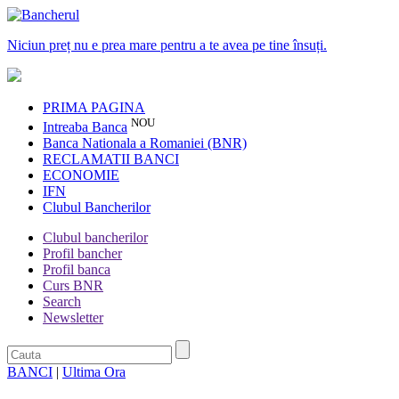
Niciun preț nu e prea mare pentru a te avea pe tine însuți.
PRIMA PAGINA
NOU
Intreaba Banca
Banca Nationala a Romaniei (BNR)
RECLAMATII BANCI
ECONOMIE
IFN
Clubul Bancherilor
Clubul bancherilor
Profil bancher
Profil banca
Curs BNR
Search
Newsletter
BANCI
|
Ultima Ora