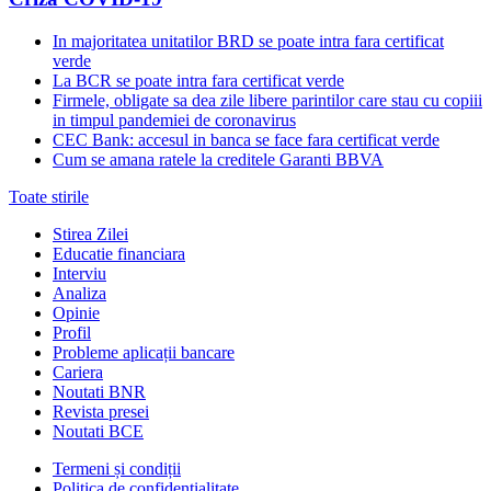
In majoritatea unitatilor BRD se poate intra fara certificat
verde
La BCR se poate intra fara certificat verde
Firmele, obligate sa dea zile libere parintilor care stau cu copiii
in timpul pandemiei de coronavirus
CEC Bank: accesul in banca se face fara certificat verde
Cum se amana ratele la creditele Garanti BBVA
Toate stirile
Stirea Zilei
Educatie financiara
Interviu
Analiza
Opinie
Profil
Probleme aplicații bancare
Cariera
Noutati BNR
Revista presei
Noutati BCE
Termeni și condiții
Politica de confidențialitate