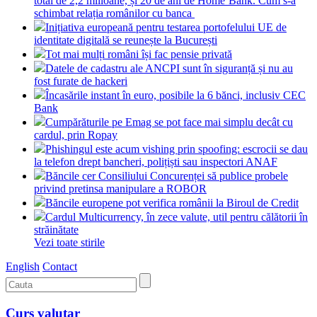
total de 2,2 milioane, și 20 de ani de Home’Bank. Cum s-a
schimbat relația românilor cu banca
Inițiativa europeană pentru testarea portofelului UE de
identitate digitală se reunește la București
Tot mai mulți români își fac pensie privată
Datele de cadastru ale ANCPI sunt în siguranță și nu au
fost furate de hackeri
Încasările instant în euro, posibile la 6 bănci, inclusiv CEC
Bank
Cumpărăturile pe Emag se pot face mai simplu decât cu
cardul, prin Ropay
Phishingul este acum vishing prin spoofing: escrocii se dau
la telefon drept bancheri, polițiști sau inspectori ANAF
Băncile cer Consiliului Concurenței să publice probele
privind pretinsa manipulare a ROBOR
Băncile europene pot verifica românii la Biroul de Credit
Cardul Multicurrency, în zece valute, util pentru călătorii în
străinătate
Vezi toate stirile
English
Contact
Curs valutar