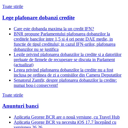
Toate stirile
Lege plafonare dobanzi credite
Care este dobanda maxima la un credit IFN?
BNR propune Parlamentului plafonarea dobanzilor la
creditele bancilor intre 1,5 si 4 ori peste DAE medie, in
functie de tipul creditului; in cazul IFN-urilor, plafonarea
dobanzilor nu se justifica
Legile privind plafonarea dobanzilor la credite si a datoriilor
preluate de firmele de recuperare se discuta in Parlament
(actualizat)
Legea privind plafonarea dobanzilor la credite nu a fost
inclusa pe ordinea de zi a comisiilor din Camera Deputatilor
Senatorul Zamfir, despre plafonarea dobanzilor la credite:
numai bou-i consecvent!
Toate stirile
Anunturi banci
Aplicația George BCR are o nouă versiune, cu Travel Hub
Aplicația George BCR va necesita iOS 17.7 începând cu
versiunea 26.26