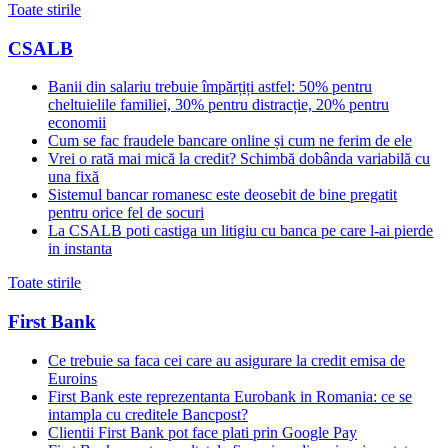
Toate stirile
CSALB
Banii din salariu trebuie împărțiți astfel: 50% pentru
cheltuielile familiei, 30% pentru distracție, 20% pentru
economii
Cum se fac fraudele bancare online și cum ne ferim de ele
Vrei o rată mai mică la credit? Schimbă dobânda variabilă cu
una fixă
Sistemul bancar romanesc este deosebit de bine pregatit
pentru orice fel de socuri
La CSALB poti castiga un litigiu cu banca pe care l-ai pierde
in instanta
Toate stirile
First Bank
Ce trebuie sa faca cei care au asigurare la credit emisa de
Euroins
First Bank este reprezentanta Eurobank in Romania: ce se
intampla cu creditele Bancpost?
Clientii First Bank pot face plati prin Google Pay