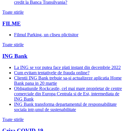
credit la Banca Transilvania?
Toate stirile
FILME
Filmul Parking, un cliseu plictisitor
Toate stirile
ING Bank
La ING se vor putea face plati instant din decembrie 2022
Cum evitam tentativele de frauda online?
Clientii ING Bank trebuie sa-si actualizeze aplicatia Home
Bank pana in 20 martie
Obligatiunile Rockcastle, cel mai mare proprietar de centre
comerciale din Europa Centrala si de Est, intermediata de
ING Bank
ING Bank transforma departamentul de responsabilitate
sociala intr-unul de sustenabilitate
Toate stirile
Criza COVID-19