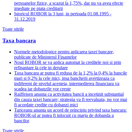
persoanelor fizice, a scazut la 1,75%, dar nu va avea efecte
imediate pe piata creditarii
Istoricul ROBOR la 3 luni, in perioada 01.08.1995 -
31.12.2019
Toate stirile
Taxa bancara
Normele metodologice pentru aplicarea taxei bancare,
publicate de Ministerul Finantelor
Noul ROBOR se va aplica automat la creditele noi si prin
refinantare la cele in derulare
Taxa bancara ar putea fi redusa de la 1,2% la 0,4% la bancile
mari si 0,2% la cele mici, insa bancherii avertizeaza ca
indiferent de nivelul acesteia, intermedierea financiara va
scadea iar dobanzile vor creste
Raiffeisen anunta ca activitatea bancii a incetinit substantial
din cauza taxei bancare; strategia va fi reevaluata, nu vor mai
fi acordate credite cu dobanzi mici
Tariceanu anunta un acord de principiu privind taxa bancara:
ROBOR-ul ar putea fi inlocuit cu marja de dobanda a
bancilor
Toate stirile