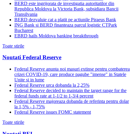
BERD este ingrijorata de investigatia autoritatilor din
Republica Moldova la Victoria Bank, subsidiara Bancii
Transilvania
BERD dezvaluie cat a platit pe actiunile Piraeus Bank
ING Bank si BERD finanteaza parcul logistic CTPark
Bucharest
EBRD hails Moldova banking breakthrough
Toate stirile
Noutati Federal Reserve
Federal Reserve anunta noi masuri extinse pentru combaterea
crizei COVID-19, care produce pagube "imense" in Statele
Unite si in lume
Federal Reserve urca dobanda la 2,25%
Federal Reserve decided to maintain the target range for the
federal funds rate at 1-1/2 to 1-3/4 percent
Federal Reserve majoreaza dobanda de referinta pentru dolar
la 1,5% - 1,75%
Federal Reserve issues FOMC statement
Toate stirile
Noutati BEI