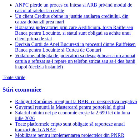
ANPC pierde un proces cu Intesa si ARB privind modul de
calcul al ratelor la credite
Un client Credius obtine in justitie anularea creditului, din
cauza dobanzii prea mari
Hotararea judecatoriei prin care Aedificium, fosta Raiffeisen
Banca pentru Locuinte, si statul sunt obligati sa achite unui
client prima de stat
Decizia Curtii de Apel Bucuresti in procesul dintre Raiffeisen
Banca pentru Locuinte si Curtea de Conturi
Vodafone, obligata de judecatori sa despagubeasca un abonat
caruia a refuzat sa-i repare un telefon stricat sau sa-i dea banii
inapoi (decizia instantei)
Toate stirile
Stiri economice
Ratingul României, menținut la BBB- cu perspectivă negativă
Guvernul renunță la Mastercard pentru portofelul digital
Salariul minim net pe economie crește la 2.699 lei din luna
iulie 2026
Toate platformele cripto sunt obligate să raporteze anual
tranzacțiile la ANAF
Mobilizare pentru implementarea proiectelor din PNRR