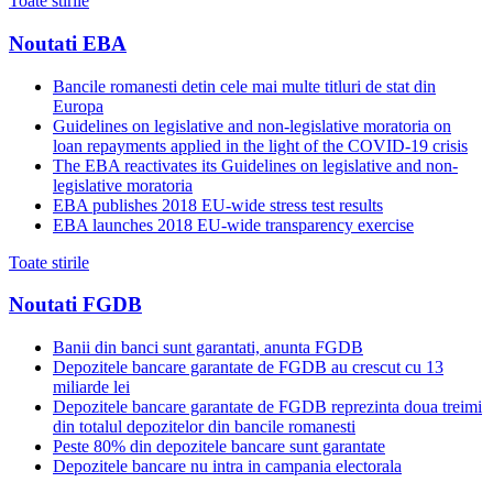
Toate stirile
Noutati EBA
Bancile romanesti detin cele mai multe titluri de stat din
Europa
Guidelines on legislative and non-legislative moratoria on
loan repayments applied in the light of the COVID-19 crisis
The EBA reactivates its Guidelines on legislative and non-
legislative moratoria
EBA publishes 2018 EU-wide stress test results
EBA launches 2018 EU-wide transparency exercise
Toate stirile
Noutati FGDB
Banii din banci sunt garantati, anunta FGDB
Depozitele bancare garantate de FGDB au crescut cu 13
miliarde lei
Depozitele bancare garantate de FGDB reprezinta doua treimi
din totalul depozitelor din bancile romanesti
Peste 80% din depozitele bancare sunt garantate
Depozitele bancare nu intra in campania electorala