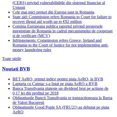
(CERS) privind vulnerabilitățile din sistemul financiar al
Uniunii
Cele mai mici preturi din Europa sunt in Romania
State aid: Commission refers Romania to Court for failure to
recover illegal aid worth up to €92 million
Comisia Europeana publica raportul privind progresele
inregistrate de Romania in cadrul mecanismului de cooperare
si de verificare (MCV)
Infringements: Commission refers Greece, Ireland and
Romania to the Court of Justice for not implementing anti-
money laundering rules
Toate stirile
Noutati BVB
BET AeRO, primul indice pentru piata AeRO, la BVB
Laptaria cu Caimac s-a listat pe piata AeRO a BVB
Banca Transilvania plateste un dividend brut pe actiune de
0,17 lei din profitul pe 2018
Obligatiunile Bancii Transilvania se tranzactioneaza la Bursa
de Valori Bucuresti
Obligatiunile Good Pople SA (FRU21) au debutat pe piata
AeRO