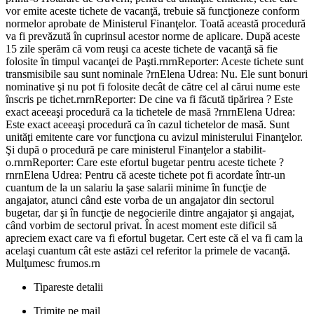
vor emite aceste tichete de vacanţă, trebuie să funcţioneze conform
normelor aprobate de Ministerul Finanţelor. Toată această procedură
va fi prevăzută în cuprinsul acestor norme de aplicare. După aceste
15 zile sperăm că vom reuşi ca aceste tichete de vacanţă să fie
folosite în timpul vacanţei de Paşti.rnrnReporter: Aceste tichete sunt
transmisibile sau sunt nominale ?rnElena Udrea: Nu. Ele sunt bonuri
nominative şi nu pot fi folosite decât de către cel al cărui nume este
înscris pe tichet.rnrnReporter: De cine va fi făcută tipărirea ? Este
exact aceeaşi procedură ca la tichetele de masă ?rnrnElena Udrea:
Este exact aceeaşi procedură ca în cazul tichetelor de masă. Sunt
unităţi emitente care vor funcţiona cu avizul ministerului Finanţelor.
Şi după o procedură pe care ministerul Finanţelor a stabilit-
o.rnrnReporter: Care este efortul bugetar pentru aceste tichete ?
rnrnElena Udrea: Pentru că aceste tichete pot fi acordate într-un
cuantum de la un salariu la şase salarii minime în funcţie de
angajator, atunci când este vorba de un angajator din sectorul
bugetar, dar şi în funcţie de negocierile dintre angajator şi angajat,
când vorbim de sectorul privat. În acest moment este dificil să
apreciem exact care va fi efortul bugetar. Cert este că el va fi cam la
acelaşi cuantum cât este astăzi cel referitor la primele de vacanţă.
Mulţumesc frumos.rn
Tipareste detalii
Trimite pe mail