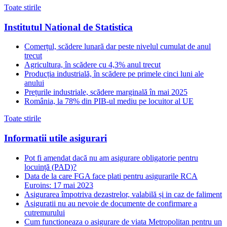
Toate stirile
Institutul National de Statistica
Comerțul, scădere lunară dar peste nivelul cumulat de anul
trecut
Agricultura, în scădere cu 4,3% anul trecut
Producția industrială, în scădere pe primele cinci luni ale
anului
Prețurile industriale, scădere marginală în mai 2025
România, la 78% din PIB-ul mediu pe locuitor al UE
Toate stirile
Informatii utile asigurari
Pot fi amendat dacă nu am asigurare obligatorie pentru
locuință (PAD)?
Data de la care FGA face plati pentru asigurarile RCA
Euroins: 17 mai 2023
Asigurarea împotriva dezastrelor, valabilă și in caz de faliment
Asiguratii nu au nevoie de documente de confirmare a
cutremurului
Cum functioneaza o asigurare de viata Metropolitan pentru un