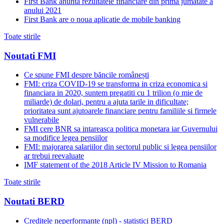
First Bank anunta rezultatele financiare din prima jumatate a
anului 2021
First Bank are o noua aplicatie de mobile banking
Toate stirile
Noutati FMI
Ce spune FMI despre băncile românești
FMI: criza COVID-19 se transforma in criza economica si
financiara in 2020, suntem pregatiti cu 1 trilion (o mie de
miliarde) de dolari, pentru a ajuta tarile in dificultate;
prioritatea sunt ajutoarele financiare pentru familiile si firmele
vulnerabile
FMI cere BNR sa intareasca politica monetara iar Guvernului
sa modifice legea pensiilor
FMI: majorarea salariilor din sectorul public si legea pensiilor
ar trebui reevaluate
IMF statement of the 2018 Article IV Mission to Romania
Toate stirile
Noutati BERD
Creditele neperformante (npl) - statistici BERD