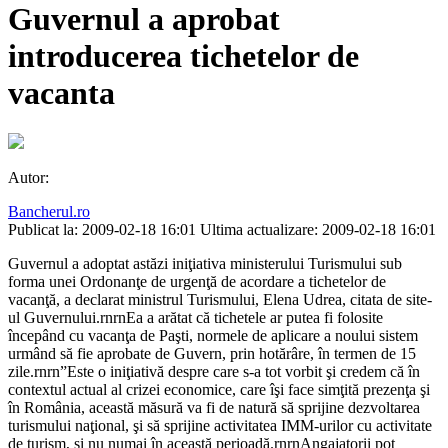
Guvernul a aprobat
introducerea tichetelor de
vacanta
Autor:
Bancherul.ro
Publicat la: 2009-02-18 16:01
Ultima actualizare: 2009-02-18 16:01
Guvernul a adoptat astăzi iniţiativa ministerului Turismului sub
forma unei Ordonanţe de urgenţă de acordare a tichetelor de
vacanţă, a declarat ministrul Turismului, Elena Udrea, citata de site-
ul Guvernului.rnrnEa a arătat că tichetele ar putea fi folosite
începând cu vacanţa de Paşti, normele de aplicare a noului sistem
urmând să fie aprobate de Guvern, prin hotărâre, în termen de 15
zile.rnrn”Este o iniţiativă despre care s-a tot vorbit şi credem că în
contextul actual al crizei economice, care îşi face simţită prezenţa şi
în România, această măsură va fi de natură să sprijine dezvoltarea
turismului naţional, şi să sprijine activitatea IMM-urilor cu activitate
de turism, şi nu numai în această perioadă.rnrnAngajatorii pot