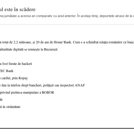
l este în scădere
ma jumătate a acestui an comparativ cu anul anterior. În același timp, depozitele atrase de la c
un total de 2,2 milioane, și 20 de ani de Home’Bank. Cum s-a schimbat relația românilor cu ban
dentitate digitală se reunește la București
 fost furate de hackeri
v CEC Bank
u cardul, prin Ropay
 dau la telefon drept bancheri, polițiști sau inspectori ANAF
le privind pretinsa manipulare a ROBOR
it
i în străinătate