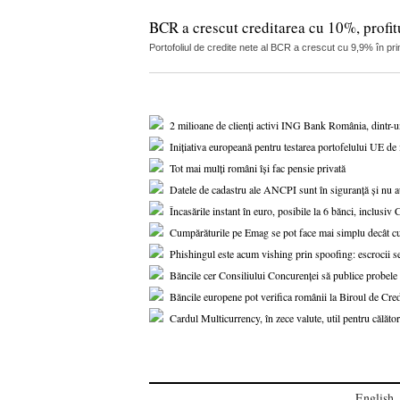
BCR a crescut creditarea cu 10%, profitu
Portofoliul de credite nete al BCR a crescut cu 9,9% în pri
2 milioane de clienți activi ING Bank România, dintr-
Inițiativa europeană pentru testarea portofelului UE de i
Tot mai mulți români își fac pensie privată
Datele de cadastru ale ANCPI sunt în siguranță și nu au
Încasările instant în euro, posibile la 6 bănci, inclusi
Cumpărăturile pe Emag se pot face mai simplu decât c
Phishingul este acum vishing prin spoofing: escrocii se
Băncile cer Consiliului Concurenței să publice probe
Băncile europene pot verifica românii la Biroul de Cred
Cardul Multicurrency, în zece valute, util pentru călători
English