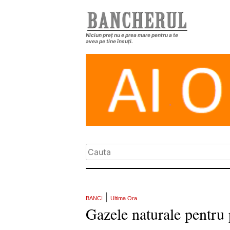
Niciun preț nu e prea mare pentru a te
avea pe tine însuți.
|
BANCI
Ultima Ora
Gazele naturale pentru 