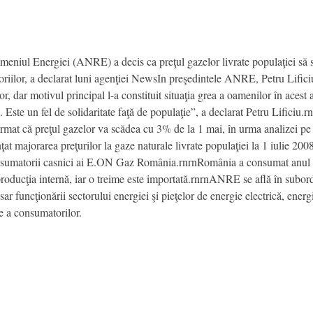
eniul Energiei (ANRE) a decis ca preţul gazelor livrate populaţiei să s
oriilor, a declarat luni agenţiei NewsIn preşedintele ANRE, Petru Lifici
r, dar motivul principal l-a constituit situaţia grea a oamenilor în acest a
Este un fel de solidaritate faţă de populaţie”, a declarat Petru Lificiu.r
rmat că preţul gazelor va scădea cu 3% de la 1 mai, în urma analizei pe c
 majorarea preţurilor la gaze naturale livrate populaţiei la 1 iulie 2
onsumatorii casnici ai E.ON Gaz România.rnrnRomânia a consumat anul tr
producţia internă, iar o treime este importată.rnrnANRE se află în subor
ar funcţionării sectorului energiei şi pieţelor de energie electrică, energ
ie a consumatorilor.