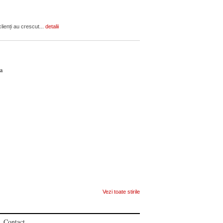
lienți au crescut...
detalii
ca
Vezi toate stirile
Contact