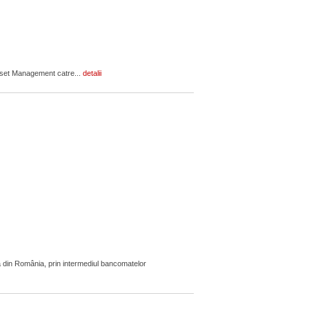
Asset Management catre...
detalii
 din România, prin intermediul bancomatelor