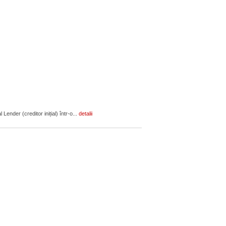
ender (creditor inițial) într-o...
detalii