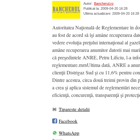
Autor:
Bancherul.ro
Publicat la: 2009-04-20 16:28
Ultima actualizare: 2009-04-20 16:28
Autoritatea Naţională de Reglementare în dom
au fost de acord să îşi amâne recuperarea dat
vedere evoluţia preţului internaţional al gazelo
amâne recuperarea anumitor datorii mai mari. 
că preşedintele ANRE, Petru Lificiu, l-a info
reglementare.rnrnUltima dată, ANRE a anunţat
clienţii Distrigaz Sud şi cu 11,6% pentru c
Dintre acestea, circa două treimi provin din 
a crea şi aplica sistemul de reglementări neces
eficienţă, concurenţă, transparenţă şi protecţ
Tipareste detalii
Facebook
WhatsApp
Taguri: