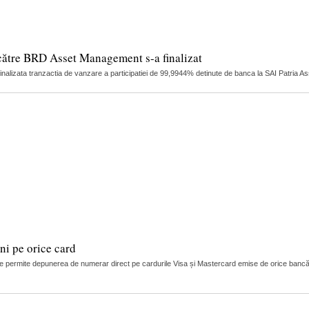
către BRD Asset Management s-a finalizat
finalizata tranzactia de vanzare a participatiei de 99,9944% detinute de banca la SAI Patria 
i pe orice card
 permite depunerea de numerar direct pe cardurile Visa și Mastercard emise de orice bancă