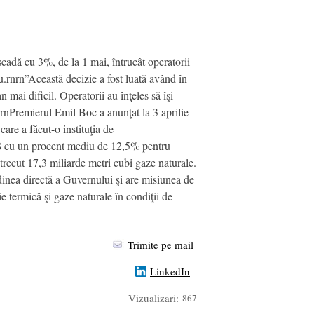
cadă cu 3%, de la 1 mai, întrucât operatorii
u.rnrn”Această decizie a fost luată având în
n mai dificil. Operatorii au înţeles să îşi
nrnPremierul Emil Boc a anunţat la 3 aprilie
are a făcut-o instituţia de
008 cu un procent mediu de 12,5% pentru
ecut 17,3 miliarde metri cubi gaze naturale.
dinea directă a Guvernului şi are misiunea de
ie termică şi gaze naturale în condiţii de
Trimite pe mail
LinkedIn
Vizualizari:
867