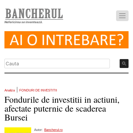
Nefericirea se inventează.
|
Analiza
FONDURI DE INVESTITII
Fondurile de investitii in actiuni,
afectate puternic de scaderea
Bursei
Autor:
Bancherul.ro