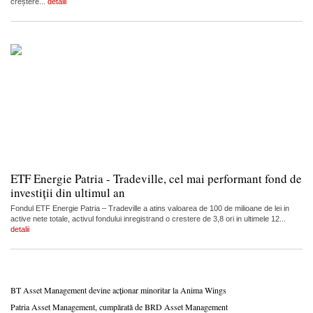
creștere...
detalii
ETF Energie Patria - Tradeville, cel mai performant fond de
investiții din ultimul an
Fondul ETF Energie Patria – Tradeville a atins valoarea de 100 de milioane de lei in
active nete totale, activul fondului inregistrand o crestere de 3,8 ori in ultimele 12...
detalii
BT Asset Management devine acționar minoritar la Anima Wings
Patria Asset Management, cumpărată de BRD Asset Management