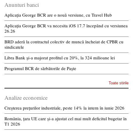
Anunturi banci
Aplicația George BCR are o nouă versiune, cu Travel Hub
Aplicația George BCR va necesita iOS 17.7 începând cu versiunea
26.26
BRD aderă la contractul colectiv de muncă încheiat de CPBR cu
sindicatele
Libra Bank și-a majorat profitul cu 20%, la 324 milioane lei
Programul BCR de sărbătorile de Paște
Toate stirile
Analize economice
Creșterea prețurilor industriale, peste 14% la intern în iunie 2026
România, țara UE care și-a ajustat cel mai mult deficitul bugetar în
T1 2026