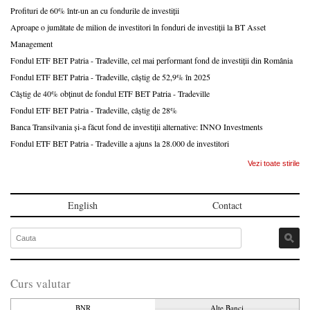
Profituri de 60% într-un an cu fondurile de investiții
Aproape o jumătate de milion de investitori în fonduri de investiții la BT Asset
Management
Fondul ETF BET Patria - Tradeville, cel mai performant fond de investiții din România
Fondul ETF BET Patria - Tradeville, câștig de 52,9% în 2025
Câștig de 40% obținut de fondul ETF BET Patria - Tradeville
Fondul ETF BET Patria - Tradeville, câștig de 28%
Banca Transilvania și-a făcut fond de investiții alternative: INNO Investments
Fondul ETF BET Patria - Tradeville a ajuns la 28.000 de investitori
Vezi toate stirile
English
Contact
Curs valutar
BNR
Alte Banci