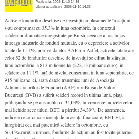
Publicat la: 2008-11-10 14:36
Ultima actualizare: 2008-11-10 14:36
Activele fondurilor deschise de investiţii cu plasamente în acţiuni
s-au comprimat cu 35,3% în luna octombrie, în contextul
scăderilor dramatice înregistrate pe Bursă, ceea ce a tras în jos
întreaga industrie de fonduri mutuale, cu o depreciere a activelor
totale de 11,1%, potrivit datelor AAF.rnrnAstfel, activele totale ale
celor 52 de fondurilor deschise de investiţii se cifrau la sfârşitul
lunii octombrie la 813 milioane lei (222,13 milioane euro), în
scădere cu 11,1% faţă de nivelul consemnat în luna septembrie, de
915 milioane lei, arată datele transmise luni de Asociaţia
Administratorilor de Fonduri (AAF).rnrnBursa de Valori
Bucureşti (BVB) a suferit scăderi record în ultima lună, piaţa
prăbuşindu-se pe ansamblu cu 34,03%, în vreme ce indicele celor
mai lichide zece titluri, BET, a pierdut 34,39%. De asemenea,
indicele celor cinci societăţi de investiţii financiare, BET-FI, a
înregistrat cea mai puternică scădere în octombrie, cu
56,45%.rnrnCa urmare, fondurile de acţiuni au fost lovite puternic