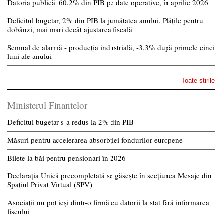
Datoria publică, 60,2% din PIB pe date operative, în aprilie 2026
Deficitul bugetar, 2% din PIB la jumătatea anului. Plățile pentru
dobânzi, mai mari decât ajustarea fiscală
Semnal de alarmă - producția industrială, -3,3% după primele cinci
luni ale anului
Toate stirile
Ministerul Finantelor
Deficitul bugetar s-a redus la 2% din PIB
Măsuri pentru accelerarea absorbției fondurilor europene
Bilete la băi pentru pensionari în 2026
Declarația Unică precompletată se găsește în secțiunea Mesaje din
Spațiul Privat Virtual (SPV)
Asociații nu pot ieși dintr-o firmă cu datorii la stat fără informarea
fiscului