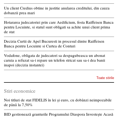
Un client Credius obtine in justitie anularea creditului, din cauza
dobanzii prea mari
Hotararea judecatoriei prin care Aedificium, fosta Raiffeisen Banca
pentru Locuinte, si statul sunt obligati sa achite unui client prima
de stat
Decizia Curtii de Apel Bucuresti in procesul dintre Raiffeisen
Banca pentru Locuinte si Curtea de Conturi
Vodafone, obligata de judecatori sa despagubeasca un abonat
caruia a refuzat sa-i repare un telefon stricat sau sa-i dea banii
inapoi (decizia instantei)
Toate stirile
Stiri economice
Noi titluri de stat FIDELIS în lei și euro, cu dobânzi neimpozabile
de pânã la 7,50%
BID gestionează granturile Programului Diaspora Investește Acasă