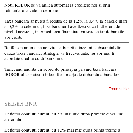
Noul ROBOR se va aplica automat la creditele noi si prin
refinantare la cele in derulare
Taxa bancara ar putea fi redusa de la 1,2% la 0,4% la bancile mari
si 0,2% la cele mici, insa bancherii avertizeaza ca indiferent de
nivelul acesteia, intermedierea financiara va scadea iar dobanzile
vor creste
Raiffeisen anunta ca activitatea bancii a incetinit substantial din
cauza taxei bancare; strategia va fi reevaluata, nu vor mai fi
acordate credite cu dobanzi mici
Tariceanu anunta un acord de principiu privind taxa bancara:
ROBOR-ul ar putea fi inlocuit cu marja de dobanda a bancilor
Toate stirile
Statistici BNR
Deficitul contului curent, cu 5% mai mic după primele cinci luni
ale anului
Deficitul contului curent, cu 12% mai mic după prima treime a