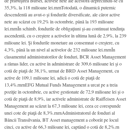
de prăbuşirea Bursei, activele nete ale acestora depreciindu-se cu
35,3%, la 118 milioane lei.rnrnTotodată, o dinamică puternic
descendentă au avut-o şi fondurile diversificate, ale căror active
nete au scăzut cu 19,2% în octombrie, până la 193 milioane
lei.rnrnÎn schimb, fondurile de obligaţiuni şi-au continuat tendinţa
ascendentă, cu o creştere a activelor în ultima lună de 2,9%, la 239
milioane lei. Şi fondurile monetare au consemnat o creştere, cu
4,3%, până la un nivel al activelor de 232 milioane lei.rnrnÎn
clasamentul administratorilor de fonduri, BCR Asset Management
a rămas lider, cu active în administrare de 309,6 milioane lei şi o
cotă de piaţă de 38,1%, urmat de BRD Asset Management, cu
active de 109,1 milioane lei, adică o cotă de piaţă de
13,4%.rnrnEFG Mutual Funds Management a urcat pe a treia
poziţie în octombrie, cu active gestionate de 72,9 milioane lei şi o
cotă de piaţă de 8,9%, iar activele administrate de Raiffeisen Asset
Management au scăzut la 67,3 milioane lei, ceea ce corespunde
unei cote de piaţă de 8,3%.rnrnAdministratorul de fonduri al
Băncii Transilvania, BT Asset management a coborât pe locul
cinci, cu active de 66,3 milioane lei, captând o cotă de 8,2%.rn