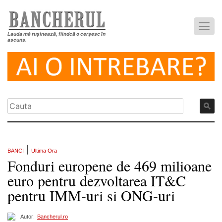
Lauda mă rușinează, fiindcă o cerșesc în
ascuns.
|
BANCI
Ultima Ora
Fonduri europene de 469 milioane
euro pentru dezvoltarea IT&C
pentru IMM-uri si ONG-uri
Autor:
Bancherul.ro