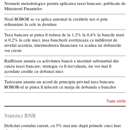
Normele metodologice pentru aplicarea taxei bancare, publicate de
Ministerul Finantelor
Noul ROBOR se va aplica automat la creditele noi si prin
refinantare la cele in derulare
Taxa bancara ar putea fi redusa de la 1,2% la 0,4% la bancile mari
si 0,2% la cele mici, insa bancherii avertizeaza ca indiferent de
nivelul acesteia, intermedierea financiara va scadea iar dobanzile
vor creste
Raiffeisen anunta ca activitatea bancii a incetinit substantial din
cauza taxei bancare; strategia va fi reevaluata, nu vor mai fi
acordate credite cu dobanzi mici
Tariceanu anunta un acord de principiu privind taxa bancara:
ROBOR-ul ar putea fi inlocuit cu marja de dobanda a bancilor
Toate stirile
Statistici BNR
Deficitul contului curent, cu 5% mai mic după primele cinci luni