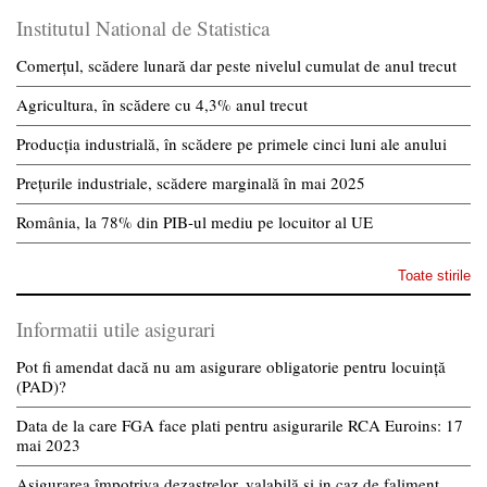
Institutul National de Statistica
Comerțul, scădere lunară dar peste nivelul cumulat de anul trecut
Agricultura, în scădere cu 4,3% anul trecut
Producția industrială, în scădere pe primele cinci luni ale anului
Prețurile industriale, scădere marginală în mai 2025
România, la 78% din PIB-ul mediu pe locuitor al UE
Toate stirile
Informatii utile asigurari
Pot fi amendat dacă nu am asigurare obligatorie pentru locuință
(PAD)?
Data de la care FGA face plati pentru asigurarile RCA Euroins: 17
mai 2023
Asigurarea împotriva dezastrelor, valabilă și in caz de faliment