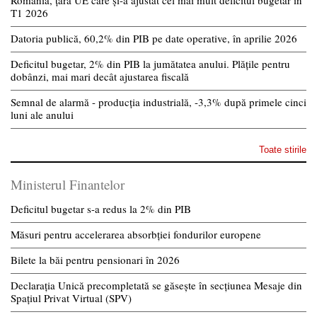
România, țara UE care și-a ajustat cel mai mult deficitul bugetar în
T1 2026
Datoria publică, 60,2% din PIB pe date operative, în aprilie 2026
Deficitul bugetar, 2% din PIB la jumătatea anului. Plățile pentru
dobânzi, mai mari decât ajustarea fiscală
Semnal de alarmă - producția industrială, -3,3% după primele cinci
luni ale anului
Toate stirile
Ministerul Finantelor
Deficitul bugetar s-a redus la 2% din PIB
Măsuri pentru accelerarea absorbției fondurilor europene
Bilete la băi pentru pensionari în 2026
Declarația Unică precompletată se găsește în secțiunea Mesaje din
Spațiul Privat Virtual (SPV)