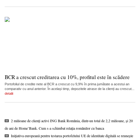
BCR a crescut creditarea cu 10%, profitul este în scădere
Portofoliul de credite nete al BCR a crescut cu 9,9% în prima jumătate a acestui an
comparativ cu anul anterior. În același timp, depozitele atrase de la clienți au crescut...
detalii
2 milioane de clienți activi ING Bank România, dintr-un total de 2,2 milioane, și 20
de ani de Home’Bank. Cum s-a schimbat relația românilor cu banca
Inițiativa europeană pentru testarea portofelului UE de identitate digitală se reunește