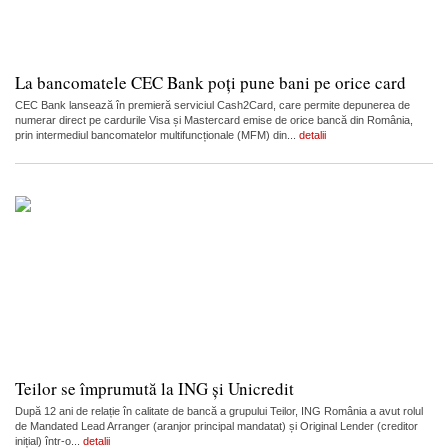
La bancomatele CEC Bank poți pune bani pe orice card
CEC Bank lansează în premieră serviciul Cash2Card, care permite depunerea de
numerar direct pe cardurile Visa și Mastercard emise de orice bancă din România,
prin intermediul bancomatelor multifuncționale (MFM) din...
detalii
Teilor se împrumută la ING și Unicredit
După 12 ani de relație în calitate de bancă a grupului Teilor, ING România a avut rolul
de Mandated Lead Arranger (aranjor principal mandatat) și Original Lender (creditor
inițial) într-o...
detalii