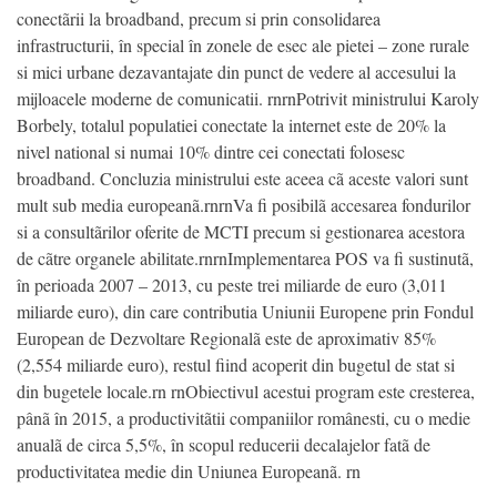
conectãrii la broadband, precum si prin consolidarea
infrastructurii, în special în zonele de esec ale pietei – zone rurale
si mici urbane dezavantajate din punct de vedere al accesului la
mijloacele moderne de comunicatii. rnrnPotrivit ministrului Karoly
Borbely, totalul populatiei conectate la internet este de 20% la
nivel national si numai 10% dintre cei conectati folosesc
broadband. Concluzia ministrului este aceea cã aceste valori sunt
mult sub media europeanã.rnrnVa fi posibilã accesarea fondurilor
si a consultãrilor oferite de MCTI precum si gestionarea acestora
de cãtre organele abilitate.rnrnImplementarea POS va fi sustinutã,
în perioada 2007 – 2013, cu peste trei miliarde de euro (3,011
miliarde euro), din care contributia Uniunii Europene prin Fondul
European de Dezvoltare Regionalã este de aproximativ 85%
(2,554 miliarde euro), restul fiind acoperit din bugetul de stat si
din bugetele locale.rn rnObiectivul acestui program este cresterea,
pânã în 2015, a productivitãtii companiilor românesti, cu o medie
anualã de circa 5,5%, în scopul reducerii decalajelor fatã de
productivitatea medie din Uniunea Europeanã. rn