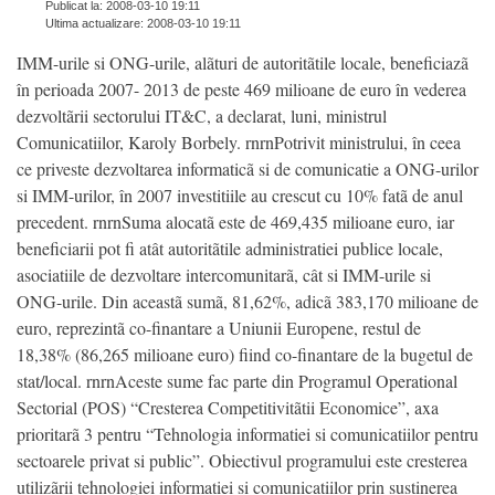
Publicat la: 2008-03-10 19:11
Ultima actualizare: 2008-03-10 19:11
IMM-urile si ONG-urile, alãturi de autoritãtile locale, beneficiazã
în perioada 2007- 2013 de peste 469 milioane de euro în vederea
dezvoltãrii sectorului IT&C, a declarat, luni, ministrul
Comunicatiilor, Karoly Borbely. rnrnPotrivit ministrului, în ceea
ce priveste dezvoltarea informaticã si de comunicatie a ONG-urilor
si IMM-urilor, în 2007 investitiile au crescut cu 10% fatã de anul
precedent. rnrnSuma alocatã este de 469,435 milioane euro, iar
beneficiarii pot fi atât autoritãtile administratiei publice locale,
asociatiile de dezvoltare intercomunitarã, cât si IMM-urile si
ONG-urile. Din aceastã sumã, 81,62%, adicã 383,170 milioane de
euro, reprezintã co-finantare a Uniunii Europene, restul de
18,38% (86,265 milioane euro) fiind co-finantare de la bugetul de
stat/local. rnrnAceste sume fac parte din Programul Operational
Sectorial (POS) “Cresterea Competitivitãtii Economice”, axa
prioritarã 3 pentru “Tehnologia informatiei si comunicatiilor pentru
sectoarele privat si public”. Obiectivul programului este cresterea
utilizãrii tehnologiei informatiei si comunicatiilor prin sustinerea