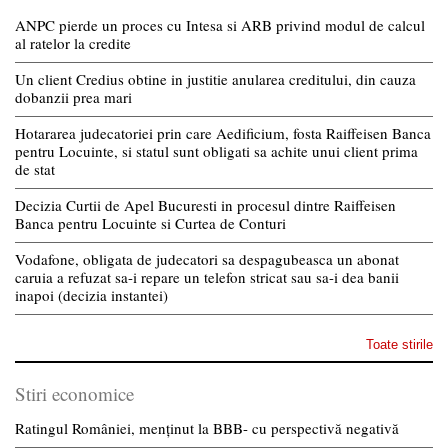
ANPC pierde un proces cu Intesa si ARB privind modul de calcul
al ratelor la credite
Un client Credius obtine in justitie anularea creditului, din cauza
dobanzii prea mari
Hotararea judecatoriei prin care Aedificium, fosta Raiffeisen Banca
pentru Locuinte, si statul sunt obligati sa achite unui client prima
de stat
Decizia Curtii de Apel Bucuresti in procesul dintre Raiffeisen
Banca pentru Locuinte si Curtea de Conturi
Vodafone, obligata de judecatori sa despagubeasca un abonat
caruia a refuzat sa-i repare un telefon stricat sau sa-i dea banii
inapoi (decizia instantei)
Toate stirile
Stiri economice
Ratingul României, menținut la BBB- cu perspectivă negativă