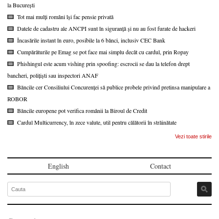
la București
Tot mai mulți români își fac pensie privată
Datele de cadastru ale ANCPI sunt în siguranță și nu au fost furate de hackeri
Încasările instant în euro, posibile la 6 bănci, inclusiv CEC Bank
Cumpărăturile pe Emag se pot face mai simplu decât cu cardul, prin Ropay
Phishingul este acum vishing prin spoofing: escrocii se dau la telefon drept
bancheri, polițiști sau inspectori ANAF
Băncile cer Consiliului Concurenței să publice probele privind pretinsa manipulare a
ROBOR
Băncile europene pot verifica românii la Biroul de Credit
Cardul Multicurrency, în zece valute, util pentru călătorii în străinătate
Vezi toate stirile
English
Contact