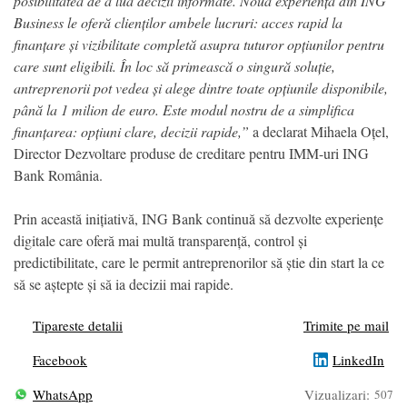
posibilitatea de a lua decizii informate. Noua experiență din ING
Business le oferă clienților ambele lucruri: acces rapid la
finanțare și vizibilitate completă asupra tuturor opțiunilor pentru
care sunt eligibili. În loc să primească o singură soluție,
antreprenorii pot vedea și alege dintre toate opțiunile disponibile,
până la 1 milion de euro. Este modul nostru de a simplifica
finanțarea: opțiuni clare, decizii rapide,”
a declarat Mihaela Oțel,
Director Dezvoltare produse de creditare pentru IMM-uri ING
Bank România.
Prin această inițiativă, ING Bank continuă să dezvolte experiențe
digitale care oferă mai multă transparență, control și
predictibilitate, care le permit antreprenorilor să știe din start la ce
să se aștepte și să ia decizii mai rapide.
Tipareste detalii
Trimite pe mail
Facebook
LinkedIn
WhatsApp
Vizualizari:
507