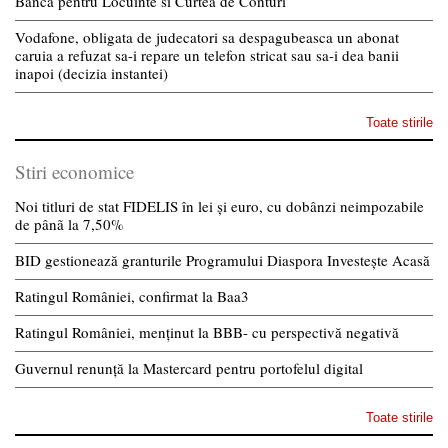
Banca pentru Locuinte si Curtea de Conturi
Vodafone, obligata de judecatori sa despagubeasca un abonat
caruia a refuzat sa-i repare un telefon stricat sau sa-i dea banii
inapoi (decizia instantei)
Toate stirile
Stiri economice
Noi titluri de stat FIDELIS în lei și euro, cu dobânzi neimpozabile
de pânã la 7,50%
BID gestionează granturile Programului Diaspora Investește Acasă
Ratingul României, confirmat la Baa3
Ratingul României, menținut la BBB- cu perspectivă negativă
Guvernul renunță la Mastercard pentru portofelul digital
Toate stirile