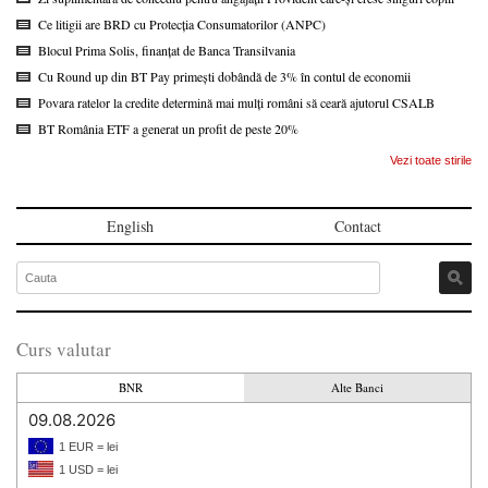
Ce litigii are BRD cu Protecția Consumatorilor (ANPC)
Blocul Prima Solis, finanțat de Banca Transilvania
Cu Round up din BT Pay primești dobândă de 3% în contul de economii
Povara ratelor la credite determină mai mulți români să ceară ajutorul CSALB
BT România ETF a generat un profit de peste 20%
Vezi toate stirile
English
Contact
Curs valutar
BNR
Alte Banci
09.08.2026
1 EUR = lei
1 USD = lei