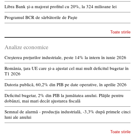
Libra Bank și-a majorat profitul cu 20%, la 324 milioane lei
Programul BCR de sărbătorile de Paște
Toate stirile
Analize economice
Creșterea prețurilor industriale, peste 14% la intern în iunie 2026
România, țara UE care și-a ajustat cel mai mult deficitul bugetar în
T1 2026
Datoria publică, 60,2% din PIB pe date operative, în aprilie 2026
Deficitul bugetar, 2% din PIB la jumătatea anului. Plățile pentru
dobânzi, mai mari decât ajustarea fiscală
Semnal de alarmă - producția industrială, -3,3% după primele cinci
luni ale anului
Toate stirile