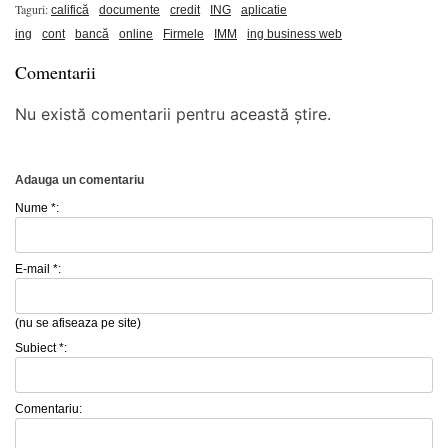
Taguri:
califică
documente
credit
ING
aplicatie
ing
cont
bancă
online
Firmele
IMM
ing business web
Comentarii
Nu există comentarii pentru această știre.
Adauga un comentariu
Nume *:
E-mail *:
(nu se afiseaza pe site)
Subiect *:
Comentariu: