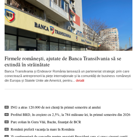
Firmele românești, ajutate de Banca Transilvania să se
extindă în străinătate
Banca Transilvania și Endeavor România lansează un parteneriat strategic prin care
conectează antreprenorii la piețe internaționale și la comunități de business românești
din Europa și Statele Unite ale Americii, pentru...
detalii
ING a atras 120.000 de noi clienți în primul semestru al anului
Profitul BRD, în creștere cu 2,5%, la 784 milioane lei, în primul semestru din 2026
Parc eolian în Gura Văii, Bacău, finanțat de BCR
Românii preferă vacanța la mare în România
Zi suplimentară de concediu pentru angajații Provident care-și cresc singuri copiii