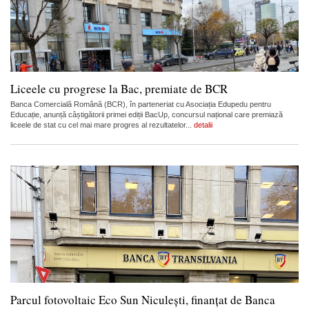
Liceele cu progrese la Bac, premiate de BCR
Banca Comercială Română (BCR), în parteneriat cu Asociația Edupedu pentru
Educație, anunță câștigătorii primei ediții BacUp, concursul național care premiază
liceele de stat cu cel mai mare progres al rezultatelor...
detalii
Parcul fotovoltaic Eco Sun Niculești, finanțat de Banca