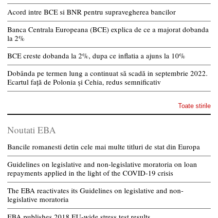
Acord intre BCE si BNR pentru supravegherea bancilor
Banca Centrala Europeana (BCE) explica de ce a majorat dobanda
la 2%
BCE creste dobanda la 2%, dupa ce inflatia a ajuns la 10%
Dobânda pe termen lung a continuat să scadă in septembrie 2022.
Ecartul față de Polonia și Cehia, redus semnificativ
Toate stirile
Noutati EBA
Bancile romanesti detin cele mai multe titluri de stat din Europa
Guidelines on legislative and non-legislative moratoria on loan
repayments applied in the light of the COVID-19 crisis
The EBA reactivates its Guidelines on legislative and non-
legislative moratoria
EBA publishes 2018 EU-wide stress test results