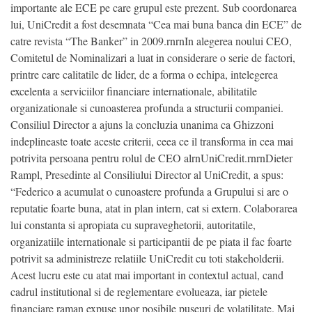
importante ale ECE pe care grupul este prezent. Sub coordonarea
lui, UniCredit a fost desemnata “Cea mai buna banca din ECE” de
catre revista “The Banker” in 2009.rnrnIn alegerea noului CEO,
Comitetul de Nominalizari a luat in considerare o serie de factori,
printre care calitatile de lider, de a forma o echipa, intelegerea
excelenta a serviciilor financiare internationale, abilitatile
organizationale si cunoasterea profunda a structurii companiei.
Consiliul Director a ajuns la concluzia unanima ca Ghizzoni
indeplineaste toate aceste criterii, ceea ce il transforma in cea mai
potrivita persoana pentru rolul de CEO alrnUniCredit.rnrnDieter
Rampl, Presedinte al Consiliului Director al UniCredit, a spus:
“Federico a acumulat o cunoastere profunda a Grupului si are o
reputatie foarte buna, atat in plan intern, cat si extern. Colaborarea
lui constanta si apropiata cu supraveghetorii, autoritatile,
organizatiile internationale si participantii de pe piata il fac foarte
potrivit sa administreze relatiile UniCredit cu toti stakeholderii.
Acest lucru este cu atat mai important in contextul actual, cand
cadrul institutional si de reglementare evolueaza, iar pietele
financiare raman expuse unor posibile puseuri de volatilitate. Mai