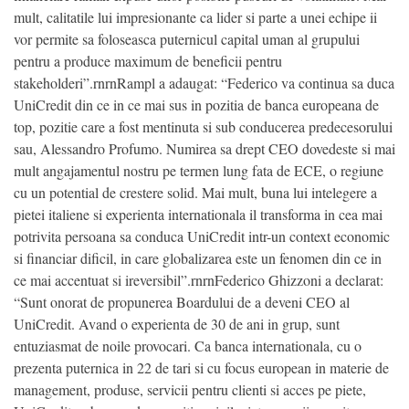
mult, calitatile lui impresionante ca lider si parte a unei echipe ii
vor permite sa foloseasca puternicul capital uman al grupului
pentru a produce maximum de beneficii pentru
stakeholderi”.rnrnRampl a adaugat: “Federico va continua sa duca
UniCredit din ce in ce mai sus in pozitia de banca europeana de
top, pozitie care a fost mentinuta si sub conducerea predecesorului
sau, Alessandro Profumo. Numirea sa drept CEO dovedeste si mai
mult angajamentul nostru pe termen lung fata de ECE, o regiune
cu un potential de crestere solid. Mai mult, buna lui intelegere a
pietei italiene si experienta internationala il transforma in cea mai
potrivita persoana sa conduca UniCredit intr-un context economic
si financiar dificil, in care globalizarea este un fenomen din ce in
ce mai accentuat si ireversibil”.rnrnFederico Ghizzoni a declarat:
“Sunt onorat de propunerea Boardului de a deveni CEO al
UniCredit. Avand o experienta de 30 de ani in grup, sunt
entuziasmat de noile provocari. Ca banca internationala, cu o
prezenta puternica in 22 de tari si cu focus european in materie de
management, produse, servicii pentru clienti si acces pe piete,