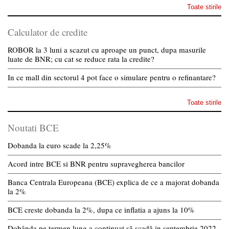
Toate stirile
Calculator de credite
ROBOR la 3 luni a scazut cu aproape un punct, dupa masurile
luate de BNR; cu cat se reduce rata la credite?
In ce mall din sectorul 4 pot face o simulare pentru o refinantare?
Toate stirile
Noutati BCE
Dobanda la euro scade la 2,25%
Acord intre BCE si BNR pentru supravegherea bancilor
Banca Centrala Europeana (BCE) explica de ce a majorat dobanda
la 2%
BCE creste dobanda la 2%, dupa ce inflatia a ajuns la 10%
Dobânda pe termen lung a continuat să scadă in septembrie 2022.