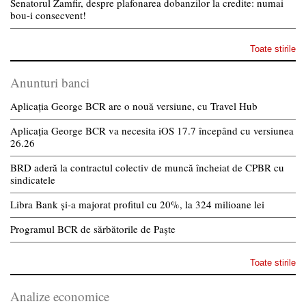
Senatorul Zamfir, despre plafonarea dobanzilor la credite: numai
bou-i consecvent!
Toate stirile
Anunturi banci
Aplicația George BCR are o nouă versiune, cu Travel Hub
Aplicația George BCR va necesita iOS 17.7 începând cu versiunea
26.26
BRD aderă la contractul colectiv de muncă încheiat de CPBR cu
sindicatele
Libra Bank și-a majorat profitul cu 20%, la 324 milioane lei
Programul BCR de sărbătorile de Paște
Toate stirile
Analize economice