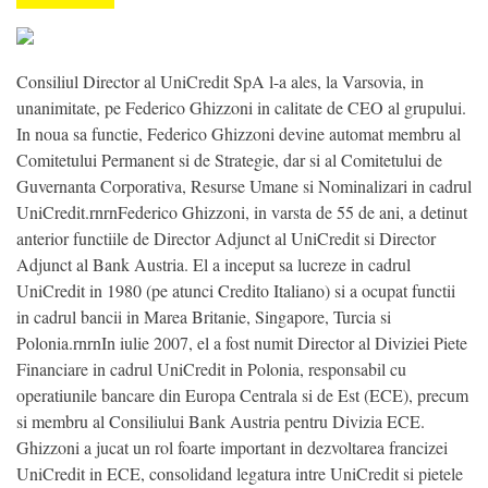
Consiliul Director al UniCredit SpA l-a ales, la Varsovia, in
unanimitate, pe Federico Ghizzoni in calitate de CEO al grupului.
In noua sa functie, Federico Ghizzoni devine automat membru al
Comitetului Permanent si de Strategie, dar si al Comitetului de
Guvernanta Corporativa, Resurse Umane si Nominalizari in cadrul
UniCredit.rnrnFederico Ghizzoni, in varsta de 55 de ani, a detinut
anterior functiile de Director Adjunct al UniCredit si Director
Adjunct al Bank Austria. El a inceput sa lucreze in cadrul
UniCredit in 1980 (pe atunci Credito Italiano) si a ocupat functii
in cadrul bancii in Marea Britanie, Singapore, Turcia si
Polonia.rnrnIn iulie 2007, el a fost numit Director al Diviziei Piete
Financiare in cadrul UniCredit in Polonia, responsabil cu
operatiunile bancare din Europa Centrala si de Est (ECE), precum
si membru al Consiliului Bank Austria pentru Divizia ECE.
Ghizzoni a jucat un rol foarte important in dezvoltarea francizei
UniCredit in ECE, consolidand legatura intre UniCredit si pietele