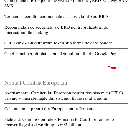
Comisioanele BRD pentru MyBRD Mobile, MyBRD Net, My BRD
SMS
Termeni si conditii contractuale ale serviciului You BRD
Recomandari de securitate ale BRD pentru utilizatorii de
internet/mobile banking
CEC Bank - Ghid utilizare token sub forma de card bancar
Cinci banci permit platile cu telefonul mobil prin Google Pay
Toate stirile
Noutati Comisia Europeana
Avertismentul Comitetului European pentru risc sistemic (CERS)
privind vulnerabilitățile din sistemul financiar al Uniunii
Cele mai mici preturi din Europa sunt in Romania
State aid: Commission refers Romania to Court for failure to
recover illegal aid worth up to €92 million