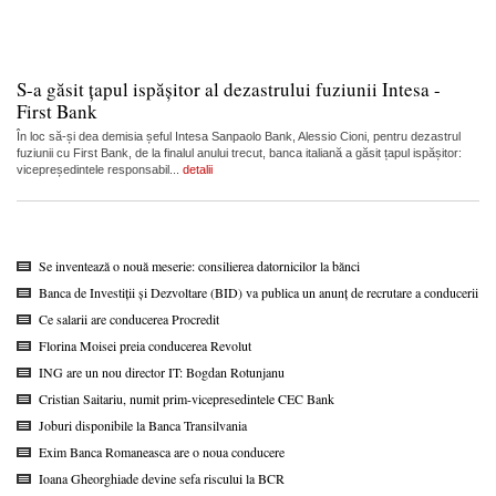
S-a găsit țapul ispășitor al dezastrului fuziunii Intesa -
First Bank
În loc să-și dea demisia șeful Intesa Sanpaolo Bank, Alessio Cioni, pentru dezastrul
fuziunii cu First Bank, de la finalul anului trecut, banca italiană a găsit țapul ispășitor:
vicepreședintele responsabil...
detalii
Se inventează o nouă meserie: consilierea datornicilor la bănci
Banca de Investiții și Dezvoltare (BID) va publica un anunț de recrutare a conducerii
Ce salarii are conducerea Procredit
Florina Moisei preia conducerea Revolut
ING are un nou director IT: Bogdan Rotunjanu
Cristian Saitariu, numit prim-vicepresedintele CEC Bank
Joburi disponibile la Banca Transilvania
Exim Banca Romaneasca are o noua conducere
Ioana Gheorghiade devine sefa riscului la BCR