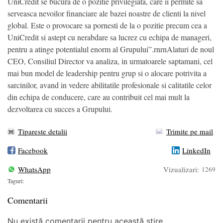
UniCredit se bucura de o pozitie privilegiata, care ii permite sa
serveasca nevoilor financiare ale bazei noastre de clienti la nivel
global. Este o provocare sa pornesti de la o pozitie precum cea a
UniCredit si astept cu nerabdare sa lucrez cu echipa de manageri,
pentru a atinge potentialul enorm al Grupului”.rnrnAlaturi de noul
CEO, Consiliul Director va analiza, in urmatoarele saptamani, cel
mai bun model de leadership pentru grup si o alocare potrivita a
sarcinilor, avand in vedere abilitatile profesionale si calitatile celor
din echipa de conducere, care au contribuit cel mai mult la
dezvoltarea cu succes a Grupului.
Tipareste detalii
Trimite pe mail
Facebook
LinkedIn
WhatsApp
Vizualizari:
1269
Taguri:
Comentarii
Nu există comentarii pentru această știre.