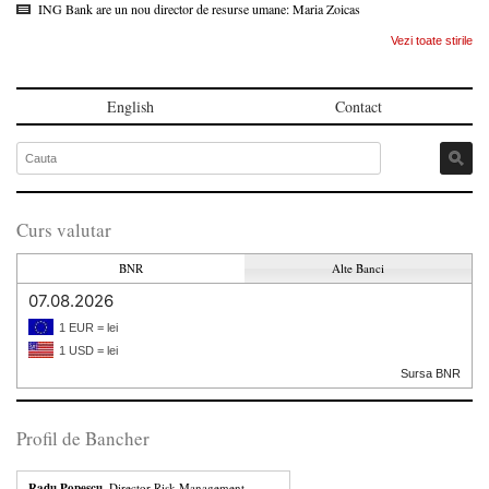
ING Bank are un nou director de resurse umane: Maria Zoicas
Vezi toate stirile
English
Contact
Curs valutar
BNR
Alte Banci
07.08.2026
1 EUR = lei
1 USD = lei
Sursa BNR
Profil de Bancher
Radu Popescu
, Director Risk Management