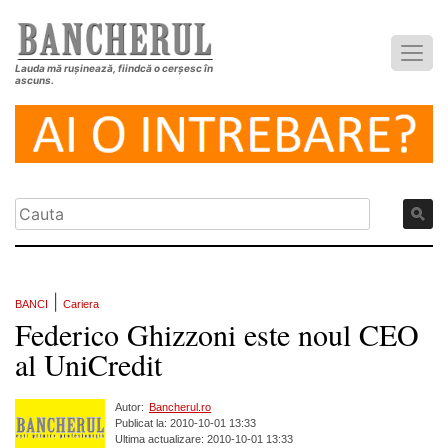
Lauda mă rușinează, fiindcă o cerșesc în
ascuns.
|
BANCI
Cariera
Federico Ghizzoni este noul CEO
al UniCredit
Autor:
Bancherul.ro
Publicat la: 2010-10-01 13:33
Ultima actualizare: 2010-10-01 13:33