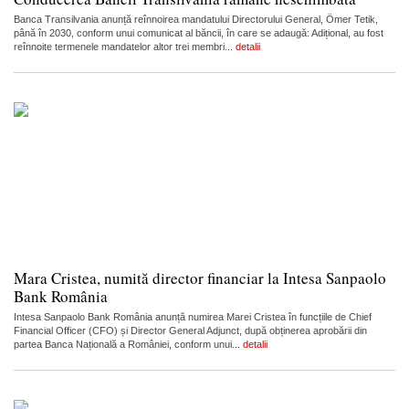
Banca Transilvania anunță reînnoirea mandatului Directorului General, Ömer Tetik,
până în 2030, conform unui comunicat al băncii, în care se adaugă: Adițional, au fost
reînnoite termenele mandatelor altor trei membri...
detalii
Mara Cristea, numită director financiar la Intesa Sanpaolo
Bank România
Intesa Sanpaolo Bank România anunță numirea Marei Cristea în funcțiile de Chief
Financial Officer (CFO) și Director General Adjunct, după obținerea aprobării din
partea Banca Națională a României, conform unui...
detalii