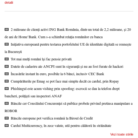
detalii
2 milioane de clienți activi ING Bank România, dintr-un total de 2,2 milioane, și 20
de ani de Home’Bank. Cum s-a schimbat relația românilor cu banca
Inițiativa europeană pentru testarea portofelului UE de identitate digitală se reunește
la București
Tot mai mulți români își fac pensie privată
Datele de cadastru ale ANCPI sunt în siguranță și nu au fost furate de hackeri
Încasările instant în euro, posibile la 6 bănci, inclusiv CEC Bank
Cumpărăturile pe Emag se pot face mai simplu decât cu cardul, prin Ropay
Phishingul este acum vishing prin spoofing: escrocii se dau la telefon drept
bancheri, polițiști sau inspectori ANAF
Băncile cer Consiliului Concurenței să publice probele privind pretinsa manipulare a
ROBOR
Băncile europene pot verifica românii la Biroul de Credit
Cardul Multicurrency, în zece valute, util pentru călătorii în străinătate
Vezi toate stirile