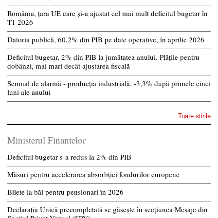
România, țara UE care și-a ajustat cel mai mult deficitul bugetar în
T1 2026
Datoria publică, 60,2% din PIB pe date operative, în aprilie 2026
Deficitul bugetar, 2% din PIB la jumătatea anului. Plățile pentru
dobânzi, mai mari decât ajustarea fiscală
Semnal de alarmă - producția industrială, -3,3% după primele cinci
luni ale anului
Toate stirile
Ministerul Finantelor
Deficitul bugetar s-a redus la 2% din PIB
Măsuri pentru accelerarea absorbției fondurilor europene
Bilete la băi pentru pensionari în 2026
Declarația Unică precompletată se găsește în secțiunea Mesaje din
Spațiul Privat Virtual (SPV)