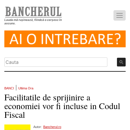
Lauda mă rușinează, fiindcă o cerșesc în
ascuns.
|
BANCI
Ultima Ora
Facilitatile de sprijinire a
economiei vor fi incluse in Codul
Fiscal
Autor:
Bancherul.ro