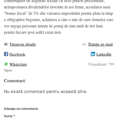
contribuţiilor de asigurări sociale cu zece puncte procentuale,
neimpozitarea dividendelor investite în noi firme, acordarea unui
“bonus fiscal” de 5% din valoarea impozitului pentru plata la timp
a obligaţiilor bugetare, achitarea a câte o mie de euro firmelor care
vor angaja persoane intrate în şomaj de mai mult de trei luni,
pentru fiecare post astfel creat.rnrn
Tipareste detalii
Trimite pe mail
Facebook
LinkedIn
WhatsApp
Vizualizari:
790
Taguri:
Comentarii
Nu există comentarii pentru această știre.
Adauga un comentariu
Nume *: