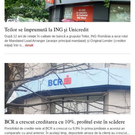
Teilor se împrumută la ING și Unicredit
După 12 ani de relație în calitate de bancă a grupului Teilor, ING România a avut rolul
de Mandated Lead Arranger (aranjor principal mandatat) și Original Lender (creditor
inițial) într-o...
detalii
BCR a crescut creditarea cu 10%, profitul este în scădere
Portofoliul de credite nete al BCR a crescut cu 9,9% în prima jumătate a acestui an
comparativ cu anul anterior. În același timp, depozitele atrase de la clienți au crescut...