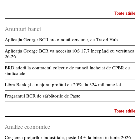
Toate stirile
Anunturi banci
Aplicația George BCR are o nouă versiune, cu Travel Hub
Aplicația George BCR va necesita iOS 17.7 începând cu versiunea
26.26
BRD aderă la contractul colectiv de muncă încheiat de CPBR cu
sindicatele
Libra Bank și-a majorat profitul cu 20%, la 324 milioane lei
Programul BCR de sărbătorile de Paște
Toate stirile
Analize economice
Creșterea prețurilor industriale, peste 14% la intern în iunie 2026