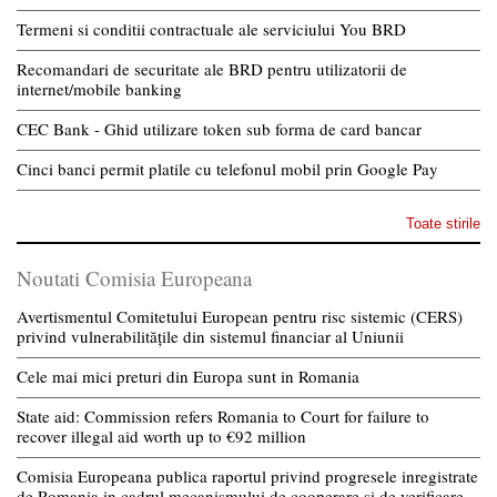
Termeni si conditii contractuale ale serviciului You BRD
Recomandari de securitate ale BRD pentru utilizatorii de
internet/mobile banking
CEC Bank - Ghid utilizare token sub forma de card bancar
Cinci banci permit platile cu telefonul mobil prin Google Pay
Toate stirile
Noutati Comisia Europeana
Avertismentul Comitetului European pentru risc sistemic (CERS)
privind vulnerabilitățile din sistemul financiar al Uniunii
Cele mai mici preturi din Europa sunt in Romania
State aid: Commission refers Romania to Court for failure to
recover illegal aid worth up to €92 million
Comisia Europeana publica raportul privind progresele inregistrate
de Romania in cadrul mecanismului de cooperare si de verificare