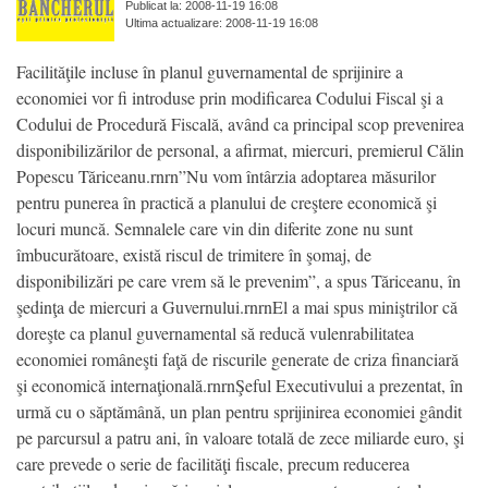
Publicat la: 2008-11-19 16:08
Ultima actualizare: 2008-11-19 16:08
Facilităţile incluse în planul guvernamental de sprijinire a
economiei vor fi introduse prin modificarea Codului Fiscal şi a
Codului de Procedură Fiscală, având ca principal scop prevenirea
disponibilizărilor de personal, a afirmat, miercuri, premierul Călin
Popescu Tăriceanu.rnrn”Nu vom întârzia adoptarea măsurilor
pentru punerea în practică a planului de creştere economică şi
locuri muncă. Semnalele care vin din diferite zone nu sunt
îmbucurătoare, există riscul de trimitere în şomaj, de
disponibilizări pe care vrem să le prevenim”, a spus Tăriceanu, în
şedinţa de miercuri a Guvernului.rnrnEl a mai spus miniştrilor că
doreşte ca planul guvernamental să reducă vulenrabilitatea
economiei româneşti faţă de riscurile generate de criza financiară
şi economică internaţională.rnrnŞeful Executivului a prezentat, în
urmă cu o săptămână, un plan pentru sprijinirea economiei gândit
pe parcursul a patru ani, în valoare totală de zece miliarde euro, şi
care prevede o serie de facilităţi fiscale, precum reducerea