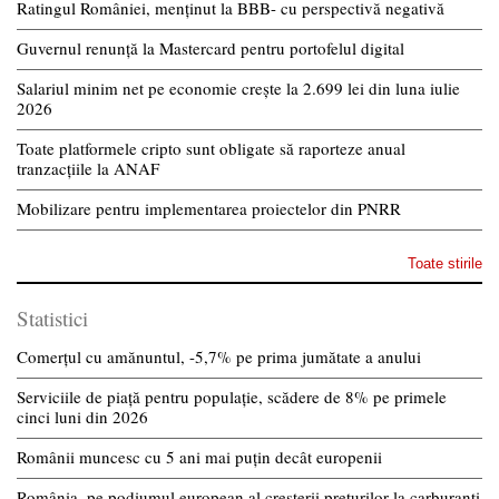
Ratingul României, menținut la BBB- cu perspectivă negativă
Guvernul renunță la Mastercard pentru portofelul digital
Salariul minim net pe economie crește la 2.699 lei din luna iulie
2026
Toate platformele cripto sunt obligate să raporteze anual
tranzacțiile la ANAF
Mobilizare pentru implementarea proiectelor din PNRR
Toate stirile
Statistici
Comerțul cu amănuntul, -5,7% pe prima jumătate a anului
Serviciile de piață pentru populație, scădere de 8% pe primele
cinci luni din 2026
Românii muncesc cu 5 ani mai puțin decât europenii
România, pe podiumul european al creșterii prețurilor la carburanți