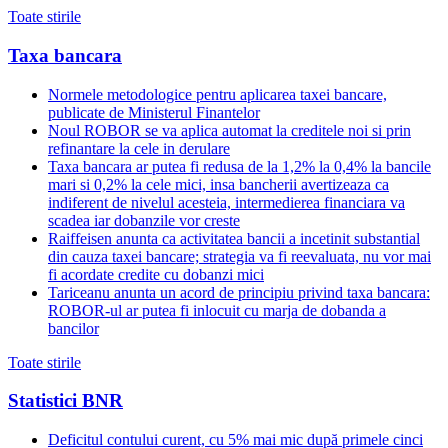
Toate stirile
Taxa bancara
Normele metodologice pentru aplicarea taxei bancare,
publicate de Ministerul Finantelor
Noul ROBOR se va aplica automat la creditele noi si prin
refinantare la cele in derulare
Taxa bancara ar putea fi redusa de la 1,2% la 0,4% la bancile
mari si 0,2% la cele mici, insa bancherii avertizeaza ca
indiferent de nivelul acesteia, intermedierea financiara va
scadea iar dobanzile vor creste
Raiffeisen anunta ca activitatea bancii a incetinit substantial
din cauza taxei bancare; strategia va fi reevaluata, nu vor mai
fi acordate credite cu dobanzi mici
Tariceanu anunta un acord de principiu privind taxa bancara:
ROBOR-ul ar putea fi inlocuit cu marja de dobanda a
bancilor
Toate stirile
Statistici BNR
Deficitul contului curent, cu 5% mai mic după primele cinci