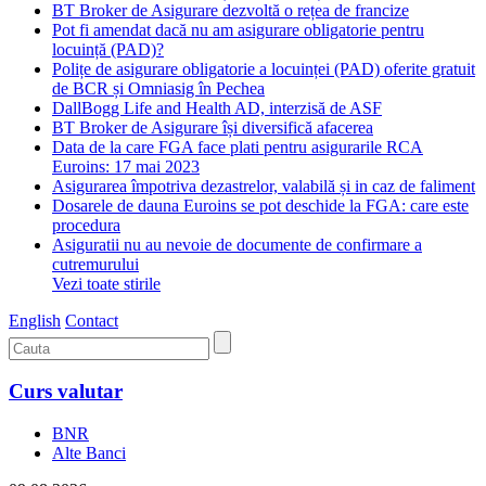
BT Broker de Asigurare dezvoltă o rețea de francize
Pot fi amendat dacă nu am asigurare obligatorie pentru
locuință (PAD)?
Polițe de asigurare obligatorie a locuinței (PAD) oferite gratuit
de BCR și Omniasig în Pechea
DallBogg Life and Health AD, interzisă de ASF
BT Broker de Asigurare își diversifică afacerea
Data de la care FGA face plati pentru asigurarile RCA
Euroins: 17 mai 2023
Asigurarea împotriva dezastrelor, valabilă și in caz de faliment
Dosarele de dauna Euroins se pot deschide la FGA: care este
procedura
Asiguratii nu au nevoie de documente de confirmare a
cutremurului
Vezi toate stirile
English
Contact
Curs valutar
BNR
Alte Banci