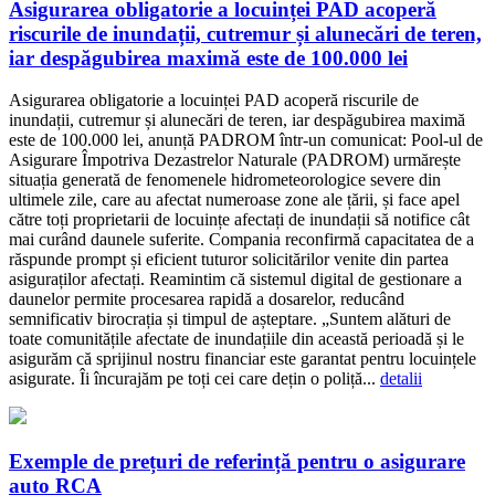
Asigurarea obligatorie a locuinței PAD acoperă
riscurile de inundații, cutremur și alunecări de teren,
iar despăgubirea maximă este de 100.000 lei
Asigurarea obligatorie a locuinței PAD acoperă riscurile de
inundații, cutremur și alunecări de teren, iar despăgubirea maximă
este de 100.000 lei, anunță PADROM într-un comunicat: Pool-ul de
Asigurare Împotriva Dezastrelor Naturale (PADROM) urmărește
situația generată de fenomenele hidrometeorologice severe din
ultimele zile, care au afectat numeroase zone ale țării, și face apel
către toți proprietarii de locuințe afectați de inundații să notifice cât
mai curând daunele suferite. Compania reconfirmă capacitatea de a
răspunde prompt și eficient tuturor solicitărilor venite din partea
asiguraților afectați. Reamintim că sistemul digital de gestionare a
daunelor permite procesarea rapidă a dosarelor, reducând
semnificativ birocrația și timpul de așteptare. „Suntem alături de
toate comunitățile afectate de inundațiile din această perioadă și le
asigurăm că sprijinul nostru financiar este garantat pentru locuințele
asigurate. Îi încurajăm pe toți cei care dețin o poliță...
detalii
Exemple de prețuri de referință pentru o asigurare
auto RCA