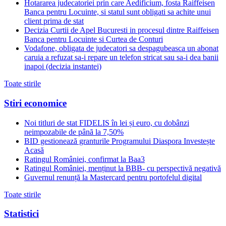
Hotararea judecatoriei prin care Aedificium, fosta Raiffeisen
Banca pentru Locuinte, si statul sunt obligati sa achite unui
client prima de stat
Decizia Curtii de Apel Bucuresti in procesul dintre Raiffeisen
Banca pentru Locuinte si Curtea de Conturi
Vodafone, obligata de judecatori sa despagubeasca un abonat
caruia a refuzat sa-i repare un telefon stricat sau sa-i dea banii
inapoi (decizia instantei)
Toate stirile
Stiri economice
Noi titluri de stat FIDELIS în lei și euro, cu dobânzi
neimpozabile de pânã la 7,50%
BID gestionează granturile Programului Diaspora Investește
Acasă
Ratingul României, confirmat la Baa3
Ratingul României, menținut la BBB- cu perspectivă negativă
Guvernul renunță la Mastercard pentru portofelul digital
Toate stirile
Statistici