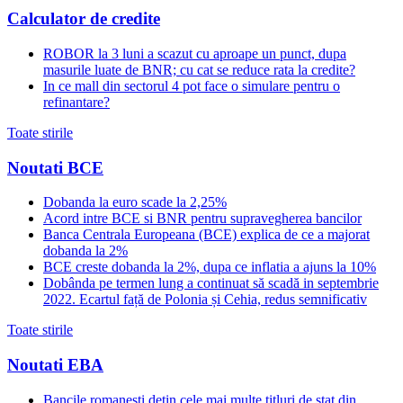
Calculator de credite
ROBOR la 3 luni a scazut cu aproape un punct, dupa
masurile luate de BNR; cu cat se reduce rata la credite?
In ce mall din sectorul 4 pot face o simulare pentru o
refinantare?
Toate stirile
Noutati BCE
Dobanda la euro scade la 2,25%
Acord intre BCE si BNR pentru supravegherea bancilor
Banca Centrala Europeana (BCE) explica de ce a majorat
dobanda la 2%
BCE creste dobanda la 2%, dupa ce inflatia a ajuns la 10%
Dobânda pe termen lung a continuat să scadă in septembrie
2022. Ecartul față de Polonia și Cehia, redus semnificativ
Toate stirile
Noutati EBA
Bancile romanesti detin cele mai multe titluri de stat din