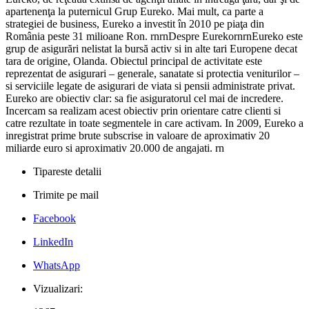
apartenenţa la puternicul Grup Eureko. Mai mult, ca parte a
strategiei de business, Eureko a investit în 2010 pe piaţa din
România peste 31 milioane Ron. rnrnDespre EurekornrnEureko este
grup de asigurări nelistat la bursă activ si in alte tari Europene decat
tara de origine, Olanda. Obiectul principal de activitate este
reprezentat de asigurari – generale, sanatate si protectia veniturilor –
si serviciile legate de asigurari de viata si pensii administrate privat.
Eureko are obiectiv clar: sa fie asiguratorul cel mai de incredere.
Incercam sa realizam acest obiectiv prin orientare catre clienti si
catre rezultate in toate segmentele in care activam. In 2009, Eureko a
inregistrat prime brute subscrise in valoare de aproximativ 20
miliarde euro si aproximativ 20.000 de angajati. rn
Tipareste detalii
Trimite pe mail
Facebook
LinkedIn
WhatsApp
Vizualizari: