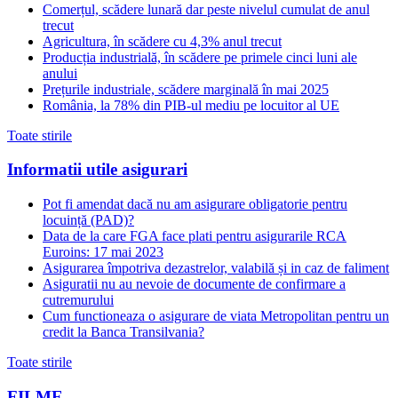
Comerțul, scădere lunară dar peste nivelul cumulat de anul
trecut
Agricultura, în scădere cu 4,3% anul trecut
Producția industrială, în scădere pe primele cinci luni ale
anului
Prețurile industriale, scădere marginală în mai 2025
România, la 78% din PIB-ul mediu pe locuitor al UE
Toate stirile
Informatii utile asigurari
Pot fi amendat dacă nu am asigurare obligatorie pentru
locuință (PAD)?
Data de la care FGA face plati pentru asigurarile RCA
Euroins: 17 mai 2023
Asigurarea împotriva dezastrelor, valabilă și in caz de faliment
Asiguratii nu au nevoie de documente de confirmare a
cutremurului
Cum functioneaza o asigurare de viata Metropolitan pentru un
credit la Banca Transilvania?
Toate stirile
FILME