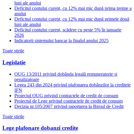
luni ale anului
Deficitul contului curent, cu 12% mai mic după prima treime a
anului
Deficitul contului curent, cu 12% mai mic după primele două
luni ale anului
Deficitul contului curent, scădere cu peste 5% în ianuarie
2026
Indicatorii sistemului bancar la finalul anului 2025
Toate stirile
Legislatie
OUG 13/2011 privind dobânda legală remuneratorie și
penalizatoare
Legea 243 din 2024 privind plafonarea dobânzilor la creditele
IFN
Proiectul OUG privind contractele de credit de consum
Proiectul de Lege privind contractele de credit de consum
Decizia nr.105/2007 privind raportarea la Biroul de Credit
Toate stirile
Lege plafonare dobanzi credite