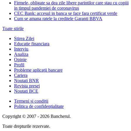
Firmele, obligate sa dea zile libere parintilor care stau cu copiii
in timpul pandemiei de coronavirus
CEC Bank: accesul in banca se face fara certificat verde
Cum se amana ratele la creditele Garanti BBVA
Toate stirile
Stirea Zilei
Educatie financiara
Interviu
Analiza
Opinie
Profil
Probleme aplicații bancare
Cariera
Noutati BNR
Revista presei
Noutati BCE
Termeni și condiții
Politica de confidențialitate
Copyright © 2007 - 2026 Bancherul.
Toate drepturile rezervate.