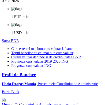
09.08.2026
1 EUR = lei
1 USD = lei
Sursa BNR
Care este cel mai bun curs valutar la banci
Topul bancilor cu cel mai bun curs valutar
Cursul valutar depinde si de credibilitatea BNR
Prognoza curs valutar 2019-2020 ING
Prognoza curs valutar ING
Profil de Bancher
Horia Dragos Manda
, Presedintele Consiliului de Administratie
Patria Bank
Membru în Comitetul de Administrare a...
vezi profil