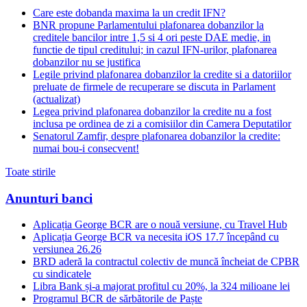
Care este dobanda maxima la un credit IFN?
BNR propune Parlamentului plafonarea dobanzilor la
creditele bancilor intre 1,5 si 4 ori peste DAE medie, in
functie de tipul creditului; in cazul IFN-urilor, plafonarea
dobanzilor nu se justifica
Legile privind plafonarea dobanzilor la credite si a datoriilor
preluate de firmele de recuperare se discuta in Parlament
(actualizat)
Legea privind plafonarea dobanzilor la credite nu a fost
inclusa pe ordinea de zi a comisiilor din Camera Deputatilor
Senatorul Zamfir, despre plafonarea dobanzilor la credite:
numai bou-i consecvent!
Toate stirile
Anunturi banci
Aplicația George BCR are o nouă versiune, cu Travel Hub
Aplicația George BCR va necesita iOS 17.7 începând cu
versiunea 26.26
BRD aderă la contractul colectiv de muncă încheiat de CPBR
cu sindicatele
Libra Bank și-a majorat profitul cu 20%, la 324 milioane lei
Programul BCR de sărbătorile de Paște