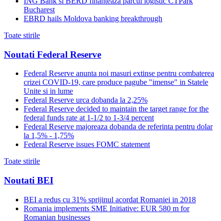
ING Bank si BERD finanteaza parcul logistic CTPark
Bucharest
EBRD hails Moldova banking breakthrough
Toate stirile
Noutati Federal Reserve
Federal Reserve anunta noi masuri extinse pentru combaterea
crizei COVID-19, care produce pagube "imense" in Statele
Unite si in lume
Federal Reserve urca dobanda la 2,25%
Federal Reserve decided to maintain the target range for the
federal funds rate at 1-1/2 to 1-3/4 percent
Federal Reserve majoreaza dobanda de referinta pentru dolar
la 1,5% - 1,75%
Federal Reserve issues FOMC statement
Toate stirile
Noutati BEI
BEI a redus cu 31% sprijinul acordat Romaniei in 2018
Romania implements SME Initiative: EUR 580 m for
Romanian businesses