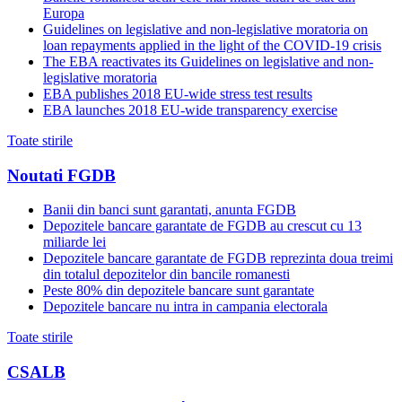
Europa
Guidelines on legislative and non-legislative moratoria on
loan repayments applied in the light of the COVID-19 crisis
The EBA reactivates its Guidelines on legislative and non-
legislative moratoria
EBA publishes 2018 EU-wide stress test results
EBA launches 2018 EU-wide transparency exercise
Toate stirile
Noutati FGDB
Banii din banci sunt garantati, anunta FGDB
Depozitele bancare garantate de FGDB au crescut cu 13
miliarde lei
Depozitele bancare garantate de FGDB reprezinta doua treimi
din totalul depozitelor din bancile romanesti
Peste 80% din depozitele bancare sunt garantate
Depozitele bancare nu intra in campania electorala
Toate stirile
CSALB