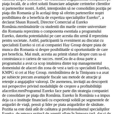
piaţa locală, de a oferi solutii financiare adaptate cerintelor clientilor
si partenerilor nostri. Astfel, intenţionăm să ne consolidăm poziţia pe
piaţa din Romania şi în acelaşi timp să oferim partenerilor noştri
posibilitatea de a beneficia de expertiza specialiştilor Eureko”, a
declarat Shaun Russell, Director Comercial al Eureko
România.rnrnIntalnirile cu studentii din marile centre universitare
din Romania reprezinta o componenta esentiala a programului
Eureko, datorita potentialului pe care acestia din urmă il reprezinta
pentru societate. Astfel, participantii la eveniment au discutat cu
specialistii Eureko si cei ai companiei Hay Group despre piata de
munca din Romania si despre posibilitatile si oportunitatile de care
pot beneficia. Mai mult, acestia au primit sfaturi despre cum sa-si
construiasca o cariera de succes. rnrnCea de-a doua parte a
programului a avut ca scop intalnirea dintre top managementul
domeniului de afaceri din zona de vest a tarii cu specialistii Eureko,
KMPG si cei ai Hay Group. rnrnIntâlnirea de la Timişoara s-a axat
pe subiecte precum avantajele fiscale sau metode de atracţie şi
retenţie a angajaţilor valoroşi. De asemenea, invitaţii au descoperit
noi perspective privind modalităţile de creştere a profitabilităţii
afacerilor.rnrnProgramul Eureko face parte din strategia companiei
de consolidare pe piaţa din România. Eureko în România s-a impus
deja ca o instituţie financiară cu experienţă solidă pe segmentele de
asigurări de viaţă, pensii şi lider pe piata asigurărilor de sănătate.
Pozitia sa este dată atât de calitatea şi profesionalismul specialiştilor
Eureko, de reţeaua extinsă de agenţii aflate în întreaga ţară, dar şi de