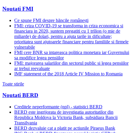
Noutati FMI
Ce spune FMI despre băncile românești
FMI: criza COVID-19 se transforma in criza economica si
financiara in 2020, suntem pregatiti cu 1 trilion (o mie de
miliarde) de dolari, pentru a ajuta tarile in dificultate;
prioritatea sunt ajutoarele financiare pentru familiile si firmele
vulnerabile
FMI cere BNR sa intareasca politica monetara iar Guvernului
sa modifice legea pensiilor
FMI: majorarea salariilor din sectorul public si legea pensiilor
ar trebui reevaluate
IMF statement of the 2018 Article IV Mission to Romania
Toate stirile
Noutati BERD
Creditele neperformante (npl) - statistici BERD
BERD este ingrijorata de investigatia autoritatilor din
Republica Moldova la Victoria Bank, subsidiara Bancii
Transilvania
BERD dezvaluie cat a platit pe actiunile Piraeus Bank