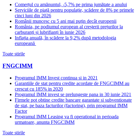
Comerțul cu amănuntul, -5,7% pe prima jumătate a anului
Serviciile de piață pentru populație, scădere de 8% pe primele
cinci luni din 2026
Românii muncesc cu 5 ani mai puțin decât europenii
România, pe podiumul european al creșterii prețurilor la
carburanți și lubrifianți în iunie 2026
Inflația anuală, în scădere la 9,2% după metodologia
europeană
Toate stirile
FNGCIMM
Programul IMM Invest continua si in 2021
Garantiile de stat pentru credite acordate de FNGCIMM au
crescut cu 185% in 2020
Programul IMM invest se prelungeste pana in 30 iunie 2021
Firmele pot obtine credite bancare garantate si subventionate
de stat, pe baza facturilor (factoring), prin programul IMM
Factor
Programul IMM Leasing va fi operational in perioada
urmatoare, anunta FNGCIMM
Toate stirile