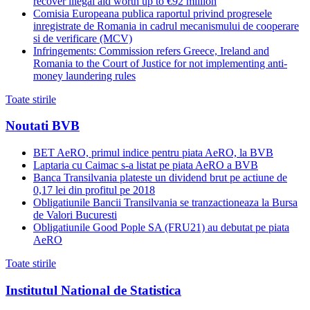
recover illegal aid worth up to €92 million
Comisia Europeana publica raportul privind progresele
inregistrate de Romania in cadrul mecanismului de cooperare
si de verificare (MCV)
Infringements: Commission refers Greece, Ireland and
Romania to the Court of Justice for not implementing anti-
money laundering rules
Toate stirile
Noutati BVB
BET AeRO, primul indice pentru piata AeRO, la BVB
Laptaria cu Caimac s-a listat pe piata AeRO a BVB
Banca Transilvania plateste un dividend brut pe actiune de
0,17 lei din profitul pe 2018
Obligatiunile Bancii Transilvania se tranzactioneaza la Bursa
de Valori Bucuresti
Obligatiunile Good Pople SA (FRU21) au debutat pe piata
AeRO
Toate stirile
Institutul National de Statistica