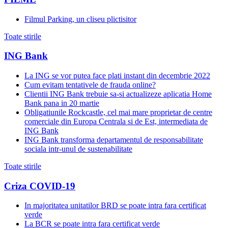
Filmul Parking, un cliseu plictisitor
Toate stirile
ING Bank
La ING se vor putea face plati instant din decembrie 2022
Cum evitam tentativele de frauda online?
Clientii ING Bank trebuie sa-si actualizeze aplicatia Home
Bank pana in 20 martie
Obligatiunile Rockcastle, cel mai mare proprietar de centre
comerciale din Europa Centrala si de Est, intermediata de
ING Bank
ING Bank transforma departamentul de responsabilitate
sociala intr-unul de sustenabilitate
Toate stirile
Criza COVID-19
In majoritatea unitatilor BRD se poate intra fara certificat
verde
La BCR se poate intra fara certificat verde