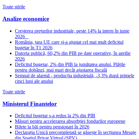
Toate stirile
Analize economice
Creșterea prețurilor industriale, peste 14% la intern în iunie
2026
România, țara UE care și-a ajustat cel mai mult deficitul
bugetar în T1 2026
Datoria publică, 60,2% din PIB pe date operative, în aprilie
2026
Deficitul bugetar, 2% din PIB la jumătatea anului. Plățile
pentru dobânzi, mai mari decât ajustarea fiscală
Semnal de alarmă - producția industrială, -3,3% după primele
cinci luni ale anului
Toate stirile
Ministerul Finantelor
Deficitul bugetar s-a redus la 2% din PIB
Măsuri pentru accelerarea absorbției fondurilor europene
Bilete la băi pentru pensionari în 2026
Declarația Unică precompletată se găsește în secțiunea Mesaje
din Spațiul Privat Virtual (SPV)