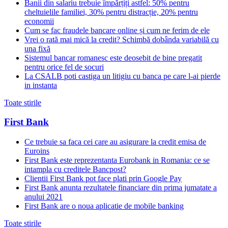
Banii din salariu trebuie împărțiți astfel: 50% pentru
cheltuielile familiei, 30% pentru distracție, 20% pentru
economii
Cum se fac fraudele bancare online și cum ne ferim de ele
Vrei o rată mai mică la credit? Schimbă dobânda variabilă cu
una fixă
Sistemul bancar romanesc este deosebit de bine pregatit
pentru orice fel de socuri
La CSALB poti castiga un litigiu cu banca pe care l-ai pierde
in instanta
Toate stirile
First Bank
Ce trebuie sa faca cei care au asigurare la credit emisa de
Euroins
First Bank este reprezentanta Eurobank in Romania: ce se
intampla cu creditele Bancpost?
Clientii First Bank pot face plati prin Google Pay
First Bank anunta rezultatele financiare din prima jumatate a
anului 2021
First Bank are o noua aplicatie de mobile banking
Toate stirile