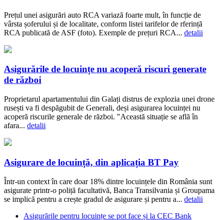
Prețul unei asigurări auto RCA variază foarte mult, în funcție de
vârsta șoferului și de localitate, conform listei tarifelor de rferință
RCA publicată de ASF (foto). Exemple de prețuri RCA...
detalii
Asigurările de locuințe nu acoperă riscuri generate
de război
Proprietarul apartamentului din Galați distrus de explozia unei drone
rusești va fi despăgubit de Generali, deși asigurarea locuinței nu
acoperă riscurile generale de război. "Această situație se află în
afara...
detalii
Asigurare de locuință, din aplicația BT Pay
Într-un context în care doar 18% dintre locuințele din România sunt
asigurate printr-o poliță facultativă, Banca Transilvania și Groupama
se implică pentru a crește gradul de asigurare și pentru a...
detalii
Asigurările pentru locuințe se pot face și la CEC Bank