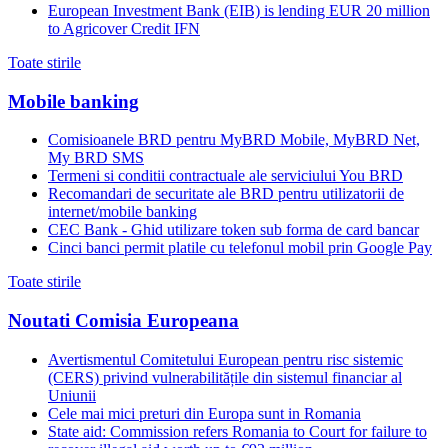
European Investment Bank (EIB) is lending EUR 20 million
to Agricover Credit IFN
Toate stirile
Mobile banking
Comisioanele BRD pentru MyBRD Mobile, MyBRD Net,
My BRD SMS
Termeni si conditii contractuale ale serviciului You BRD
Recomandari de securitate ale BRD pentru utilizatorii de
internet/mobile banking
CEC Bank - Ghid utilizare token sub forma de card bancar
Cinci banci permit platile cu telefonul mobil prin Google Pay
Toate stirile
Noutati Comisia Europeana
Avertismentul Comitetului European pentru risc sistemic
(CERS) privind vulnerabilitățile din sistemul financiar al
Uniunii
Cele mai mici preturi din Europa sunt in Romania
State aid: Commission refers Romania to Court for failure to