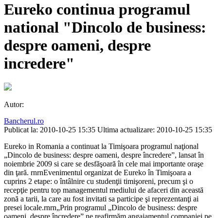
Eureko continua programul
national "Dincolo de business:
despre oameni, despre
incredere"
Autor:
Bancherul.ro
Publicat la: 2010-10-25 15:35
Ultima actualizare: 2010-10-25 15:35
Eureko in Romania a continuat la Timişoara programul naţional
„Dincolo de business: despre oameni, despre încredere”, lansat în
noiembrie 2009 si care se desfăşoară în cele mai importante oraşe
din ţară. rnrnEvenimentul organizat de Eureko în Timişoara a
cuprins 2 etape: o întâlnire cu studenţii timişoreni, precum şi o
recepţie pentru top managementul mediului de afaceri din această
zonă a tarii, la care au fost invitati sa participe şi reprezentanţi ai
presei locale.rnrn„Prin programul „Dincolo de business: despre
oameni, despre încredere” ne reafirmăm angajamentul companiei pe