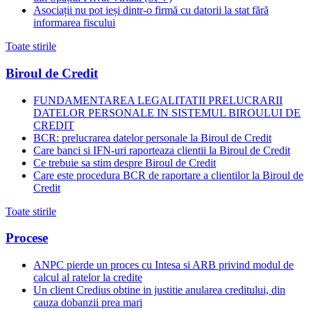
Asociații nu pot ieși dintr-o firmă cu datorii la stat fără
informarea fiscului
Toate stirile
Biroul de Credit
FUNDAMENTAREA LEGALITATII PRELUCRARII
DATELOR PERSONALE IN SISTEMUL BIROULUI DE
CREDIT
BCR: prelucrarea datelor personale la Biroul de Credit
Care banci si IFN-uri raporteaza clientii la Biroul de Credit
Ce trebuie sa stim despre Biroul de Credit
Care este procedura BCR de raportare a clientilor la Biroul de
Credit
Toate stirile
Procese
ANPC pierde un proces cu Intesa si ARB privind modul de
calcul al ratelor la credite
Un client Credius obtine in justitie anularea creditului, din
cauza dobanzii prea mari