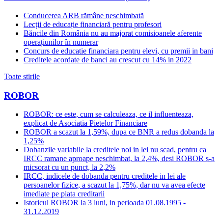
Conducerea ARB rămâne neschimbată
Lecții de educație financiară pentru profesori
Băncile din România nu au majorat comisioanele aferente
operațiunilor în numerar
Concurs de educatie financiara pentru elevi, cu premii in bani
Creditele acordate de banci au crescut cu 14% in 2022
Toate stirile
ROBOR
ROBOR: ce este, cum se calculeaza, ce il influenteaza,
explicat de Asociatia Pietelor Financiare
ROBOR a scazut la 1,59%, dupa ce BNR a redus dobanda la
1,25%
Dobanzile variabile la creditele noi in lei nu scad, pentru ca
IRCC ramane aproape neschimbat, la 2,4%, desi ROBOR s-a
micsorat cu un punct, la 2,2%
IRCC, indicele de dobanda pentru creditele in lei ale
persoanelor fizice, a scazut la 1,75%, dar nu va avea efecte
imediate pe piata creditarii
Istoricul ROBOR la 3 luni, in perioada 01.08.1995 -
31.12.2019