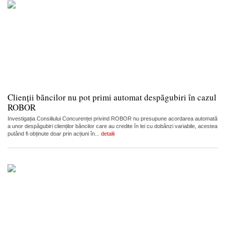
Clienții băncilor nu pot primi automat despăgubiri în cazul
ROBOR
Investigația Consiliului Concurenței privind ROBOR nu presupune acordarea automată
a unor despăgubiri clienților băncilor care au credite în lei cu dobânzi variabile, acestea
putând fi obținute doar prin acțiuni în...
detalii