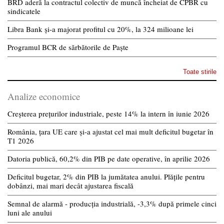
BRD aderă la contractul colectiv de muncă încheiat de CPBR cu
sindicatele
Libra Bank și-a majorat profitul cu 20%, la 324 milioane lei
Programul BCR de sărbătorile de Paște
Toate stirile
Analize economice
Creșterea prețurilor industriale, peste 14% la intern în iunie 2026
România, țara UE care și-a ajustat cel mai mult deficitul bugetar în
T1 2026
Datoria publică, 60,2% din PIB pe date operative, în aprilie 2026
Deficitul bugetar, 2% din PIB la jumătatea anului. Plățile pentru
dobânzi, mai mari decât ajustarea fiscală
Semnal de alarmă - producția industrială, -3,3% după primele cinci
luni ale anului