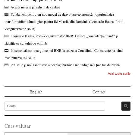
Acesta nu este jurnalism de calitate
Fundament pentru un nou model de dezvoltare economică - oportunitatea
transformărilor tehnologice pentru IMM-urile din România (Leonardo Badea, Prim-
viceguvernator BNR)
Leonardo Badea, Prim-viceguvernator BNR: Despre „coincidența divină” și
stabilitatea cursului de schimb
În ce constă contraargumentul BNR la acuzația Consiliului Concurenței privind
manipularea ROBOR
ROBOR și noua industrie a despăgubirilor: când indignarea ține loc de probă
Vezi toate stirile
English
Contact
Curs valutar