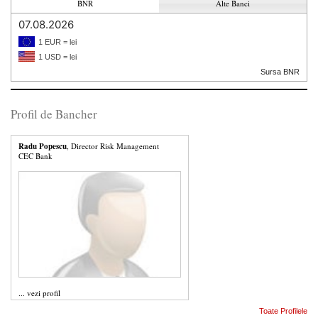
BNR
Alte Banci
07.08.2026
1 EUR = lei
1 USD = lei
Sursa BNR
Profil de Bancher
Radu Popescu
, Director Risk Management
CEC Bank
...
vezi profil
Toate Profilele