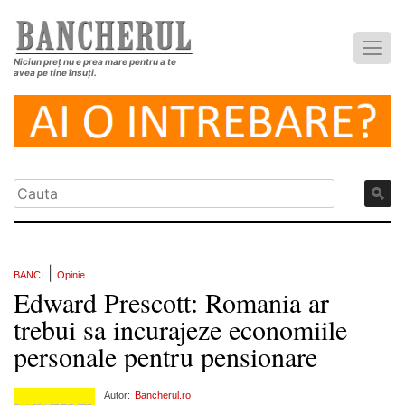
Niciun preț nu e prea mare pentru a te
avea pe tine însuți.
|
BANCI
Opinie
Edward Prescott: Romania ar
trebui sa incurajeze economiile
personale pentru pensionare
Autor:
Bancherul.ro