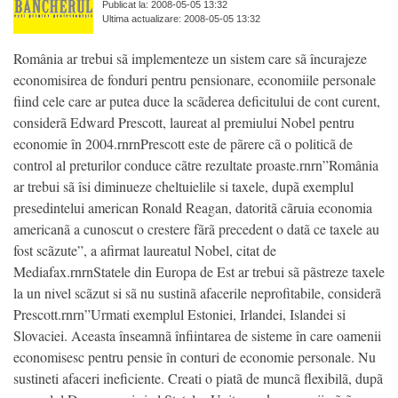
Publicat la: 2008-05-05 13:32
Ultima actualizare: 2008-05-05 13:32
România ar trebui sã implementeze un sistem care sã încurajeze
economisirea de fonduri pentru pensionare, economiile personale
fiind cele care ar putea duce la scãderea deficitului de cont curent,
considerã Edward Prescott, laureat al premiului Nobel pentru
economie în 2004.rnrnPrescott este de pãrere cã o politicã de
control al preturilor conduce cãtre rezultate proaste.rnrn”România
ar trebui sã îsi diminueze cheltuielile si taxele, dupã exemplul
presedintelui american Ronald Reagan, datoritã cãruia economia
americanã a cunoscut o crestere fãrã precedent o datã ce taxele au
fost scãzute”, a afirmat laureatul Nobel, citat de
Mediafax.rnrnStatele din Europa de Est ar trebui sã pãstreze taxele
la un nivel scãzut si sã nu sustinã afacerile neprofitabile, considerã
Prescott.rnrn”Urmati exemplul Estoniei, Irlandei, Islandei si
Slovaciei. Aceasta înseamnã înfiintarea de sisteme în care oamenii
economisesc pentru pensie în conturi de economie personale. Nu
sustineti afaceri ineficiente. Creati o piatã de muncã flexibilã, dupã