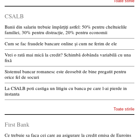
Toate stirile
CSALB
Banii din salariu trebuie împărțiți astfel: 50% pentru cheltuielile
familiei, 30% pentru distracție, 20% pentru economii
Cum se fac fraudele bancare online și cum ne ferim de ele
Vrei o rată mai mică la credit? Schimbă dobânda variabilă cu una
fixă
Sistemul bancar romanesc este deosebit de bine pregatit pentru
orice fel de socuri
La CSALB poti castiga un litigiu cu banca pe care l-ai pierde in
instanta
Toate stirile
First Bank
Ce trebuie sa faca cei care au asigurare la credit emisa de Euroins