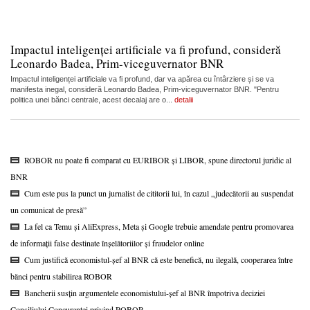
Impactul inteligenței artificiale va fi profund, consideră
Leonardo Badea, Prim-viceguvernator BNR
Impactul inteligenței artificiale va fi profund, dar va apărea cu întârziere și se va
manifesta inegal, consideră Leonardo Badea, Prim-viceguvernator BNR. "Pentru
politica unei bănci centrale, acest decalaj are o...
detalii
ROBOR nu poate fi comparat cu EURIBOR și LIBOR, spune directorul juridic al
BNR
Cum este pus la punct un jurnalist de cititorii lui, în cazul „judecătorii au suspendat
un comunicat de presă”
La fel ca Temu și AliExpress, Meta și Google trebuie amendate pentru promovarea
de informații false destinate înșelătoriilor și fraudelor online
Cum justifică economistul-șef al BNR că este benefică, nu ilegală, cooperarea între
bănci pentru stabilirea ROBOR
Bancherii susțin argumentele economistului-șef al BNR împotriva deciziei
Consiliului Concurenței privind ROBOR