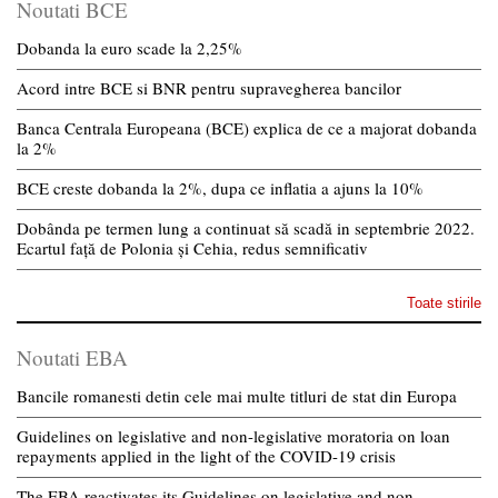
Noutati BCE
Dobanda la euro scade la 2,25%
Acord intre BCE si BNR pentru supravegherea bancilor
Banca Centrala Europeana (BCE) explica de ce a majorat dobanda
la 2%
BCE creste dobanda la 2%, dupa ce inflatia a ajuns la 10%
Dobânda pe termen lung a continuat să scadă in septembrie 2022.
Ecartul față de Polonia și Cehia, redus semnificativ
Toate stirile
Noutati EBA
Bancile romanesti detin cele mai multe titluri de stat din Europa
Guidelines on legislative and non-legislative moratoria on loan
repayments applied in the light of the COVID-19 crisis
The EBA reactivates its Guidelines on legislative and non-