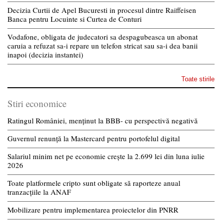
Decizia Curtii de Apel Bucuresti in procesul dintre Raiffeisen
Banca pentru Locuinte si Curtea de Conturi
Vodafone, obligata de judecatori sa despagubeasca un abonat
caruia a refuzat sa-i repare un telefon stricat sau sa-i dea banii
inapoi (decizia instantei)
Toate stirile
Stiri economice
Ratingul României, menținut la BBB- cu perspectivă negativă
Guvernul renunță la Mastercard pentru portofelul digital
Salariul minim net pe economie crește la 2.699 lei din luna iulie
2026
Toate platformele cripto sunt obligate să raporteze anual
tranzacțiile la ANAF
Mobilizare pentru implementarea proiectelor din PNRR