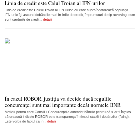
Linia de credit este Calul Troian al IFN-urilor
Linia de credit este Calcul Troian al IFN-urilor, cu care supraîndatorează populația.
IFN-urile își ascund dobânzile mari în liniile de credit, împrumuturi de tip revolving, cum
sunt cardurile de credit...
detalii
În cazul ROBOR, justiția va decide dacă regulile
concurenței sunt mai importante decât normele BNR
Motivul pentru care Consiliul Concurenței a amendat băncile pentru că s-ar fi înțeles
să crească indicele ROBOR este transparența în timpul stabilirii dobânzilor (fixing).
Este vorba de faptul că în...
detalii