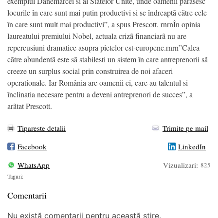
exemplul Danemarcei si al Statelor Unite, unde oamenii pãrãsesc
locurile în care sunt mai putin productivi si se îndreaptã cãtre cele
în care sunt mult mai productivi”, a spus Prescott. rnrnÎn opinia
laureatului premiului Nobel, actuala crizã financiarã nu are
repercusiuni dramatice asupra pietelor est-europene.rnrn”Calea
cãtre abundentã este sã stabilesti un sistem în care antreprenorii sã
creeze un surplus social prin construirea de noi afaceri
operationale. Iar România are oamenii ei, care au talentul si
înclinatia necesare pentru a deveni antreprenori de succes”, a
arãtat Prescott.
Tipareste detalii
Trimite pe mail
Facebook
LinkedIn
WhatsApp
Vizualizari:
825
Taguri:
Comentarii
Nu există comentarii pentru această știre.